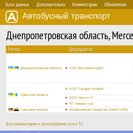
База данных
Дополнительно
Комментарии
Обновления
Автобусный транспорт
Днепропетровская область, Mer
Регион
Предприятие
Днепропетровская область
ТОВ "Автотранссервіс"
ООО "Профит-Mэйкер"
Одесская область
ООО "Август V"
ЧП "Лимекс-тур"
Саксония-Анхальт
Omnibusbetrieb Saalekreis GmbH (OBS)
Все комментарии к фотографиям этого ТС