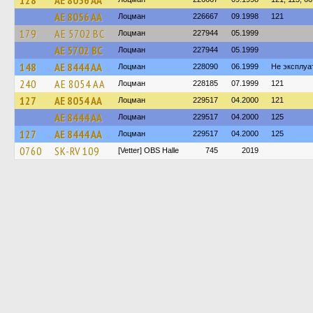
128
AE 8056 AA
AE 8056 AA
Лоцман
226667
09.1998
121
179
AE 5702 BC
Лоцман
227944
05.1999
AE 5702 BC
Лоцман
227944
05.1999
148
AE 8444 AA
Лоцман
228090
06.1999
Не эксплуа
240
AE 8054 AA
Лоцман
228185
07.1999
121
127
AE 8054 AA
Лоцман
229517
04.2000
121
AE 8444 AA
Лоцман
229517
04.2000
125
127
AE 8444 AA
Лоцман
229517
04.2000
125
0760
SK-RV 109
[Vetter] OBS Halle
745
2019