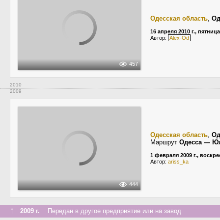
Одесская область
,
Од
16 апреля 2010 г., пятница
Автор:
Alex-Od
457
2010
2009
Одесская область
,
Од
Маршрут
Одесса — Ю
1 февраля 2009 г., воскр
Автор:
ariss_ka
444
↑
2009 г.
Передан в другое предприятие или на завод