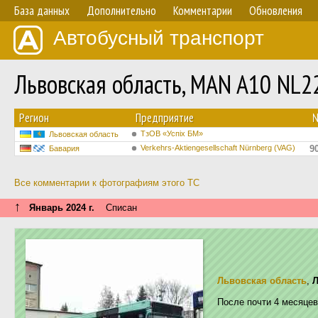
База данных
Дополнительно
Комментарии
Обновления
Автобусный транспорт
Львовская область, MAN A10 NL
Регион
Предприятие
ТзОВ «Успіх БМ»
Львовская область
Verkehrs-Aktiengesellschaft Nürnberg (VAG)
9
Бавария
Все комментарии к фотографиям этого ТС
↑
Январь 2024 г.
Списан
Львовская область
,
После почти 4 месяцев