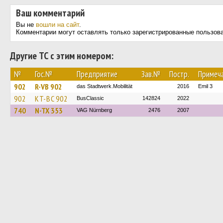
Ваш комментарий
Вы не
вошли на сайт
.
Комментарии могут оставлять только зарегистрированные пользов
Другие ТС с этим номером:
№
Гос.№
Предприятие
Зав.№
Постр.
Примеч
902
R-VB 902
das Stadtwerk.Mobilität
2016
Emil 3
902
KT-BC 902
BusClassic
142824
2022
740
N-TX 353
VAG Nürnberg
2476
2007