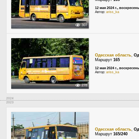
12 мая 2024 г., воскресен
Автор:
ariss_ka
307
Одесская область
,
Од
Маршрут
165
12 мая 2024 г., воскресен
Автор:
ariss_ka
278
2024
2023
Одесская область
,
Од
Маршрут
165/240