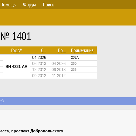
Помощь
Форум
Поиск
0 № 1401
Гос.№
С...
По...
Примечание
04.2026
232А
06.2013
04.2026
250
BH 4231 AA
12.2012
06.2013
238
09.2012
11.2012
я)
есса
,
проспект Добровольского