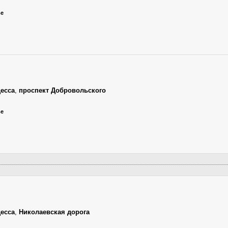
ье
есса
,
проспект Добровольского
ье
есса
,
Николаевская дорога