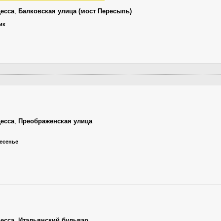
есса
,
Балковская улица (мост Пересыпь)
ик
есса
,
Преображенская улица
ресенье
есса
,
Итальянский бульвар