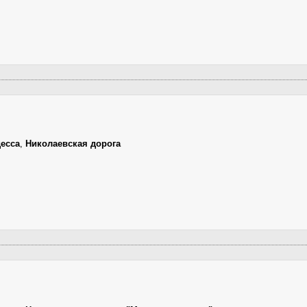
есса
,
Николаевская дорога