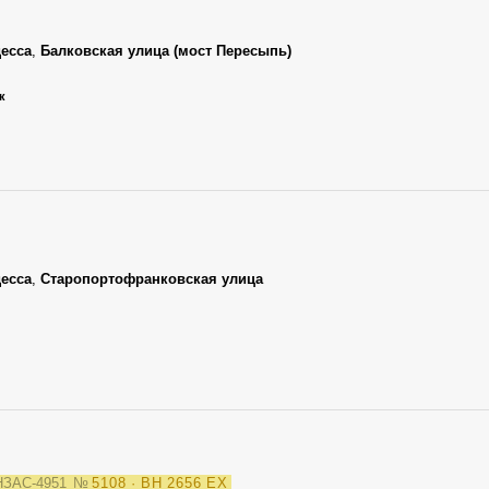
есса
,
Балковская улица (мост Пересыпь)
к
есса
,
Старопортофранковская улица
ЗАС-4951
№
5108 · BH 2656 EX