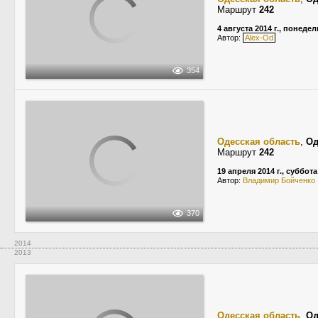
Маршрут
242
4 августа 2014 г., понеде
Автор:
Alex-Od
354
Одесская область
,
Од
Маршрут
242
19 апреля 2014 г., суббота
Автор:
Владимир Бойченко
370
2014
2013
Одесская область
,
Од