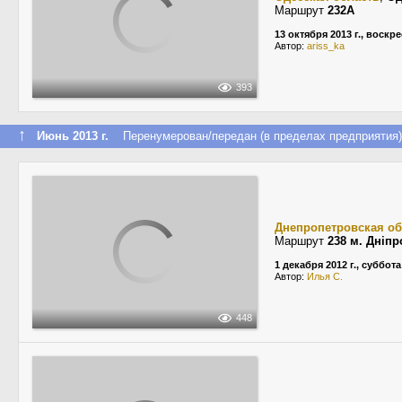
Маршрут
232А
13 октября 2013 г., воскр
Автор:
ariss_ka
393
↑
Июнь 2013 г.
Перенумерован/передан (в пределах предприятия)
Днепропетровская об
Маршрут
238 м. Дніп
1 декабря 2012 г., суббота
Автор:
Илья С.
448