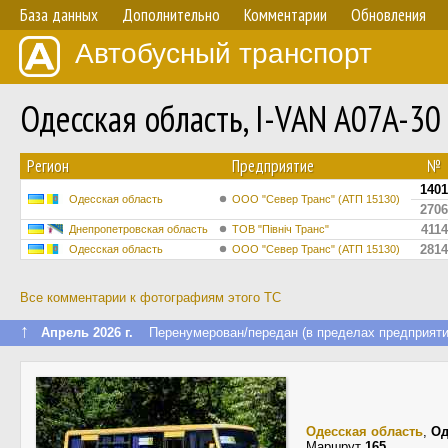
База данных
Дополнительно
Комментарии
Обновления
Автобусный транспорт
Одесская область, I-VAN A07A-3
Регион
Предприятие
№
1401
Одесская область
ООО "Север Транс" (АТП 15130)
2706
4114
Днепропетровская область
ТОВ "Північ Транс"
2814
Одесская область
ООО "Север Транс" (АТП 15130)
Все комментарии к фотографиям этого ТС
↑
Апрель 2026 г.
Перенумерован/передан (в пределах предприяти
Одесская область
,
Од
Маршрут
165