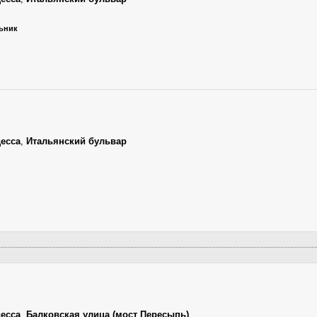
льник
есса
,
Итальянский бульвар
есса
,
Балковская улица (мост Пересыпь)