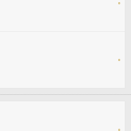
¤
¤
¤