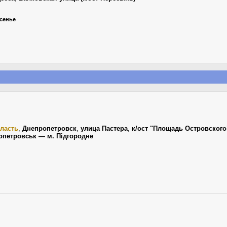
есенье
ласть
,
Днепропетровск
,
улица Пастера
,
к/ост "Площадь Островского
ропетровськ — м. Підгородне