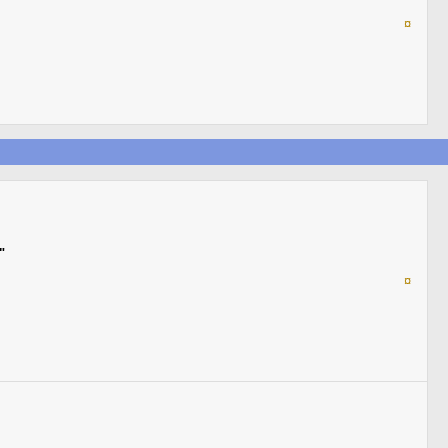
¤
"
¤