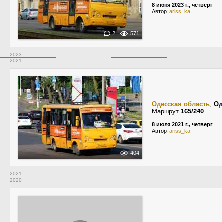
8 июня 2023 г., четверг
Автор:
ariss_ka
2
571
2023
2021
Одесская область
,
Од
Маршрут
165/240
8 июля 2021 г., четверг
Автор:
ariss_ka
404
2021
2020