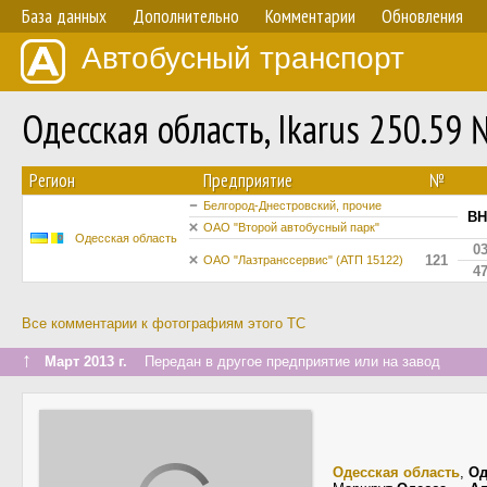
База данных
Дополнительно
Комментарии
Обновления
Автобусный транспорт
Одесская область, Ikarus 250.59
Регион
Предприятие
№
Белгород-Днестровский, прочие
BH
ОАО "Второй автобусный парк"
Одесская область
0
121
ОАО "Лазтранссервис" (АТП 15122)
4
Все комментарии к фотографиям этого ТС
↑
Март 2013 г.
Передан в другое предприятие или на завод
Одесская область
,
Од