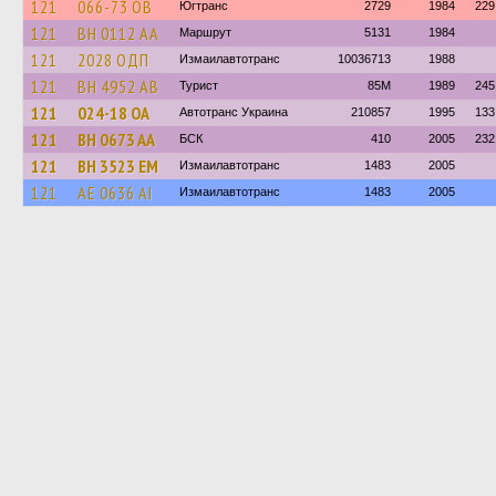
121
066-73 ОВ
Югтранс
2729
1984
229
121
BH 0112 AA
Маршрут
5131
1984
121
2028 ОДП
Измаилавтотранс
10036713
1988
121
BH 4952 AB
Турист
85M
1989
245
121
024-18 ОА
Автотранс Украина
210857
1995
133
121
BH 0673 AA
БСК
410
2005
232
121
BH 3523 EM
Измаилавтотранс
1483
2005
121
AE 0636 AI
Измаилавтотранс
1483
2005