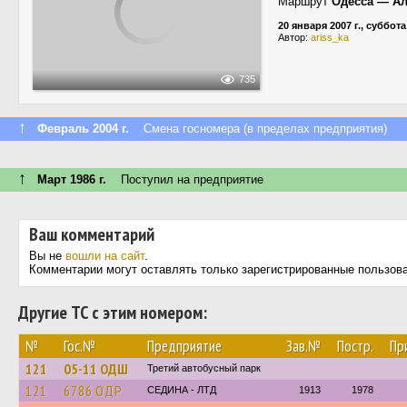
Маршрут
Одесса — Ал
20 января 2007 г., суббота
Автор:
ariss_ka
735
↑
Февраль 2004 г.
Смена госномера (в пределах предприятия)
↑
Март 1986 г.
Поступил на предприятие
Ваш комментарий
Вы не
вошли на сайт
.
Комментарии могут оставлять только зарегистрированные пользов
Другие ТС с этим номером:
№
Гос.№
Предприятие
Зав.№
Постр.
Пр
121
05-11 ОДШ
Третий автобусный парк
121
6786 ОДР
СЕДИНА - ЛТД
1913
1978