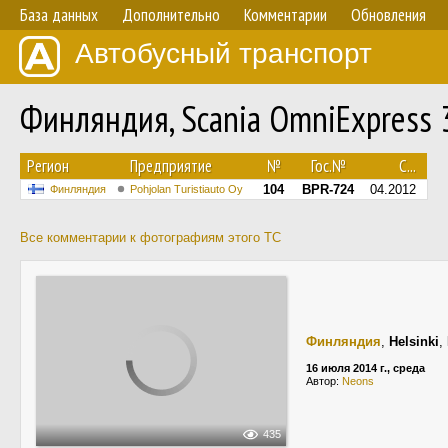
База данных
Дополнительно
Комментарии
Обновления
Автобусный транспорт
Финляндия, Scania OmniExpress
Регион
Предприятие
№
Гос.№
С...
104
BPR-724
04.2012
Финляндия
Pohjolan Turistiauto Oy
Все комментарии к фотографиям этого ТС
Финляндия
,
Helsinki
,
16 июля 2014 г., среда
Автор:
Neons
435