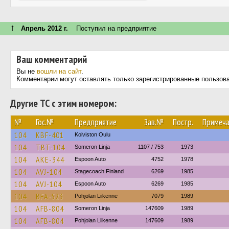
↑
Апрель 2012 г.
Поступил на предприятие
Ваш комментарий
Вы не
вошли на сайт
.
Комментарии могут оставлять только зарегистрированные пользов
Другие ТС с этим номером:
№
Гос.№
Предприятие
Зав.№
Постр.
Примеча
104
KBF-401
Koiviston Oulu
104
TBT-104
Someron Linja
1107 / 753
1973
104
AKE-344
Espoon Auto
4752
1978
104
AVJ-104
Stagecoach Finland
6269
1985
104
AVJ-104
Espoon Auto
6269
1985
104
BFA-523
Pohjolan Liikenne
7079
1989
104
AFB-804
Someron Linja
147609
1989
104
AFB-804
Pohjolan Liikenne
147609
1989