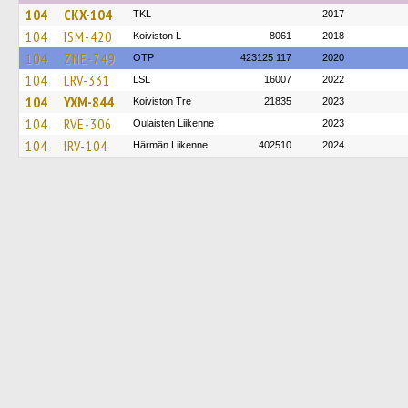
104
CKX-104
TKL
2017
104
ISM-420
Koiviston L
8061
2018
104
ZNE-749
OTP
423125 117
2020
104
LRV-331
LSL
16007
2022
104
YXM-844
Koiviston Tre
21835
2023
104
RVE-306
Oulaisten Liikenne
2023
104
IRV-104
Härmän Liikenne
402510
2024