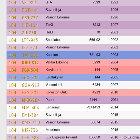
104
SFI-891
STA
7399
1991
104
EGT-446
Savonlinja
1996
104
CBT-737
Vainion Liikenne
1996
104
HIE-104
TuKL
8113
1997
104
ZIJ-238
HelB
70
2001
104
LTF-945
Shuttlebus
566-02
2002
104
JEZ-671
Vainion Liikenne
2002
104
TVF-381
Kuopion
721-03
2003
104
KRU-812
Vekka Liikenne
3299
2004
104
FGX-504
Koiviston L
144
2005
104
FGX-504
Lauttakylän
144
2005
104
GOA-912
Ventoniemi
6434
2007
104
EKY-804
Koiviston Oulu
4213
2010
104
MKK-904
Paunu
1144-1
2011
104
FLM-404
Länsilinjat
P141453
2014
104
EMJ-384
Savonlinja
2015
104
KMX-619
Vainion Liikenne
86874
2015
104
NJZ-736
Muurinen
2016
104
CSH-584
Lux Express Finland
180050
2016
to Estonia