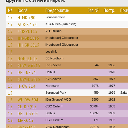
№
Гос.№
Предприятие
Зав.№
Постр.
При
15
H-MK 790
Sonnenschein
15
AUR-K 154
KBA Aurich (Jan Klein)
15
LER-VL 115
VLL Reisen
15
HH-GR 1615
[Neubauer] Globetrotter
15
HH-GR 1615
[Neubauer] Globetrotter
15
Levelink
15
NOH-BE 15
BE Nordhorn
15
ROW-A 6215
EVB Zeven
44
1966
15
DEL-NR 71
Delbus
1970
15
ROW-E 3015
EVB Zeven
857
1977
15
H-CW 214
Hartmann
1976
1977
15
Serengeti-Park
459
1979
Safar
15
WL-DW 304
[BusGruppe] VOG
2593
1982
15
CE-DP 915
CSC Celle ✝
36794
1983
15
DEL-C 3503
Delbus
16037
1989
15
CE-KC 15
CSC Celle ✝
171
1992
15
BRA-YJ 15
VBW Nordenham
72218
1993