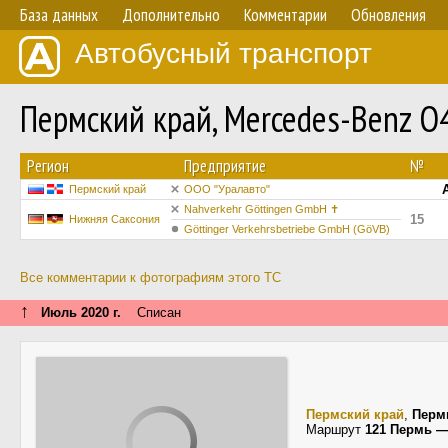
База данных
Дополнительно
Комментарии
Обновления
Автобусный транспорт
Пермский край, Mercedes-Benz 
Регион
Предприятие
№
Пермский край
ООО "Уралавто"
Nahverkehr Göttingen GmbH ✝
15
Нижняя Саксония
Göttinger Verkehrsbetriebe GmbH (GöVB)
Все комментарии к фотографиям этого ТС
↑
Июль 2020 г.
Списан
Пермский край
,
Перм
Маршрут
121 Пермь —