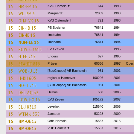
15
HM-FM 15
KVG Hameln ✝
614
1993
15
WL-PM 6
Marquardt
72809
1993
15
OHA-VK 15
KVB Osterode ✝
721
1993
15
EIN-IB 15
PS.Speicher
76841
1994
15
EIN-IB 15
Ilmebahn
76841
1994
15
NOM-LE 15
Ilmebahn
76841
1994
15
ROW-C 3615
EVB Zeven
1995
15
H-FE 215
Enders
627
1995
15
SFA-DT 815
Prüser
60366
1997
Opera
15
WOB-U 15
[BusGruppe] VB Bachstein
981
2001
15
H-RH 605
regiobus Hannover
100296
2001
15
HO-T 215
[BusGruppe] VB Bachstein
981
2001
15
DEL-AQ 32
Delbus
588
2005
15
ROW-EQ 15
EVB Zeven
105172
2007
15
EL-J 8315
Levelink
115640
2008
15
WTM-J 535
Janssen
53228
2009
15
HM-OE 15
Öffis Hameln
15567
2015
15
HM-OE 15
VHP Hameln ✝
15567
2015