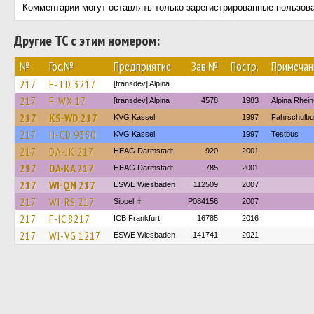
Комментарии могут оставлять только зарегистрированные пользов
Другие ТС с этим номером:
№
Гос.№
Предприятие
Зав.№
Постр.
Примечан
217
F-TD 3217
[transdev] Alpina
217
F-WX 17
[transdev] Alpina
4578
1983
Alpina Rhei
217
KS-WD 217
KVG Kassel
1997
Fahrschulb
217
H-CD 9350
KVG Kassel
1997
Testbus
217
DA-JK 217
HEAG Darmstadt
920
2001
217
DA-KA 217
HEAG Darmstadt
785
2001
217
WI-QN 217
ESWE Wiesbaden
112509
2007
217
WI-RS 217
Sippel ✝︎
P084156
2007
217
F-IC 8217
ICB Frankfurt
16785
2016
217
WI-VG 1217
ESWE Wiesbaden
141741
2021