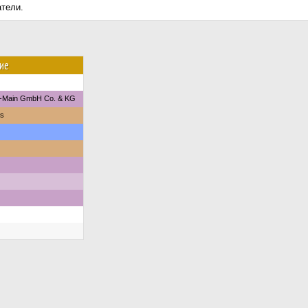
атели.
ие
n-Main GmbH Co. & KG
us