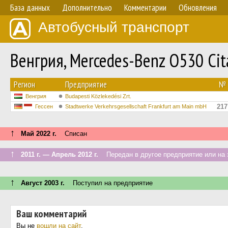
База данных
Дополнительно
Комментарии
Обновления
Автобусный транспорт
Венгрия, Mercedes-Benz O530 Ci
Регион
Предприятие
№
Венгрия
Budapesti Közlekedési Zrt.
217
Гессен
Stadtwerke Verkehrsgesellschaft Frankfurt am Main mbH
↑
Май 2022 г.
Списан
↑
2011 г. — Апрель 2012 г.
Передан в другое предприятие или на 
↑
Август 2003 г.
Поступил на предприятие
Ваш комментарий
Вы не
вошли на сайт
.