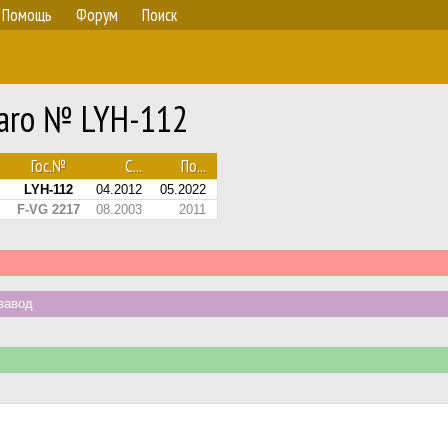
Помощь
Форум
Поиск
taro № LYH-112
Гос.№
С...
По...
LYH-112
04.2012
05.2022
F-VG 2217
08.2003
2011
завод