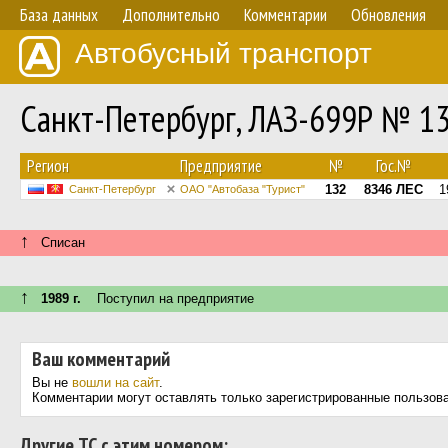
База данных
Дополнительно
Комментарии
Обновления
Автобусный транспорт
Санкт-Петербург, ЛАЗ-699Р № 1
Регион
Предприятие
№
Гос.№
132
8346 ЛЕС
1
Санкт-Петербург
ОАО "Автобаза "Турист"
↑
Списан
↑
1989 г.
Поступил на предприятие
Ваш комментарий
Вы не
вошли на сайт
.
Комментарии могут оставлять только зарегистрированные пользов
Другие ТС с этим номером: