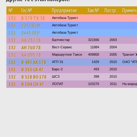
№
Гос.№
Предприятие
Зав.№
Постр.
Примеч
132
В 579 ТХ 78
Автобаза Турист
132
1257 ВСМ
Автобаза Турист
132
0445 ЛЕР
Автобаза Турист
132
АА 232 78
Балтикстар
321566
2003
132
АН 760 78
Вест-Сервис
11884
2004
132
АА 093 78
Маршрутное Такси
409800
2005
Транзит
132
В 483 АХ 178
АТП-31
1429
2010
ОАО "АТП
132
В 553 СА 47
Барс-2
493
2010
132
В 328 ВО 178
ШСЗ
398
2010
132
В 104 СН 47
ЛОПАТ
103270
2011
На маршр