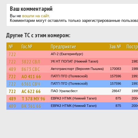
Ваш комментарий
Вы не
вошли на сайт
.
Комментарии могут оставлять только зарегистрированные пользов
Другие ТС с этим номером:
№
Гос.№
Предприятие
Зав.№
Постр
722
АП-2 (Екатеринбург)
722
3822 СВЛ
УК НТ ПОПАТ (Нижний Тагил)
198
489
8673 СВС
Автотранспорт (Верхняя Пышма)
170083
198
722
АО 411 66
ПАТП ПГО (Полевской)
157596
199
722
6361 СВЧ
ПАТП ПГО (Полевской)
157596
199
722
АС 622 66
ПАО Ураласбест
28647
199
489
Т 378 МУ 96
ЕВРАЗ НТМК (Нижний Тагил)
875
200
489
ВК 361 66
ЕВРАЗ НТМК (Нижний Тагил)
875
200