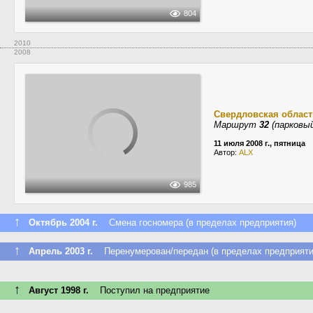
804
2010
2008
Свердловская област
Маршрут
32
(парковый
11 июля 2008 г., пятница
Автор:
ALX
985
↑
Октябрь 2004 г.
Смена госномера (в пределах предприятия)
↑
Апрель 2003 г.
Перенумерован/передан (в пределах предприяти
↑
Август 1998 г.
Поступил на предприятие