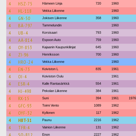
4
HSZ-75
Hämeen Linja
720
1960
4
HL-118
Vekka Liikenne
1960
4
GN-50
Jokisen Liikenne
358
1960
4
BÄ-797
Tammelundin
1960
4
UB-4
Korsisaari
793
1960
4
AÄ-814
Espoon Auto
759
1960
4
OY-853
Kajaanin Kaupunkilinjat
645
1960
4
ZI-96
Henriksson
700
1960
4
HRO-24
Vekka Liikenne
1960
4
EN-73
Koiviston L
835
1961
4
OI-4
Koiviston Oulu
1961
4
ESR-4
Kalle Rantasärkkä
554
1961
4
HJ-498
Pekolan Liikenne
384
1961
4
RX-15
Suni
394
1961
1976
4
GFC-93
Toimi Vento
1089
1962
4
OYF-32
Kyllonen
117
1962
4
HBT-31
Paunu
2216
1962
4
TFR-4
Vainion Liikenne
131
1962
4
SO-812
Enon
2227
1962