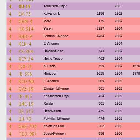
4
XU-19
Tourusen Linjat
1962
4
EN-73
Koiviston L
1136
1962
4
OHM-4
Mörö
175
1964
4
HX-314
Ylisen
2227
1964
4
HHO-9
Lehdon Liikenne
1484
1964
4
KCN-4
E. Ahonen
1964
4
YX-804
Haldin&Rose
743
1964
4
XCY-54
Heino Teuvo
462
1964
4
LCX-51
Kuusela
759
1964
1976
4
IB-396
Niinivuori
1635
1964
1978
4
KCO-90
E. Ahonen
509
1965
4
GVZ-69
Elimäen Liikenne
301
1965
4
IP-913
Kasiniemen Linja
454
1965
4
UNC-19
Rajala
301
1965
4
UE-333
Henriksson
475
1965
4
UIJ-70
Pukkilan Liikenne
474
1965
4
OAE-704
Koiviston Oulu
202
1966
4
TEO-987
Bussi-Ketonen
586
1966