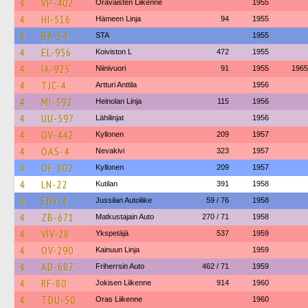
4
VP-402
Oravaisten Liikenne
1955
4
HI-516
Hämeen Linja
94
1955
4
BA-54
STA
1955
4
EL-956
Koiviston L
472
1955
4
IA-925
Niinivuori
91
1955
1965
4
TJC-4
Artturi Anttila
1956
4
MI-392
Heinolan Linja
115
1956
4
UU-597
Lähilinjat
1956
4
OV-442
Kyllonen
209
1957
4
OAS-4
Nevakivi
323
1957
4
OF-802
Kyllonen
209
1957
4
LN-22
Kutilan
391
1958
4
ENY-4
Jussilan Autoliike
59 / 76
1958
4
ZB-671
Matkustajain Auto
270 / 71
1958
4
VIV-28
Ykspetäjä
537
1959
4
OV-290
Kainuun Linja
1959
4
AD-687
Friherrsin Auto
462 / 71
1959
4
RF-80
Jokisen Liikenne
914
1960
4
TDU-50
Oras Liikenne
1960