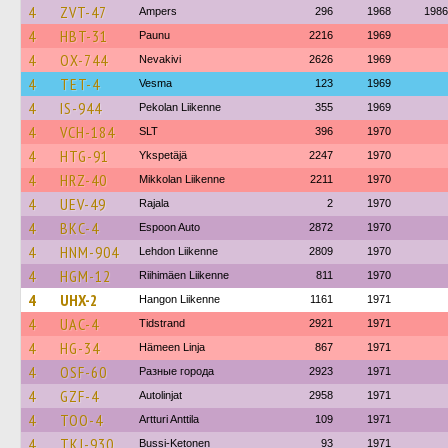
4
ZVT-47
Ampers
296
1968
1986
4
HBT-31
Paunu
2216
1969
4
OX-744
Nevakivi
2626
1969
4
TET-4
Vesma
123
1969
4
IS-944
Pekolan Liikenne
355
1969
4
VCH-184
SLT
396
1970
4
HTG-91
Ykspetäjä
2247
1970
4
HRZ-40
Mikkolan Liikenne
2211
1970
4
UEV-49
Rajala
2
1970
4
BKC-4
Espoon Auto
2872
1970
4
HNM-904
Lehdon Liikenne
2809
1970
4
HGM-12
Riihimäen Liikenne
811
1970
4
UHX-2
Hangon Liikenne
1161
1971
4
UAC-4
Tidstrand
2921
1971
4
HG-34
Hämeen Linja
867
1971
4
OSF-60
Разные города
2923
1971
4
GZF-4
Autolinjat
2958
1971
4
TOO-4
Artturi Anttila
109
1971
4
TKJ-930
Bussi-Ketonen
93
1971