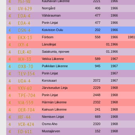
4
YEI-98
Kauhavan Liikenne
2221
1966
4
UV-629
Norrgård
406
1966
4
EOA-4
Vähärauman
477
1966
4
EOA-4
Porin Linjat
477
1966
4
OSN-4
Koiviston Oulu
202
1966
4
EKX-13
Förbom
558
1966
1981
4
IXY-4
Länsilinjat
01.1966
4
ELR-40
Satakunta, прочие
01.1966
4
IKH-33
Vekka Liikenne
589
1967
4
OXB-70
Pulkkilan Liikenne
945
1967
4
TEV-354
Porin Linjat
1967
4
UOA-4
Korsisaari
2072
1967
4
VXV-60
Järviseudun Linja
2229
1968
4
TPE-704
Porin Linjat
2448
1968
4
VJA-559
Härmän Liikenne
2332
1968
4
OER-704
Kainuun Liikenne
241
1968
4
IRF-44
Niemisen Linjat
669
1968
4
VCR-424
Osmo Aho
2320
1968
4
ED-611
Mustajärven
152
1968