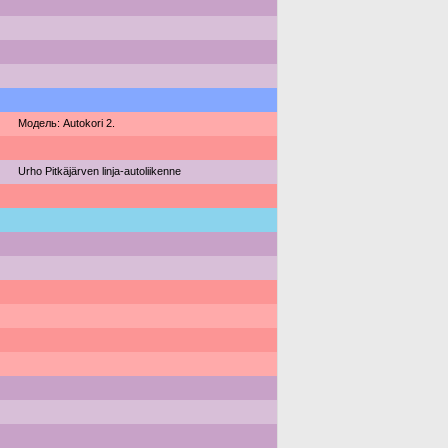
Модель: Autokori 2.
Urho Pitkäjärven linja-autoliikenne