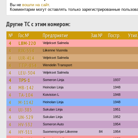
Вы не
вошли на сайт
.
Комментарии могут оставлять только зарегистрированные пользов
Другие ТС с этим номером:
№
Гос.№
Предприятие
Зав.№
Постр.
Утил.
4
LBM-220
Veljekset Salmela
4
RJK-554
Liikenne Vuorela
4
UJR-414
Veljekset Salmela
4
TTP-854
Wendelin Transport
4
LEU-304
Veljekset Salmela
4
TPS-1
Someron Linja
1937
4
MB-142
Heinolan Linja
1948
4
TA-104
Koiviston L
1948
4
M-1142
Heinolan Linja
1948
4
UJ-385
Sukulan Linja
1951
4
UN-529
Sukulan Linja
1952
4
HV-532
Someron Auto
1954
4
HY-511
Suomensyrjan Liikenne
84
1954