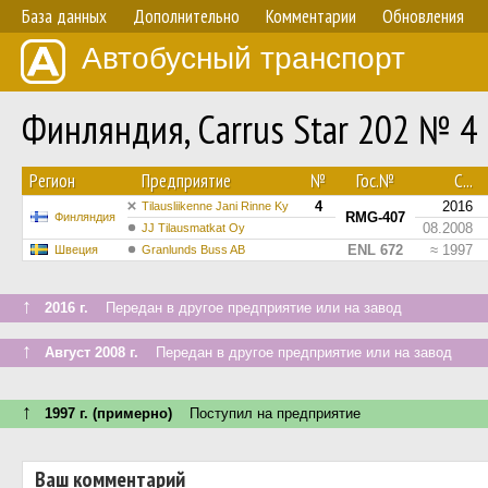
База данных
Дополнительно
Комментарии
Обновления
Автобусный транспорт
Финляндия, Carrus Star 202 № 4
Регион
Предприятие
№
Гос.№
С...
4
2016
Tilausliikenne Jani Rinne Ky
RMG-407
Финляндия
08.2008
JJ Tilausmatkat Oy
ENL 672
≈ 1997
Швеция
Granlunds Buss AB
↑
2016 г.
Передан в другое предприятие или на завод
↑
Август 2008 г.
Передан в другое предприятие или на завод
↑
1997 г. (примерно)
Поступил на предприятие
Ваш комментарий