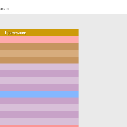
атели.
Примечание