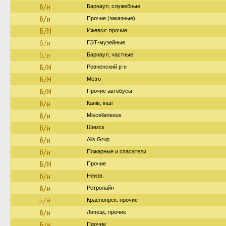
б/н
Барнаул, служебные
б/н
Прочие (заказные)
Б/Н
Ижевск: прочие
б/н
ГЭТ-музейные
б/н
Барнаул, частные
Б/Н
Ровненский р-н
Б/Н
Metro
Б/Н
Прочие автобусы
б/н
Канів, інші
б/н
Miscellaneous
б/н
Шимск
б/н
Alis Grup
б/н
Пожарные и спасатели
Б/Н
Прочие
б/н
Неизв.
б/н
Ретролайн
Б/Н
Красноярск: прочие
б/н
Липецк, прочие
Б/н
Прочие