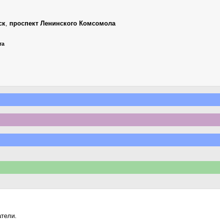
ск
,
проспект Ленинского Комсомола
та
атели.