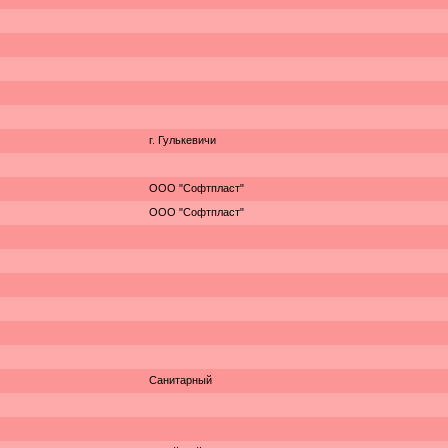
г. Гулькевичи
ООО "Софтпласт"
ООО "Софтпласт"
Санитарный