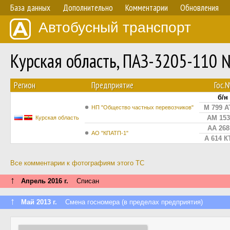
База данных
Дополнительно
Комментарии
Обновления
Автобусный транспорт
Курская область, ПАЗ-3205-110 
Регион
Предприятие
Гос.
б/н
М 799 А
НП "Общество частных перевозчиков"
АМ 153
Курская область
АА 268
АО "КПАТП-1"
А 614 К
Все комментарии к фотографиям этого ТС
↑
Апрель 2016 г.
Списан
↑
Май 2013 г.
Смена госномера (в пределах предприятия)