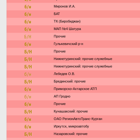
б/н
Миронов И.А.
б/н
БАТ
б/н
ТК (Биробиджан)
б/н
МАП №4 Шатура
Б/Н
Прочие
б/н
Гулькевичский р-н
Б/Н
Прочие
Б/Н
Нижнетуринский: прочие служебные
Б/Н
Нижнетуринский: прочие служебные
б/н
Лебедев О.В.
Б/Н
Брединский: прочие
б/н
Приморско-Ахтарское АТП
б/н
АП Гродно
б/н
Прочие
Б/Н
Кунашакский: прочие
б/н
ОАО РегионАвтоТранс-Курган
б/н
Иркутск, микроавтобу
Б/Н
Назаровский: прочие