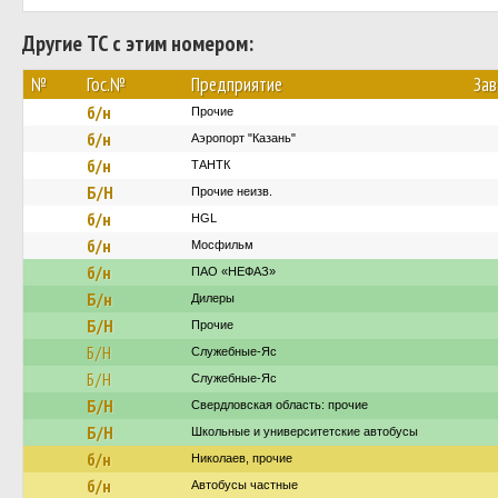
Другие ТС с этим номером:
№
Гос.№
Предприятие
За
б/н
Прочие
б/н
Аэропорт "Казань"
б/н
ТАНТК
Б/Н
Прочие неизв.
б/н
HGL
б/н
Мосфильм
б/н
ПАО «НЕФАЗ»
Б/н
Дилеры
Б/Н
Прочие
Б/Н
Служебные-Яс
Б/Н
Служебные-Яс
Б/Н
Свердловская область: прочие
Б/Н
Школьные и университетские автобусы
б/н
Николаев, прочие
б/н
Автобусы частные