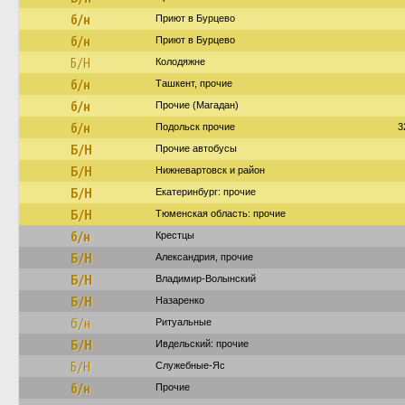
б/н
Приют в Бурцево
б/н
Приют в Бурцево
Б/Н
Колодяжне
б/н
Ташкент, прочие
б/н
Прочие (Магадан)
б/н
Подольск прочие
3
Б/Н
Прочие автобусы
Б/Н
Нижневартовск и район
Б/Н
Екатеринбург: прочие
Б/Н
Тюменская область: прочие
б/н
Крестцы
Б/Н
Александрия, прочие
Б/Н
Владимир-Волынский
Б/Н
Назаренко
б/н
Ритуальные
Б/Н
Ивдельский: прочие
Б/Н
Служебные-Яс
б/н
Прочие