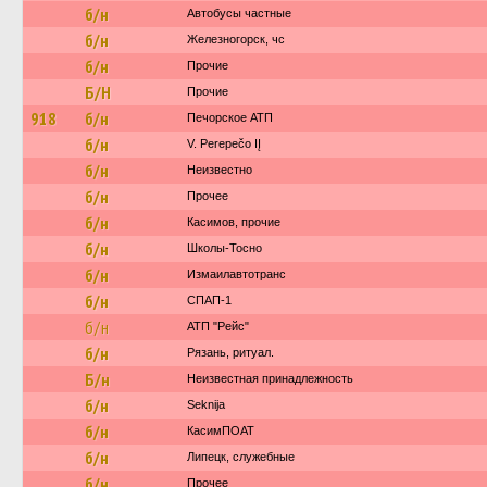
б/н
Автобусы частные
б/н
Железногорск, чс
б/н
Прочие
Б/Н
Прочие
918
б/н
Печорское АТП
б/н
V. Perepečo IĮ
б/н
Неизвестно
б/н
Прочее
б/н
Касимов, прочие
б/н
Школы-Тосно
б/н
Измаилавтотранс
б/н
СПАП-1
б/н
АТП "Рейс"
б/н
Рязань, ритуал.
Б/н
Неизвестная принадлежность
б/н
Seknija
б/н
КасимПОАТ
б/н
Липецк, служебные
б/н
Прочее