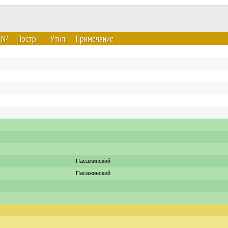
в.№
Постр.
Утил.
Примечание
Пасажинский
Пасажинский