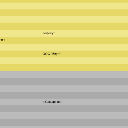
Кофебус
289
ООО "Виур"
с.Самарское