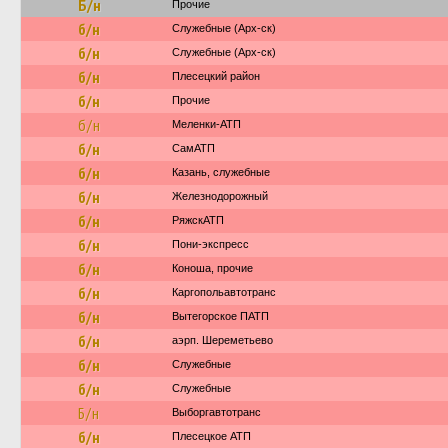
Б/н
Прочие
б/н
Служебные (Арх-ск)
б/н
Служебные (Арх-ск)
б/н
Плесецкий район
б/н
Прочие
б/н
Меленки-АТП
б/н
СамАТП
б/н
Казань, служебные
б/н
Железнодорожный
б/н
РяжскАТП
б/н
Пони-экспресс
б/н
Коноша, прочие
б/н
Каргопольавтотранс
б/н
Вытегорское ПАТП
б/н
аэрп. Шереметьево
б/н
Служебные
б/н
Служебные
Б/н
Выборгавтотранс
б/н
Плесецкое АТП