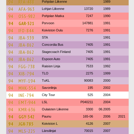
94
RFA-488
Pohjolan Liikenne
1989
94
AFA-963
Lohjan Liikenne
13720
1989
94
OSS-982
Pohjolan Matka
7247
1990
94
GAR-521
Porvoon
147881
1991
94
IFO-844
Koiviston Oulu
7276
1991
94
JBA-339
STA
1991
94
JBA-862
Concordia Bus
7405
1991
94
JBA-862
Stagecoach Finland
7405
1991
94
JBA-862
Espoon Auto
7405
1991
94
FGG-738
Raision Linja
7533
1992
94
XIB-794
TLO
2275
1999
94
MYF-194
TuKL
90083
2000
94
MHK-554
Savonlinja
195
2002
94
INE-794
City Tour
525
2004
94
EMT-944
LSL
P040211
2004
94
KMR-636
Oulaisten Liikenne
3300
06.2005
94
GGY-342
Paunu
165-06
2006
2021
94
JGX-785
Koiviston L
4126
2007
94
MLS-225
Länsilinjat
70015
2007