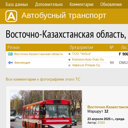
База данных
Дополнительно
Комментарии
Обновления
Автобусный транспорт
Восточно-Казахстанская область,
Регион
Предприятие
№
Гос
ТОО "VoSca"
F 90
Восточно-Казахстанская область
Koiviston Auto Oulu Oy
94
OMU-
Финляндия
Veljekset Pohjola Oy
Все комментарии к фотографиям этого ТС
Восточно-Казахстанс
Маршрут
12
23 апреля 2025 г., среда
Автор:
ESDI