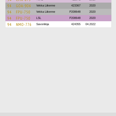
94
GOA-904
Vekka Liikenne
423367
2020
94
FPU-750
Vekka Liikenne
P208648
2020
94
FPU-750
LSL
P208648
2020
94
NMO-776
Savonlinja
424355
04.2022