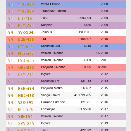
94
YHC-899
Veolia Finland
2008
94
YHC-899
Transdev Finland
2008
94
IJB-716
TuKL
P093994
2009
94
BSY-294
Kuopion
4185
2009
94
YVR-104
Jalobus
P098111
2010
94
BOB-436
TKL
P104507
2010
94
LYY-645
Koiviston Oulu
4210
2010
94
MEZ-372
Vainion Liikenne
05.2010
94
LSO-653
Vainion Liikenne
1083-9
2011
94
ONZ-828
Pohjolan Liikenne
10595
04.2011
94
CKY-233
Ingves
2012
94
JIS-709
Koiviston Tre
649-13
2013
94
RSH-394
Pohjolan Matka
1466-2
2015
94
NNC-438
Saaga Travel
418599 705
2016
94
VZB-691
Härmän Liikenne
121361
2016
94
INT-596
Länsilinjat
P172736
2017
94
YJE-154
Vainion Liikenne
2017
94
XVS-835
Ingves
2019
94
CMX-673
TuKL
422072
2019