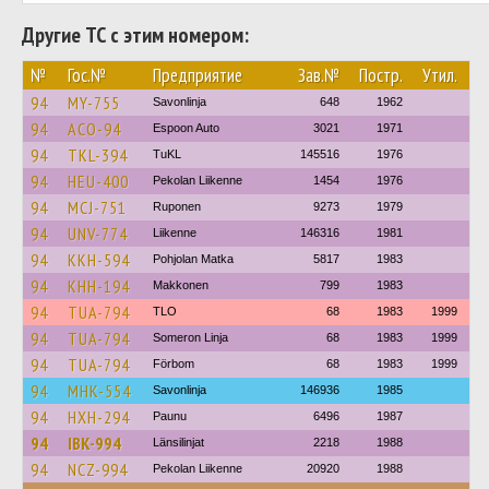
Другие ТС с этим номером:
№
Гос.№
Предприятие
Зав.№
Постр.
Утил.
94
MY-755
Savonlinja
648
1962
94
ACO-94
Espoon Auto
3021
1971
94
TKL-394
TuKL
145516
1976
94
HEU-400
Pekolan Liikenne
1454
1976
94
MCJ-751
Ruponen
9273
1979
94
UNV-774
Liikenne
146316
1981
94
KKH-594
Pohjolan Matka
5817
1983
94
KHH-194
Makkonen
799
1983
94
TUA-794
TLO
68
1983
1999
94
TUA-794
Someron Linja
68
1983
1999
94
TUA-794
Förbom
68
1983
1999
94
MHK-554
Savonlinja
146936
1985
94
HXH-294
Paunu
6496
1987
94
IBK-994
Länsilinjat
2218
1988
94
NCZ-994
Pekolan Liikenne
20920
1988