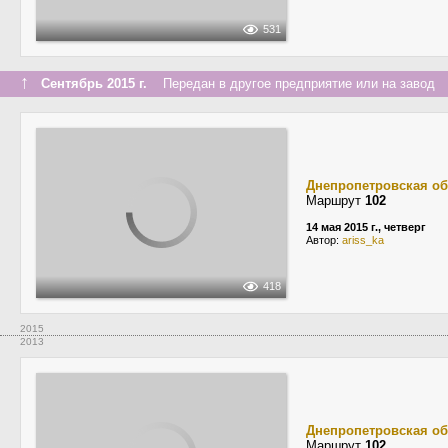
531
↑
Сентябрь 2015 г.
Передан в другое предприятие или на завод
Днепропетровская об
Маршрут
102
14 мая 2015 г., четверг
Автор:
ariss_ka
418
2015
2013
Днепропетровская об
Маршрут
102