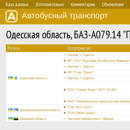
База данных
Дополнительно
Комментарии
Обновления
Автобусный транспорт
Одесская область, БАЗ-А079.14 
Регион
Предприятие
Прочие, г. Одесса
МП ООО "Быстрые Автобусные Маршрут
Прочие, г. Одесса
ЧП "Старс Транс"
Одесская область
Прочие, г. Одесса
ООО "Север Транс" (АТП 15130)
ПАО "Черноморская транспортная компа
ТОВ "АТП 11231"
Днепропетровская область
ТОВ "Північ Транс"
Донецкая область
Частные перевозчики г. Донецк