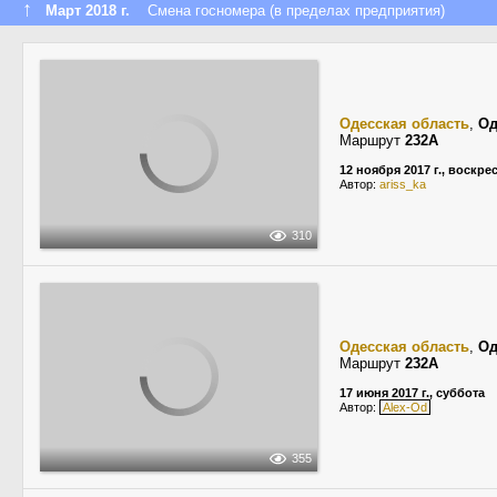
↑
Март 2018 г.
Смена госномера (в пределах предприятия)
Одесская область
,
Од
Маршрут
232А
12 ноября 2017 г., воскре
Автор:
ariss_ka
310
Одесская область
,
Од
Маршрут
232А
17 июня 2017 г., суббота
Автор:
Alex-Od
355