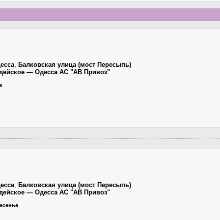
есса
,
Балковская улица (мост Пересыпь)
ардейское — Одесса АС "АВ Привоз"
к
есса
,
Балковская улица (мост Пересыпь)
ардейское — Одесса АС "АВ Привоз"
ресенье