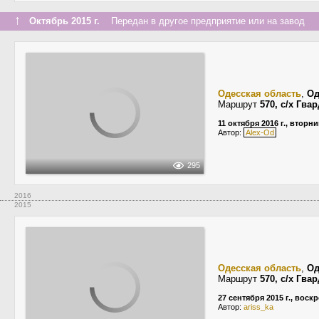
↑
Октябрь 2015 г.
Передан в другое предприятие или на завод
Одесская область
,
Од
Маршрут
570, с/х Гв
11 октября 2016 г., вторни
Автор:
Alex-Od
295
2016
2015
Одесская область
,
Од
Маршрут
570, с/х Гв
27 сентября 2015 г., воск
Автор:
ariss_ka