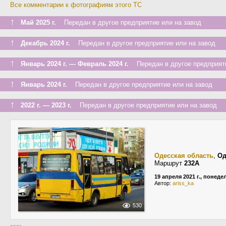
Все комментарии к фотографиям этого ТС
↑
Май 2025 г.
Передан в другое предприятие или на завод
↑
Декабрь 2024 г.
Передан в другое предприятие или на завод
↑
Январь 2024 г. — Февраль 2024 г.
Передан в другое предприяти
↑
Январь 2024 г.
Передан в другое предприятие или на завод
↑
2022 г. — 2023 г.
Передан в другое предприятие или на завод
Одесская область
,
Од
Маршрут
232А
19 апреля 2021 г., понед
Автор:
ariss_ka
530