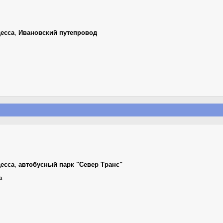
есса
,
Ивановский путепровод
есса
,
автобусный парк "Север Транс"
а