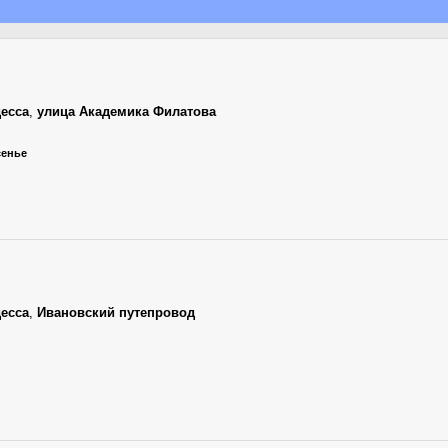
есса
,
улица Академика Филатова
сенье
есса
,
Ивановский путепровод