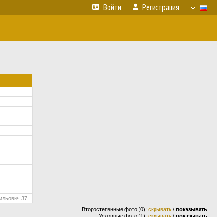
Войти
Регистрация
ильович 37
Второстепенные фото (0):
скрывать
/
показывать
Условные фото (1):
скрывать
/
показывать