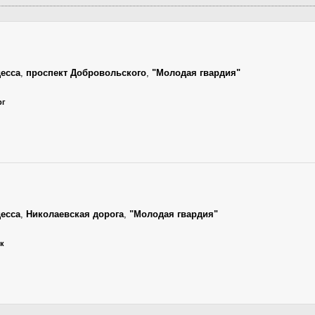
есса
,
проспект Добровольского
,
"Молодая гвардия"
рг
есса
,
Николаевская дорога
,
"Молодая гвардия"
ик