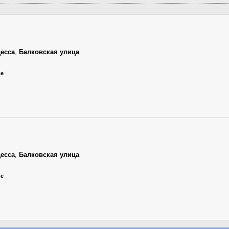
есса
,
Балковская улица
ье
есса
,
Балковская улица
ье