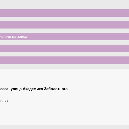
е или на завод
есса
,
улица Академика Заболотного
ельник