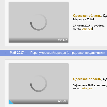
Одесская область
,
Од
Маршрут
232А
17 июня 2017 г., суббота
Автор:
Alex-Od
337
↑
Май 2017 г.
Перенумерован/передан (в пределах предприятия)
Одесская область
,
Од
3 февраля 2017 г., пятниц
Автор:
ariss_ka
290