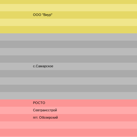
ООО "Виур"
с.Самарское
РОСТО
Севтрансстрой
пгт. Обозерский