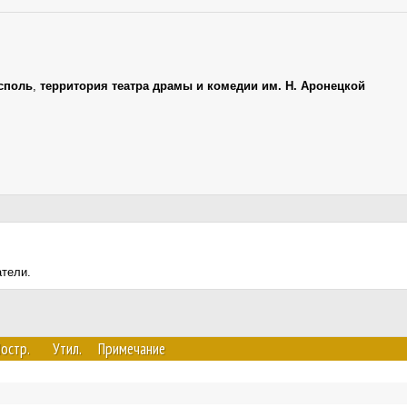
споль
,
территория театра драмы и комедии им. Н. Аронецкой
атели.
остр.
Утил.
Примечание