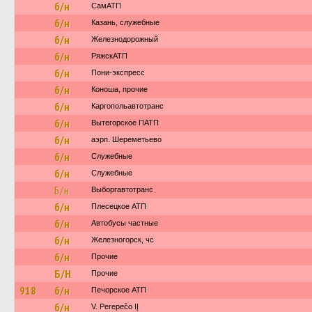
б/н
СамАТП
б/н
Казань, служебные
б/н
Железнодорожный
б/н
РяжскАТП
б/н
Пони-экспресс
б/н
Коноша, прочие
б/н
Каргопольавтотранс
б/н
Вытегорское ПАТП
б/н
аэрп. Шереметьево
б/н
Служебные
б/н
Служебные
Б/н
Выборгавтотранс
б/н
Плесецкое АТП
б/н
Автобусы частные
б/н
Железногорск, чс
б/н
Прочие
Б/Н
Прочие
918
б/н
Печорское АТП
б/н
V. Perepečo IĮ