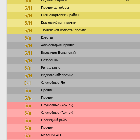
б/н
Подольск прочие
3289
Б/Н
Прочие автобусы
Б/Н
Нижневартовск и район
Б/Н
Екатеринбург: прочие
Б/Н
Тюменская область: прочие
б/н
Крестцы
Б/Н
Александрия, прочие
Б/Н
Владимир-Волынский
Б/Н
Назаренко
б/н
Ритуальные
Б/Н
Ивдельский: прочие
Б/Н
Служебные-Яс
б/н
Прочие
Б/н
Прочие
б/н
Служебные (Арх-ск)
б/н
Служебные (Арх-ск)
б/н
Плесецкий район
б/н
Прочие
б/н
Меленки-АТП