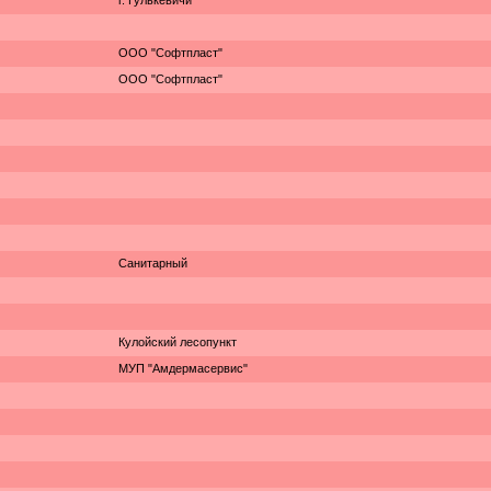
г. Гулькевичи
ООО "Софтпласт"
ООО "Софтпласт"
Санитарный
Кулойский лесопункт
МУП "Амдермасервис"