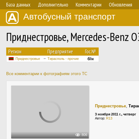
База данных
Дополнительно
Комментарии
Обновления
Автобусный транспорт
Приднестровье, Mercedes-Benz 
Регион
Предприятие
Гос.№
б/н
Приднестровье
Тирасполь - прочие
Все комментарии к фотографиям этого ТС
Приднестровье
,
Тира
3 ноября 2011 г., четверг
Автор:
R13
806