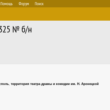
Помощь
Форум
Поиск
O325 № б/н
споль
,
территория театра драмы и комедии им. Н. Аронецкой