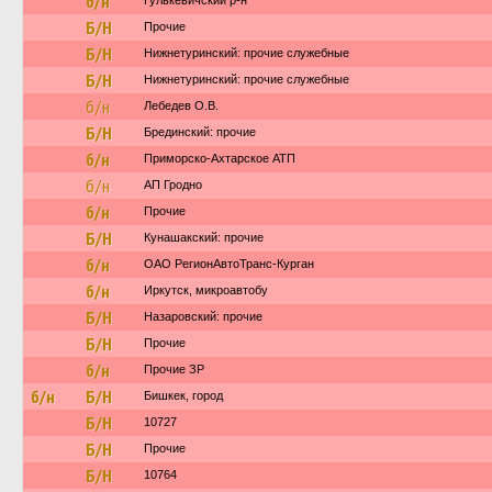
б/н
Гулькевичский р-н
Б/Н
Прочие
Б/Н
Нижнетуринский: прочие служебные
Б/Н
Нижнетуринский: прочие служебные
б/н
Лебедев О.В.
Б/Н
Брединский: прочие
б/н
Приморско-Ахтарское АТП
б/н
АП Гродно
б/н
Прочие
Б/Н
Кунашакский: прочие
б/н
ОАО РегионАвтоТранс-Курган
б/н
Иркутск, микроавтобу
Б/Н
Назаровский: прочие
Б/Н
Прочие
б/н
Прочие ЗР
б/н
Б/Н
Бишкек, город
Б/Н
10727
Б/Н
Прочие
Б/Н
10764