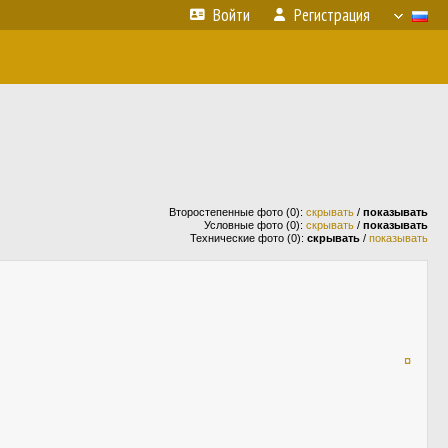
Войти
Регистрация
Второстепенные фото (0):
скрывать
/
показывать
Условные фото (0):
скрывать
/
показывать
Технические фото (0):
скрывать
/
показывать
¤