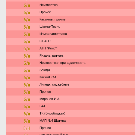
б/н
Неизвестно
б/н
Прочее
б/н
Касимов, прочие
б/н
Школы-Тосно
б/н
Измаилавтотранс
б/н
СПАП-1
б/н
АТП "Рейс"
б/н
Рязань, ритуал.
Б/н
Неизвестная принадлежность
б/н
Seknija
б/н
КасимПОАТ
б/н
Липецк, служебные
б/н
Прочее
б/н
Миронов И.А.
б/н
БАТ
б/н
ТК (Биробиджан)
б/н
МАП №4 Шатура
Б/Н
Прочие