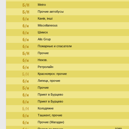
Б/Н
Metro
Б/Н
Прочие автобусы
б/н
Канів, інші
б/н
Miscellaneous
б/н
Шимск
б/н
Alis Grup
б/н
Пожарные и спасатели
Б/Н
Прочие
б/н
Неизв.
б/н
Ретролайн
Б/Н
Красноярск: прочие
б/н
Липецк, прочие
Б/н
Прочие
б/н
Приют в Бурцево
б/н
Приют в Бурцево
Б/Н
Колодяжне
б/н
Ташкент, прочие
б/н
Прочие (Магадан)