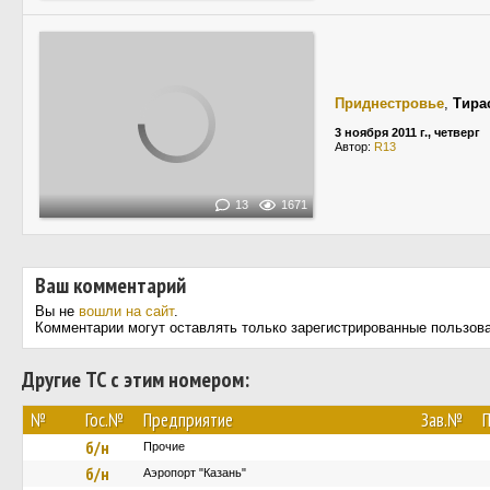
Приднестровье
,
Тира
3 ноября 2011 г., четверг
Автор:
R13
13
1671
Ваш комментарий
Вы не
вошли на сайт
.
Комментарии могут оставлять только зарегистрированные пользов
Другие ТС с этим номером:
№
Гос.№
Предприятие
Зав.№
П
б/н
Прочие
б/н
Аэропорт "Казань"