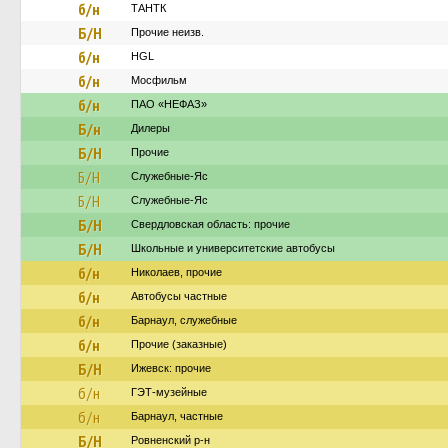
б/н
ТАНТК
Б/Н
Прочие неизв.
б/н
HGL
б/н
Мосфильм
б/н
ПАО «НЕФАЗ»
Б/н
Дилеры
Б/Н
Прочие
Б/Н
Служебные-Яс
Б/Н
Служебные-Яс
Б/Н
Свердловская область: прочие
Б/Н
Школьные и университетские автобусы
б/н
Николаев, прочие
б/н
Автобусы частные
б/н
Барнаул, служебные
б/н
Прочие (заказные)
Б/Н
Ижевск: прочие
б/н
ГЭТ-музейные
б/н
Барнаул, частные
Б/Н
Ровненский р-н