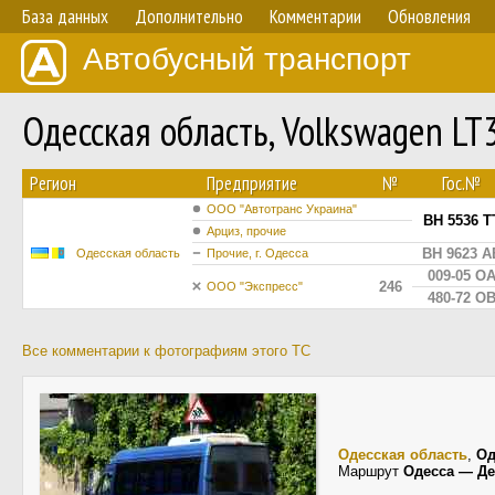
База данных
Дополнительно
Комментарии
Обновления
Автобусный транспорт
Одесская область, Volkswagen L
Регион
Предприятие
№
Гос.№
ООО "Автотранс Украина"
BH 5536 T
Арциз, прочие
BH 9623 A
Одесская область
Прочие, г. Одесса
009-05 О
246
ООО "Экспресс"
480-72 О
Все комментарии к фотографиям этого ТС
Одесская область
,
Од
Маршрут
Одесса — Д