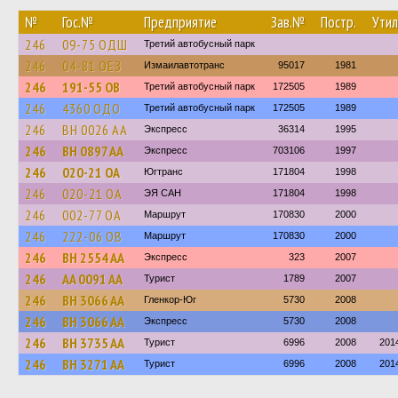
№
Гос.№
Предприятие
Зав.№
Постр.
Утил
246
09-75 ОДШ
Третий автобусный парк
246
04-81 ОЕЗ
Измаилавтотранс
95017
1981
246
191-55 ОВ
Третий автобусный парк
172505
1989
246
4360 ОДО
Третий автобусный парк
172505
1989
246
BH 0026 AA
Экспресс
36314
1995
246
BH 0897 AA
Экспресс
703106
1997
246
020-21 ОА
Югтранс
171804
1998
246
020-21 ОА
ЭЯ САН
171804
1998
246
002-77 ОА
Маршрут
170830
2000
246
222-06 ОВ
Маршрут
170830
2000
246
BH 2554 AA
Экспресс
323
2007
246
AA 0091 AA
Турист
1789
2007
246
BH 3066 AA
Гленкор-Юг
5730
2008
246
BH 3066 AA
Экспресс
5730
2008
246
BH 3735 AA
Турист
6996
2008
201
246
BH 3271 AA
Турист
6996
2008
201