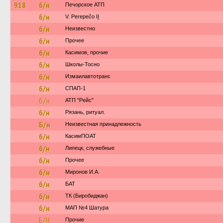
918
б/н
Печорское АТП
б/н
V. Perepečo IĮ
б/н
Неизвестно
б/н
Прочее
б/н
Касимов, прочие
б/н
Школы-Тосно
б/н
Измаилавтотранс
б/н
СПАП-1
б/н
АТП "Рейс"
б/н
Рязань, ритуал.
Б/н
Неизвестная принадлежность
б/н
КасимПОАТ
б/н
Липецк, служебные
б/н
Прочее
б/н
Миронов И.А.
б/н
БАТ
б/н
ТК (Биробиджан)
б/н
МАП №4 Шатура
Б/Н
Прочие