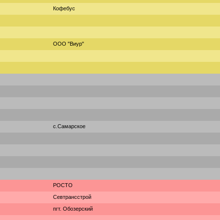
Кофебус
ООО "Виур"
с.Самарское
РОСТО
Севтрансстрой
пгт. Обозерский