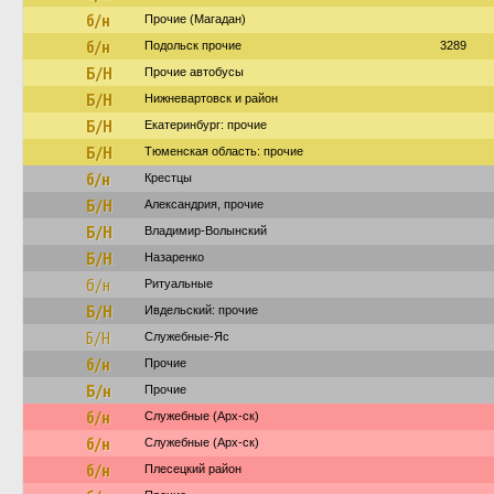
б/н
Прочие (Магадан)
б/н
Подольск прочие
3289
Б/Н
Прочие автобусы
Б/Н
Нижневартовск и район
Б/Н
Екатеринбург: прочие
Б/Н
Тюменская область: прочие
б/н
Крестцы
Б/Н
Александрия, прочие
Б/Н
Владимир-Волынский
Б/Н
Назаренко
б/н
Ритуальные
Б/Н
Ивдельский: прочие
Б/Н
Служебные-Яс
б/н
Прочие
Б/н
Прочие
б/н
Служебные (Арх-ск)
б/н
Служебные (Арх-ск)
б/н
Плесецкий район