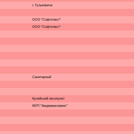
г. Гулькевичи
ООО "Софтпласт"
ООО "Софтпласт"
Санитарный
Кулойский лесопункт
МУП "Амдермасервис"