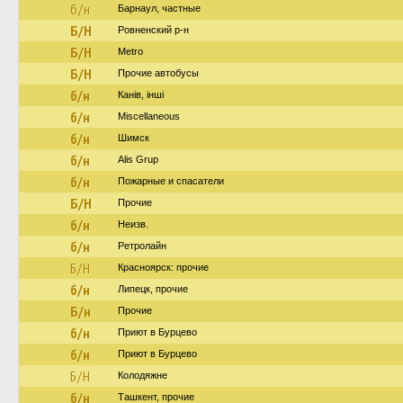
б/н
Барнаул, частные
Б/Н
Ровненский р-н
Б/Н
Metro
Б/Н
Прочие автобусы
б/н
Канів, інші
б/н
Miscellaneous
б/н
Шимск
б/н
Alis Grup
б/н
Пожарные и спасатели
Б/Н
Прочие
б/н
Неизв.
б/н
Ретролайн
Б/Н
Красноярск: прочие
б/н
Липецк, прочие
Б/н
Прочие
б/н
Приют в Бурцево
б/н
Приют в Бурцево
Б/Н
Колодяжне
б/н
Ташкент, прочие