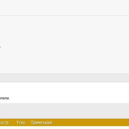
а
атели.
остр.
Утил.
Примечание