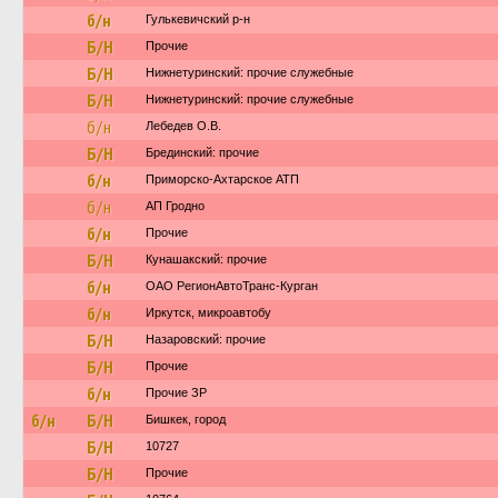
б/н
Гулькевичский р-н
Б/Н
Прочие
Б/Н
Нижнетуринский: прочие служебные
Б/Н
Нижнетуринский: прочие служебные
б/н
Лебедев О.В.
Б/Н
Брединский: прочие
б/н
Приморско-Ахтарское АТП
б/н
АП Гродно
б/н
Прочие
Б/Н
Кунашакский: прочие
б/н
ОАО РегионАвтоТранс-Курган
б/н
Иркутск, микроавтобу
Б/Н
Назаровский: прочие
Б/Н
Прочие
б/н
Прочие ЗР
б/н
Б/Н
Бишкек, город
Б/Н
10727
Б/Н
Прочие