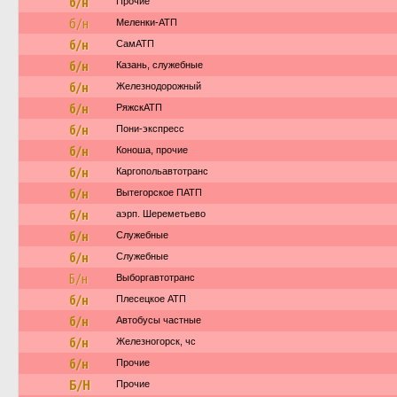
б/н
Прочие
б/н
Меленки-АТП
б/н
СамАТП
б/н
Казань, служебные
б/н
Железнодорожный
б/н
РяжскАТП
б/н
Пони-экспресс
б/н
Коноша, прочие
б/н
Каргопольавтотранс
б/н
Вытегорское ПАТП
б/н
аэрп. Шереметьево
б/н
Служебные
б/н
Служебные
Б/н
Выборгавтотранс
б/н
Плесецкое АТП
б/н
Автобусы частные
б/н
Железногорск, чс
б/н
Прочие
Б/Н
Прочие