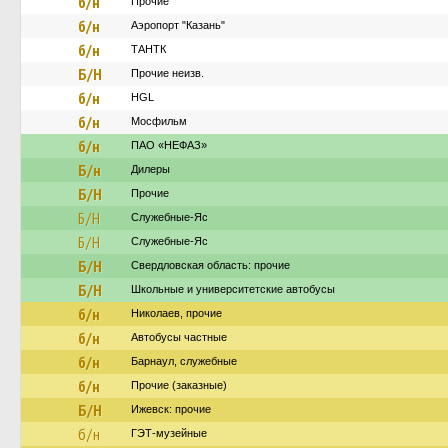
б/н
Прочие
б/н
Аэропорт "Казань"
б/н
ТАНТК
Б/Н
Прочие неизв.
б/н
HGL
б/н
Мосфильм
б/н
ПАО «НЕФАЗ»
Б/н
Дилеры
Б/Н
Прочие
Б/Н
Служебные-Яс
Б/Н
Служебные-Яс
Б/Н
Свердловская область: прочие
Б/Н
Школьные и университетские автобусы
б/н
Николаев, прочие
б/н
Автобусы частные
б/н
Барнаул, служебные
б/н
Прочие (заказные)
Б/Н
Ижевск: прочие
б/н
ГЭТ-музейные