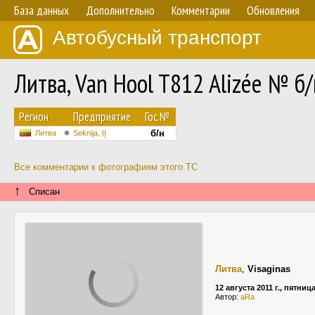
База данных
Дополнительно
Комментарии
Обновления
Автобусный транспорт
Литва, Van Hool T812 Alizée № б/
Регион
Предприятие
Гос.№
б/н
Литва
Seknija, IĮ
Все комментарии к фотографиям этого ТС
↑
Списан
Литва
,
Visaginas
12 августа 2011 г., пятниц
Автор:
aRa