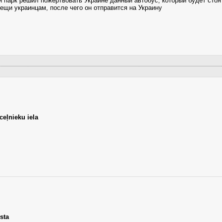
 парк решил пожертвовать Украине данный автобус, который будет стоят
ещи украинцам, после чего он отправится на Украину
ceļnieku iela
sta