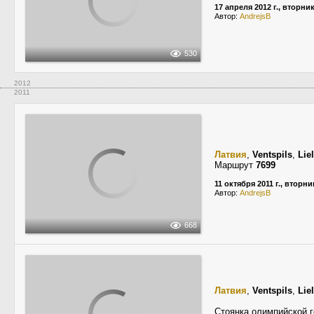
17 апреля 2012 г., вторни
Автор:
AndrejsB
530
2012
2011
Латвия
,
Ventspils
,
Lie
Маршрут
7699
11 октября 2011 г., вторни
Автор:
AndrejsB
668
Латвия
,
Ventspils
,
Lie
Стоянка олимпийской г