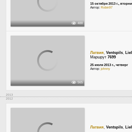
15 октября 2013 г., вторн
Автор:
Robin97
488
Латвия
,
Ventspils
,
Lie
Маршрут
7699
25 июля 2013 г., четверг
Автор:
johnny
565
2013
2012
Латвия
,
Ventspils
,
Lie