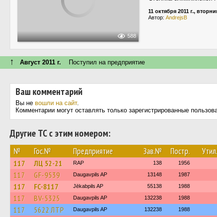
11 октября 2011 г., вторни
Автор:
AndrejsB
588
↑
Август 2011 г.
Поступил на предприятие
Ваш комментарий
Вы не
вошли на сайт
.
Комментарии могут оставлять только зарегистрированные пользов
Другие ТС с этим номером:
№
Гос.№
Предприятие
Зав.№
Постр.
Утил
117
ЛЦ 52-21
RAP
138
1956
117
GF-9539
Daugavpils AP
13148
1987
117
FC-8117
Jēkabpils AP
55138
1988
117
BV-5325
Daugavpils AP
132238
1988
117
5622 ЛТР
Daugavpils AP
132238
1988