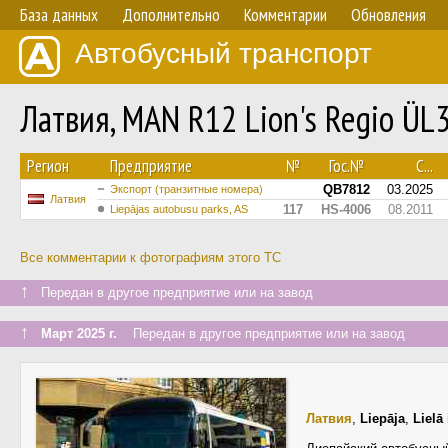
База данных
Дополнительно
Комментарии
Обновления
Автобусный транспорт
Латвия, MAN R12 Lion's Regio Ü
Регион
Предприятие
№
Гос.№
С...
QB7812
03.2025
Экспорт (транзитные номера)
Латвия
117
HS-4006
08.2011
Liepājas autobusu parks, AS
Все комментарии к фотографиям этого ТС
↑
Передан в другое предприятие или на завод
↑
Март 2025 г.
Передан в другое предприятие или на завод
Латвия
,
Liepāja
,
Lielā 