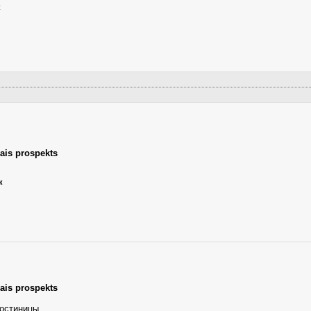
к
lais prospekts
к
lais prospekts
остиницы.