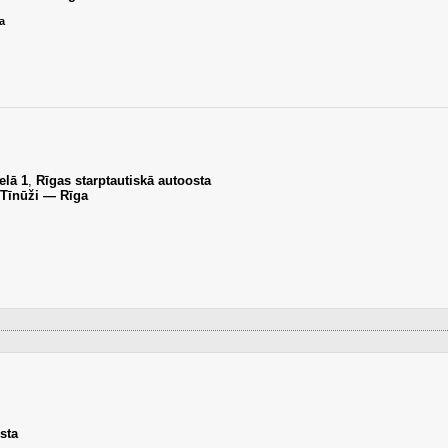
а
elā 1
,
Rīgas starptautiskā autoosta
Tīnūži — Rīga
sta