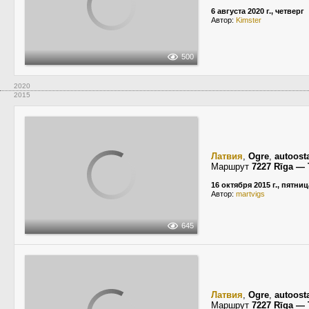
6 августа 2020 г., четверг
Автор:
Kimster
500
2020
2015
Латвия
,
Ogre
,
autoost
Маршрут
7227 Rīga — 
16 октября 2015 г., пятниц
Автор:
martvigs
645
Латвия
,
Ogre
,
autoost
Маршрут
7227 Rīga — 