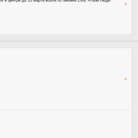
ь в центре до 15 марта возле остановки Līva, чтобы люди
¤
¤