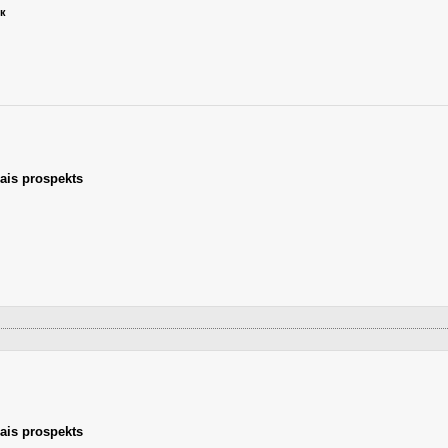
ик
lais prospekts
lais prospekts