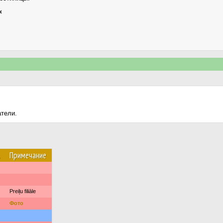
к
атели.
.
Примечание
Preiļu filiāle
Фото