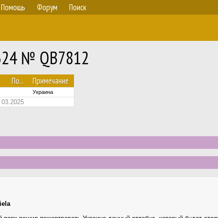
Помощь
Форум
Поиск
L324 № QB7812
По...
Примечание
Украина
03.2025
iela