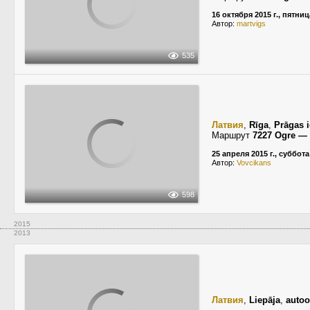
16 октября 2015 г., пятниц
Автор:
martvigs
535
Латвия
,
Rīga
,
Prāgas i
Маршрут
7227 Ogre — 
25 апреля 2015 г., суббота
Автор:
Vovcikans
598
2015
2013
Латвия
,
Liepāja
,
autoo