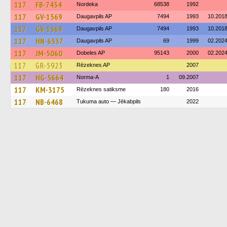
117
FB-7434
Nordeka
68538
1992
117
GV-1569
Daugavpils AP
7494
1993
10.201
117
GV-1569
Daugavpils AP
7494
1993
10.201
117
HN-6537
Daugavpils AP
69
1999
02.202
117
JM-5060
Dobeles AP
95143
2000
02.202
117
GR-5923
Rēzeknes AP
2007
117
HG-5664
Norma-A
1
09.2007
117
KM-3175
Rēzeknes satiksme
180
2016
117
NB-6468
Tukuma auto — Jēkabpils
2022