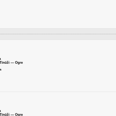
a
Tīnūži — Ogre
а
a
Tīnūži — Ogre