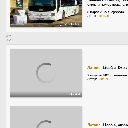
Лиепайский автобусный
смогли пожертвовать в
8 марта 2025 г., суббота
Автор:
Lieptran
2
685
2025
2020
Латвия
,
Liepāja
,
Dzelz
7 августа 2020 г., пятница
Автор:
Kimster
451
Латвия
,
Liepāja
,
autoo