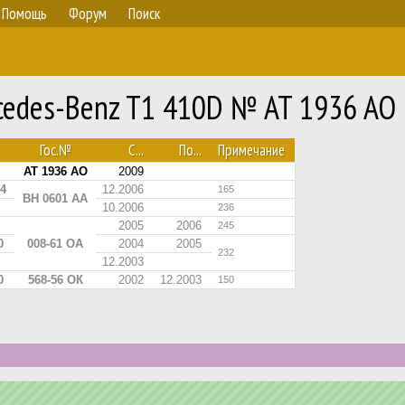
Помощь
Форум
Поиск
cedes-Benz T1 410D № AT 1936 AO
Гос.№
С...
По...
Примечание
AT 1936 AO
2009
4
12.2006
165
BH 0601 AA
10.2006
236
2005
2006
245
0
008-61 ОА
2004
2005
232
12.2003
0
568-56 ОК
2002
12.2003
150