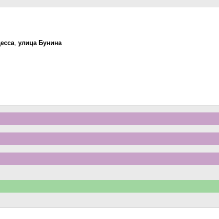
есса
,
улица Бунина