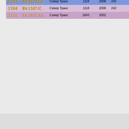
1504
BH 4679 CH
Север Транс
1118
2008
242
1504
BH 1507 IC
Север Транс
1118
2008
242
2320
BH 0601 AA
Север Транс
1843
2002