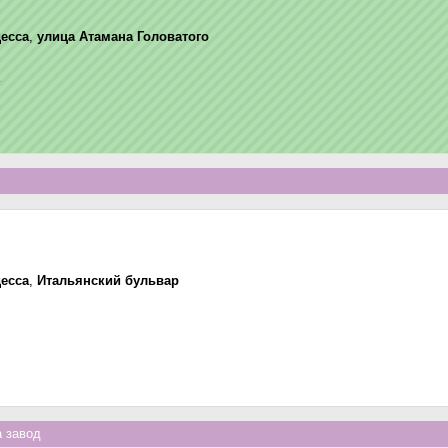
есса
,
улица Атамана Головатого
есса
,
Итальянский бульвар
 завод