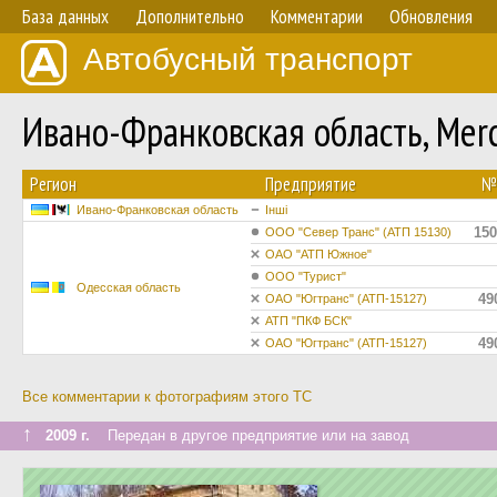
База данных
Дополнительно
Комментарии
Обновления
Автобусный транспорт
Ивано-Франковская область, Mer
Регион
Предприятие
№
Ивано-Франковская область
Інші
150
ООО "Север Транс" (АТП 15130)
ОАО "АТП Южное"
ООО "Турист"
Одесская область
49
ОАО "Югтранс" (АТП-15127)
АТП "ПКФ БСК"
49
ОАО "Югтранс" (АТП-15127)
Все комментарии к фотографиям этого ТС
↑
2009 г.
Передан в другое предприятие или на завод