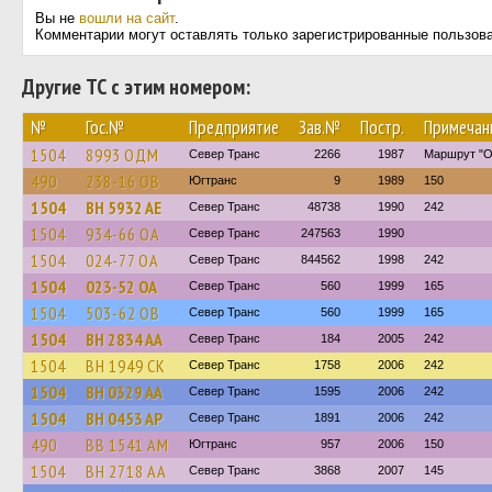
Вы не
вошли на сайт
.
Комментарии могут оставлять только зарегистрированные пользов
Другие ТС с этим номером:
№
Гос.№
Предприятие
Зав.№
Постр.
Примечан
1504
8993 ОДМ
Север Транс
2266
1987
Маршрут "О
490
238-16 ОВ
Югтранс
9
1989
150
1504
BH 5932 AE
Север Транс
48738
1990
242
1504
934-66 ОА
Север Транс
247563
1990
1504
024-77 ОА
Север Транс
844562
1998
242
1504
023-52 ОА
Север Транс
560
1999
165
1504
503-62 ОВ
Север Транс
560
1999
165
1504
BH 2834 AA
Север Транс
184
2005
242
1504
BH 1949 CK
Север Транс
1758
2006
242
1504
BH 0329 AA
Север Транс
1595
2006
242
1504
BH 0453 AP
Север Транс
1891
2006
242
490
BB 1541 AM
Югтранс
957
2006
150
1504
BH 2718 AA
Север Транс
3868
2007
145