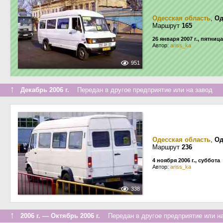
Одесская область
,
Од
Маршрут
165
26 января 2007 г., пятница
Автор:
ariss_ka
951
↑
Декабрь 2006 г.
Передан в другое предприятие или на завод
Одесская область
,
Од
Маршрут
236
4 ноября 2006 г., суббота
Автор:
ariss_ka
338
↑
2006 г. — Октябрь 2006 г.
Передан в другое предприятие или на