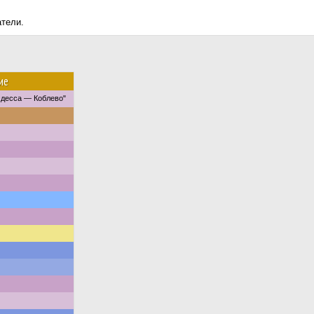
атели.
ие
десса — Коблево"