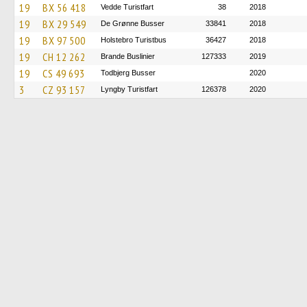
19
BX 56 418
Vedde Turistfart
38
2018
19
BX 29 549
De Grønne Busser
33841
2018
19
BX 97 500
Holstebro Turistbus
36427
2018
19
CH 12 262
Brande Buslinier
127333
2019
19
CS 49 693
Todbjerg Busser
2020
3
CZ 93 157
Lyngby Turistfart
126378
2020