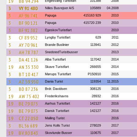
19
BB 94 294
Engesvang Turistfart
101388
2008
3
VY 91 480
Nilles Busrejser A/S
105889
04.2008
3
AF 96 741
Papuga
415163 929
2010
3
BF 90 121
Papuga
415720 239
2010
3
BF 91 382
EgeskovTuristfart
2010
3
CF 89 952
Lyngby Turistfart
629
2011
3
AY 70 961
Brande Buslinier
113941
2012
3
AH 78 787
SnedstedTuristbusser
2013
3
DA 41 126
Alba Turistfart
117042
2014
19
AN 35 330
Skave Turistfart
266655
2014
3
BT 10 417
Mørups Turistfart
P150910
2015
3
AZ 59 950
Dania Turist
119354
11.2015
3
BD 87 236
Brdr. Davidsen
308125
2016
19
AW 75 402
Frederikshavns
28932
2016
19
BE 79 075
Aarhus Turistfart
142127
2016
19
BE 79 075
Dansk Turistfart
142127
2016
19
CT 22 050
Malling Turist
2016
3
BL 56 689
Jens Kolls Turist
278029
2017
19
BV 80 843
Skovlunde Busser
110675
2017