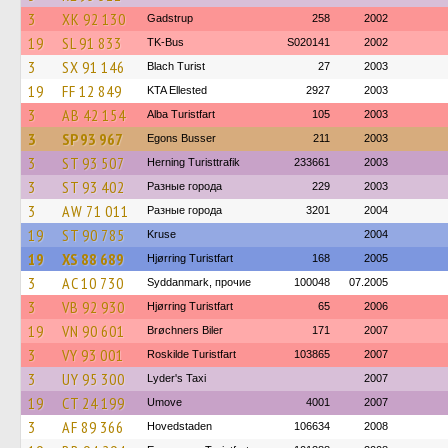
3
XK 92 130
Gadstrup
258
2002
19
SL 91 833
TK-Bus
S020141
2002
3
SX 91 146
Blach Turist
27
2003
19
FF 12 849
KTA Ellested
2927
2003
3
AB 42 154
Alba Turistfart
105
2003
3
SP 93 967
Egons Busser
211
2003
3
ST 93 507
Herning Turisttrafik
233661
2003
3
ST 93 402
Разные города
229
2003
3
AW 71 011
Разные города
3201
2004
19
ST 90 785
Kruse
2004
19
XS 88 689
Hjørring Turistfart
168
2005
3
AC 10 730
Syddanmark, прочие
100048
07.2005
3
VB 92 930
Hjørring Turistfart
65
2006
19
VN 90 601
Brøchners Biler
171
2007
3
VY 93 001
Roskilde Turistfart
103865
2007
3
UY 95 300
Lyder's Taxi
2007
19
CT 24 199
Umove
4001
2007
3
AF 89 366
Hovedstaden
106634
2008