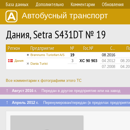
База данных
Дополнительно
Комментарии
Обновления
Автобусный транспорт
Дания, Setra S431DT № 19
Регион
Предприятие
№
Гос.№
С...
По
19
08.2016
Brønnums Turistfart A/S
3
XC 90 903
04.2012
08.20
Дания
Dania Turist
07.2008
04.20
Все комментарии к фотографиям этого ТС
↑
Август 2016 г.
Передан в другое предприятие или на завод
↑
Апрель 2012 г.
Перенумерован/передан (в пределах предприяти