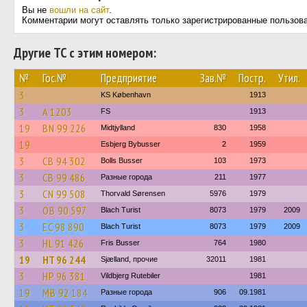
Вы не
вошли на сайт
.
Комментарии могут оставлять только зарегистрированные пользов
Другие ТС с этим номером:
№
Гос.№
Предприятие
Зав.№
Постр.
Утил.
3
KS København
1913
3
A 1203
FS
1913
19
BN 99 226
Midtjylland
830
1958
19
Esbjerg Bybusser
2
1959
3
CB 94 302
Bolls Busser
103
1973
3
CB 99 486
Разные города
211
1977
3
CN 99 508
Thorvald Sørensen
5976
1979
3
OB 90 597
Blach Turist
8073
1979
2009
3
EC 98 890
Blach Turist
8073
1979
2009
3
HL 91 426
Fris Busser
764
1980
19
HT 96 244
Sjælland, прочие
32011
1981
3
HP 96 381
Vildbjerg Rutebiler
1981
19
MB 92 184
Разные города
906
09.1981