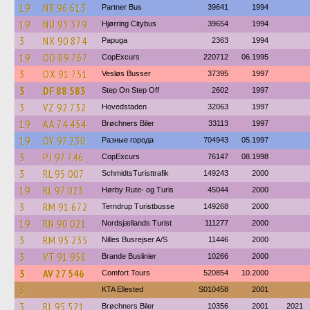
19
NR 96 613
Partner Bus
39641
1994
19
NU 93 379
Hjørring Citybus
39654
1994
3
NX 90 874
Papuga
2363
1994
19
OD 89 767
CopExcurs
220712
06.1995
3
OX 91 751
Vesløs Busser
37395
1997
3
DF 88 583
Step On Step Off
2602
1997
3
VZ 92 732
Hovedstaden
32063
1997
19
AA 74 454
Brøchners Biler
33113
1997
19
OY 97 230
Разные города
704943
05.1997
3
PJ 97 746
CopExcurs
76147
08.1998
3
RL 95 007
SchmidtsTuristtrafik
149243
2000
19
RL 97 023
Hørby Rute- og Turis
45044
2000
3
RM 91 672
Terndrup Turistbusse
149268
2000
19
RN 90 021
Nordsjællands Turist
111277
2000
3
RM 95 235
Nilles Busrejser A/S
11446
2000
3
VT 91 958
Brande Buslinier
10266
2000
3
AV 27 546
Comfort Tours
520854
10.2000
3
KTA Ellested
S010458
2001
3
RL 95 521
Brøchners Biler
10356
2001
2021