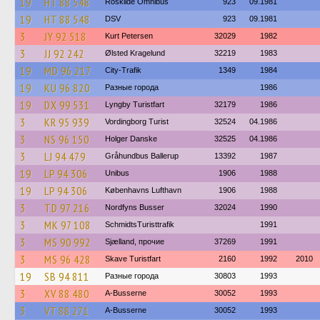
19
HT 88 548
Roskilde Omnibus
923
09.1981
19
HT 88 548
DSV
923
09.1981
3
JY 92 518
Kurt Petersen
32029
1982
3
JJ 92 242
Ølsted Kragelund
32219
1983
19
MD 96 217
City-Trafik
1349
1984
19
KU 96 820
Разные города
1986
19
DX 99 531
Lyngby Turistfart
32179
1986
3
KR 95 939
Vordingborg Turist
32524
04.1986
3
NS 96 150
Holger Danske
32525
04.1986
3
LJ 94 479
Gråhundbus Ballerup
13392
1987
19
LP 94 306
Unibus
1906
1988
19
LP 94 306
Københavns Lufthavn
1906
1988
3
TD 97 216
Nordfyns Busser
32024
1990
3
MK 97 108
SchmidtsTuristtrafik
1991
3
MS 90 992
Sjælland, прочие
37269
1991
3
MS 96 428
Skave Turistfart
2160
1992
2010
19
SB 94 811
Разные города
30803
1993
3
XV 88 480
A-Busserne
30052
1993
3
VT 88 271
A-Busserne
30052
1993