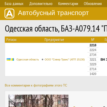
База данных
Дополнительно
Комментарии
Обновления
Автобусный транспорт
Одесская область, БАЗ-А079.14 
Регион
Предприятие
№
Г
2218
2224
2734
3221
BH 
Одесская область
ООО "Север Транс" (АТП 15130)
3229
2714
1420
Все комментарии к фотографиям этого ТС