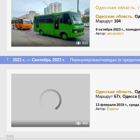
Одесская область
, 
Одесская область
,
Од
Маршрут
104
9 октября 2023 г., понеде
Автор:
alexander1
615
↑
2021 г. — Сентябрь 2023 г.
Перенумерован/передан (в пределах
Одесская область
,
Од
Маршрут
67т, Одесса
13 февраля 2019 г., среда
Автор:
Eugene
489
2019