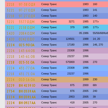
2218
97-38 ОДЯ
Север Транс
1983
160
3221
97-27 ОДЯ
Север Транс
1983
141
2218
97-27 ОДЯ
Север Транс
1983
140
3221
3577 ОДМ
Север Транс
3271
1985
177э
3221
2158 ОДМ
Север Транс
379
1985
177э
1420
2084 ОДМ
Север Транс
05.1986
55/56/68/Ко
1420
0242 ОДО
Север Транс
124501
1988
14, 20
2224
025-90 ОА
Север Транс
17180
1996
146, 270
2224
143-64 ОВ
Север Транс
23308
1996
2218
143-61 ОВ
Север Транс
23237
1996
2218
025-51 ОА
Север Транс
575869
1996
270
2224
431-77 ОА
Север Транс
23308
1996
2218
431-71 ОА
Север Транс
23237
1996
2224
010-16 ОА
Север Транс
1999
230
3229
BH 4159 IO
Север Транс
875
2000
68т
2734
BH 0339 AA
Север Транс
876
2005
240
2224
BH 0391 AA
Север Транс
2953
2005
39
2224
BH 0927 AA
Север Транс
418
2005
270