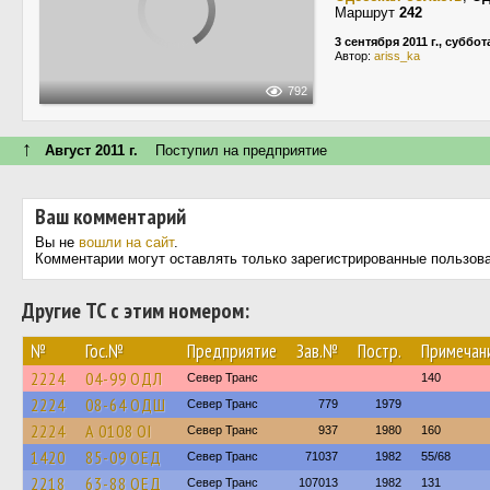
Маршрут
242
3 сентября 2011 г., суббот
Автор:
ariss_ka
792
↑
Август 2011 г.
Поступил на предприятие
Ваш комментарий
Вы не
вошли на сайт
.
Комментарии могут оставлять только зарегистрированные пользов
Другие ТС с этим номером:
№
Гос.№
Предприятие
Зав.№
Постр.
Примечан
2224
04-99 ОДЛ
Север Транс
140
2224
08-64 ОДШ
Север Транс
779
1979
2224
А 0108 ОІ
Север Транс
937
1980
160
1420
85-09 ОЕД
Север Транс
71037
1982
55/68
2218
63-88 ОЕД
Север Транс
107013
1982
131