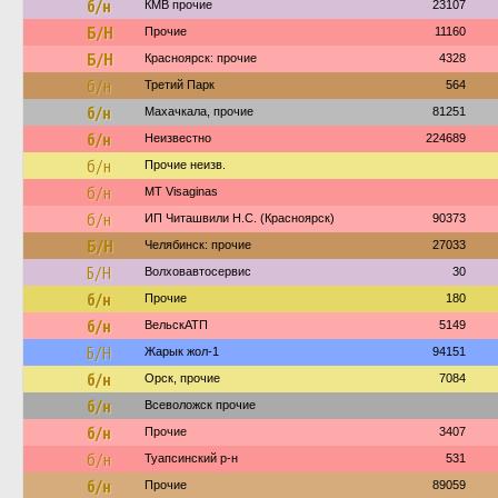
б/н
КМВ прочие
23107
Б/Н
Прочие
11160
Б/Н
Красноярск: прочие
4328
б/н
Третий Парк
564
б/н
Махачкала, прочие
81251
б/н
Неизвестно
224689
б/н
Прочие неизв.
б/н
MT Visaginas
б/н
ИП Читашвили Н.С. (Красноярск)
90373
Б/Н
Челябинск: прочие
27033
Б/Н
Волховавтосервис
30
б/н
Прочие
180
б/н
ВельскАТП
5149
Б/Н
Жарык жол-1
94151
б/н
Орск, прочие
7084
б/н
Всеволожск прочие
б/н
Прочие
3407
б/н
Туапсинский р-н
531
б/н
Прочие
89059