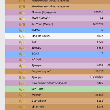
Б/Н
Челябинская область: прочие
Б/Н
Челябинская область: прочие
б/н
Прочие (Шумерля)
180781
б/н
ОАО "КАМАЗ"
24
Б/Н
АЗ Урал (Миасс)
1421209
б/н
СИМАЗ
5
б/н
Прочие неизв.
5012
б/н
Б/н
8775
б/н
Дилеры
6883
б/н
ВДНХ
7
б/н
АП №8
б/н
Дилеры
4818
0
б/н
Батуми служеб
59137
Б/н
Дилеры
LDB00026
Б/Н
Тюменская область: прочие
5446
б/н
ОУ (Чита)
б/н
Местия
26452
б/н
Зестафони
5152
б/н
Цхалтубо
5149