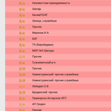
Б/н
Неизвестная принадлежность
б/н
Seknija
б/н
КасимПОАТ
б/н
Липецк, служебные
б/н
Прочее
б/н
Миронов И.А.
б/н
БАТ
б/н
ТК (Биробиджан)
б/н
МАП №4 Шатура
Б/Н
Прочие
б/н
Гулькевичский р-н
Б/Н
Прочие
Б/Н
Нижнетуринский: прочие служебные
Б/Н
Нижнетуринский: прочие служебные
б/н
Лебедев О.В.
Б/Н
Брединский: прочие
б/н
Приморско-Ахтарское АТП
б/н
АП Гродно
б/н
Прочие