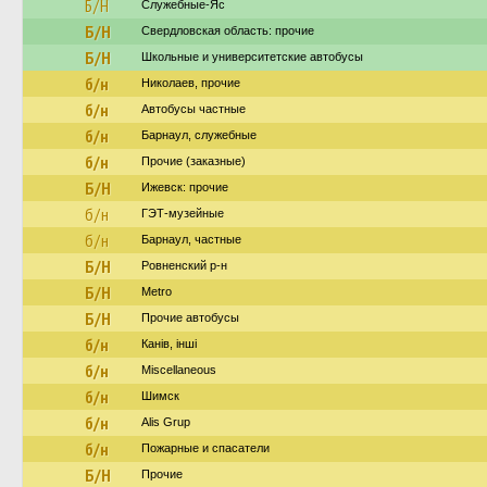
Б/Н
Служебные-Яс
Б/Н
Свердловская область: прочие
Б/Н
Школьные и университетские автобусы
б/н
Николаев, прочие
б/н
Автобусы частные
б/н
Барнаул, служебные
б/н
Прочие (заказные)
Б/Н
Ижевск: прочие
б/н
ГЭТ-музейные
б/н
Барнаул, частные
Б/Н
Ровненский р-н
Б/Н
Metro
Б/Н
Прочие автобусы
б/н
Канів, інші
б/н
Miscellaneous
б/н
Шимск
б/н
Alis Grup
б/н
Пожарные и спасатели
Б/Н
Прочие