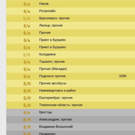
б/н
Неизв.
б/н
Ретролайн
Б/Н
Красноярск: прочие
б/н
Липецк, прочие
Б/н
Прочие
б/н
Приют в Бурцево
б/н
Приют в Бурцево
Б/Н
Колодяжне
б/н
Ташкент, прочие
б/н
Прочие (Магадан)
б/н
Подольск прочие
3289
Б/Н
Прочие автобусы
Б/Н
Нижневартовск и район
Б/Н
Екатеринбург: прочие
Б/Н
Тюменская область: прочие
б/н
Крестцы
Б/Н
Александрия, прочие
Б/Н
Владимир-Волынский
Б/Н
Назаренко