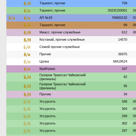
Б/Н
Ташкент, прочие
758
б/н
Ташкент, прочие
2023CD0001
0
б/н
б/н
АП №18
PA800132
0
Б/Н
Ташкент, прочие
99
0
Б/Н
Миасс: прочие служебные
612
0
Б/Н
Костанай, прочие служебные
14570
Б/Н
Семей прочие служебные
б/н
Прочие
36975
б/н
Цалка
MA19524
б/н
Крайтранс
167
Газпром Трансгаз Чайковский
Б/Н
92
(филиалы)
Газпром Трансгаз Чайковский
Б/Н
95
(филиалы)
Б/Н
Прочие
34
Б/Н
Уссурсеть
348
0
Б/Н
Уссурсеть
304
0
Б/Н
Уссурсеть
299
0
Б/Н
Уссурсеть
302
0
Б/Н
Уссурсеть
297
0