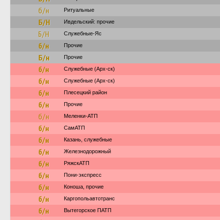
б/н
Ритуальные
Б/Н
Ивдельский: прочие
Б/Н
Служебные-Яс
б/н
Прочие
Б/н
Прочие
б/н
Служебные (Арх-ск)
б/н
Служебные (Арх-ск)
б/н
Плесецкий район
б/н
Прочие
б/н
Меленки-АТП
б/н
СамАТП
б/н
Казань, служебные
б/н
Железнодорожный
б/н
РяжскАТП
б/н
Пони-экспресс
б/н
Коноша, прочие
б/н
Каргопольавтотранс
б/н
Вытегорское ПАТП