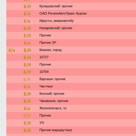
Б/Н
Кунашакский: прочие
б/н
ОАО РегионАвтоТранс-Курган
б/н
Иркутск, микроавтобу
Б/Н
Назаровский: прочие
Б/Н
Прочие
б/н
Прочие ЗР
б/н
Б/Н
Бишкек, город
Б/Н
10727
Б/Н
Прочие
Б/Н
10764
Б/Н
Варгаши: прочие
б/н
Частные
Б/Н
Кезский: прочие
Б/Н
Чанаккале, прочие
б/н
Железногорск, чс
Б/Н
Прочие
Б/Н
УО
Б/Н
Прочие маршрутные