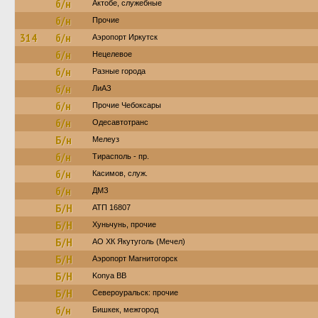
б/н
Актобе, служебные
б/н
Прочие
314
б/н
Аэропорт Иркутск
б/н
Нецелевое
б/н
Разные города
б/н
ЛиАЗ
б/н
Прочие Чебоксары
б/н
Одесавтотранс
Б/н
Мелеуз
б/н
Тирасполь - пр.
б/н
Касимов, служ.
б/н
ДМЗ
Б/Н
АТП 16807
Б/Н
Хуньчунь, прочие
Б/Н
АО ХК Якутуголь (Мечел)
Б/Н
Аэропорт Магнитогорск
Б/Н
Konya BB
Б/Н
Североуральск: прочие
б/н
Бишкек, межгород