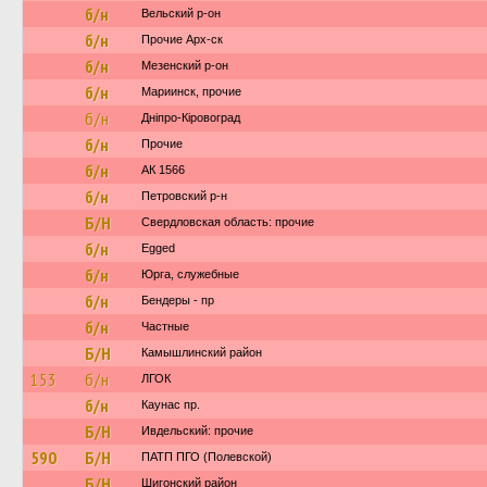
б/н
Вельский р-он
б/н
Прочие Арх-ск
б/н
Мезенский р-он
б/н
Мариинск, прочие
б/н
Дніпро-Кіровоград
б/н
Прочие
б/н
АК 1566
б/н
Петровский р-н
Б/Н
Свердловская область: прочие
б/н
Egged
б/н
Юрга, служебные
б/н
Бендеры - пр
б/н
Частные
Б/Н
Камышлинский район
153
б/н
ЛГОК
б/н
Каунас пр.
Б/Н
Ивдельский: прочие
590
Б/Н
ПАТП ПГО (Полевской)
Б/Н
Шигонский район