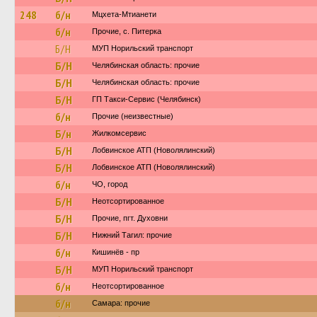
248
б/н
Мцхета-Мтианети
б/н
Прочие, с. Питерка
Б/Н
МУП Норильский транспорт
Б/Н
Челябинская область: прочие
Б/Н
Челябинская область: прочие
Б/Н
ГП Такси-Сервис (Челябинск)
б/н
Прочие (неизвестные)
Б/н
Жилкомсервис
Б/Н
Лобвинское АТП (Новолялинский)
Б/Н
Лобвинское АТП (Новолялинский)
б/н
ЧО, город
Б/Н
Неотсортированное
Б/Н
Прочие, пгт. Духовни
Б/Н
Нижний Тагил: прочие
б/н
Кишинёв - пр
Б/Н
МУП Норильский транспорт
б/н
Неотсортированное
б/н
Самара: прочие