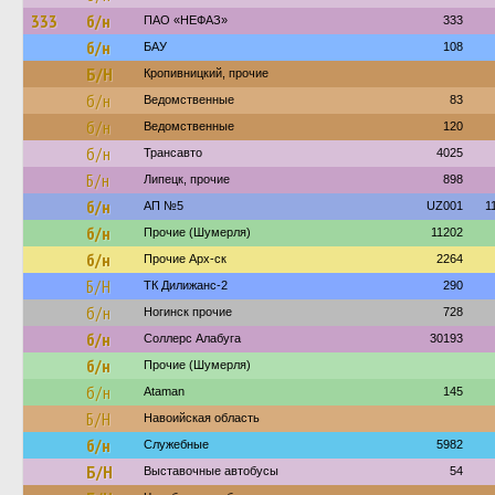
333
б/н
ПАО «НЕФАЗ»
333
б/н
БАУ
108
Б/Н
Кропивницкий, прочие
б/н
Ведомственные
83
б/н
Ведомственные
120
б/н
Трансавто
4025
Б/н
Липецк, прочие
898
б/н
АП №5
UZ001
1
б/н
Прочие (Шумерля)
11202
б/н
Прочие Арх-ск
2264
Б/Н
ТК Дилижанс-2
290
б/н
Ногинск прочие
728
б/н
Соллерс Алабуга
30193
б/н
Прочие (Шумерля)
б/н
Ataman
145
Б/Н
Навоийская область
б/н
Служебные
5982
Б/Н
Выставочные автобусы
54