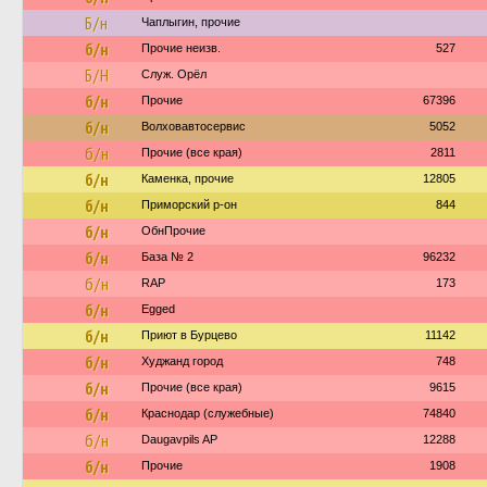
Б/н
Чаплыгин, прочие
б/н
Прочие неизв.
527
Б/Н
Служ. Орёл
б/н
Прочие
67396
б/н
Волховавтосервис
5052
б/н
Прочие (все края)
2811
б/н
Каменка, прочие
12805
б/н
Приморский р-он
844
б/н
ОбнПрочие
б/н
База № 2
96232
б/н
RAP
173
б/н
Egged
б/н
Приют в Бурцево
11142
б/н
Худжанд город
748
б/н
Прочие (все края)
9615
б/н
Краснодар (служебные)
74840
б/н
Daugavpils AP
12288
б/н
Прочие
1908