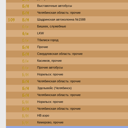
Б/Н
Выставочные автобусы
Б/Н
Челябинская область: прочие
109
Б/Н
Шадринская автоколонна №1588
б/н
Бишкек, служебные
б/н
LKW
б/н
Тбилиси город
Б/Н
Прочие
Б/Н
Свердловская область: прочие
б/н
Касимов, прочие
б/н
Прочие автобусы
Б/Н
Норильск: прочие
Б/Н
Челябинская область: прочие
Б/Н
Эдельвейс (Челябинск)
Б/Н
Челябинская область: прочие
Б/Н
Норильск: прочие
Б/Н
Челябинская область: прочие
Б/Н
НВ аэро
Б/Н
Кемерово, прочие