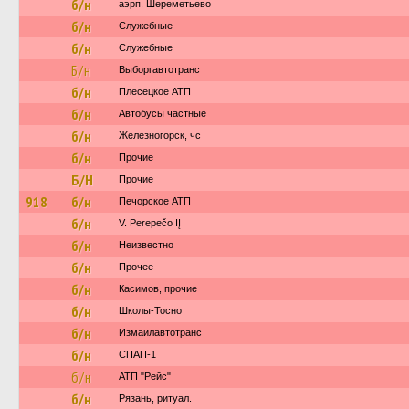
б/н
аэрп. Шереметьево
б/н
Служебные
б/н
Служебные
Б/н
Выборгавтотранс
б/н
Плесецкое АТП
б/н
Автобусы частные
б/н
Железногорск, чс
б/н
Прочие
Б/Н
Прочие
918
б/н
Печорское АТП
б/н
V. Perepečo IĮ
б/н
Неизвестно
б/н
Прочее
б/н
Касимов, прочие
б/н
Школы-Тосно
б/н
Измаилавтотранс
б/н
СПАП-1
б/н
АТП "Рейс"
б/н
Рязань, ритуал.