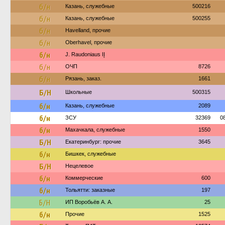
б/н
Казань, служебные
500216
б/н
Казань, служебные
500255
б/н
Havelland, прочие
б/н
Oberhavel, прочие
б/н
J. Raudoniaus IĮ
б/н
ОЧП
8726
б/н
Рязань, заказ.
1661
Б/Н
Школьные
500315
б/н
Казань, служебные
2089
б/н
ЗСУ
32369
0
б/н
Махачкала, служебные
1550
Б/Н
Екатеринбург: прочие
3645
б/н
Бишкек, служебные
Б/Н
Нецелевое
б/н
Коммерческие
600
б/н
Тольятти: заказные
197
Б/Н
ИП Воробьёв А. А.
25
б/н
Прочие
1525