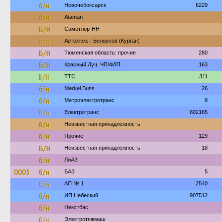
б/н
Новочебоксарск
6229
б/н
Ataman
Б/Н
Самотлор-НН
б/н
Автолюкс | Белоусов (Курган)
Б/Н
Тюменская область: прочие
280
Б/Н
Красный Луч, ЧП/ФЛП
163
Б/Н
ТТС
311
б/н
Merkel Buss
26
б/н
Метроэлектротранс
9
б/н
Електротранс
602165
б/н
Неизвестная принадлежность
б/н
Прочие
129
Б/Н
Неизвестная принадлежность
18
б/н
ЛиАЗ
0005
б/н
БАЗ
5
б/н
АП № 1
2540
б/н
ИП Небеский
907512
б/н
Некстбас
б/н
Электротяжмаш