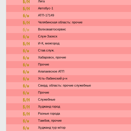
Б/Н
Лига
Б/Н
Автобус-1
б/н
АТП-17149
Б/Н
Челябинская область: прочие
б/н
Волховавтосервис
б/н
Служ-Заокск
Б/Н
И-К, межгород
б/н
Став.служ.
б/н
Хабаровск, прочие
б/н
Прочие
б/н
Алапаевское АТП
б/н
Усть-Лабинский р-н
б/н
Сверд. область: прочие служебные
б/н
Прочие
Б/Н
Служебные
Б/Н
Худжанд город
Б/Н
Разные города
б/н
Тамбов, прочие
б/н
Худжанд тур м/гор