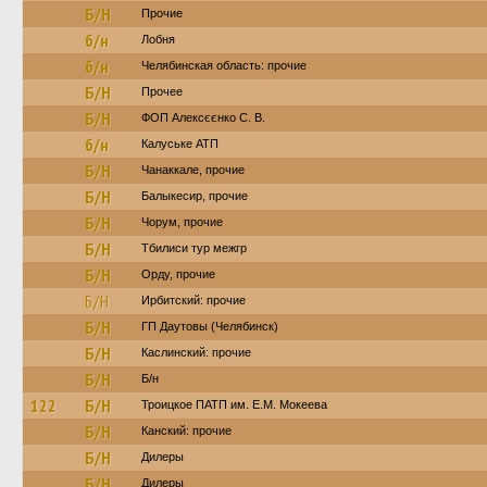
Б/Н
Прочие
б/н
Лобня
б/н
Челябинская область: прочие
Б/Н
Прочее
Б/Н
ФОП Алексєєнко С. В.
б/н
Калуське АТП
Б/Н
Чанаккале, прочие
Б/Н
Балыкесир, прочие
Б/Н
Чорум, прочие
Б/Н
Тбилиси тур межгр
Б/Н
Орду, прочие
Б/Н
Ирбитский: прочие
Б/Н
ГП Даутовы (Челябинск)
Б/Н
Каслинский: прочие
Б/Н
Б/н
122
Б/Н
Троицкое ПАТП им. Е.М. Мокеева
Б/Н
Канский: прочие
Б/Н
Дилеры
Б/Н
Дилеры