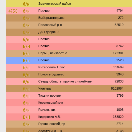
б/н
Змеиногорский район
4730
б/н
Прочие
4794
б/н
Выборгавтотранс
272
б/н
Павловский р-н
52519
б/н
ДАП Добрич 2
б/н
Прочие
Б/Н
Прочие
8742
Б/н
Пермь, неизвестно
172301
Б/н
Прочие
2528
б/н
Интерсолли Плюс
310-09
б/н
Приют в Бурцево
3940
б/н
Сверд. область: прочие служебные
72033
б/н
Чиатура
9102984
б/н
Тихвин прочие
3796
б/н
Кореновский р-н
б/н
Рыльск, шк
1006
Б/Н
Кирдяпкин А.В.
158820
б/н
Горшеченский, пр
2714
б/н
Золотухино, шк
3133