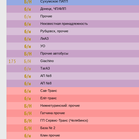
Б/Н
Сухумское ПАТП
б/н
Донецк, ЧП/ФЛП
б/н
Прочие
б/н
Неизвестная принадлежность
б/н
Рубцовск, прочие
б/н
ЛиАЗ
б/н
УО
Б/Н
Прочие автобусы
175
Б/Н
Giachino
б/н
ТагАЗ
б/н
АП №8
б/н
АП №8
б/н
Сав-Транс
б/н
Еліт-транс
Б/Н
Нижнетуринский: прочие
Б/Н
Гатчина прочие
Б/Н
ГП Сервис-Транс (Челябинск)
Б/Н
База № 2
б/н
Клин прочие