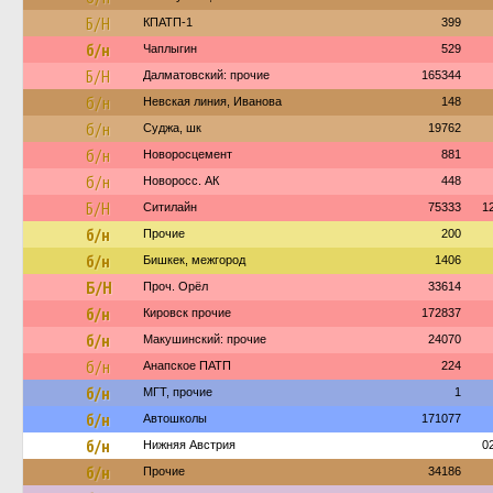
Б/Н
КПАТП-1
399
б/н
Чаплыгин
529
Б/Н
Далматовский: прочие
165344
б/н
Невская линия, Иванова
148
б/н
Суджа, шк
19762
б/н
Новоросцемент
881
б/н
Новоросс. АК
448
Б/Н
Ситилайн
75333
1
б/н
Прочие
200
б/н
Бишкек, межгород
1406
Б/Н
Проч. Орёл
33614
б/н
Кировск прочие
172837
б/н
Макушинский: прочие
24070
б/н
Анапское ПАТП
224
б/н
МГТ, прочие
1
б/н
Автошколы
171077
б/н
Нижняя Австрия
0
б/н
Прочие
34186