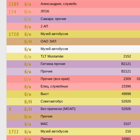
2289
б/н
Александрия, служебн
154
б/н
ЛГОК
б/н
Самара: прочие
б/н
2 АП
1720
б/н
Музей автобусов
Б/Н
ОАО ЗИЛ
б/н
Музей автобусов
б/н
TLT Mustamäe
2152
б/н
Гатчина прочие
B2121
б/н
Прочие
B2121
б/н
Прочие (все края)
2309
0
б/н
Елец, служебные
23396
б/н
Выст
49898
Б/Н
Советавтобус
52926
5
Б/Н
Без приписки (МОАП)
52926
Б/н
Прочие
б/н
МАС
3107
1722
б/н
Музей автобусов
216
б/н
Прочее
33981