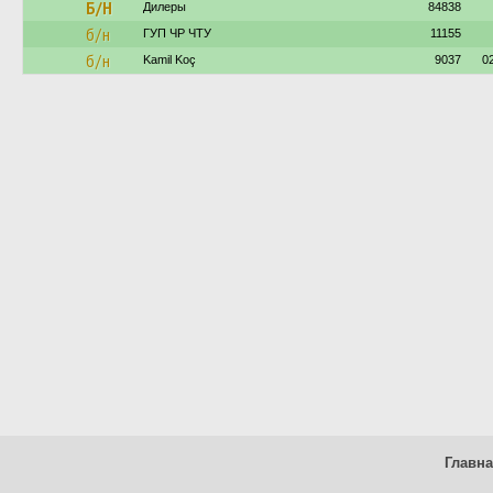
Б/Н
Дилеры
84838
б/н
ГУП ЧР ЧТУ
11155
б/н
Kamil Koç
9037
0
Главн