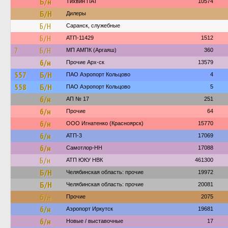
Б/н
Тихвин ПАТ
10574
Б/Н
Дилеры
Б/Н
Саранск, служебные
Б/Н
АТП-11429
1512
7
Б/Н
МП АМПК (Аргаяш)
360
б/н
Прочие Арх-ск
13579
557
Б/Н
ПАО Аэропорт Кольцово
4
558
Б/Н
ПАО Аэропорт Кольцово
5
б/н
АП № 17
251
б/н
Прочие
64
б/н
ООО Игнатенко (Красноярск)
15770
б/н
АТП-3
17069
б/н
Самотлор-НН
17088
Б/н
АТП ЮКУ НВК
461300
Б/Н
Челябинская область: прочие
19972
Б/Н
Челябинская область: прочие
20081
б/н
Прочие
2075
б/н
Аэропорт Иркутск
19681
б/н
Новые / выставочные
17