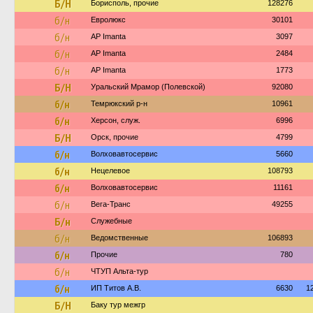
Б/Н
Борисполь, прочие
128276
б/н
Евролюкс
30101
б/н
AP Imanta
3097
б/н
AP Imanta
2484
б/н
AP Imanta
1773
Б/Н
Уральский Мрамор (Полевской)
92080
б/н
Темрюкский р-н
10961
б/н
Херсон, служ.
6996
Б/Н
Орск, прочие
4799
б/н
Волховавтосервис
5660
б/н
Нецелевое
108793
б/н
Волховавтосервис
11161
б/н
Вега-Транс
49255
Б/н
Служебные
б/н
Ведомственные
106893
б/н
Прочие
780
б/н
ЧТУП Альта-тур
б/н
ИП Титов А.В.
6630
1
Б/Н
Баку тур межгр