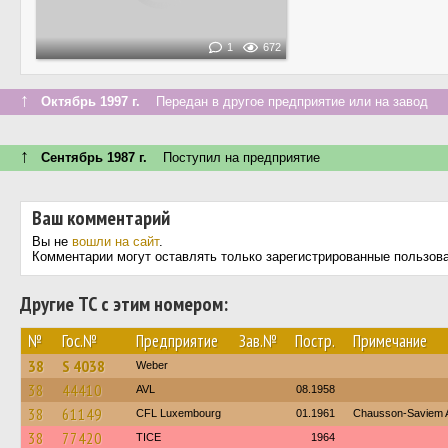
1
672
↑
Октябрь 1997 г.
Передан в другое предприятие или на завод
↑
Сентябрь 1987 г.
Поступил на предприятие
Ваш комментарий
Вы не
вошли на сайт
.
Комментарии могут оставлять только зарегистрированные пользов
Другие ТС с этим номером:
№
Гос.№
Предприятие
Зав.№
Постр.
Примечание
38
S 4038
Weber
38
44410
AVL
08.1958
38
61149
CFL Luxembourg
01.1961
Chausson-Saviem 
38
77420
TICE
1964