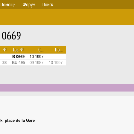
Помощь
Форум
Поиск
 0669
№
Гос.№
С...
По...
B 0669
10.1997
38
BU 495
09.1987
10.1997
ck
,
place de la Gare