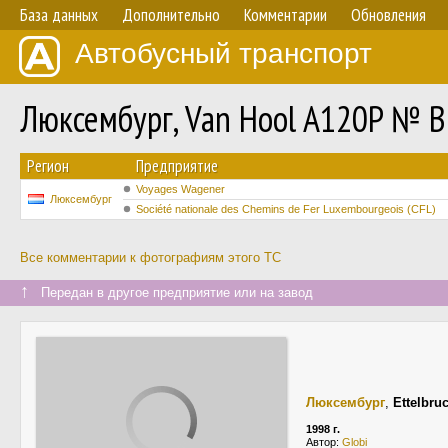
База данных
Дополнительно
Комментарии
Обновления
Автобусный транспорт
Люксембург, Van Hool A120P № B
Регион
Предприятие
Voyages Wagener
Люксембург
Société nationale des Chemins de Fer Luxembourgeois (CFL)
Все комментарии к фотографиям этого ТС
↑
Передан в другое предприятие или на завод
Люксембург
,
Ettelbru
1998 г.
Автор:
Globi