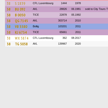
38
S 1839
CFL Luxembourg
1444
1978
38
BU 092
AVL
28826
06.1981
sold to City Tours T
38
B 0050
TICE
22878
05.1992
38
QG 7145
AVL
303714
2010
38
VB 3380
Bollig
103201
2011
38
KJ 6734
TICE
65661
2011
38
WX 5874
CFL Luxembourg
362
08.2017
38
TG 5058
AVL
139967
2020