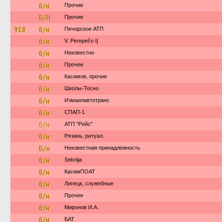
б/н
Прочие
Б/Н
Прочие
918
б/н
Печорское АТП
б/н
V. Perepečo IĮ
б/н
Неизвестно
б/н
Прочее
б/н
Касимов, прочие
б/н
Школы-Тосно
б/н
Измаилавтотранс
б/н
СПАП-1
б/н
АТП "Рейс"
б/н
Рязань, ритуал.
Б/н
Неизвестная принадлежность
б/н
Seknija
б/н
КасимПОАТ
б/н
Липецк, служебные
б/н
Прочее
б/н
Миронов И.А.
б/н
БАТ