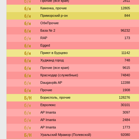
б/н
Прочие (все края)
2811
б/н
Каменка, прочие
12805
б/н
Приморский р-он
844
б/н
ОбнПрочие
б/н
База № 2
96232
б/н
RAP
173
б/н
Egged
б/н
Приют в Бурцево
11142
б/н
Худжанд город
748
б/н
Прочие (все края)
9615
б/н
Краснодар (служебные)
74840
б/н
Daugavpils AP
12288
б/н
Прочие
1908
Б/Н
Борисполь, прочие
128276
б/н
Евролюкс
30101
б/н
AP Imanta
3097
б/н
AP Imanta
2484
б/н
AP Imanta
1773
Б/Н
Уральский Мрамор (Полевской)
92080