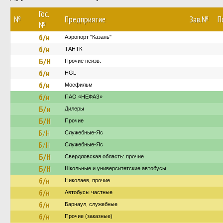
Гос.
№
Предприятие
Зав.№
П
№
б/н
Аэропорт "Казань"
б/н
ТАНТК
Б/Н
Прочие неизв.
б/н
HGL
б/н
Мосфильм
б/н
ПАО «НЕФАЗ»
Б/н
Дилеры
Б/Н
Прочие
Б/Н
Служебные-Яс
Б/Н
Служебные-Яс
Б/Н
Свердловская область: прочие
Б/Н
Школьные и университетские автобусы
б/н
Николаев, прочие
б/н
Автобусы частные
б/н
Барнаул, служебные
б/н
Прочие (заказные)