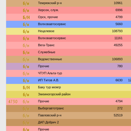
б/н
Темрюкский р-н
10961
б/н
Херсон, служ.
6996
Б/Н
Орск, прочие
4799
б/н
Волховавтосервис
5660
б/н
Нецелевое
108793
б/н
Волховавтосервис
11161
б/н
Вега-Транс
49255
Б/н
Служебные
б/н
Ведомственные
106893
б/н
Прочие
780
б/н
ЧТУП Альта-тур
б/н
ИП Титов А.В.
6630
1
Б/Н
Баку тур межгр
б/н
Змеиногорский район
4730
б/н
Прочие
4794
б/н
Выборгавтотранс
272
б/н
Павловский р-н
52519
б/н
ДАП Добрич 2
б/н
Прочие