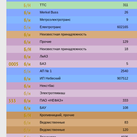
Б/Н
ТТС
311
б/н
Merkel Buss
26
б/н
Метроэлектротранс
9
б/н
Електротранс
602165
б/н
Неизвестная принадлежность
б/н
Прочие
129
Б/Н
Неизвестная принадлежность
18
б/н
ЛиАЗ
0005
б/н
БАЗ
5
б/н
АП № 1
2540
б/н
ИП Небеский
907512
б/н
Некстбас
б/н
Электротяжмаш
333
б/н
ПАО «НЕФАЗ»
333
б/н
БАУ
108
Б/Н
Кропивницкий, прочие
б/н
Ведомственные
83
б/н
Ведомственные
120