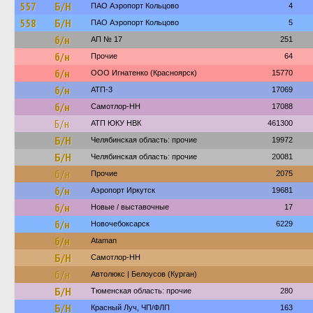
557
Б/Н
ПАО Аэропорт Кольцово
4
558
Б/Н
ПАО Аэропорт Кольцово
5
б/н
АП № 17
251
б/н
Прочие
64
б/н
ООО Игнатенко (Красноярск)
15770
б/н
АТП-3
17069
б/н
Самотлор-НН
17088
Б/н
АТП ЮКУ НВК
461300
Б/Н
Челябинская область: прочие
19972
Б/Н
Челябинская область: прочие
20081
б/н
Прочие
2075
б/н
Аэропорт Иркутск
19681
б/н
Новые / выставочные
17
б/н
Новочебоксарск
6229
б/н
Ataman
Б/Н
Самотлор-НН
б/н
Автолюкс | Белоусов (Курган)
Б/Н
Тюменская область: прочие
280
Б/Н
Красный Луч, ЧП/ФЛП
163