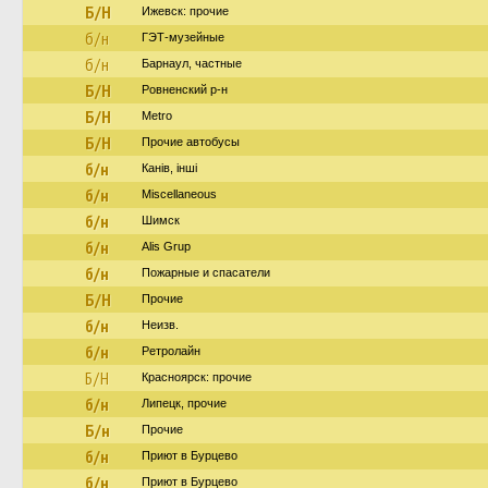
Б/Н
Ижевск: прочие
б/н
ГЭТ-музейные
б/н
Барнаул, частные
Б/Н
Ровненский р-н
Б/Н
Metro
Б/Н
Прочие автобусы
б/н
Канів, інші
б/н
Miscellaneous
б/н
Шимск
б/н
Alis Grup
б/н
Пожарные и спасатели
Б/Н
Прочие
б/н
Неизв.
б/н
Ретролайн
Б/Н
Красноярск: прочие
б/н
Липецк, прочие
Б/н
Прочие
б/н
Приют в Бурцево
б/н
Приют в Бурцево