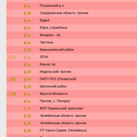
б/н
Петровский р-н
Б/Н
Свердловская область: прочие
б/н
Egged
б/н
Юрга, служебные
б/н
Бендеры - пр
б/н
Частные
Б/Н
Камышлинский район
153
б/н
ЛГОК
б/н
Каунас пр.
Б/Н
Ивдельский: прочие
590
Б/Н
ПАТП ПГО (Полевской)
Б/Н
Шигонский район
248
б/н
Мцхета-Мтианети
б/н
Прочие, с. Питерка
Б/Н
МУП Норильский транспорт
Б/Н
Челябинская область: прочие
Б/Н
Челябинская область: прочие
Б/Н
ГП Такси-Сервис (Челябинск)