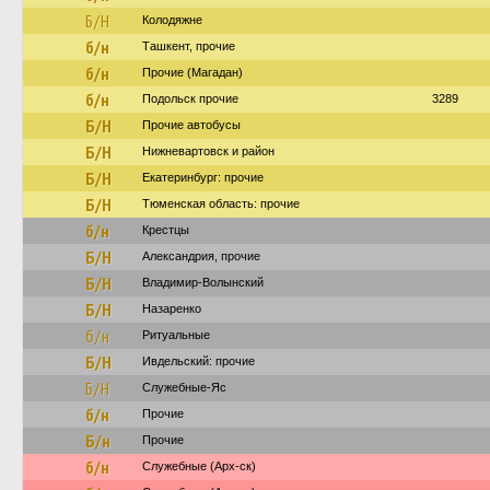
Б/Н
Колодяжне
б/н
Ташкент, прочие
б/н
Прочие (Магадан)
б/н
Подольск прочие
3289
Б/Н
Прочие автобусы
Б/Н
Нижневартовск и район
Б/Н
Екатеринбург: прочие
Б/Н
Тюменская область: прочие
б/н
Крестцы
Б/Н
Александрия, прочие
Б/Н
Владимир-Волынский
Б/Н
Назаренко
б/н
Ритуальные
Б/Н
Ивдельский: прочие
Б/Н
Служебные-Яс
б/н
Прочие
Б/н
Прочие
б/н
Служебные (Арх-ск)