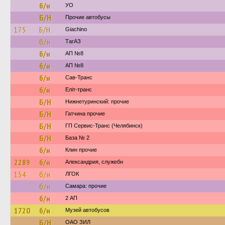
б/н
УО
Б/Н
Прочие автобусы
175
Б/Н
Giachino
б/н
ТагАЗ
б/н
АП №8
б/н
АП №8
б/н
Сав-Транс
б/н
Еліт-транс
Б/Н
Нижнетуринский: прочие
Б/Н
Гатчина прочие
Б/Н
ГП Сервис-Транс (Челябинск)
Б/Н
База № 2
б/н
Клин прочие
2289
б/н
Александрия, служебн
154
б/н
ЛГОК
б/н
Самара: прочие
б/н
2 АП
1720
б/н
Музей автобусов
Б/Н
ОАО ЗИЛ