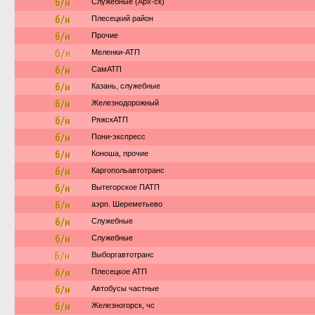
б/н
Служебные (Арх-ск)
б/н
Плесецкий район
б/н
Прочие
б/н
Меленки-АТП
б/н
СамАТП
б/н
Казань, служебные
б/н
Железнодорожный
б/н
РяжскАТП
б/н
Пони-экспресс
б/н
Коноша, прочие
б/н
Каргопольавтотранс
б/н
Вытегорское ПАТП
б/н
аэрп. Шереметьево
б/н
Служебные
б/н
Служебные
Б/н
Выборгавтотранс
б/н
Плесецкое АТП
б/н
Автобусы частные
б/н
Железногорск, чс