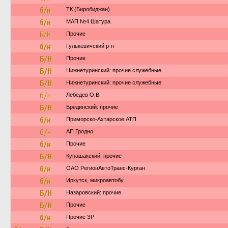
б/н
ТК (Биробиджан)
б/н
МАП №4 Шатура
Б/Н
Прочие
б/н
Гулькевичский р-н
Б/Н
Прочие
Б/Н
Нижнетуринский: прочие служебные
Б/Н
Нижнетуринский: прочие служебные
б/н
Лебедев О.В.
Б/Н
Брединский: прочие
б/н
Приморско-Ахтарское АТП
б/н
АП Гродно
б/н
Прочие
Б/Н
Кунашакский: прочие
б/н
ОАО РегионАвтоТранс-Курган
б/н
Иркутск, микроавтобу
Б/Н
Назаровский: прочие
Б/Н
Прочие
б/н
Прочие ЗР