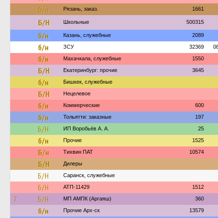
б/н
Рязань, заказ.
1661
Б/Н
Школьные
500315
б/н
Казань, служебные
2089
б/н
ЗСУ
32369
0
б/н
Махачкала, служебные
1550
Б/Н
Екатеринбург: прочие
3645
б/н
Бишкек, служебные
Б/Н
Нецелевое
б/н
Коммерческие
600
б/н
Тольятти: заказные
197
Б/Н
ИП Воробьёв А. А.
25
б/н
Прочие
1525
Б/н
Тихвин ПАТ
10574
Б/Н
Дилеры
Б/Н
Саранск, служебные
Б/Н
АТП-11429
1512
7
Б/Н
МП АМПК (Аргаяш)
360
б/н
Прочие Арх-ск
13579