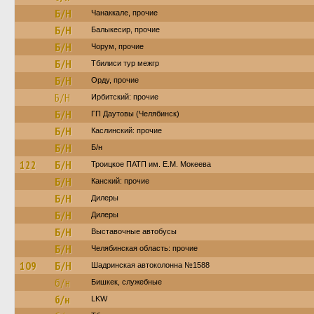
Б/Н
Чанаккале, прочие
Б/Н
Балыкесир, прочие
Б/Н
Чорум, прочие
Б/Н
Тбилиси тур межгр
Б/Н
Орду, прочие
Б/Н
Ирбитский: прочие
Б/Н
ГП Даутовы (Челябинск)
Б/Н
Каслинский: прочие
Б/Н
Б/н
122
Б/Н
Троицкое ПАТП им. Е.М. Мокеева
Б/Н
Канский: прочие
Б/Н
Дилеры
Б/Н
Дилеры
Б/Н
Выставочные автобусы
Б/Н
Челябинская область: прочие
109
Б/Н
Шадринская автоколонна №1588
б/н
Бишкек, служебные
б/н
LKW