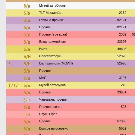
б/н
Музей автобусов
б/н
TLT Mustamäe
2152
б/н
Гатчина прочие
B2121
б/н
Прочие
B2121
б/н
Прочие (все края)
2309
0
б/н
Елец, служебные
23396
б/н
Выст
49898
Б/Н
Советавтобус
52926
5
Б/Н
Без приписки (МОАП)
52926
Б/н
Прочие
б/н
МАС
3107
1722
б/н
Музей автобусов
216
б/н
Прочее
33981
Б/н
Чаплыгин, прочие
б/н
Прочие неизв.
527
Б/Н
Служ. Орёл
б/н
Прочие
67396
б/н
Волховавтосервис
5052