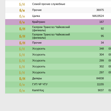
Б/Н
Семей прочие служебные
б/н
Прочие
36975
б/н
Цалка
MA19524
б/н
Крайтранс
167
Газпром Трансгаз Чайковский
Б/Н
92
(филиалы)
Газпром Трансгаз Чайковский
Б/Н
95
(филиалы)
Б/Н
Прочие
34
Б/Н
Уссурсеть
348
0
Б/Н
Уссурсеть
304
0
Б/Н
Уссурсеть
299
0
Б/Н
Уссурсеть
302
0
Б/Н
Уссурсеть
297
0
Б/Н
Дилеры
84838
б/н
ГУП ЧР ЧТУ
11155
б/н
Kamil Koç
9037
0