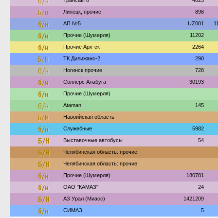
б/н
Трансавто
4025
Б/н
Липецк, прочие
898
б/н
АП №5
UZ001
1
б/н
Прочие (Шумерля)
11202
б/н
Прочие Арх-ск
2264
Б/Н
ТК Дилижанс-2
290
б/н
Ногинск прочие
728
б/н
Соллерс Алабуга
30193
б/н
Прочие (Шумерля)
б/н
Ataman
145
Б/Н
Навоийская область
б/н
Служебные
5982
Б/Н
Выставочные автобусы
54
Б/Н
Челябинская область: прочие
Б/Н
Челябинская область: прочие
б/н
Прочие (Шумерля)
180781
б/н
ОАО "КАМАЗ"
24
Б/Н
АЗ Урал (Миасс)
1421209
б/н
СИМАЗ
5