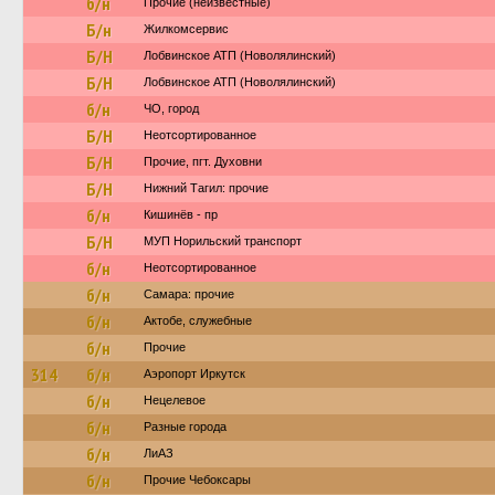
б/н
Прочие (неизвестные)
Б/н
Жилкомсервис
Б/Н
Лобвинское АТП (Новолялинский)
Б/Н
Лобвинское АТП (Новолялинский)
б/н
ЧО, город
Б/Н
Неотсортированное
Б/Н
Прочие, пгт. Духовни
Б/Н
Нижний Тагил: прочие
б/н
Кишинёв - пр
Б/Н
МУП Норильский транспорт
б/н
Неотсортированное
б/н
Самара: прочие
б/н
Актобе, служебные
б/н
Прочие
314
б/н
Аэропорт Иркутск
б/н
Нецелевое
б/н
Разные города
б/н
ЛиАЗ
б/н
Прочие Чебоксары