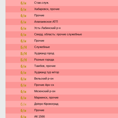
б/н
Став.служ.
б/н
Хабаровск, прочие
б/н
Прочие
б/н
Алапаевское АТП
б/н
Усть-Лабинский р-н
б/н
Сверд. область: прочие служебные
б/н
Прочие
Б/Н
Служебные
Б/Н
Худжанд город
Б/Н
Разные города
б/н
Тамбов, прочие
б/н
Худжанд тур м/гор
б/н
Вельский р-он
б/н
Прочие Арх-ск
б/н
Мезенский р-он
б/н
Мариинск, прочие
б/н
Дніпро-Кіровоград
б/н
Прочие
б/н
АК 1566