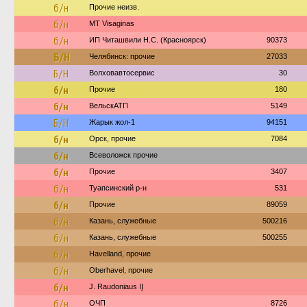
б/н
Прочие неизв.
б/н
MT Visaginas
б/н
ИП Читашвили Н.С. (Красноярск)
90373
Б/Н
Челябинск: прочие
27033
Б/Н
Волховавтосервис
30
б/н
Прочие
180
б/н
ВельскАТП
5149
Б/Н
Жарык жол-1
94151
б/н
Орск, прочие
7084
б/н
Всеволожск прочие
б/н
Прочие
3407
б/н
Туапсинский р-н
531
б/н
Прочие
89059
б/н
Казань, служебные
500216
б/н
Казань, служебные
500255
б/н
Havelland, прочие
б/н
Oberhavel, прочие
б/н
J. Raudoniaus IĮ
б/н
ОЧП
8726