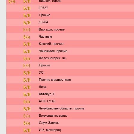
б/н
Б/Н
Бишкек, город
Б/Н
10727
Б/Н
Прочие
Б/Н
10764
Б/Н
Варгаши: прочие
б/н
Частные
Б/Н
Кезский: прочие
Б/Н
Чанаккале, прочие
б/н
Железногорск, чс
Б/Н
Прочие
Б/Н
УО
Б/Н
Прочие маршрутные
Б/Н
Лига
Б/Н
Автобус-1
б/н
АТП-17149
Б/Н
Челябинская область: прочие
б/н
Волховавтосервис
б/н
Служ-Заокск
Б/Н
И-К, межгород