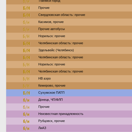
б/н
Тбилиси город
Б/Н
Прочие
Б/Н
Свердловская область: прочие
б/н
Касимов, прочие
б/н
Прочие автобусы
Б/Н
Норильск: прочие
Б/Н
Челябинская область: прочие
Б/Н
Эдельвейс (Челябинск)
Б/Н
Челябинская область: прочие
Б/Н
Норильск: прочие
Б/Н
Челябинская область: прочие
Б/Н
НВ аэро
Б/Н
Кемерово, прочие
Б/Н
Сухумское ПАТП
б/н
Донецк, ЧП/ФЛП
б/н
Прочие
б/н
Неизвестная принадлежность
б/н
Рубцовск, прочие
б/н
ЛиАЗ