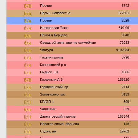
Б/Н
Прочие
8742
Б/н
Пермь, неизвестно
172301
Б/н
Прочие
2528
б/н
Интерсолли Плюс
310-09
б/н
Приют в Бурцево
3940
б/н
Сверд. область: прочие служебные
72033
б/н
Чиатура
9102984
б/н
Тихвин прочие
3796
б/н
Кореновский р-н
б/н
Рыльск, шк
1006
Б/Н
Кирдяпкин А.В.
158820
б/н
Горшеченский, пр
2714
б/н
Золотухино, шк
3133
Б/Н
КПАТП-1
399
б/н
Чаплыгин
529
Б/Н
Далматовский: прочие
165344
б/н
Невская линия, Иванова
148
б/н
Суджа, шк
19762