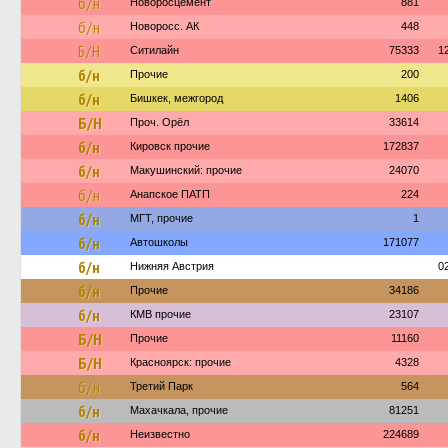
б/н
Новоросцемент
881
б/н
Новоросс. АК
448
Б/Н
Ситилайн
75333
1
б/н
Прочие
200
б/н
Бишкек, межгород
1406
Б/Н
Проч. Орёл
33614
б/н
Кировск прочие
172837
б/н
Макушинский: прочие
24070
б/н
Анапское ПАТП
224
б/н
МГТ, прочие
1
б/н
Автошколы
171077
б/н
Нижняя Австрия
0
б/н
Прочие
34186
б/н
КМВ прочие
23107
Б/Н
Прочие
11160
Б/Н
Красноярск: прочие
4328
б/н
Третий Парк
564
б/н
Махачкала, прочие
81251
б/н
Неизвестно
224689