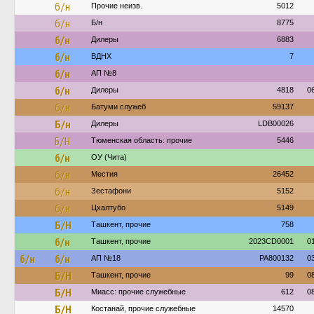
б/н
Прочие неизв.
5012
б/н
Б/н
8775
б/н
Дилеры
6883
б/н
ВДНХ
7
б/н
АП №8
б/н
Дилеры
4818
0
б/н
Батуми служеб
59137
Б/н
Дилеры
LDB00026
Б/Н
Тюменская область: прочие
5446
б/н
ОУ (Чита)
б/н
Местия
26452
б/н
Зестафони
5152
б/н
Цхалтубо
5149
Б/Н
Ташкент, прочие
758
б/н
Ташкент, прочие
2023CD0001
0
б/н
б/н
АП №18
PA800132
0
Б/Н
Ташкент, прочие
99
0
Б/Н
Миасс: прочие служебные
612
0
Б/Н
Костанай, прочие служебные
14570