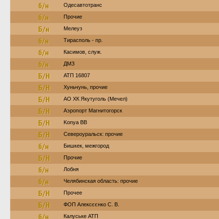
б/н
Одесавтотранс
б/н
Прочие
Б/н
Мелеуз
б/н
Тирасполь - пр.
б/н
Касимов, служ.
б/н
ДМЗ
Б/Н
АТП 16807
Б/Н
Хуньчунь, прочие
Б/Н
АО ХК Якутуголь (Мечел)
Б/Н
Аэропорт Магнитогорск
Б/Н
Konya BB
Б/Н
Североуральск: прочие
б/н
Бишкек, межгород
Б/Н
Прочие
б/н
Лобня
б/н
Челябинская область: прочие
Б/Н
Прочее
Б/Н
ФОП Алексєєнко С. В.
б/н
Калуське АТП