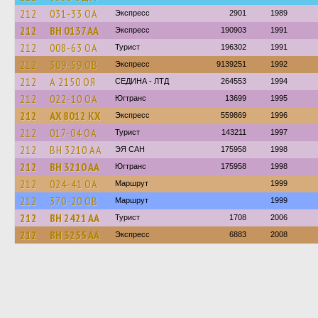
212
031-33 ОА
Экспресс
2901
1989
212
BH 0137 AA
Экспресс
190903
1991
212
008-63 ОА
Турист
196302
1991
212
309-59 ОВ
Экспресс
9139251
1992
212
А 2150 ОЯ
СЕДИНА - ЛТД
264553
1994
212
022-10 ОА
Югтранс
13699
1995
212
AX 8012 KX
Экспресс
559869
1996
212
017-04 ОА
Турист
143211
1997
212
BH 3210 AA
ЭЯ САН
175958
1998
212
BH 3210 AA
Югтранс
175958
1998
212
024-41 ОА
Маршрут
1999
212
370-20 ОВ
Маршрут
1999
212
BH 2421 AA
Турист
1708
2006
212
BH 3255 AA
Экспресс
6883
2008