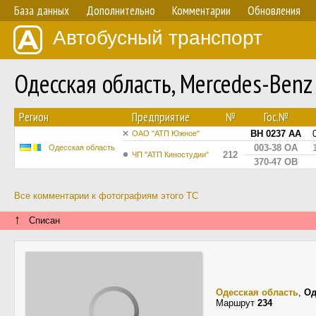
База данных
Дополнительно
Комментарии
Обновления
Автобусный транспорт
Одесская область, Mercedes-Ben
Регион
Предприятие
№
Гос.№
BH 0237 AA
ОАО "АТП Южное"
003-38 ОА
Одесская область
212
ЧП "АТП Киностудии"
370-47 ОВ
Все комментарии к фотографиям этого ТС
↑
Списан
Одесская область
,
Од
Маршрут
234