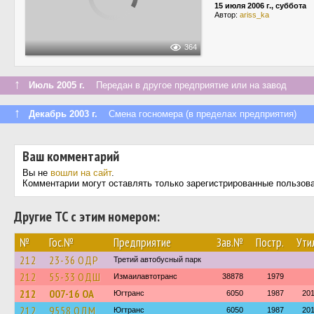
15 июля 2006 г., суббота
Автор:
ariss_ka
364
↑
Июль 2005 г.
Передан в другое предприятие или на завод
↑
Декабрь 2003 г.
Смена госномера (в пределах предприятия)
Ваш комментарий
Вы не
вошли на сайт
.
Комментарии могут оставлять только зарегистрированные пользов
Другие ТС с этим номером:
№
Гос.№
Предприятие
Зав.№
Постр.
Ути
212
23-36 ОДР
Третий автобусный парк
212
55-33 ОДШ
Измаилавтотранс
38878
1979
212
007-16 ОА
Югтранс
6050
1987
20
212
9558 ОДМ
Югтранс
6050
1987
20