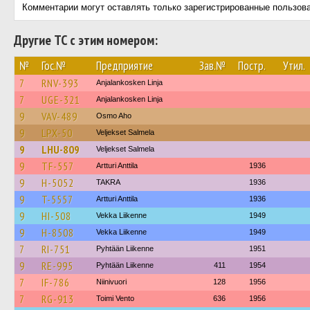
Комментарии могут оставлять только зарегистрированные пользов
Другие ТС с этим номером:
№
Гос.№
Предприятие
Зав.№
Постр.
Утил.
7
RNV-393
Anjalankosken Linja
7
UGE-321
Anjalankosken Linja
9
VAV-489
Osmo Aho
9
LPX-50
Veljekset Salmela
9
LHU-809
Veljekset Salmela
9
TF-557
Artturi Anttila
1936
9
H-5052
TAKRA
1936
9
T-5557
Artturi Anttila
1936
9
HI-508
Vekka Liikenne
1949
9
H-8508
Vekka Liikenne
1949
7
RI-751
Pyhtään Liikenne
1951
9
RE-995
Pyhtään Liikenne
411
1954
7
IF-786
Niinivuori
128
1956
7
RG-913
Toimi Vento
636
1956