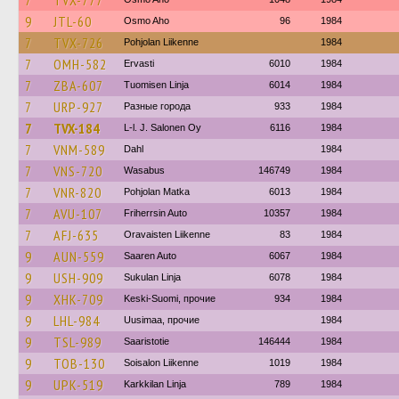
7
TVX-777
9
JTL-60
Osmo Aho
96
1984
7
TVX-726
Pohjolan Liikenne
1984
7
OMH-582
Ervasti
6010
1984
7
ZBA-607
Tuomisen Linja
6014
1984
7
URP-927
Разные города
933
1984
7
TVX-184
L-l. J. Salonen Oy
6116
1984
7
VNM-589
Dahl
1984
7
VNS-720
Wasabus
146749
1984
7
VNR-820
Pohjolan Matka
6013
1984
7
AVU-107
Friherrsin Auto
10357
1984
7
AFJ-635
Oravaisten Liikenne
83
1984
9
AUN-559
Saaren Auto
6067
1984
9
USH-909
Sukulan Linja
6078
1984
9
XHK-709
Keski-Suomi, прочие
934
1984
9
LHL-984
Uusimaa, прочие
1984
9
TSL-989
Saaristotie
146444
1984
9
TOB-130
Soisalon Liikenne
1019
1984
9
UPK-519
Karkkilan Linja
789
1984