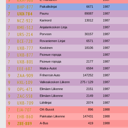
9
KKH-988
7
BHP-877
Paikallislinjat
6671
1987
7
UXX-784
Paunu
89087
1987
7
NCZ-922
Karinord
13012
1987
7
RME-512
Anjalankosken Linja
1987
7
URS-214
Porvoon
30157
1987
7
BCE-728
Rovaniemen Linjat
6571
1987
7
UXB-777
Koskinen
18106
1987
7
UXB-877
Разные города
1987
7
UXB-801
Разные города
2177
1987
7
EEE-687
Matka-Autot
6584
1987
9
ZAA-909
Friherrsin Auto
147252
1987
9
HXL-109
Valkeakosken Liikenn
275 / 129
1987
9
OPL-471
Elimäen Liikenne
2151
1987
9
ZAC-558
Elimäen Liikenne
2149
1987
9
UXB-709
Lähilinjat
2074
1987
7
EJA-707
OK-Bussit
896
1988
7
EHB-860
Pakkalan Liikenne
147431
1988
9
ZBE-889
A-Bus
419
1988