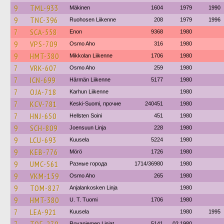
9
TML-933
Mäkinen
1604
1979
1990
9
TNC-396
Ruohosen Liikenne
208
1979
1996
7
SCA-558
Enon
9368
1980
9
VPS-709
Osmo Aho
316
1980
9
HMT-380
Mikkolan Liikenne
1706
1980
7
VRK-607
Osmo Aho
259
1980
7
ICN-699
Härmän Liikenne
5177
1980
7
OJA-718
Karhun Liikenne
1980
7
KCV-781
Keski-Suomi, прочие
240451
1980
7
HNJ-650
Hellsten Soini
451
1980
9
SCH-809
Joensuun Linja
228
1980
9
LCU-693
Kuusela
5224
1980
9
KEB-776
Mörö
1726
1980
9
UMC-561
Разные города
1714/36980
1980
9
VKM-159
Osmo Aho
265
1980
9
TOM-827
Anjalankosken Linja
1980
9
HMT-380
U. T. Tuomi
1706
1980
7
LEA-921
Kuusela
1980
1995
Rovaniemen Linjat
5141
02.1980