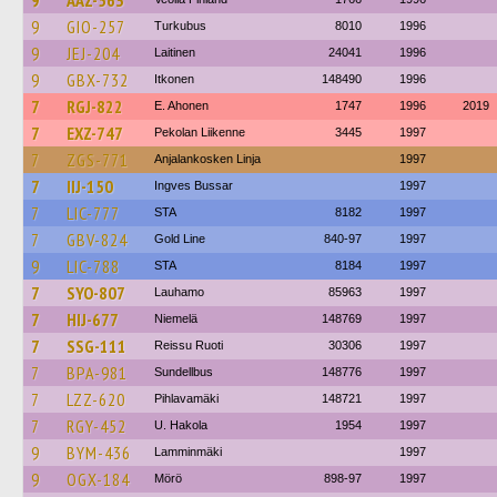
9
AAZ-563
9
GIO-257
Turkubus
8010
1996
9
JEJ-204
Laitinen
24041
1996
9
GBX-732
Itkonen
148490
1996
7
RGJ-822
E. Ahonen
1747
1996
2019
7
EXZ-747
Pekolan Liikenne
3445
1997
7
ZGS-771
Anjalankosken Linja
1997
7
IIJ-150
Ingves Bussar
1997
7
LIC-777
STA
8182
1997
7
GBV-824
Gold Line
840-97
1997
9
LIC-788
STA
8184
1997
7
SYO-807
Lauhamo
85963
1997
7
HIJ-677
Niemelä
148769
1997
7
SSG-111
Reissu Ruoti
30306
1997
7
BPA-981
Sundellbus
148776
1997
7
LZZ-620
Pihlavamäki
148721
1997
7
RGY-452
U. Hakola
1954
1997
9
BYM-436
Lamminmäki
1997
9
OGX-184
Mörö
898-97
1997