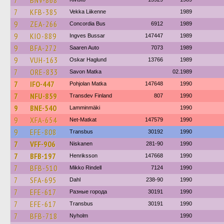
7
BNV-868
7
KFB-385
Vekka Liikenne
1989
9
ZEA-266
Concordia Bus
6912
1989
9
KIO-889
Ingves Bussar
147447
1989
9
BFA-272
Saaren Auto
7073
1989
9
VUH-163
Oskar Haglund
13766
1989
7
ORE-833
Savon Matka
02.1989
7
IFO-447
Pohjolan Matka
147648
1990
7
NFU-859
Transdev Finland
807
1990
9
BNE-540
Lamminmäki
1990
9
XFA-654
Net-Matkat
147579
1990
9
EFE-808
Transbus
30192
1990
7
VFF-906
Niskanen
281-90
1990
7
BFB-197
Henriksson
147668
1990
7
BFB-510
Mikko Rindell
7124
1990
7
SFA-695
Dahl
238-90
1990
7
EFE-617
Разные города
30191
1990
7
EFE-617
Transbus
30191
1990
7
BFB-718
Nyholm
1990