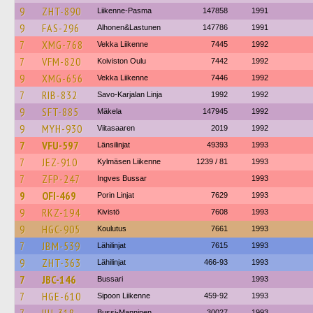
9
ZHT-890
Liikenne-Pasma
147858
1991
9
FAS-296
Alhonen&Lastunen
147786
1991
7
XMG-768
Vekka Liikenne
7445
1992
7
VFM-820
Koiviston Oulu
7442
1992
9
XMG-656
Vekka Liikenne
7446
1992
7
RIB-832
Savo-Karjalan Linja
1992
1992
9
SFT-885
Mäkela
147945
1992
9
MYH-930
Viitasaaren
2019
1992
7
VFU-597
Länsilinjat
49393
1993
7
JEZ-910
Kylmäsen Liikenne
1239 / 81
1993
7
ZFP-247
Ingves Bussar
1993
9
OFI-469
Porin Linjat
7629
1993
9
RKZ-194
Kivistö
7608
1993
9
HGC-905
Koulutus
7661
1993
7
JBM-539
Lähilinjat
7615
1993
9
ZHT-363
Lähilinjat
466-93
1993
7
JBC-146
Bussari
1993
7
HGE-610
Sipoon Liikenne
459-92
1993
Bussi-Manninen
30027
1993