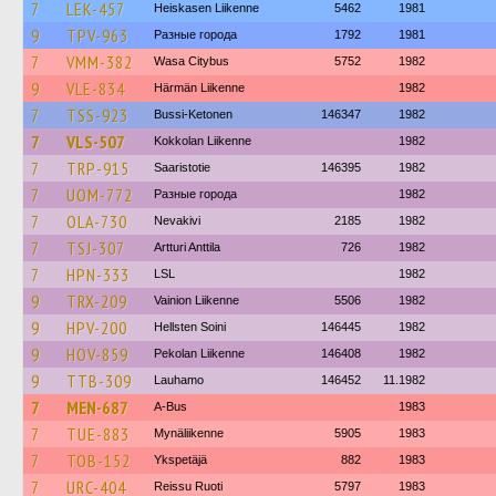
7
LEK-457
Heiskasen Liikenne
5462
1981
9
TPV-963
Разные города
1792
1981
7
VMM-382
Wasa Citybus
5752
1982
9
VLE-834
Härmän Liikenne
1982
7
TSS-923
Bussi-Ketonen
146347
1982
7
VLS-507
Kokkolan Liikenne
1982
7
TRP-915
Saaristotie
146395
1982
7
UOM-772
Разные города
1982
7
OLA-730
Nevakivi
2185
1982
7
TSJ-307
Artturi Anttila
726
1982
7
HPN-333
LSL
1982
9
TRX-209
Vainion Liikenne
5506
1982
9
HPV-200
Hellsten Soini
146445
1982
9
HOV-859
Pekolan Liikenne
146408
1982
9
TTB-309
Lauhamo
146452
11.1982
7
MEN-687
A-Bus
1983
7
TUE-883
Mynäliikenne
5905
1983
7
TOB-152
Ykspetäjä
882
1983
7
URC-404
Reissu Ruoti
5797
1983