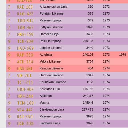
9
RAL-910
7
RAE-108
Anjalankosken Linja
310
1973
7
RAO-427
Pyhtään Liikenne
378
1973
7
TBO-917
Разные города
349
1973
7
TBN-467
Lyttylän Liikenne
1078
1973
7
HBB-559
Hämeen Linja
3483
1973
9
TCN-909
Разные города
240103
1973
9
HAO-669
Lehdon Liikenne
3440
1973
9
RAP-350
Autolinjat
240105
1973
1979
7
ACU-284
Vekka Liikenne
3764
1974
9
UBR-361
Kainuun Liikenne
464
1974
7
VJE-701
Härmän Liikenne
1347
1974
7
TCT-713
Kauhavan Liikenne
1168
1974
7
OBH-907
Koiviston Oulu
145166
1974
7
HBV-244
Aaltonen
240117
1974
9
TCM-109
Vesma
145046
1974
9
VBA-447
Järviseudun Linja
277 / 73
1974
9
RAT-350
Разные города
3693
1974
9
UCH-300
Lindholm Lines
3826
1974