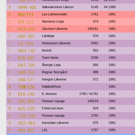
7
TOE-279
9
HMM-400
Valkeakosken Liikenn
5145
04.1980
7
RHJ-725
Leo Lähteenmäki
1761
1981
7
IEH-122
Niemisen Linjat
574
1981
7
MCN-995
Järvisen Liikenne
146151
1981
7
UNP-907
Lähilinjat
570
1981
7
LJE-294
Heiskasen Liikenne
5462
1981
7
HNU-740
Kivistö
552
1981
7
RHN-895
Toimi Vento
5330
1981
7
UNT-700
Åbergin Linja
566
1981
7
UMS-947
Ragnar Norrgård
488
1981
7
UNK-577
Hangon Liikenne
572
1981
9
TOB-126
Haldin&Rose
1981
9
KEK-298
E. Ahonen
1765 / 41781
1981
9
UNC-900
Разные города
146219
1981
9
AOL-109
Friherrsin Auto
529
1981
9
TXH-349
Разные города
1792
1981
9
XEO-960
Karstulan Liikenne
575
1981
9
HNS-805
LSL
1797
1981