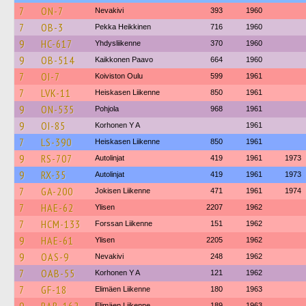
7
ON-7
Nevakivi
393
1960
7
OB-3
Pekka Heikkinen
716
1960
9
HC-617
Yhdysliikenne
370
1960
9
OB-514
Kaikkonen Paavo
664
1960
7
OI-7
Koiviston Oulu
599
1961
7
LVK-11
Heiskasen Liikenne
850
1961
9
ON-535
Pohjola
968
1961
9
OI-85
Korhonen Y A
1961
7
LS-390
Heiskasen Liikenne
850
1961
9
RS-707
Autolinjat
419
1961
1973
9
RX-35
Autolinjat
419
1961
1973
7
GA-200
Jokisen Liikenne
471
1961
1974
7
HAE-62
Ylisen
2207
1962
7
HCM-133
Forssan Liikenne
151
1962
9
HAE-61
Ylisen
2205
1962
9
OAS-9
Nevakivi
248
1962
7
OAB-55
Korhonen Y A
121
1962
7
GF-18
Elimäen Liikenne
180
1963
Elimäen Liikenne
189
1963