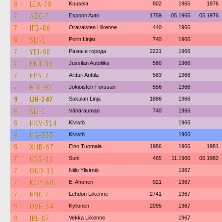
9
LEA-78
Kuusela
802
1965
1976
7
AZC-7
Espoon Auto
1759
05.1965
05.1976
7
IFB-86
Oravaisten Liikenne
440
1966
9
SLI-1
Porin Linjat
740
1966
7
YEI-98
Разные города
2221
1966
7
ENT-36
Jussilan Autoliike
580
1966
7
EPS-7
Artturi Anttila
583
1966
7
HIX-90
Jokioisten-Forssan
556
1966
9
UH-247
Sukulan Linja
1886
1966
9
SLI-1
Vähärauman
740
1966
9
HKV-514
Kivistö
1966
9
HG-333
Kivistö
1966
9
XHB-67
Eino Tuomala
1986
1966
1981
7
GBS-11
Suni
465
11.1966
06.1982
7
OUD-11
Niilo Ylisirniö
1967
7
KCP-60
E. Ahonen
921
1967
7
HNC-7
Lehdon Liikenne
2741
1967
9
OVE-34
Kyllonen
2095
1967
9
IRL-87
Vekka Liikenne
1967