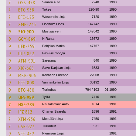
7
OSS-478
Saaren Auto
7240
1990
7
BFC-938
Tokee
220-90
1990
7
EFE-123
Westendin Linja
7120
1990
7
XMH-243
Lindholm Lines
147742
1990
9
SJO-900
Mustajärven
147642
1990
9
GCM-869
H.Ranta
16672
1990
9
UFK-759
Pohjolan Matka
147757
1990
9
UJP-862
Разные города
1990
9
AFM-991
Saresma
840
1990
9
XIG-666
Savo-Karjalan Linja
1533
1990
9
MKB-906
Kovasen Liikenne
22008
1990
9
EFE-808
Vanhankylän Linja
30192
1990
9
BFC-450
Turkubus
794 / 103
01.1990
9
OFV-989
Tyllilä
7416
1991
7
HXF-783
Rautalammin Auto
1014
1991
7
IFZ-812
Charter Saarela
1896
1991
7
XFM-956
Metsälän Linja
7450
1991
7
CAR-927
Turkubus
931
1991
9
VFE-452
Niemisen Linjat
1991