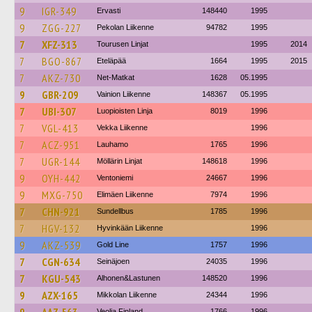
9
IGR-349
Ervasti
148440
1995
9
ZGG-227
Pekolan Liikenne
94782
1995
7
XFZ-313
Tourusen Linjat
1995
2014
7
BGO-867
Eteläpää
1664
1995
2015
7
AKZ-730
Net-Matkat
1628
05.1995
9
GBR-209
Vainion Liikenne
148367
05.1995
7
UBI-307
Luopioisten Linja
8019
1996
7
VGL-413
Vekka Liikenne
1996
7
ACZ-951
Lauhamo
1765
1996
7
UGR-144
Möllärin Linjat
148618
1996
9
OYH-442
Ventoniemi
24667
1996
9
MXG-750
Elimäen Liikenne
7974
1996
7
CHN-921
Sundellbus
1785
1996
7
HGV-132
Hyvinkään Liikenne
1996
9
AKZ-539
Gold Line
1757
1996
7
CGN-634
Seinäjoen
24035
1996
7
KGU-543
Alhonen&Lastunen
148520
1996
9
AZX-165
Mikkolan Liikenne
24344
1996
Veolia Finland
1766
1996