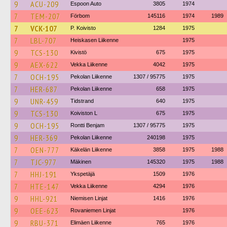
9
ACU-209
Espoon Auto
3805
1974
7
TEM-207
Förbom
145116
1974
1989
7
VCK-107
P. Koivisto
1284
1975
7
LBL-707
Heiskasen Liikenne
1975
9
TCS-130
Kivistö
675
1975
9
AEX-622
Vekka Liikenne
4042
1975
7
OCH-195
Pekolan Liikenne
1307 / 95775
1975
7
HER-687
Pekolan Liikenne
658
1975
9
UNR-459
Tidstrand
640
1975
9
TCS-130
Koiviston L
675
1975
9
OCH-195
Rontti Benjam
1307 / 95775
1975
9
HER-369
Pekolan Liikenne
240198
1975
7
OEN-777
Käkelän Liikenne
3858
1975
1988
7
TJC-977
Mäkinen
145320
1975
1988
7
HHJ-191
Ykspetäjä
1509
1976
7
HTE-147
Vekka Liikenne
4294
1976
9
HHL-921
Niemisen Linjat
1416
1976
9
OEE-623
Rovaniemen Linjat
1976
9
RBU-371
Elimäen Liikenne
765
1976