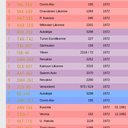
9
VNL-589
Osmo Aho
195
1972
9
VAK-609
Oravaisten Liikenne
1284
1972
9
HNT-183
P. Koivisto
945
1972
9
HAB-210
Mikkolan Liikenne
2201
1972
7
REH-202
Autolinjat
3298
1972
7
TAK-742
Turun Euroliikenne
227
1972
7
TAJ-507
Särkisalon
158
1972
7
ISB-46
Ylisen
2218 / 72
1972
7
OAH-260
Nevakivi
2252
1972
7
OLK-807
Kainuun Liikenne
3315
1972
9
AAT-462
Saaren Auto
3370
1972
9
OAH-261
Nevakivi
2280
1972
9
ZLD-90
Ventoniemi
973 / 619
1972
7
RS-545
Autolinjat
3298
1972
9
VMH-319
Osmo Aho
195
1972
7
ANV-766
Kuusela
1972
01.1981
7
TDO-7
Vesma
162
1972
12.1982
7
VAT-770
U. Hakola
1128
1973
Toimi Vento
1086
1973