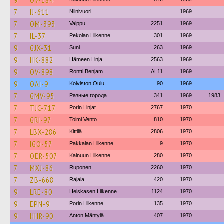
9
OV-184
7
IJ-611
Niinivuori
1969
7
OM-393
Valppu
2251
1969
7
IL-37
Pekolan Liikenne
301
1969
9
GJX-31
Suni
263
1969
9
HK-882
Hämeen Linja
2563
1969
9
OV-898
Rontti Benjam
AL11
1969
9
OAI-9
Koiviston Oulu
90
1969
7
GMV-95
Разные города
341
1969
1983
7
TJC-717
Porin Linjat
2767
1970
7
GRI-97
Toimi Vento
810
1970
7
LBX-286
Kittilä
2806
1970
7
IGO-57
Pakkalan Liikenne
9
1970
7
OER-507
Kainuun Liikenne
280
1970
7
MXJ-86
Ruponen
2260
1970
7
ZB-668
Rajala
420
1970
9
LRE-80
Heiskasen Liikenne
1124
1970
9
EPN-9
Porin Liikenne
135
1970
9
HHR-90
Anton Mäntylä
407
1970