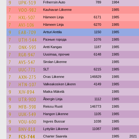
9
UPK-519
Friherrsin Auto
789
1984
7
VOO-982
Kauhavan Liikenne
1985
7
HXL-507
Hämeen Linja
6171
1985
7
AVJ-106
Hämeen Linja
6270
1985
9
EAB-709
Artturi Anttila
1150
1985
7
UTH-544
Разные города
1076
1985
7
ONK-593
Antti Kangas
1187
1985
7
RGR-947
Uusimaa, прочие
6148
1985
7
AVS-547
Sirolan Liikenne
1985
7
UUC-771
SLT
6215
1985
7
AXN-275
Oras Liikenne
146829
1985
7
HTN-107
Valkeakosken Liikenn
4149
1985
9
XJV-894
Matka Mäkelä
1985
9
UTR-900
Åbergin Linja
1112
1985
9
MFB-398
Reissu Ruoti
146773
1985
9
UUK-549
Hangon Liikenne
1105
1985
9
VOU-600
Ingves Bussar
1038
1985
9
BNV-818
Lyttylän Liikenne
11087
1985
7
FCS-744
Charter Saarela
1985
2021