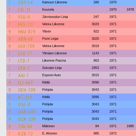
7
OBY-14
Kainuun Liikenne
280
1970
7
LSL-21
Kuusela
1970
1978
7
YSU-9
Järviseudun Linja
247
1971
7
HJO-727
Vekka Liikenne
3020
1971
9
HNU-879
Ylisen
922
1971
9
ABN-68
Porin Linjat
3025
1971
9
HJO-739
Vekka Liikenne
3019
1971
7
LSO-77
Ylimäen Liikenne
1143
1971
7
LTD-7
Liikenne-Pasma
863
1971
7
UFA-7
Sukulan Linja
2953
1971
7
AAI-7
Espoon Auto
3015
1971
9
LCJ-663
Kittilä
3096
1971
9
OEH-709
Pohjola
3043
1971
9
NT-219
Kittilä
3096
1971
9
OSE-9
Pohjola
3043
1971
9
OAB-609
Pohjola
3043
1971
9
OCN-209
Pohjola
3043
1971
9
TXL-66
Mäkinen
84
1971
1985
7
KZB-72
E. Ahonen
985
1972