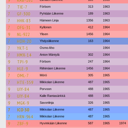
9
RAB-162
7
TIE-7
Förbom
313
1963
7
GF-300
Pyhtään Liikenne
189
1963
7
HHK-83
Hämeen Linja
1356
1963
7
OFG-31
Kyllonen
412
1964
9
NL-922
Ylisen
1456
1964
7
HOH-20
Yhdysliikenne
163
1964
7
YKT-1
Osmo Aho
1964
7
HMX-14
Anton Mäntylä
302
1964
9
TPI-9
Förbom
247
1964
9
HLE-9
Riihimäen Liikenne
1456
1964
7
OML-7
Mörö
305
1965
7
HTE-359
Mikkolan Liikenne
487
1965
9
UIY-84
Porvoon
488
1965
9
UIY-84
Kalle Rantasärkkä
488
1965
9
MGK-9
Savonlinja
326
1965
7
ICO-30
Mikkolan Liikenne
487
1965
7
HRN-964
Mikkolan Liikenne
487
1965
9
ZBF-9
Hyvinkään Liikenne
587
1965
1974