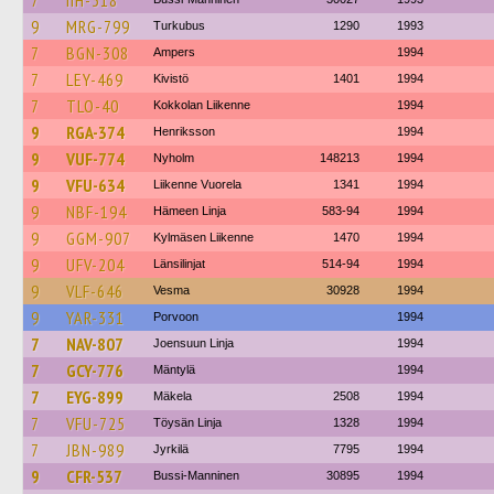
7
IIH-318
9
MRG-799
Turkubus
1290
1993
7
BGN-308
Ampers
1994
7
LEY-469
Kivistö
1401
1994
7
TLO-40
Kokkolan Liikenne
1994
9
RGA-374
Henriksson
1994
9
VUF-774
Nyholm
148213
1994
9
VFU-634
Liikenne Vuorela
1341
1994
9
NBF-194
Hämeen Linja
583-94
1994
9
GGM-907
Kylmäsen Liikenne
1470
1994
9
UFV-204
Länsilinjat
514-94
1994
9
VLF-646
Vesma
30928
1994
9
YAR-331
Porvoon
1994
7
NAV-807
Joensuun Linja
1994
7
GCY-776
Mäntylä
1994
7
EYG-899
Mäkela
2508
1994
7
VFU-725
Töysän Linja
1328
1994
7
JBN-989
Jyrkilä
7795
1994
9
CFR-537
Bussi-Manninen
30895
1994