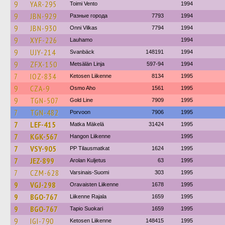
9
YAR-295
Toimi Vento
1994
9
JBN-929
Разные города
7793
1994
9
JBN-930
Onni Vilkas
7794
1994
9
XYF-226
Lauhamo
1994
9
UJY-214
Svanbäck
148191
1994
9
ZFX-150
Metsälän Linja
597-94
1994
7
IOZ-834
Ketosen Liikenne
8134
1995
9
CZA-9
Osmo Aho
1561
1995
9
TGN-507
Gold Line
7909
1995
7
TGN-482
Porvoon
7906
1995
7
LEF-415
Matka Mäkelä
31424
1995
7
KGK-567
Hangon Liikenne
1995
7
VSY-905
PP Tilausmatkat
1624
1995
7
JEZ-899
Arolan Kuljetus
63
1995
7
CZM-628
Varsinais-Suomi
303
1995
9
VGJ-298
Oravaisten Liikenne
1678
1995
9
BGO-767
Liikenne Rajala
1659
1995
9
BGO-767
Tapio Suokari
1659
1995
9
IGI-790
Ketosen Liikenne
148415
1995