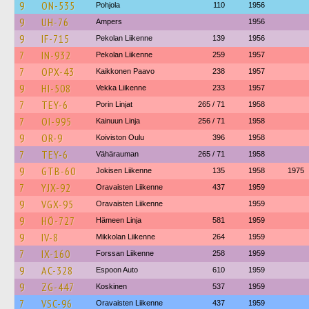
9
ON-535
Pohjola
110
1956
9
UH-76
Ampers
1956
9
IF-715
Pekolan Liikenne
139
1956
7
IN-932
Pekolan Liikenne
259
1957
7
OPX-43
Kaikkonen Paavo
238
1957
9
HI-508
Vekka Liikenne
233
1957
7
TEY-6
Porin Linjat
265 / 71
1958
7
OI-995
Kainuun Linja
256 / 71
1958
9
OR-9
Koiviston Oulu
396
1958
7
TEY-6
Vähärauman
265 / 71
1958
9
GTB-60
Jokisen Liikenne
135
1958
1975
7
YJX-92
Oravaisten Liikenne
437
1959
9
VGX-95
Oravaisten Liikenne
1959
9
HÖ-727
Hämeen Linja
581
1959
9
IV-8
Mikkolan Liikenne
264
1959
7
IX-160
Forssan Liikenne
258
1959
9
AC-328
Espoon Auto
610
1959
9
ZG-447
Koskinen
537
1959
7
VSC-96
Oravaisten Liikenne
437
1959