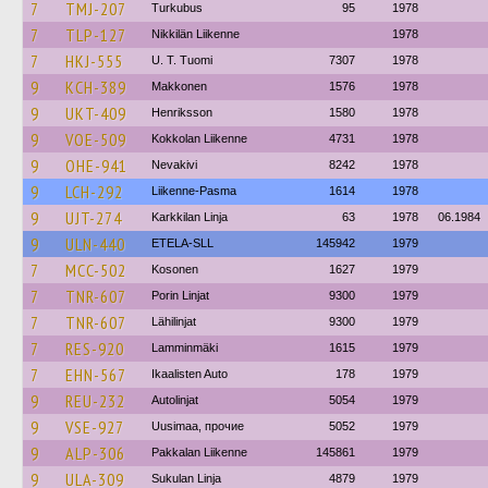
7
TMJ-207
Turkubus
95
1978
7
TLP-127
Nikkilän Liikenne
1978
7
HKJ-555
U. T. Tuomi
7307
1978
9
KCH-389
Makkonen
1576
1978
9
UKT-409
Henriksson
1580
1978
9
VOE-509
Kokkolan Liikenne
4731
1978
9
OHE-941
Nevakivi
8242
1978
9
LCH-292
Liikenne-Pasma
1614
1978
9
UJT-274
Karkkilan Linja
63
1978
06.1984
9
ULN-440
ETELA-SLL
145942
1979
7
MCC-502
Kosonen
1627
1979
7
TNR-607
Porin Linjat
9300
1979
7
TNR-607
Lähilinjat
9300
1979
7
RES-920
Lamminmäki
1615
1979
7
EHN-567
Ikaalisten Auto
178
1979
9
REU-232
Autolinjat
5054
1979
9
VSE-927
Uusimaa, прочие
5052
1979
9
ALP-306
Pakkalan Liikenne
145861
1979
9
ULA-309
Sukulan Linja
4879
1979