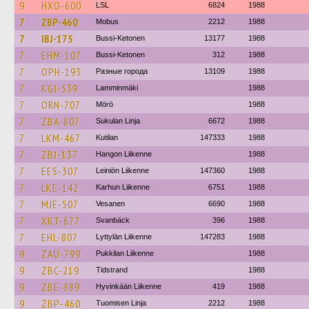
9
HXO-600
LSL
6824
1988
7
ZBP-460
Mobus
2212
1988
7
IBJ-175
Bussi-Ketonen
13177
1988
7
EHM-107
Bussi-Ketonen
312
1988
7
OPH-193
Разные города
13109
1988
7
KGJ-539
Lamminmäki
1988
7
ORN-707
Mörö
1988
7
ZBA-807
Sukulan Linja
6672
1988
7
LKM-467
Kutilan
147333
1988
7
ZBJ-137
Hangon Liikenne
1988
7
EES-307
Leiniön Liikenne
147360
1988
7
LKE-142
Karhun Liikenne
6751
1988
7
MJE-507
Vesanen
6690
1988
7
XKT-677
Svanbäck
396
1988
7
EHL-807
Lyttylän Liikenne
147283
1988
9
ZAU-799
Pukkilan Liikenne
1988
9
ZBC-219
Tidstrand
1988
9
ZBE-889
Hyvinkään Liikenne
419
1988
9
ZBP-460
Tuomisen Linja
2212
1988