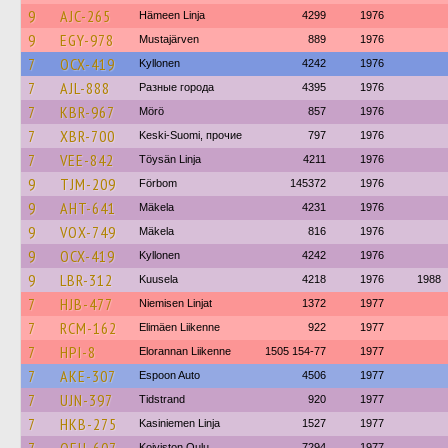
9
AJC-265
Hämeen Linja
4299
1976
9
EGY-978
Mustajärven
889
1976
7
OCX-419
Kyllonen
4242
1976
7
AJL-888
Разные города
4395
1976
7
KBR-967
Mörö
857
1976
7
XBR-700
Keski-Suomi, прочие
797
1976
7
VEE-842
Töysän Linja
4211
1976
9
TJM-209
Förbom
145372
1976
9
AHT-641
Mäkela
4231
1976
9
VOX-749
Mäkela
816
1976
9
OCX-419
Kyllonen
4242
1976
9
LBR-312
Kuusela
4218
1976
1988
7
HJB-477
Niemisen Linjat
1372
1977
7
RCM-162
Elimäen Liikenne
922
1977
7
HPI-8
Elorannan Liikenne
1505 154-77
1977
7
AKE-307
Espoon Auto
4506
1977
7
UJN-397
Tidstrand
920
1977
7
HKB-275
Kasiniemen Linja
1527
1977
Koiviston Oulu
7294
1977