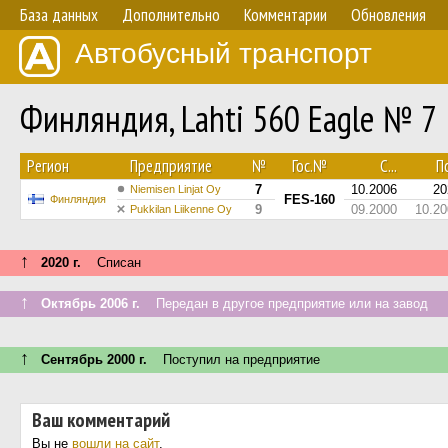
База данных
Дополнительно
Комментарии
Обновления
Автобусный транспорт
Финляндия, Lahti 560 Eagle № 7
Регион
Предприятие
№
Гос.№
С...
По
7
10.2006
20
Niemisen Linjat Oy
FES-160
Финляндия
9
09.2000
10.20
Pukkilan Liikenne Oy
↑
2020 г.
Списан
↑
Октябрь 2006 г.
Передан в другое предприятие или на завод
↑
Сентябрь 2000 г.
Поступил на предприятие
Ваш комментарий
Вы не
вошли на сайт
.