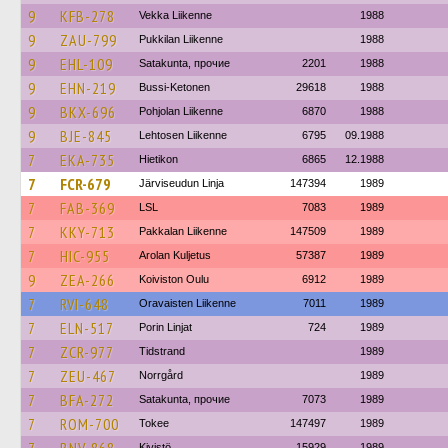
9
KFB-278
Vekka Liikenne
1988
9
ZAU-799
Pukkilan Liikenne
1988
9
EHL-109
Satakunta, прочие
2201
1988
9
EHN-219
Bussi-Ketonen
29618
1988
9
BKX-696
Pohjolan Liikenne
6870
1988
9
BJE-845
Lehtosen Liikenne
6795
09.1988
7
EKA-735
Hietikon
6865
12.1988
7
FCR-679
Järviseudun Linja
147394
1989
7
FAB-369
LSL
7083
1989
7
KKY-713
Pakkalan Liikenne
147509
1989
7
HIC-955
Arolan Kuljetus
57387
1989
9
ZEA-266
Koiviston Oulu
6912
1989
7
RVI-648
Oravaisten Liikenne
7011
1989
7
ELN-517
Porin Linjat
724
1989
7
ZCR-977
Tidstrand
1989
7
ZEU-467
Norrgård
1989
7
BFA-272
Satakunta, прочие
7073
1989
7
ROM-700
Tokee
147497
1989
Kivistö
15929
1989