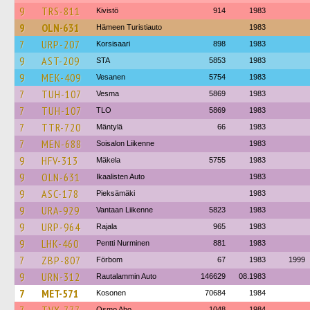
9
TRS-811
Kivistö
914
1983
9
OLN-631
Hämeen Turistiauto
1983
7
URP-207
Korsisaari
898
1983
9
AST-209
STA
5853
1983
9
MEK-409
Vesanen
5754
1983
7
TUH-107
Vesma
5869
1983
7
TUH-107
TLO
5869
1983
7
TTR-720
Mäntylä
66
1983
7
MEN-688
Soisalon Liikenne
1983
9
HFV-313
Mäkela
5755
1983
9
OLN-631
Ikaalisten Auto
1983
9
ASC-178
Pieksämäki
1983
9
URA-929
Vantaan Liikenne
5823
1983
9
URP-964
Rajala
965
1983
9
LHK-460
Pentti Nurminen
881
1983
7
ZBP-807
Förbom
67
1983
1999
9
URN-312
Rautalammin Auto
146629
08.1983
7
MET-571
Kosonen
70684
1984
Osmo Aho
1048
1984