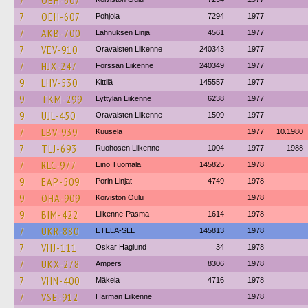
7
OEH-607
7
OEH-607
Pohjola
7294
1977
7
AKB-700
Lahnuksen Linja
4561
1977
7
VEV-910
Oravaisten Liikenne
240343
1977
7
HJX-247
Forssan Liikenne
240349
1977
9
LHV-530
Kittilä
145557
1977
9
TKM-299
Lyttylän Liikenne
6238
1977
9
UJL-450
Oravaisten Liikenne
1509
1977
7
LBV-939
Kuusela
1977
10.1980
7
TLJ-693
Ruohosen Liikenne
1004
1977
1988
7
RLC-977
Eino Tuomala
145825
1978
9
EAP-509
Porin Linjat
4749
1978
9
OHA-909
Koiviston Oulu
1978
9
BIM-422
Liikenne-Pasma
1614
1978
7
UKR-880
ETELA-SLL
145813
1978
7
VHJ-111
Oskar Haglund
34
1978
7
UKX-278
Ampers
8306
1978
7
VHN-400
Mäkela
4716
1978
7
VSE-912
Härmän Liikenne
1978