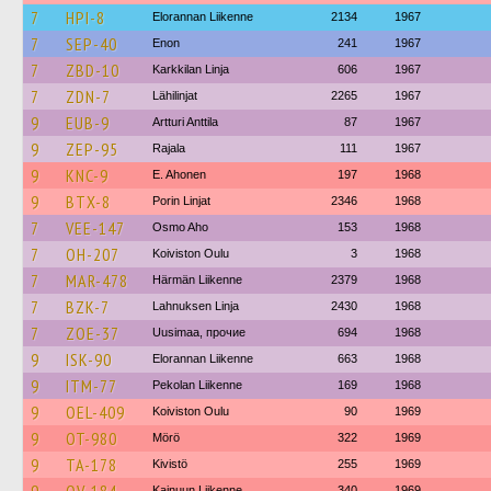
7
HPI-8
Elorannan Liikenne
2134
1967
7
SEP-40
Enon
241
1967
7
ZBD-10
Karkkilan Linja
606
1967
7
ZDN-7
Lähilinjat
2265
1967
9
EUB-9
Artturi Anttila
87
1967
9
ZEP-95
Rajala
111
1967
9
KNC-9
E. Ahonen
197
1968
9
BTX-8
Porin Linjat
2346
1968
7
VEE-147
Osmo Aho
153
1968
7
OH-207
Koiviston Oulu
3
1968
7
MAR-478
Härmän Liikenne
2379
1968
7
BZK-7
Lahnuksen Linja
2430
1968
7
ZOE-37
Uusimaa, прочие
694
1968
9
ISK-90
Elorannan Liikenne
663
1968
9
ITM-77
Pekolan Liikenne
169
1968
9
OEL-409
Koiviston Oulu
90
1969
9
OT-980
Mörö
322
1969
9
TA-178
Kivistö
255
1969
Kainuun Liikenne
340
1969