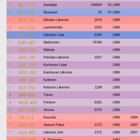
7
RLJ-777
Autolinjat
146834
02.1985
9
AVJ-531
Muurinen
20
07.1985
7
BFR-256
Elimäen Liikenne
2070
1986
9
UVJ-110
Lamminmäki
2025
1986
9
UVJ-662
Hämeen Linja
6345
1986
7
KJM-407
Makkonen
79786
1986
7
VOX-702
Mäkela
1986
7
HVS-707
Pekolan Liikenne
2037
1986
7
EBE-331
Korhosen Linjat
1986
7
VOO-982
Kauhavan Liikenne
1986
7
ONP-987
Kyllonen
1986
7
RLX-230
Ketosen Liikenne
1198
1986
9
UVP-651
Tokee
1986
9
MGB-409
Förbom
6391
1986
9
EBT-109
Vesma
6379
1986
9
LJR-621
Kuusela
1986
1994
7
AGX-987
Vaasan Paika
1372
1986
2007
7
AGX-987
Liikenne Joki
1372
1986
2007
E. Rantanen
1987