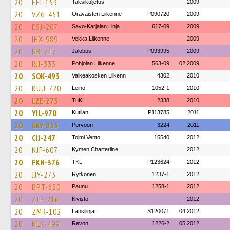
20
EEI-153
Taksikuljetus
2009
20
VZG-451
Oravaisten Liikenne
P090720
2009
20
ESJ-207
Savo-Karjalan Linja
617-09
2009
20
IHX-989
Vekka Liikenne
2009
20
IJB-717
Jalobus
P093995
2009
20
RJI-333
Pohjolan Liikenne
563-09
02.2009
20
SOK-493
Valkeakosken Liikenn
4302
2010
20
KUU-720
Leino
1052-1
2010
20
LZE-273
TuKL
2338
2010
20
YIL-970
Kutilan
P113785
2011
20
EKY-855
Porvoon
3224
2011
20
CIJ-247
Toimi Vento
15540
2012
20
NJF-607
Kymen Charterline
2012
20
FKN-376
TKL
P123624
2012
20
JJY-273
Rytkönen
1237-1
2012
20
BPT-620
Paunu
1258-1
2012
20
ZJP-216
Kivistö
2012
20
ZMR-102
Länsilinjat
S120071
04.2012
20
NLK-499
Revon
1226-2
05.2012