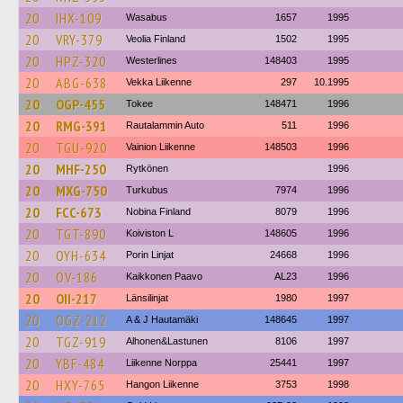
20
IHX-109
Wasabus
1657
1995
20
VRY-379
Veolia Finland
1502
1995
20
HPZ-320
Westerlines
148403
1995
20
ABG-638
Vekka Liikenne
297
10.1995
20
OGP-455
Tokee
148471
1996
20
RMG-391
Rautalammin Auto
511
1996
20
TGU-920
Vainion Liikenne
148503
1996
20
MHF-250
Rytkönen
1996
20
MXG-750
Turkubus
7974
1996
20
FCC-673
Nobina Finland
8079
1996
20
TGT-890
Koiviston L
148605
1996
20
OYH-634
Porin Linjat
24668
1996
20
OV-186
Kaikkonen Paavo
AL23
1996
20
OII-217
Länsilinjat
1980
1997
20
OGZ-212
A & J Hautamäki
148645
1997
20
TGZ-919
Alhonen&Lastunen
8106
1997
20
YBF-484
Liikenne Norppa
25441
1997
20
HXY-765
Hangon Liikenne
3753
1998