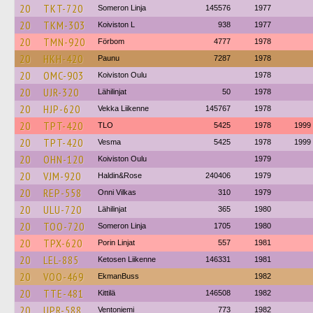
20
TKT-720
Someron Linja
145576
1977
20
TKM-303
Koiviston L
938
1977
20
TMN-920
Förbom
4777
1978
20
HKH-420
Paunu
7287
1978
20
OMC-903
Koiviston Oulu
1978
20
UJR-320
Lähilinjat
50
1978
20
HJP-620
Vekka Liikenne
145767
1978
20
TPT-420
TLO
5425
1978
1999
20
TPT-420
Vesma
5425
1978
1999
20
OHN-120
Koiviston Oulu
1979
20
VJM-920
Haldin&Rose
240406
1979
20
REP-558
Onni Vilkas
310
1979
20
ULU-720
Lähilinjat
365
1980
20
TOO-720
Someron Linja
1705
1980
20
TPX-620
Porin Linjat
557
1981
20
LEL-885
Ketosen Liikenne
146331
1981
20
VOO-469
EkmanBuss
1982
20
TTE-481
Kittilä
146508
1982
20
UPR-588
Ventoniemi
773
1982