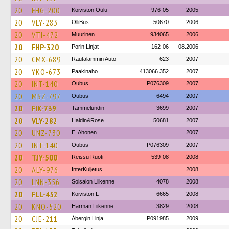
20
FHG-200
Koiviston Oulu
976-05
2005
20
VLY-283
OlliBus
50670
2006
20
VTI-472
Muurinen
934065
2006
20
FHP-320
Porin Linjat
162-06
08.2006
20
CMX-689
Rautalammin Auto
623
2007
20
YKO-673
Paakinaho
413066 352
2007
20
INT-140
Oubus
P076309
2007
20
MSZ-797
Oubus
6494
2007
20
FIK-739
Tammelundin
3699
2007
20
VLY-282
Haldin&Rose
50681
2007
20
UNZ-730
E. Ahonen
2007
20
INT-140
Oubus
P076309
2007
20
TJY-500
Reissu Ruoti
539-08
2008
20
ALY-976
InterKuljetus
2008
20
LNN-356
Soisalon Liikenne
4078
2008
20
FLL-452
Koiviston L
6665
2008
20
KNO-520
Härmän Liikenne
3829
2008
20
CJE-211
Åbergin Linja
P091985
2009