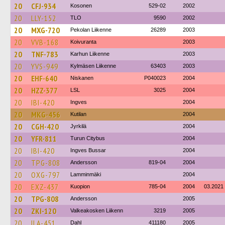
20
CFJ-934
Kosonen
529-02
2002
20
LLY-152
TLO
9590
2002
20
MXG-720
Pekolan Liikenne
26289
2003
20
VVB-168
Koivuranta
2003
20
TNF-783
Karhun Liikenne
2003
20
YVS-949
Kylmäsen Liikenne
63403
2003
20
EHF-640
Niskanen
P040023
2004
20
HZZ-377
LSL
3025
2004
20
IBI-420
Ingves
2004
20
MKG-456
Kutilan
2004
20
CGH-420
Jyrkilä
2004
20
YFR-811
Turun Citybus
2004
20
IBI-420
Ingves Bussar
2004
20
TPG-808
Andersson
819-04
2004
20
OXG-797
Lamminmäki
2004
20
EXZ-437
Kuopion
785-04
2004
03.2021
20
TPG-808
Andersson
2005
20
ZKI-120
Valkeakosken Liikenn
3219
2005
20
ILA-451
Dahl
411180
2005