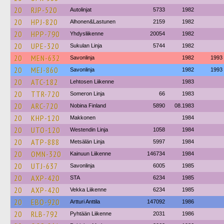
20
RJP-520
Autolinjat
5733
1982
20
HPJ-820
Alhonen&Lastunen
2159
1982
20
HPP-790
Yhdysliikenne
20054
1982
20
UPE-320
Sukulan Linja
5744
1982
20
MEN-632
Savonlinja
1982
1993
20
MEJ-860
Savonlinja
1982
1993
20
ATC-182
Lehtosen Liikenne
1983
20
TTR-720
Someron Linja
66
1983
20
ARC-720
Nobina Finland
5890
08.1983
20
KHP-120
Makkonen
1984
20
UTO-120
Westendin Linja
1058
1984
20
ATP-888
Metsälän Linja
5997
1984
20
OMN-320
Kainuun Liikenne
146734
1984
20
UTJ-637
Savonlinja
6005
1985
20
AXP-420
STA
6234
1985
20
AXP-420
Vekka Liikenne
6234
1985
20
EBO-920
Artturi Anttila
147092
1986
20
RLB-792
Pyhtään Liikenne
2031
1986