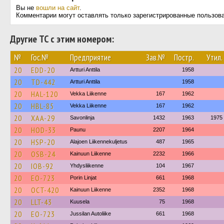
Вы не
вошли на сайт
.
Комментарии могут оставлять только зарегистрированные пользов
Другие ТС с этим номером:
№
Гос.№
Предприятие
Зав.№
Постр.
Утил.
20
EDD-20
Artturi Anttila
1958
20
TD-442
Artturi Anttila
1958
20
HAL-120
Vekka Liikenne
167
1962
20
HBL-85
Vekka Liikenne
167
1962
20
XAA-29
Savonlinja
1432
1963
1975
20
HOD-33
Paunu
2207
1964
20
HSP-20
Alajoen Liikennekuljetus
487
1965
20
OSB-24
Kainuun Liikenne
2232
1966
20
IOB-92
Yhdysliikenne
104
1967
20
EO-723
Porin Linjat
661
1968
20
OCT-420
Kainuun Liikenne
2352
1968
20
LLT-43
Kuusela
75
1968
20
EO-723
Jussilan Autoliike
661
1968