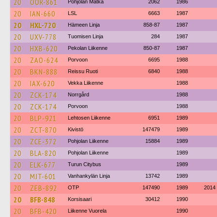
20
OOR-861
Pohjolan Matka
2062
1986
20
IAN-660
LSL
6663
1987
20
HXL-720
Hämeen Linja
858-87
1987
20
UXV-778
Tuomisen Linja
284
1987
20
HXB-620
Pekolan Liikenne
850-87
1987
20
ZAO-624
Porvoon
6695
1988
20
BKN-888
Reissu Ruoti
6840
1988
20
IAX-620
Vekka Liikenne
1988
20
ZCK-174
Norrgård
1988
20
ZCK-174
Porvoon
1988
20
BLP-921
Lehtosen Liikenne
6951
1989
20
ZCT-870
Kivistö
147479
1989
20
ZCE-372
Pohjolan Liikenne
15884
1989
20
BLA-820
Pohjolan Liikenne
1989
20
ELK-677
Turun Citybus
1989
20
MJT-601
Vanhankylän Linja
13742
1989
20
ZEB-892
OTP
147490
1989
2014
20
BFB-848
Korsisaari
30412
1990
20
BFB-420
Liikenne Vuorela
1990