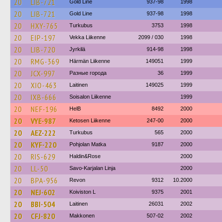
20
LIB-721
Gold Line
937-98
1998
20
LIB-721
Gold Line
937-98
1998
20
HXY-765
Turkubus
3753
1998
20
EIP-197
Vekka Liikenne
2099 / 030
1998
20
LIB-720
Jyrkilä
914-98
1998
20
RMG-369
Härmän Liikenne
149051
1999
20
JCX-997
Разные города
36
1999
20
XIO-463
Laitinen
149025
1999
20
IXB-666
Soisalon Liikenne
1999
20
NEF-196
HelB
8492
2000
20
VYE-987
Ketosen Liikenne
247-00
2000
20
AEZ-222
Turkubus
565
2000
20
KYF-220
Pohjolan Matka
9187
2000
20
RIS-629
Haldin&Rose
2000
20
LL-50
Savo-Karjalan Linja
2000
20
BPA-956
Revon
9312
10.2000
20
NEJ-602
Koiviston L
9375
2001
20
BBI-504
Laitinen
26031
2002
20
CFJ-820
Makkonen
507-02
2002