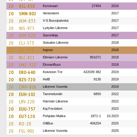
20
RSL-850
Korsisaari
27454
2016
20
SMN-802
Ventoniemi
2017
20
JKM-833
V-S Bussipalvelut
2017
20
INS-975
Lyttylän Liikenne
2017
20
JKM-820
Savonlinja
2017
20
CLJ-573
Soisalon Liikenne
2018
20
IOJ-184
Ingves
2018
20
NLC-811
Elimäen Liikenne
801071
2018
20
SMS-920
EkmanBuss
2018
20
ERO-640
Koiviston Tre
422039 382
2019
20
RZS-720
HelB
9130
2019
20
CMH-806
Liikenne Vuorela
2019
20
EUH-102
Tammelundin
6850
2022
20
LRV-220
Härmän Liikenne
2022
20
EUU-757
Kaj Forsblom
2023
20
EUT-120
Pohjolan Matka
1871-1
10.2023
20
RO-20
OlliBus
406254
2025
20
FSL-901
Liikenne Vuorela
2025