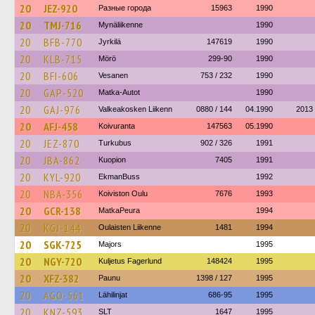
20
JEZ-920
Разные города
15963
1990
20
TMJ-716
Mynäliikenne
1990
20
BFB-770
Jyrkilä
147619
1990
20
KLB-715
Mörö
299-90
1990
20
BFI-606
Vesanen
753 / 232
1990
20
GAP-520
Matka-Autot
1990
20
GAJ-976
Valkeakosken Liikenn
0880 / 144
04.1990
2013
20
AFJ-458
Koivuranta
147563
05.1990
20
JEZ-870
Turkubus
902 / 326
1991
20
JBA-862
Kuopion
7405
1991
20
KYL-920
EkmanBuss
1992
20
NBA-356
Koiviston Oulu
7676
1993
20
GCR-138
MatkaPeura
1994
20
KGJ-144
Oulaisten Liikenne
1481
1994
20
SGK-725
Majors
1995
20
NGY-720
Kuljetus Fagerlund
148424
1995
20
XFZ-382
Paunu
1398 / 127
1995
20
AGO-561
Lähilinjat
686-95
1995
20
KNZ-593
SLT
1647
1995