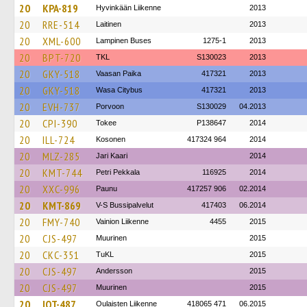
20
KPA-819
Hyvinkään Liikenne
2013
20
RRE-514
Laitinen
2013
20
XML-600
Lampinen Buses
1275-1
2013
20
BPT-720
TKL
S130023
2013
20
GKY-518
Vaasan Paika
417321
2013
20
GKY-518
Wasa Citybus
417321
2013
20
EVH-737
Porvoon
S130029
04.2013
20
CPI-390
Tokee
P138647
2014
20
ILL-724
Kosonen
417324 964
2014
20
MLZ-285
Jari Kaari
2014
20
KMT-744
Petri Pekkala
116925
2014
20
XXC-996
Paunu
417257 906
02.2014
20
KMT-869
V-S Bussipalvelut
417403
06.2014
20
FMY-740
Vainion Liikenne
4455
2015
20
CJS-497
Muurinen
2015
20
CKC-351
TuKL
2015
20
CJS-497
Andersson
2015
20
CJS-497
Muurinen
2015
20
IOT-487
Oulaisten Liikenne
418065 471
06.2015