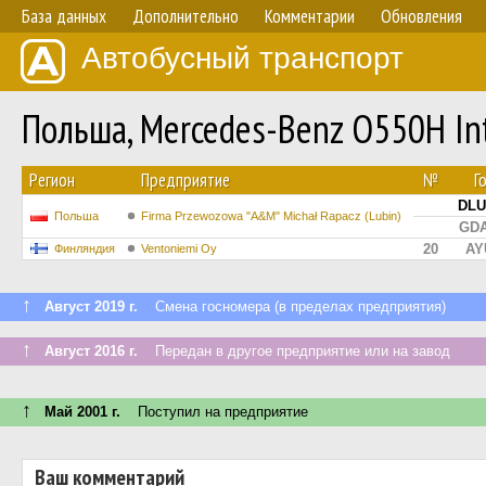
База данных
Дополнительно
Комментарии
Обновления
Автобусный транспорт
Польша, Mercedes-Benz O550H I
Регион
Предприятие
№
Г
DLU
Польша
Firma Przewozowa "A&M" Michał Rapacz (Lubin)
GDA
20
AY
Финляндия
Ventoniemi Oy
↑
Август 2019 г.
Смена госномера (в пределах предприятия)
↑
Август 2016 г.
Передан в другое предприятие или на завод
↑
Май 2001 г.
Поступил на предприятие
Ваш комментарий