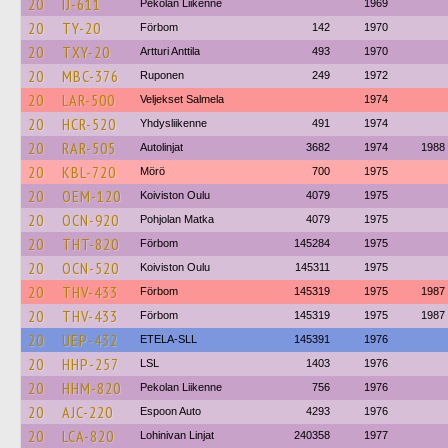
20
IJ-611
Pekolan Liikenne
1969
20
TY-20
Förbom
142
1970
20
TXY-20
Artturi Anttila
493
1970
20
MBC-376
Ruponen
249
1972
20
LAR-500
Veljekset Salmela
1974
20
HCR-520
Yhdysliikenne
491
1974
20
RAR-505
Autolinjat
3682
1974
1988
20
KBL-720
Mörö
700
1975
20
OEM-120
Koiviston Oulu
4079
1975
20
OCN-920
Pohjolan Matka
4079
1975
20
THT-820
Förbom
145284
1975
20
OCN-520
Koiviston Oulu
145311
1975
20
THV-433
Förbom
145319
1975
1987
20
THV-433
Förbom
145319
1975
1987
20
UEP-432
ETELA-SLL
145391
1976
20
HHP-257
LSL
1403
1976
20
HHM-820
Pekolan Liikenne
756
1976
20
AJC-220
Espoon Auto
4293
1976
20
LCA-820
Lohinivan Linjat
240358
1977