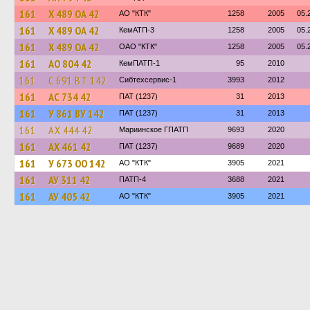
161
Х 489 ОА 42
АО "КТК"
1258
2005
05.
161
Х 489 ОА 42
КемАТП-3
1258
2005
05.
161
Х 489 ОА 42
ОАО "КТК"
1258
2005
05.
161
АО 804 42
КемПАТП-1
95
2010
161
С 691 ВТ 142
Сибтехсервис-1
3993
2012
161
АС 734 42
ПАТ (1237)
31
2013
161
У 861 ВУ 142
ПАТ (1237)
31
2013
161
АХ 444 42
Мариинское ГПАТП
9693
2020
161
АХ 461 42
ПАТ (1237)
9689
2020
161
У 673 ОО 142
АО "КТК"
3905
2021
161
АУ 311 42
ПАТП-4
3688
2021
161
АУ 405 42
АО "КТК"
3905
2021