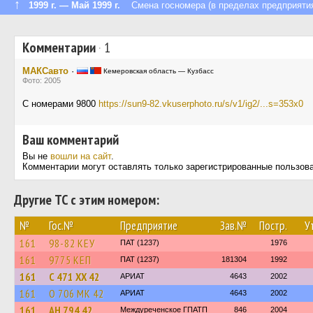
↑
1999 г. — Май 1999 г.
Смена госномера (в пределах предприяти
Комментарии
·
1
МАКСавто
·
Кемеровская область — Кузбасс
Фото: 2005
С номерами 9800
https://sun9-82.vkuserphoto.ru/s/v1/ig2/...s=353x0
Ваш комментарий
Вы не
вошли на сайт
.
Комментарии могут оставлять только зарегистрированные пользов
Другие ТС с этим номером:
№
Гос.№
Предприятие
Зав.№
Постр.
У
161
98-82 КЕУ
ПАТ (1237)
1976
161
9775 КЕП
ПАТ (1237)
181304
1992
161
С 471 ХХ 42
АРИАТ
4643
2002
161
О 706 МК 42
АРИАТ
4643
2002
161
АН 794 42
Междуреченское ГПАТП
846
2004