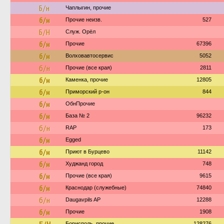
Б/н
Чаплыгин, прочие
б/н
Прочие неизв.
527
Б/Н
Служ. Орёл
б/н
Прочие
67396
б/н
Волховавтосервис
5052
б/н
Прочие (все края)
2811
б/н
Каменка, прочие
12805
б/н
Приморский р-он
844
б/н
ОбнПрочие
б/н
База № 2
96232
б/н
RAP
173
б/н
Egged
б/н
Приют в Бурцево
11142
б/н
Худжанд город
748
б/н
Прочие (все края)
9615
б/н
Краснодар (служебные)
74840
б/н
Daugavpils AP
12288
б/н
Прочие
1908
Борисполь, прочие
128276