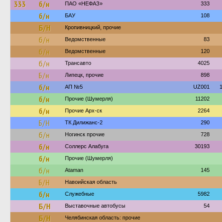
333
б/н
ПАО «НЕФАЗ»
333
б/н
БАУ
108
Б/Н
Кропивницкий, прочие
б/н
Ведомственные
83
б/н
Ведомственные
120
б/н
Трансавто
4025
Б/н
Липецк, прочие
898
б/н
АП №5
UZ001
б/н
Прочие (Шумерля)
11202
б/н
Прочие Арх-ск
2264
Б/Н
ТК Дилижанс-2
290
б/н
Ногинск прочие
728
б/н
Соллерс Алабуга
30193
б/н
Прочие (Шумерля)
б/н
Ataman
145
Б/Н
Навоийская область
б/н
Служебные
5982
Б/Н
Выставочные автобусы
54
Б/Н
Челябинская область: прочие