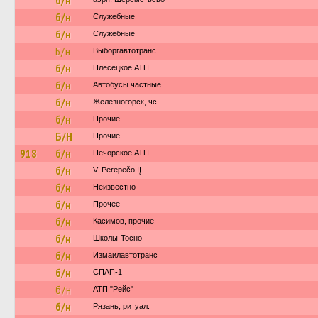
б/н
б/н
Служебные
б/н
Служебные
Б/н
Выборгавтотранс
б/н
Плесецкое АТП
б/н
Автобусы частные
б/н
Железногорск, чс
б/н
Прочие
Б/Н
Прочие
918
б/н
Печорское АТП
б/н
V. Perepečo IĮ
б/н
Неизвестно
б/н
Прочее
б/н
Касимов, прочие
б/н
Школы-Тосно
б/н
Измаилавтотранс
б/н
СПАП-1
б/н
АТП "Рейс"
б/н
Рязань, ритуал.