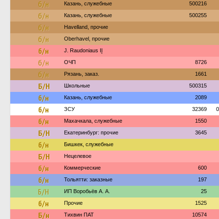
б/н
Казань, служебные
500216
б/н
Казань, служебные
500255
б/н
Havelland, прочие
б/н
Oberhavel, прочие
б/н
J. Raudoniaus IĮ
б/н
ОЧП
8726
б/н
Рязань, заказ.
1661
Б/Н
Школьные
500315
б/н
Казань, служебные
2089
б/н
ЗСУ
32369
0
б/н
Махачкала, служебные
1550
Б/Н
Екатеринбург: прочие
3645
б/н
Бишкек, служебные
Б/Н
Нецелевое
б/н
Коммерческие
600
б/н
Тольятти: заказные
197
Б/Н
ИП Воробьёв А. А.
25
б/н
Прочие
1525
Б/н
Тихвин ПАТ
10574