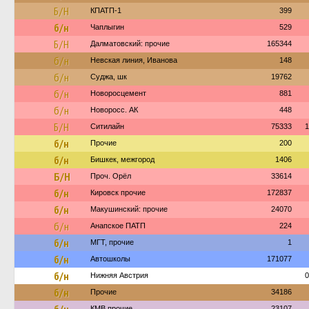
Б/Н
КПАТП-1
399
б/н
Чаплыгин
529
Б/Н
Далматовский: прочие
165344
б/н
Невская линия, Иванова
148
б/н
Суджа, шк
19762
б/н
Новоросцемент
881
б/н
Новоросс. АК
448
Б/Н
Ситилайн
75333
1
б/н
Прочие
200
б/н
Бишкек, межгород
1406
Б/Н
Проч. Орёл
33614
б/н
Кировск прочие
172837
б/н
Макушинский: прочие
24070
б/н
Анапское ПАТП
224
б/н
МГТ, прочие
1
б/н
Автошколы
171077
б/н
Нижняя Австрия
0
б/н
Прочие
34186
КМВ прочие
23107