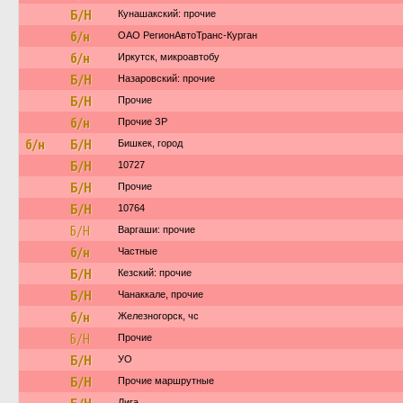
Б/Н
Кунашакский: прочие
б/н
ОАО РегионАвтоТранс-Курган
б/н
Иркутск, микроавтобу
Б/Н
Назаровский: прочие
Б/Н
Прочие
б/н
Прочие ЗР
б/н
Б/Н
Бишкек, город
Б/Н
10727
Б/Н
Прочие
Б/Н
10764
Б/Н
Варгаши: прочие
б/н
Частные
Б/Н
Кезский: прочие
Б/Н
Чанаккале, прочие
б/н
Железногорск, чс
Б/Н
Прочие
Б/Н
УО
Б/Н
Прочие маршрутные
Лига