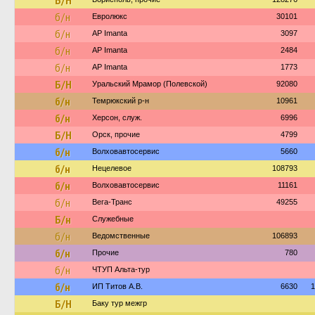
Б/Н
б/н
Евролюкс
30101
б/н
AP Imanta
3097
б/н
AP Imanta
2484
б/н
AP Imanta
1773
Б/Н
Уральский Мрамор (Полевской)
92080
б/н
Темрюкский р-н
10961
б/н
Херсон, служ.
6996
Б/Н
Орск, прочие
4799
б/н
Волховавтосервис
5660
б/н
Нецелевое
108793
б/н
Волховавтосервис
11161
б/н
Вега-Транс
49255
Б/н
Служебные
б/н
Ведомственные
106893
б/н
Прочие
780
б/н
ЧТУП Альта-тур
б/н
ИП Титов А.В.
6630
1
Б/Н
Баку тур межгр