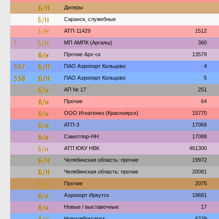
Б/Н
Дилеры
Б/Н
Саранск, служебные
Б/Н
АТП-11429
1512
7
Б/Н
МП АМПК (Аргаяш)
360
б/н
Прочие Арх-ск
13579
557
Б/Н
ПАО Аэропорт Кольцово
4
558
Б/Н
ПАО Аэропорт Кольцово
5
б/н
АП № 17
251
б/н
Прочие
64
б/н
ООО Игнатенко (Красноярск)
15770
б/н
АТП-3
17069
б/н
Самотлор-НН
17088
Б/н
АТП ЮКУ НВК
461300
Б/Н
Челябинская область: прочие
19972
Б/Н
Челябинская область: прочие
20081
б/н
Прочие
2075
б/н
Аэропорт Иркутск
19681
б/н
Новые / выставочные
17
Новочебоксарск
6229