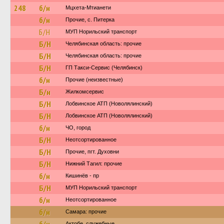
248
б/н
Мцхета-Мтианети
б/н
Прочие, с. Питерка
Б/Н
МУП Норильский транспорт
Б/Н
Челябинская область: прочие
Б/Н
Челябинская область: прочие
Б/Н
ГП Такси-Сервис (Челябинск)
б/н
Прочие (неизвестные)
Б/н
Жилкомсервис
Б/Н
Лобвинское АТП (Новолялинский)
Б/Н
Лобвинское АТП (Новолялинский)
б/н
ЧО, город
Б/Н
Неотсортированное
Б/Н
Прочие, пгт. Духовни
Б/Н
Нижний Тагил: прочие
б/н
Кишинёв - пр
Б/Н
МУП Норильский транспорт
б/н
Неотсортированное
б/н
Самара: прочие
Актобе, служебные