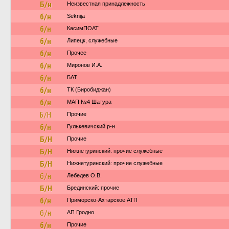
Б/н
Неизвестная принадлежность
б/н
Seknija
б/н
КасимПОАТ
б/н
Липецк, служебные
б/н
Прочее
б/н
Миронов И.А.
б/н
БАТ
б/н
ТК (Биробиджан)
б/н
МАП №4 Шатура
Б/Н
Прочие
б/н
Гулькевичский р-н
Б/Н
Прочие
Б/Н
Нижнетуринский: прочие служебные
Б/Н
Нижнетуринский: прочие служебные
б/н
Лебедев О.В.
Б/Н
Брединский: прочие
б/н
Приморско-Ахтарское АТП
б/н
АП Гродно
б/н
Прочие