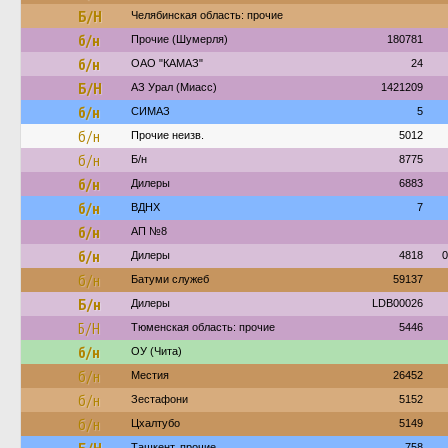
Б/Н
Челябинская область: прочие
б/н
Прочие (Шумерля)
180781
б/н
ОАО "КАМАЗ"
24
Б/Н
АЗ Урал (Миасс)
1421209
б/н
СИМАЗ
5
б/н
Прочие неизв.
5012
б/н
Б/н
8775
б/н
Дилеры
6883
б/н
ВДНХ
7
б/н
АП №8
б/н
Дилеры
4818
0
б/н
Батуми служеб
59137
Б/н
Дилеры
LDB00026
Б/Н
Тюменская область: прочие
5446
б/н
ОУ (Чита)
б/н
Местия
26452
б/н
Зестафони
5152
б/н
Цхалтубо
5149
Ташкент, прочие
758