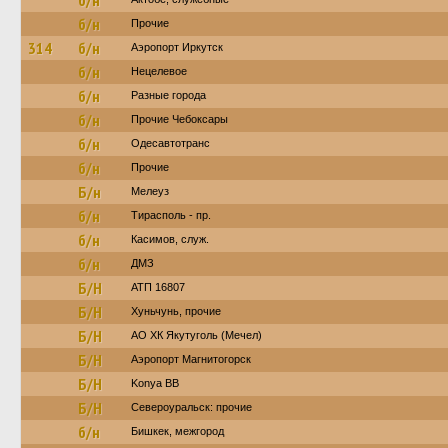
б/н
б/н
Прочие
314
б/н
Аэропорт Иркутск
б/н
Нецелевое
б/н
Разные города
б/н
Прочие Чебоксары
б/н
Одесавтотранс
б/н
Прочие
Б/н
Мелеуз
б/н
Тирасполь - пр.
б/н
Касимов, служ.
б/н
ДМЗ
Б/Н
АТП 16807
Б/Н
Хуньчунь, прочие
Б/Н
АО ХК Якутуголь (Мечел)
Б/Н
Аэропорт Магнитогорск
Б/Н
Konya BB
Б/Н
Североуральск: прочие
б/н
Бишкек, межгород