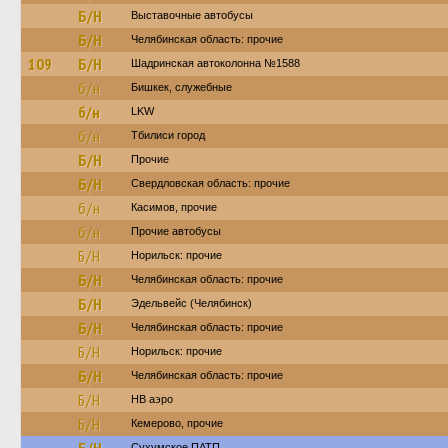
Б/Н
Выставочные автобусы
Б/Н
Челябинская область: прочие
109
Б/Н
Шадринская автоколонна №1588
б/н
Бишкек, служебные
б/н
LKW
б/н
Тбилиси город
Б/Н
Прочие
Б/Н
Свердловская область: прочие
б/н
Касимов, прочие
б/н
Прочие автобусы
Б/Н
Норильск: прочие
Б/Н
Челябинская область: прочие
Б/Н
Эдельвейс (Челябинск)
Б/Н
Челябинская область: прочие
Б/Н
Норильск: прочие
Б/Н
Челябинская область: прочие
Б/Н
НВ аэро
Б/Н
Кемерово, прочие
Сухумское ПАТП