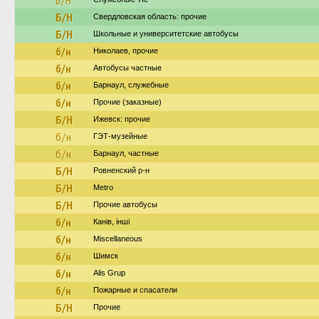
Б/Н
Б/Н
Свердловская область: прочие
Б/Н
Школьные и университетские автобусы
б/н
Николаев, прочие
б/н
Автобусы частные
б/н
Барнаул, служебные
б/н
Прочие (заказные)
Б/Н
Ижевск: прочие
б/н
ГЭТ-музейные
б/н
Барнаул, частные
Б/Н
Ровненский р-н
Б/Н
Metro
Б/Н
Прочие автобусы
б/н
Канів, інші
б/н
Miscellaneous
б/н
Шимск
б/н
Alis Grup
б/н
Пожарные и спасатели
Б/Н
Прочие