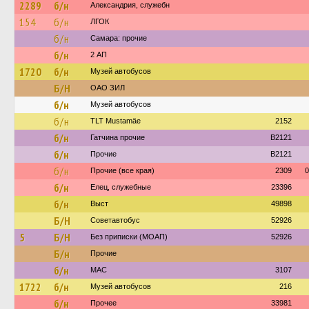
2289
б/н
Александрия, служебн
154
б/н
ЛГОК
б/н
Самара: прочие
б/н
2 АП
1720
б/н
Музей автобусов
Б/Н
ОАО ЗИЛ
б/н
Музей автобусов
б/н
TLT Mustamäe
2152
б/н
Гатчина прочие
B2121
б/н
Прочие
B2121
б/н
Прочие (все края)
2309
0
б/н
Елец, служебные
23396
б/н
Выст
49898
Б/Н
Советавтобус
52926
5
Б/Н
Без приписки (МОАП)
52926
Б/н
Прочие
б/н
МАС
3107
1722
б/н
Музей автобусов
216
б/н
Прочее
33981