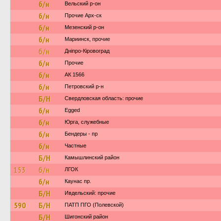
б/н
Вельский р-он
б/н
Прочие Арх-ск
б/н
Мезенский р-он
б/н
Мариинск, прочие
б/н
Дніпро-Кіровоград
б/н
Прочие
б/н
АК 1566
б/н
Петровский р-н
Б/Н
Свердловская область: прочие
б/н
Egged
б/н
Юрга, служебные
б/н
Бендеры - пр
б/н
Частные
Б/Н
Камышлинский район
153
б/н
ЛГОК
б/н
Каунас пр.
Б/Н
Ивдельский: прочие
590
Б/Н
ПАТП ПГО (Полевской)
Б/Н
Шигонский район