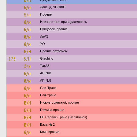
Б/Н
б/н
Донецк, ЧП/ФЛП
б/н
Прочие
б/н
Неизвестная принадлежность
б/н
Рубцовск, прочие
б/н
ЛиАЗ
б/н
УО
Б/Н
Прочие автобусы
175
Б/Н
Giachino
б/н
ТагАЗ
б/н
АП №8
б/н
АП №8
б/н
Сав-Транс
б/н
Еліт-транс
Б/Н
Нижнетуринский: прочие
Б/Н
Гатчина прочие
Б/Н
ГП Сервис-Транс (Челябинск)
Б/Н
База № 2
б/н
Клин прочие