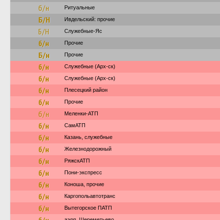
б/н
Ритуальные
Б/Н
Ивдельский: прочие
Б/Н
Служебные-Яс
б/н
Прочие
Б/н
Прочие
б/н
Служебные (Арх-ск)
б/н
Служебные (Арх-ск)
б/н
Плесецкий район
б/н
Прочие
б/н
Меленки-АТП
б/н
СамАТП
б/н
Казань, служебные
б/н
Железнодорожный
б/н
РяжскАТП
б/н
Пони-экспресс
б/н
Коноша, прочие
б/н
Каргопольавтотранс
б/н
Вытегорское ПАТП
аэрп. Шереметьево