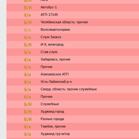
Б/Н
Б/Н
Автобус-1
б/н
АТП-17149
Б/Н
Челябинская область: прочие
б/н
Волховавтосервис
б/н
Служ-Заокск
Б/Н
И-К, межгород
б/н
Став.служ.
б/н
Хабаровск, прочие
б/н
Прочие
б/н
Алапаевское АТП
б/н
Усть-Лабинский р-н
б/н
Сверд. область: прочие служебные
б/н
Прочие
Б/Н
Служебные
Б/Н
Худжанд город
Б/Н
Разные города
б/н
Тамбов, прочие
б/н
Худжанд тур м/гор