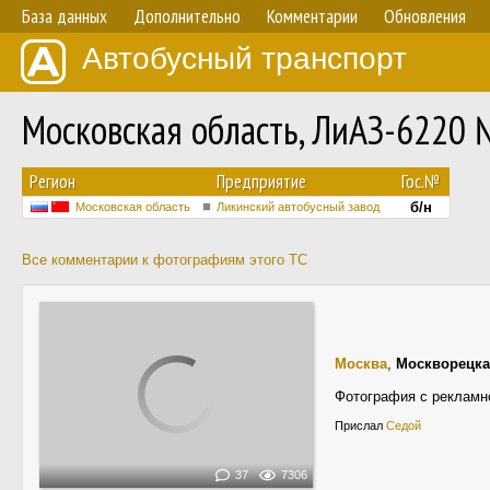
База данных
Дополнительно
Комментарии
Обновления
Автобусный транспорт
Московская область, ЛиАЗ-6220 
Регион
Предприятие
Гос.№
б/н
Московская область
Ликинский автобусный завод
Все комментарии к фотографиям этого ТС
Москва
,
Москворецка
Фотография с рекламн
Прислал
Cедой
37
7306