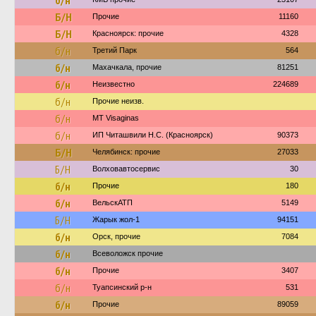
б/н
Б/Н
Прочие
11160
Б/Н
Красноярск: прочие
4328
б/н
Третий Парк
564
б/н
Махачкала, прочие
81251
б/н
Неизвестно
224689
б/н
Прочие неизв.
б/н
MT Visaginas
б/н
ИП Читашвили Н.С. (Красноярск)
90373
Б/Н
Челябинск: прочие
27033
Б/Н
Волховавтосервис
30
б/н
Прочие
180
б/н
ВельскАТП
5149
Б/Н
Жарык жол-1
94151
б/н
Орск, прочие
7084
б/н
Всеволожск прочие
б/н
Прочие
3407
б/н
Туапсинский р-н
531
б/н
Прочие
89059