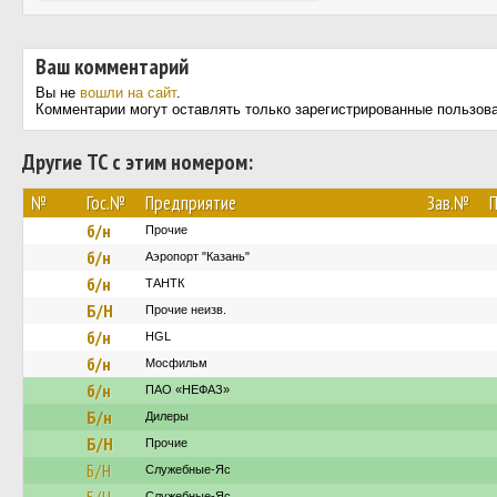
Ваш комментарий
Вы не
вошли на сайт
.
Комментарии могут оставлять только зарегистрированные пользов
Другие ТС с этим номером:
№
Гос.№
Предприятие
Зав.№
П
б/н
Прочие
б/н
Аэропорт "Казань"
б/н
ТАНТК
Б/Н
Прочие неизв.
б/н
HGL
б/н
Мосфильм
б/н
ПАО «НЕФАЗ»
Б/н
Дилеры
Б/Н
Прочие
Б/Н
Служебные-Яс
Служебные-Яс