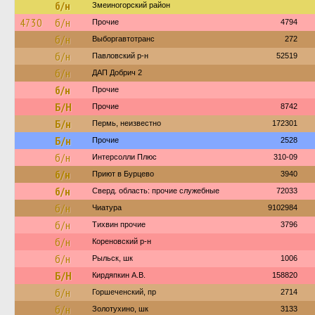
б/н
Змеиногорский район
4730
б/н
Прочие
4794
б/н
Выборгавтотранс
272
б/н
Павловский р-н
52519
б/н
ДАП Добрич 2
б/н
Прочие
Б/Н
Прочие
8742
Б/н
Пермь, неизвестно
172301
Б/н
Прочие
2528
б/н
Интерсолли Плюс
310-09
б/н
Приют в Бурцево
3940
б/н
Сверд. область: прочие служебные
72033
б/н
Чиатура
9102984
б/н
Тихвин прочие
3796
б/н
Кореновский р-н
б/н
Рыльск, шк
1006
Б/Н
Кирдяпкин А.В.
158820
б/н
Горшеченский, пр
2714
б/н
Золотухино, шк
3133