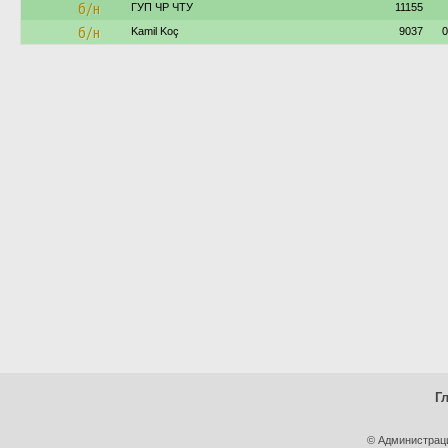
б/н
ГУП ЧР ЧТУ
11155
б/н
Kamil Koç
9037
0
Г
© Администрац