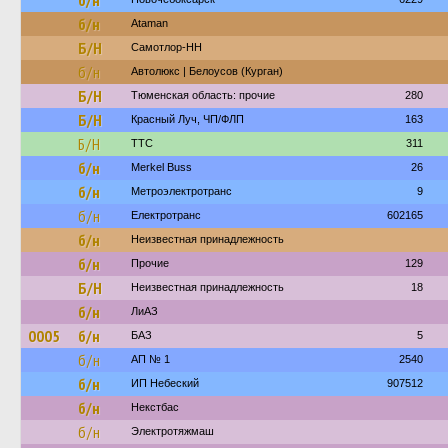
б/н
б/н
Ataman
Б/Н
Самотлор-НН
б/н
Автолюкс | Белоусов (Курган)
Б/Н
Тюменская область: прочие
280
Б/Н
Красный Луч, ЧП/ФЛП
163
Б/Н
ТТС
311
б/н
Merkel Buss
26
б/н
Метроэлектротранс
9
б/н
Електротранс
602165
б/н
Неизвестная принадлежность
б/н
Прочие
129
Б/Н
Неизвестная принадлежность
18
б/н
ЛиАЗ
0005
б/н
БАЗ
5
б/н
АП № 1
2540
б/н
ИП Небеский
907512
б/н
Некстбас
б/н
Электротяжмаш