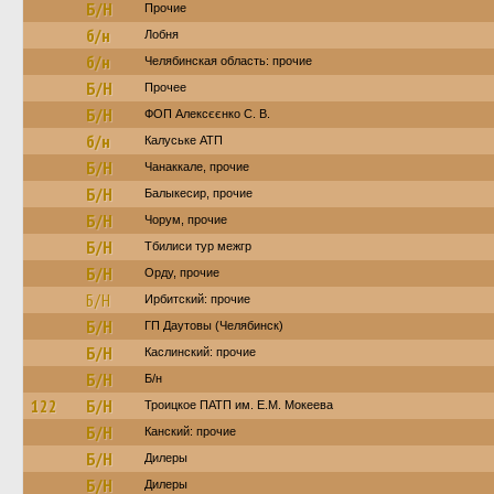
Б/Н
Прочие
б/н
Лобня
б/н
Челябинская область: прочие
Б/Н
Прочее
Б/Н
ФОП Алексєєнко С. В.
б/н
Калуське АТП
Б/Н
Чанаккале, прочие
Б/Н
Балыкесир, прочие
Б/Н
Чорум, прочие
Б/Н
Тбилиси тур межгр
Б/Н
Орду, прочие
Б/Н
Ирбитский: прочие
Б/Н
ГП Даутовы (Челябинск)
Б/Н
Каслинский: прочие
Б/Н
Б/н
122
Б/Н
Троицкое ПАТП им. Е.М. Мокеева
Б/Н
Канский: прочие
Б/Н
Дилеры
Б/Н
Дилеры