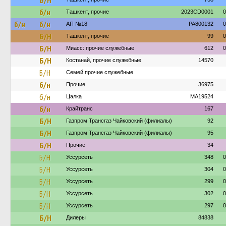
Б/Н
б/н
Ташкент, прочие
2023CD0001
0
б/н
б/н
АП №18
PA800132
0
Б/Н
Ташкент, прочие
99
0
Б/Н
Миасс: прочие служебные
612
0
Б/Н
Костанай, прочие служебные
14570
Б/Н
Семей прочие служебные
б/н
Прочие
36975
б/н
Цалка
MA19524
б/н
Крайтранс
167
Б/Н
Газпром Трансгаз Чайковский (филиалы)
92
Б/Н
Газпром Трансгаз Чайковский (филиалы)
95
Б/Н
Прочие
34
Б/Н
Уссурсеть
348
0
Б/Н
Уссурсеть
304
0
Б/Н
Уссурсеть
299
0
Б/Н
Уссурсеть
302
0
Б/Н
Уссурсеть
297
0
Б/Н
Дилеры
84838