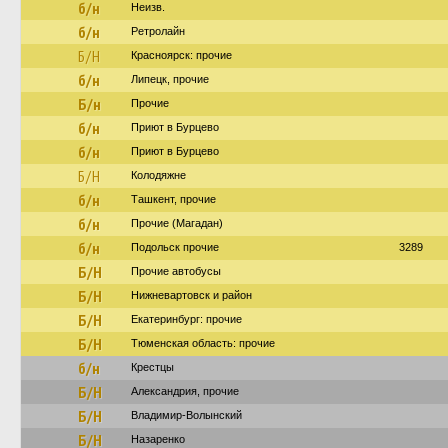
б/н
Неизв.
б/н
Ретролайн
Б/Н
Красноярск: прочие
б/н
Липецк, прочие
Б/н
Прочие
б/н
Приют в Бурцево
б/н
Приют в Бурцево
Б/Н
Колодяжне
б/н
Ташкент, прочие
б/н
Прочие (Магадан)
б/н
Подольск прочие
3289
Б/Н
Прочие автобусы
Б/Н
Нижневартовск и район
Б/Н
Екатеринбург: прочие
Б/Н
Тюменская область: прочие
б/н
Крестцы
Б/Н
Александрия, прочие
Б/Н
Владимир-Волынский
Б/Н
Назаренко