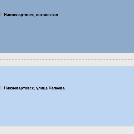
О
,
Нижневартовск
,
автовокзал
а
О
,
Нижневартовск
,
улица Чапаева