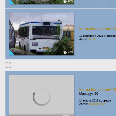
805
Ханты-Мансийский А
12 сентября 2021 г., воск
Автор:
AlexG
439
2021
2018
Ханты-Мансийский А
Маршрут
30
14 марта 2018 г., среда
Автор:
Кривич Илья
501