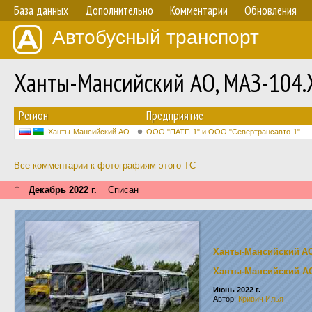
База данных
Дополнительно
Комментарии
Обновления
Автобусный транспорт
Ханты-Мансийский АО, МАЗ-104.
Регион
Предприятие
Ханты-Мансийский АО
ООО "ПАТП-1" и ООО "Севертрансавто-1"
Все комментарии к фотографиям этого ТС
↑
Декабрь 2022 г.
Списан
Ханты-Мансийский А
Ханты-Мансийский А
Июнь 2022 г.
Автор:
Кривич Илья