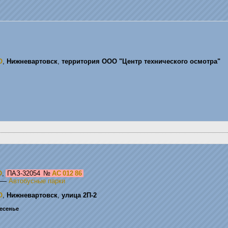
О
,
Нижневартовск
,
территория ООО "Центр технического осмотра"
О
,
ПАЗ-32054
№
АС 012 86
—
Автобусные парки
О
,
Нижневартовск
,
улица 2П-2
ресенье