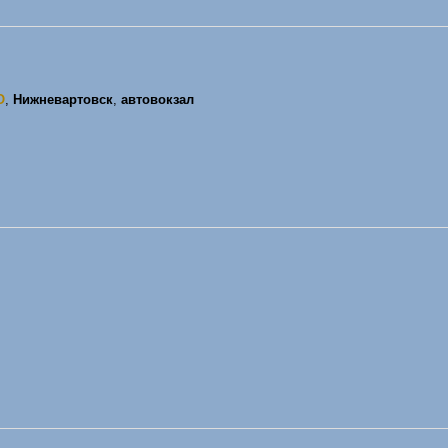
О
,
Нижневартовск
,
автовокзал