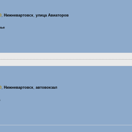
О
,
Нижневартовск
,
улица Авиаторов
нье
О
,
Нижневартовск
,
автовокзал
а