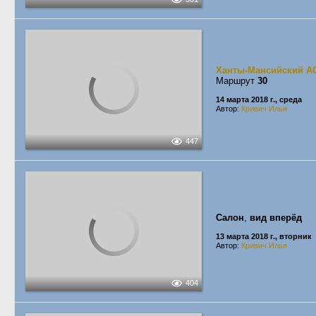
Ханты-Мансийский А
Маршрут
30
14 марта 2018 г., среда
Автор:
Кривич Илья
447
Салон
,
вид вперёд
13 марта 2018 г., вторник
Автор:
Кривич Илья
404