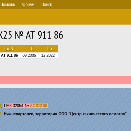
Помощь
Форум
Поиск
Х25 № АТ 911 86
Гос.№
С...
По...
АТ 911 86
09.2005
12.2022
О
,
ПАЗ-32054
№
АС 012 86
О
,
Нижневартовск
,
территория ООО "Центр технического осмотра"