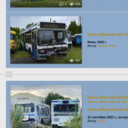
2
636
Ханты-Мансийский А
Июнь 2022 г.
Автор:
Кривич Илья
357
2022
2021
Ханты-Мансийский А
Ханты-Мансийский АО
Ханты-Мансийский А
12 сентября 2021 г., воск
Автор:
AlexG