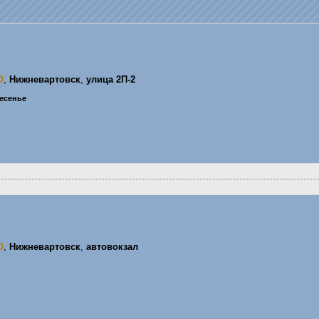
О
,
Нижневартовск
,
улица 2П-2
ресенье
О
,
Нижневартовск
,
автовокзал