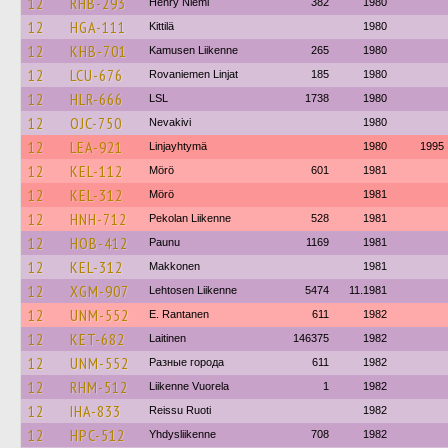
12
RHB-293
Henry Niemi
382
1980
12
HGA-111
Kittilä
1980
12
KHB-701
Kamusen Liikenne
265
1980
12
LCU-676
Rovaniemen Linjat
185
1980
12
HLR-666
LSL
1738
1980
12
OJC-750
Nevakivi
1980
12
LEA-921
Linjayhtymä
1980
1995
12
KEL-112
Mörö
601
1981
12
KEL-312
Mörö
1981
12
HNH-712
Pekolan Liikenne
528
1981
12
HOB-412
Paunu
1169
1981
12
KEL-312
Makkonen
1981
12
XGM-907
Lehtosen Liikenne
5474
11.1981
12
UNM-552
E. Rantanen
611
1982
12
KET-682
Laitinen
146375
1982
12
UNM-552
Разные города
611
1982
12
RHM-512
Liikenne Vuorela
1
1982
12
IHA-833
Reissu Ruoti
1982
12
HPC-512
Yhdysliikenne
708
1982