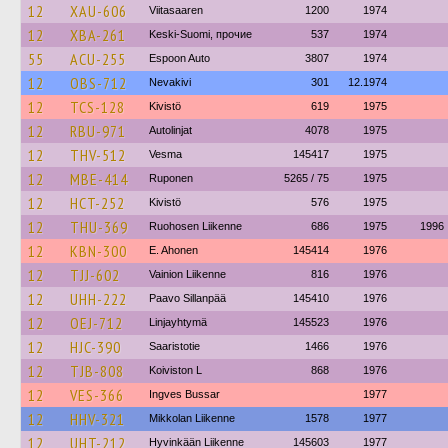
12
XAU-606
Viitasaaren
1200
1974
12
XBA-261
Keski-Suomi, прочие
537
1974
55
ACU-255
Espoon Auto
3807
1974
12
OBS-712
Nevakivi
301
12.1974
12
TCS-128
Kivistö
619
1975
12
RBU-971
Autolinjat
4078
1975
12
THV-512
Vesma
145417
1975
12
MBE-414
Ruponen
5265 / 75
1975
12
HCT-252
Kivistö
576
1975
12
THU-369
Ruohosen Liikenne
686
1975
1996
12
KBN-300
E. Ahonen
145414
1976
12
TJJ-602
Vainion Liikenne
816
1976
12
UHH-222
Paavo Sillanpää
145410
1976
12
OEJ-712
Linjayhtymä
145523
1976
12
HJC-390
Saaristotie
1466
1976
12
TJB-808
Koiviston L
868
1976
12
VES-366
Ingves Bussar
1977
12
HHV-321
Mikkolan Liikenne
1578
1977
12
UHT-212
Hyvinkään Liikenne
145603
1977