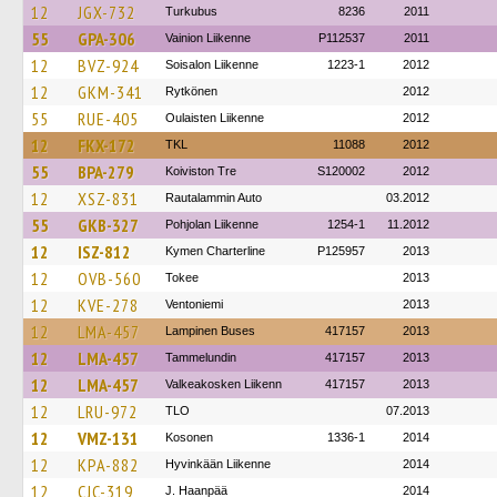
12
JGX-732
Turkubus
8236
2011
55
GPA-306
Vainion Liikenne
P112537
2011
12
BVZ-924
Soisalon Liikenne
1223-1
2012
12
GKM-341
Rytkönen
2012
55
RUE-405
Oulaisten Liikenne
2012
12
FKX-172
TKL
11088
2012
55
BPA-279
Koiviston Tre
S120002
2012
12
XSZ-831
Rautalammin Auto
03.2012
55
GKB-327
Pohjolan Liikenne
1254-1
11.2012
12
ISZ-812
Kymen Charterline
P125957
2013
12
OVB-560
Tokee
2013
12
KVE-278
Ventoniemi
2013
12
LMA-457
Lampinen Buses
417157
2013
12
LMA-457
Tammelundin
417157
2013
12
LMA-457
Valkeakosken Liikenn
417157
2013
12
LRU-972
TLO
07.2013
12
VMZ-131
Kosonen
1336-1
2014
12
KPA-882
Hyvinkään Liikenne
2014
12
CJC-319
J. Haanpää
2014