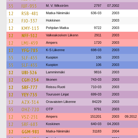
55
IUF-955
M. V. Wikström
2797
07.2002
12
RSB-481
Matka-Niinimäki
636-03
2003
12
FJO-337
Hokkinen
2003
12
KMY-113
Pohjolan Matka
9722
2003
12
NFF-512
Valkeakosken Liikenn
2911
2003
12
LMJ-459
Ampers
1720
2003
12
YFG-785
K-S Liikenne
698-03
2003
55
SLF-455
Kuopion
106
2003
55
SLF-455
Kuopion
106
2003
12
UBI-326
Lamminmäki
9816
2003
12
CGH-254
Itkonen
743-03
2003
12
SRF-777
Reissu Ruoti
710-03
2003
12
YEY-735
Tourusen Linjat
699-03
2003
12
AZX-314
Oravaisten Liikenne
84229
2003
55
OHZ-720
OTP
9791
2003
12
VSZ-251
Ampers
151201
2003
09.2012
12
SRF-683
Koskinen
640-03
04.2003
12
GGM-981
Matka-Niinimäki
31183
2004