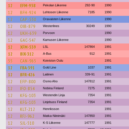
12
EFM-958
Pekolan Liikenne
292-90
1990
12
BFH-924
Lehtosen Liikenne
7185
1990
12
CAP-530
Oravaisten Liikenne
1990
12
OIB-879
Westerlines
30249
1990
12
UKH-639
Porvoon
1990
12
GAC-547
Kamusen Liikenne
1990
12
XFM-539
LSL
147864
1991
12
BIX-312
A-Bus
912
1991
55
CAN-965
Koiviston Oulu
1991
12
FBA-391
Gold Line
1037
1991
12
BFR-426
Laitinen
339-91
1991
12
EFP-800
Osmo Aho
147812
1991
12
IFO-854
Nobina Finland
7275
1991
12
KFG-103
Westendin Linja
7354
1991
12
KFG-103
Linjebuss Finland
7354
1991
12
KLT-212
Henriksson
1991
12
RFJ-962
Matka-Niinimäki
147850
1991
12
SJL-510
K-S Liikenne
147777
1991