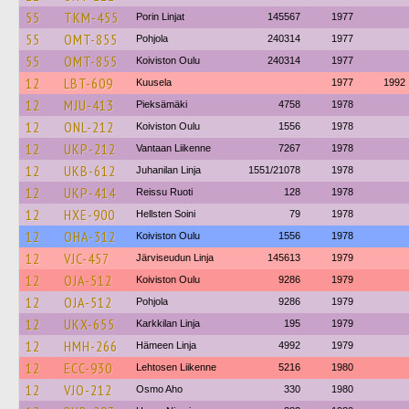
55
TKM-455
Porin Linjat
145567
1977
55
OMT-855
Pohjola
240314
1977
55
OMT-855
Koiviston Oulu
240314
1977
12
LBT-609
Kuusela
1977
1992
12
MJU-413
Pieksämäki
4758
1978
12
ONL-212
Koiviston Oulu
1556
1978
12
UKP-212
Vantaan Liikenne
7267
1978
12
UKB-612
Juhanilan Linja
1551/21078
1978
12
UKP-414
Reissu Ruoti
128
1978
12
HXE-900
Hellsten Soini
79
1978
12
OHA-312
Koiviston Oulu
1556
1978
12
VJC-457
Järviseudun Linja
145613
1979
12
OJA-512
Koiviston Oulu
9286
1979
12
OJA-512
Pohjola
9286
1979
12
UKX-655
Karkkilan Linja
195
1979
12
HMH-266
Hämeen Linja
4992
1979
12
ECC-930
Lehtosen Liikenne
5216
1980
12
VJO-212
Osmo Aho
330
1980