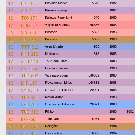
12
UPJ-802
Pohjolan Matka
5678
1982
12
ARL-103
Разные города
1982
12
TOB-179
Kuljetus Fagerlund
846
1983
12
LHB-672
Veljekset Salmela
146656
1983
55
SJS-533
Porvoon
5823
1983
12
SJS-563
Kuopion
5827
1983
12
TTT-312
Artturi Anttila
905
1983
12
KHH-212
Makkonen
818
1983
12
XHH-138
Tourusen Linjat
1983
12
ASC-176
Härmän Liikenne
1983
12
TUK-600
Varsinais-Suomi
146659
1983
12
LHK-113
Rovaniemen Linjat
146661
1983
12
VMR-710
Oravaisten Liikenne
20091
1983
55
TUV-955
Matka-Autot
1983
12
VMR-799
Oravaisten Liikenne
20091
1983
12
TUE-512
Förbom
1983
2002
12
RKN-666
Toimi Vento
5971
1984
55
UUE-155
Norrgård
1984
12
AUS-412
Espoon Auto
6090
1984