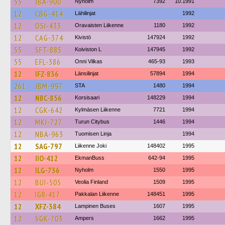
55
JBA-900
Nyholm
7392
10.1991
12
CBG-414
Lähilinjat
1992
12
OSI-433
Oravaisten Liikenne
1180
1992
12
CAG-374
Kivistö
147924
1992
55
SFT-885
Koiviston L
147945
1992
55
EFL-386
Onni Vilkas
465-93
1993
12
IFZ-836
Länsilinjat
57894
1994
261
JBM-997
STA
1480
1994
12
NBC-856
Korsisaari
148229
1994
12
CGK-642
Kylmäsen Liikenne
7721
1994
12
MKI-727
Turun Citybus
1446
1994
12
NBA-963
Tuomisen Linja
1994
12
SAG-797
Liikenne Joki
148402
1995
12
IIO-412
EkmanBuss
642-94
1995
12
ILG-736
Nyholm
1550
1995
12
BUI-505
Veolia Finland
1509
1995
12
IGR-417
Pakkalan Liikenne
148451
1995
12
XFZ-384
Lampinen Buses
1607
1995
12
SGK-703
Ampers
1662
1995