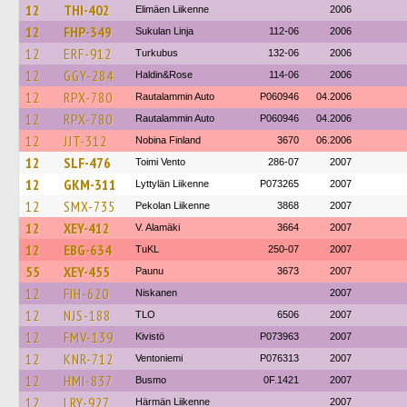
12
THI-402
Elimäen Liikenne
2006
12
FHP-349
Sukulan Linja
112-06
2006
12
ERF-912
Turkubus
132-06
2006
12
GGY-284
Haldin&Rose
114-06
2006
12
RPX-780
Rautalammin Auto
P060946
04.2006
12
RPX-780
Rautalammin Auto
P060946
04.2006
12
JJT-312
Nobina Finland
3670
06.2006
12
SLF-476
Toimi Vento
286-07
2007
12
GKM-311
Lyttylän Liikenne
P073265
2007
12
SMX-735
Pekolan Liikenne
3868
2007
12
XEY-412
V. Alamäki
3664
2007
12
EBG-634
TuKL
250-07
2007
55
XEY-455
Paunu
3673
2007
12
FIH-620
Niskanen
2007
12
NJS-188
TLO
6506
2007
12
FMV-139
Kivistö
P073963
2007
12
KNR-712
Ventoniemi
P076313
2007
12
HMI-837
Busmo
0F.1421
2007
12
LRY-927
Härmän Liikenne
2007