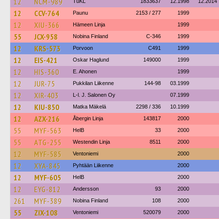
12
NCM-989
TuKL
1833637
12.1998
12.2014
12
CCV-764
Paunu
2153 / 277
1999
12
XIU-366
Hämeen Linja
1999
55
JCX-958
Nobina Finland
C-346
1999
12
KRS-573
Porvoon
C491
1999
12
EIS-421
Oskar Haglund
149000
1999
12
HIS-360
E. Ahonen
1999
12
JUR-75
Pukkilan Liikenne
144-98
03.1999
12
XIR-403
L-l. J. Salonen Oy
07.1999
12
KIU-850
Matka Mäkelä
2298 / 336
10.1999
12
AZX-216
Åbergin Linja
143817
2000
55
MYF-563
HelB
33
2000
55
ATG-255
Westendin Linja
8511
2000
12
MYF-585
Ventoniemi
2000
12
XYA-845
Pyhtään Liikenne
2000
12
MYF-605
HelB
2000
12
EYG-812
Andersson
93
2000
261
MYF-389
Nobina Finland
108
2000
55
ZIX-108
Ventoniemi
520079
2000