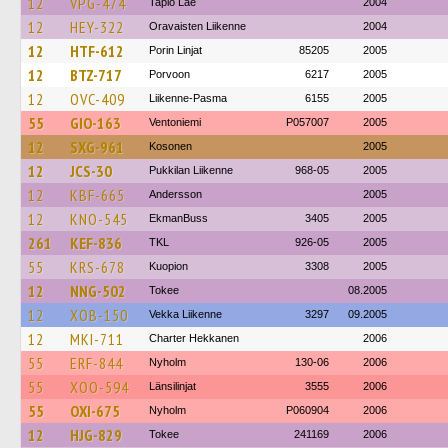
12
VPG-474
Tapio Lae
2004
12
HEY-322
Oravaisten Liikenne
2004
12
HTF-612
Porin Linjat
85205
2005
12
BTZ-717
Porvoon
6217
2005
12
OVC-409
Liikenne-Pasma
6155
2005
55
GIO-163
Ventoniemi
P057007
2005
12
SXG-961
Kosonen
2005
12
JCS-30
Pukkilan Liikenne
968-05
2005
12
KBF-665
Andersson
2005
12
KNO-545
EkmanBuss
3405
2005
261
KEF-836
TKL
926-05
2005
55
KRS-678
Kuopion
3308
2005
12
NNG-502
Tokee
08.2005
12
XOB-150
Vekka Liikenne
3297
09.2005
12
MKI-711
Charter Hekkanen
2006
55
ERF-844
Nyholm
130-06
2006
55
XOO-594
Länsilinjat
3555
2006
55
OXI-675
Nyholm
P060904
2006
12
HJG-829
Tokee
241169
2006