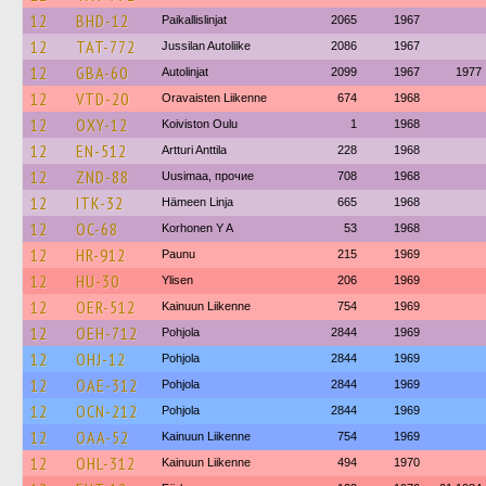
12
BHD-12
Paikallislinjat
2065
1967
12
TAT-772
Jussilan Autoliike
2086
1967
12
GBA-60
Autolinjat
2099
1967
1977
12
VTD-20
Oravaisten Liikenne
674
1968
12
OXY-12
Koiviston Oulu
1
1968
12
EN-512
Artturi Anttila
228
1968
12
ZND-88
Uusimaa, прочие
708
1968
12
ITK-32
Hämeen Linja
665
1968
12
OC-68
Korhonen Y A
53
1968
12
HR-912
Paunu
215
1969
12
HU-30
Ylisen
206
1969
12
OER-512
Kainuun Liikenne
754
1969
12
OEH-712
Pohjola
2844
1969
12
OHJ-12
Pohjola
2844
1969
12
OAE-312
Pohjola
2844
1969
12
OCN-212
Pohjola
2844
1969
12
OAA-52
Kainuun Liikenne
754
1969
12
OHL-312
Kainuun Liikenne
494
1970