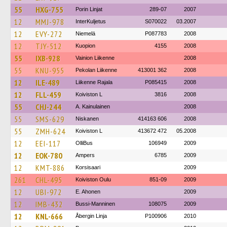
55
HXG-755
Porin Linjat
289-07
2007
12
MMJ-978
InterKuljetus
S070022
03.2007
12
EVY-272
Niemelä
P087783
2008
12
TJY-512
Kuopion
4155
2008
55
IXB-928
Vainion Liikenne
2008
55
KNU-955
Pekolan Liikenne
413001 362
2008
12
ILE-489
Liikenne Rajala
P085415
2008
12
FLL-459
Koiviston L
3816
2008
55
CHJ-244
A. Kainulainen
2008
55
SMS-629
Niskanen
414163 606
2008
55
ZMH-624
Koiviston L
413672 472
05.2008
12
EEI-117
OlliBus
106949
2009
12
EOK-780
Ampers
6785
2009
12
KMT-886
Korsisaari
2009
261
CHL-495
Koiviston Oulu
851-09
2009
12
UBI-972
E. Ahonen
2009
12
IMB-432
Bussi-Manninen
108075
2009
12
KNL-666
Åbergin Linja
P100906
2010