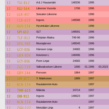
12
TGI-812
A & J Hautamäki
148336
1995
12
RGJ-364
Liikenne Vuorela
1706
1996
12
LGX-437
Soisalon Liikenne
1996
55
CCB-619
Ingves
148588
1996
12
HGV-134
Hyvinkään Liikenne
1996
12
SPI-612
SLT
148591
1996
12
TLF-812
Pohjolan Matka
748-96
1996
12
SPG-943
Mustajärven
148545
1996
12
GCY-806
Hämeen Linja
24665
1996
12
GBX-804
Koiviston L
148496
1996
55
GCY-806
Porin Linjat
24665
1996
12
ZGC-729
Valkeakosken Liikenn
1690
01.1996
03.2023
55
GBY-244
Porvoon
1864
1997
12
UBF-872
Y. Makkonen
1889
1997
12
NCN-134
Rautalammin Auto
1997
12
TMF-625
Mäkela
24714
1997
12
OIB-912
Ingves
148623
1997
12
NCN-134
Rautalammin Auto
1997
12
ZGU-122
Metsälän Linja
4
1997