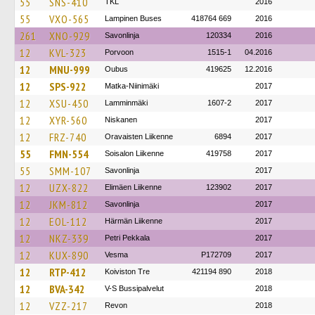
55
SNS-410
TKL
2016
55
VXO-565
Lampinen Buses
418764 669
2016
261
XNO-929
Savonlinja
120334
2016
12
KVL-323
Porvoon
1515-1
04.2016
12
MNU-999
Oubus
419625
12.2016
12
SPS-922
Matka-Niinimäki
2017
12
XSU-450
Lamminmäki
1607-2
2017
12
XYR-560
Niskanen
2017
12
FRZ-740
Oravaisten Liikenne
6894
2017
55
FMN-554
Soisalon Liikenne
419758
2017
55
SMM-107
Savonlinja
2017
12
UZX-822
Elimäen Liikenne
123902
2017
12
JKM-812
Savonlinja
2017
12
EOL-112
Härmän Liikenne
2017
12
NKZ-339
Petri Pekkala
2017
12
KUX-890
Vesma
P172709
2017
12
RTP-412
Koiviston Tre
421194 890
2018
12
BVA-342
V-S Bussipalvelut
2018
12
VZZ-217
Revon
2018