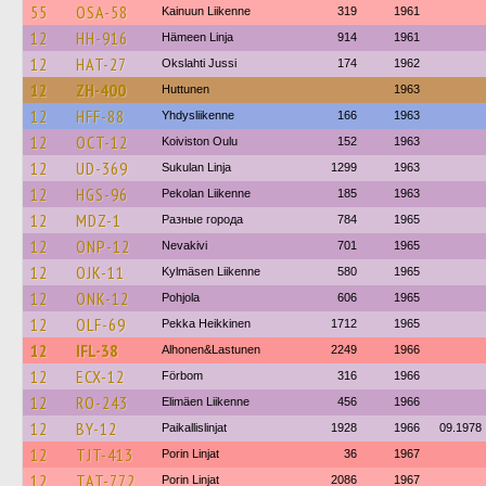
55
OSA-58
Kainuun Liikenne
319
1961
12
HH-916
Hämeen Linja
914
1961
12
HAT-27
Okslahti Jussi
174
1962
12
ZH-400
Huttunen
1963
12
HFF-88
Yhdysliikenne
166
1963
12
OCT-12
Koiviston Oulu
152
1963
12
UD-369
Sukulan Linja
1299
1963
12
HGS-96
Pekolan Liikenne
185
1963
12
MDZ-1
Разные города
784
1965
12
ONP-12
Nevakivi
701
1965
12
OJK-11
Kylmäsen Liikenne
580
1965
12
ONK-12
Pohjola
606
1965
12
OLF-69
Pekka Heikkinen
1712
1965
12
IFL-38
Alhonen&Lastunen
2249
1966
12
ECX-12
Förbom
316
1966
12
RO-243
Elimäen Liikenne
456
1966
12
BY-12
Paikallislinjat
1928
1966
09.1978
12
TJT-413
Porin Linjat
36
1967
12
TAT-772
Porin Linjat
2086
1967