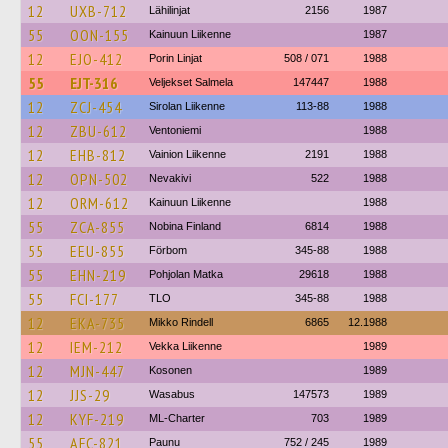
12
UXB-712
Lähilinjat
2156
1987
55
OON-155
Kainuun Liikenne
1987
12
EJO-412
Porin Linjat
508 / 071
1988
55
EJT-316
Veljekset Salmela
147447
1988
12
ZCJ-454
Sirolan Liikenne
113-88
1988
12
ZBU-612
Ventoniemi
1988
12
EHB-812
Vainion Liikenne
2191
1988
12
OPN-502
Nevakivi
522
1988
12
ORM-612
Kainuun Liikenne
1988
55
ZCA-855
Nobina Finland
6814
1988
55
EEU-855
Förbom
345-88
1988
55
EHN-219
Pohjolan Matka
29618
1988
55
FCI-177
TLO
345-88
1988
12
EKA-735
Mikko Rindell
6865
12.1988
12
IEM-212
Vekka Liikenne
1989
12
MJN-447
Kosonen
1989
12
JJS-29
Wasabus
147573
1989
12
KYF-219
ML-Charter
703
1989
55
AFC-821
Paunu
752 / 245
1989