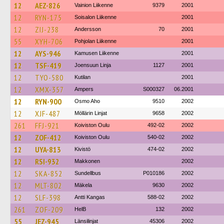
12
AEZ-826
Vainion Liikenne
9379
2001
12
RYN-175
Soisalon Liikenne
2001
12
ZIJ-238
Andersson
70
2001
55
XYH-706
Pohjolan Liikenne
2001
12
AYS-946
Kamusen Liikenne
2001
12
TSF-419
Joensuun Linja
1127
2001
12
TYO-580
Kutilan
2001
12
XMX-357
Ampers
S000327
06.2001
12
RYN-900
Osmo Aho
9510
2002
12
XJF-487
Möllärin Linjat
9658
2002
261
FFJ-921
Koiviston Oulu
492-02
2002
12
ZOF-412
Koiviston Oulu
540-02
2002
12
UYA-813
Kivistö
474-02
2002
12
RSI-932
Makkonen
2002
12
SKA-852
Sundellbus
P010186
2002
12
MLT-802
Mäkela
9630
2002
12
SLF-398
Antti Kangas
588-02
2002
261
ZOF-209
HelB
132
2002
55
JEZ-945
Länsilinjat
45306
2002