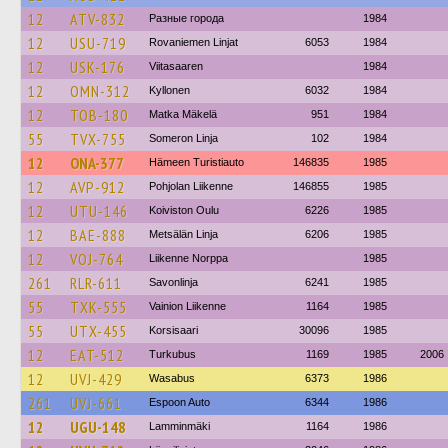
12
ATV-832
Разные города
1984
12
USU-719
Rovaniemen Linjat
6053
1984
12
USK-176
Viitasaaren
1984
12
OMN-312
Kyllonen
6032
1984
12
TOB-180
Matka Mäkelä
951
1984
55
TVX-755
Someron Linja
102
1984
12
ONA-377
Hämeen Turistiauto
146835
1985
12
AVP-912
Pohjolan Liikenne
146855
1985
12
UTU-146
Koiviston Oulu
6226
1985
12
BAE-888
Metsälän Linja
6206
1985
12
VOJ-764
Liikenne Norppa
1985
261
RLR-611
Savonlinja
6241
1985
55
TXK-555
Vainion Liikenne
1164
1985
55
UTX-455
Korsisaari
30096
1985
12
EAT-512
Turkubus
1169
1985
2006
12
UVJ-429
Wasabus
6373
1986
261
UVJ-661
Espoon Auto
6344
1986
12
UGU-148
Lamminmäki
1164
1986