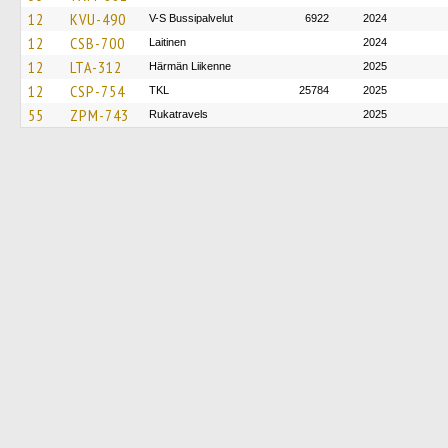
12
KVU-490
V-S Bussipalvelut
6922
2024
12
CSB-700
Laitinen
2024
12
LTA-312
Härmän Liikenne
2025
12
CSP-754
TKL
25784
2025
55
ZPM-743
Rukatravels
2025