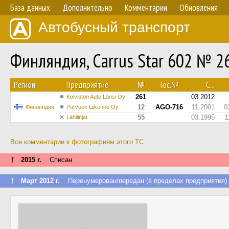
База данных
Дополнительно
Комментарии
Обновления
Автобусный транспорт
Финляндия, Carrus Star 602 № 2
Регион
Предприятие
№
Гос.№
С...
261
03.2012
Koiviston Auto Länsi Oy
12
AGO-716
11.2001
0
Финляндия
Porvoon Liikenne Oy
55
03.1995
1
Lähilinjat
Все комментарии к фотографиям этого ТС
↑
2015 г.
Списан
↑
Март 2012 г.
Перенумерован/передан (в пределах предприятия)