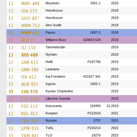
12
MNP-499
Muurinen
1651-1
2018
12
IOA-153
Henriksson
2018
12
GOO-887
Henriksson
2018
12
MNM-712
Atro Vuolle
2018
12
MNM-612
Paunu
1687-2
2018
12
ÅLW 12
Williams Buss
420643 534
2018
12
JLJ-150
Tammelundin
2019
12
XOS-688
Nyholm
2019
12
GNR-612
HelB
P197756
2019
12
GNN-588
Lauhamo
2019
12
ISK-612
Kaj Forsblom
421927 341
2019
55
NLN-955
Ingves
1665-1
2019
55
COC-370
Kymen Charterline
2019
12
ETC-574
Liikenne Vuorela
2019
12
FOC-115
Koivuranta
118459
12.2019
12
RUL-412
Kuopion
P212016
2021
55
YXM-889
Nyholm
2737
2021
55
LPM-555
TuKL
P220214
2022
55
YXM-861
TLO
19270
2023