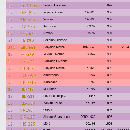
12
ZGO-903
Leiniön Liikenne
1997
12
OIB-912
Ingves Bussar
148623
1997
12
BIA-563
Vesanen
148638
1997
12
JCA-983
Kosonen
863-97
1997
12
LZB-623
Revon
875-97
1997
55
IIG-890
Pekolan Liikenne
1997
261
GBL-661
Pohjolan Matka
1843 / 46
1997
2024
12
FFI-579
Vekka Liikenne
89847
1998
12
LIB-743
Soisalon Liikenne
1998
55
EIJ-407
Pohjolan Matka
148820
1998
55
CCO-972
Andersson
8237
1998
55
UPF-213
Korsisaari
3752
1998
12
HIJ-712
Muurinen
148797
1998
12
HIB-511
Liikenne Norppa
1945
1998
12
ÅLA 308
Williams Buss
871-98
1998
12
IIJ-190
OlliBus
1998
12
EIP-197
Alhonen&Lastunen
2099 / 030
1998
12
HIS-223
Mörö
991-98
1998