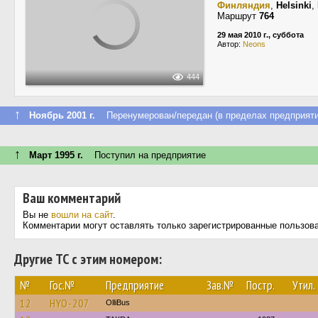
Финляндия
,
Helsinki
,
Маршрут
764
29 мая 2010 г., суббота
Автор:
Neons
444
↑
Ноябрь 2001 г.
Перенумерован/передан (в пределах предприяти
↑
Март 1995 г.
Поступил на предприятие
Ваш комментарий
Вы не
вошли на сайт
.
Комментарии могут оставлять только зарегистрированные пользов
Другие ТС с этим номером:
№
Гос.№
Предприятие
Зав.№
Постр.
Утил.
12
HYO-207
OlliBus