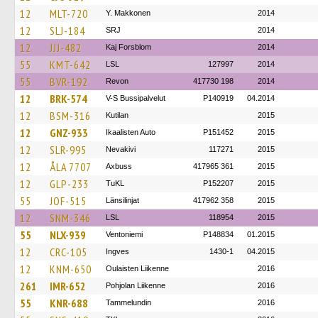
12
MLT-720
Y. Makkonen
2014
12
SLJ-184
SRJ
2014
12
JJJ-482
Kaj Forsblom
2014
55
KMT-642
LSL
127997
2014
55
BVR-192
Revon
417730 198
2014
12
BRK-574
V-S Bussipalvelut
P140919
04.2014
12
BSM-316
Kutilan
2015
12
GNZ-933
Ikaalisten Auto
P151452
2015
12
SLR-995
Nevakivi
117271
2015
12
ÅLA 7707
Axbuss
417965 361
2015
12
GLP-233
TuKL
P152207
2015
55
JOF-515
Länsilinjat
417962 358
2015
12
SNM-346
LSL
118954
2015
55
NLX-939
Ventoniemi
P148834
01.2015
12
CRC-105
Ingves
1430-1
04.2015
12
KNM-650
Oulaisten Liikenne
2016
261
IMR-652
Pohjolan Liikenne
2016
55
KNR-688
Tammelundin
2016