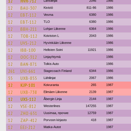
12
HVH-712
Länsilinjat
2046
1986
12
BAU-307
Kivistö
811-86
1986
12
EBT-112
Vesma
6380
1986
12
EBT-112
TLO
6380
1986
12
BBH-211
Lohjan Liikenne
6364
1986
12
TOB-112
Koiviston L
2043
1986
12
UVS-212
Hyvinkään Liikenne
1986
12
IBB-100
Hellsten Soini
11921
1986
12
OOC-312
Linjayhtymä
1986
12
BAN-871
Tolkis Auto
1986
261
UVJ-661
Stagecoach Finland
6344
1986
55
UXB-855
Lähilinjat
2067
1986
12
KJP-101
Koivuranta
265
1987
12
UXB-738
Elimäen Liikenne
2139
1987
12
UXS-112
Åbergin Linja
2144
1987
12
VSE-812
Westerlines
147255
1987
12
ZHO-651
Uusimaa, прочие
12759
1987
12
ZAP-412
Porvoon kirjasto
418
1987
12
EEJ-212
Matka-Autot
1987