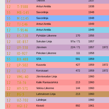
12
TAKRA
1937
12
T-3588
Artturi Anttila
1938
55
MB-145
Savonlinja
1948
55
M-1145
Savonlinja
1948
12
TJ-146
Artturi Anttila
1949
12
T-9146
Artturi Anttila
1949
12
RS-728
Pyhtään Liikenne
170
1956
12
UE-857
Sukulan Linja
97a / 71
1957
12
UY-338
Järvinen
224 / 71
1957
1972
12
IO-927
Pekolan Liikenne
111
1958
55
BX-488
STA
591
1959
12
LP-502
Kuusela
427
1959
1972
12
UL-12
Korsisaari
472
1959
1972
12
VML-40
Järviseudun Linja
1960
12
TÄ-76
Kalle Rantasärkkä
213
1960
12
HY-571
Vekka Liikenne
144
1960
12
BG-5
Lahnuksen Linja
213
1960
12
UZ-702
Lähilinjat
1960
12
HGI-12
Kivistö
892
1961