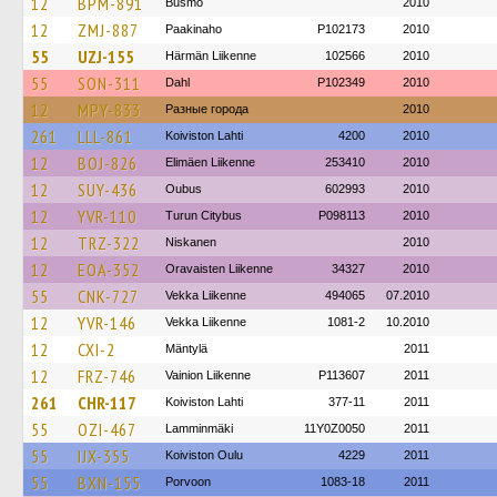
12
BPM-891
Busmo
2010
12
ZMJ-887
Paakinaho
P102173
2010
55
UZJ-155
Härmän Liikenne
102566
2010
55
SON-311
Dahl
P102349
2010
12
MPY-833
Разные города
2010
261
LLL-861
Koiviston Lahti
4200
2010
12
BOJ-826
Elimäen Liikenne
253410
2010
12
SUY-436
Oubus
602993
2010
12
YVR-110
Turun Citybus
P098113
2010
12
TRZ-322
Niskanen
2010
12
EOA-352
Oravaisten Liikenne
34327
2010
55
CNK-727
Vekka Liikenne
494065
07.2010
12
YVR-146
Vekka Liikenne
1081-2
10.2010
12
CXI-2
Mäntylä
2011
12
FRZ-746
Vainion Liikenne
P113607
2011
261
CHR-117
Koiviston Lahti
377-11
2011
55
OZI-467
Lamminmäki
11Y0Z0050
2011
55
IJX-355
Koiviston Oulu
4229
2011
55
BXN-155
Porvoon
1083-18
2011