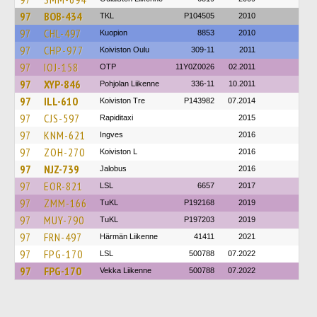
97
BOB-434
TKL
P104505
2010
97
CHL-497
Kuopion
8853
2010
97
CHP-977
Koiviston Oulu
309-11
2011
97
IOJ-158
OTP
11Y0Z0026
02.2011
97
XYP-846
Pohjolan Liikenne
336-11
10.2011
97
ILL-610
Koiviston Tre
P143982
07.2014
97
CJS-597
Rapiditaxi
2015
97
KNM-621
Ingves
2016
97
ZOH-270
Koiviston L
2016
97
NJZ-739
Jalobus
2016
97
EOR-821
LSL
6657
2017
97
ZMM-166
TuKL
P192168
2019
97
MUY-790
TuKL
P197203
2019
97
FRN-497
Härmän Liikenne
41411
2021
97
FPG-170
LSL
500788
07.2022
97
FPG-170
Vekka Liikenne
500788
07.2022