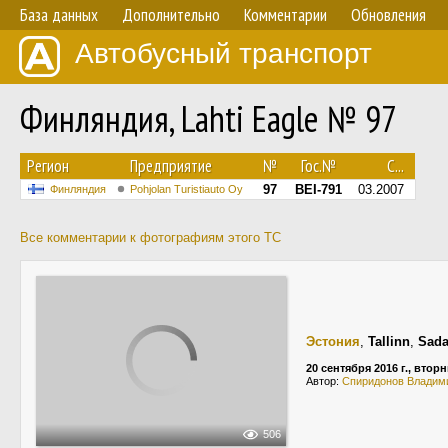
База данных
Дополнительно
Комментарии
Обновления
Автобусный транспорт
Финляндия, Lahti Eagle № 97
Регион
Предприятие
№
Гос.№
С...
97
BEI-791
03.2007
Финляндия
Pohjolan Turistiauto Oy
Все комментарии к фотографиям этого ТС
Эстония
,
Tallinn
,
Sada
20 сентября 2016 г., втор
Автор:
Спиридонов Владим
506