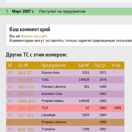
↑
Март 2007 г.
Поступил на предприятие
Ваш комментарий
Вы не
вошли на сайт
.
Комментарии могут оставлять только зарегистрированные пользов
Другие ТС с этим номером:
№
Гос.№
Предприятие
Зав.№
Постр.
Утил.
97
AEK-97
Espoon Auto
3151
1971
97
TKL-397
TuKL
145528
1976
97
HNJ-650
Pekolan Liikenne
451
1980
97
ONL-327
Koiviston Oulu
1981
97
OMB-852
Pohjolan Matka
146658
1983
97
ZBP-807
TLO
67
1983
1999
97
HSJ-383
Länsilinjat
3204
1984
97
CAF-169
Pohjolan Liikenne
1990
97
RFH-397
Transbus
7289
1991