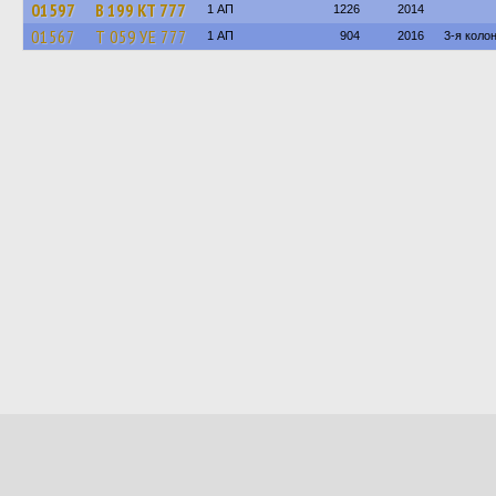
01597
В 199 КТ 777
1 АП
1226
2014
01567
Т 059 УЕ 777
1 АП
904
2016
3-я коло