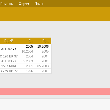
Помощь
Форум
Поиск
Гос.№
С...
По...
2005
10.2006
АН 007 77
10.2004
2005
С 170 ЕК 97
2004
2004
АН 003 77
05.2003
2004
1567 МНА
2001
05.2003
В 735 НР 77
1996
2001