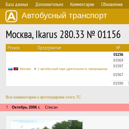
База данных
Дополнительно
Комментарии
Обновления
Автобусный транспорт
Москва, Ikarus 280.33 № 01156
Регион
Предприятие
№
01156
01569
01597
Москва
1 автобусный парк (деятельность прекращена)
01567
01590
Все комментарии к фотографиям этого ТС
↑
Октябрь 2006 г.
Списан