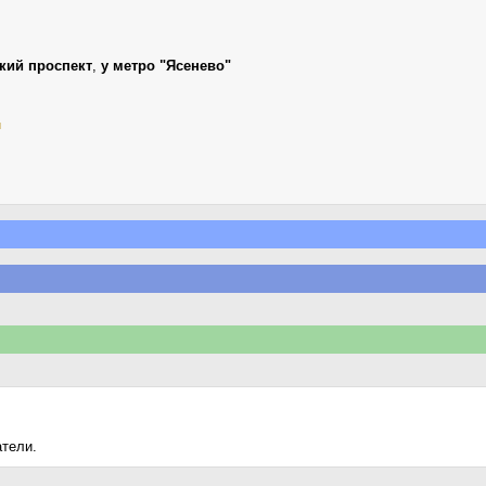
кий проспект
,
у метро "Ясенево"
й
атели.