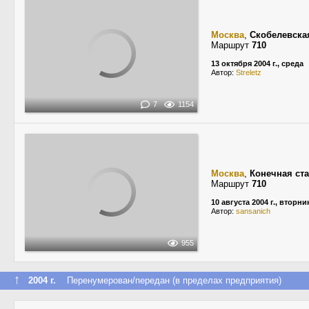
Москва
,
Скобелевска
Маршрут
710
13 октября 2004 г., среда
Автор:
Streletz
7
1154
Москва
,
Конечная ст
Маршрут
710
10 августа 2004 г., вторни
Автор:
sansanich
955
↑
2004 г.
Перенумерован/передан (в пределах предприятия)