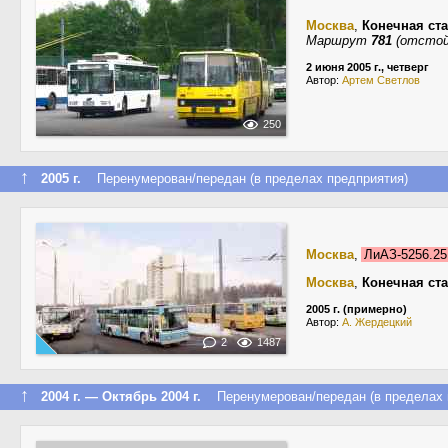
Москва
,
Конечная ст
Маршрут
781
(отстой
2 июня 2005 г., четверг
Автор:
Артем Светлов
250
↑
2005 г.
Перенумерован/передан (в пределах предприятия)
Москва
,
ЛиАЗ-5256.2
Москва
,
Конечная ст
2005 г. (примерно)
Автор:
А. Жердецкий
2
1487
↑
2004 г. — Октябрь 2004 г.
Перенумерован/передан (в пределах 