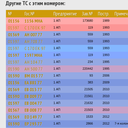
Другие ТС с этим номером:
№
Гос.№
Предприятие
Зав.№
Постр.
Примеч
01156
1156 МНА
1 АП
173680
1989
01597
С 170 ЕК 97
1 АП
119
1993
01569
АН 007 77
1 АП
559
1993
01597
АН 708 77
1 АП
559
1993
01597
С 170 ЕК 97
1 АП
559
1993
01597
1597 МНА
1 АП
119
1993
01597
АН 104 77
1 АП
234
1995
01590
АН 500 77
1 АП
220442
1995
01590
ВМ 015 77
1 АП
93
2006
01156
ЕА 881 77
1 АП
383
2009
01569
ЕВ 013 77
1 АП
21505
2010
01590
ЕВ 009 77
1 АП
21561
2010
01597
ЕВ 004 77
1 АП
21632
2010
01567
ЕВ 008 77
1 АП
21503
2010
01569
ЕО 149 77
1 АП
1533
2012
01590
ЕР 295 77
1 АП
2866
2012
7-я коло