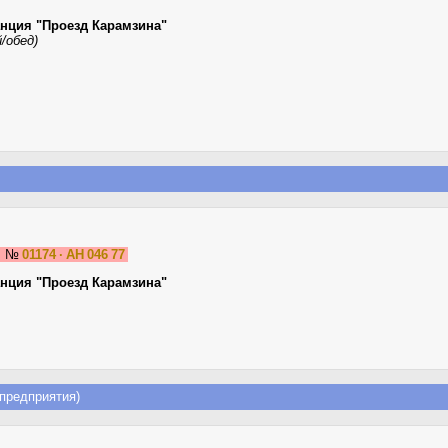
анция "Проезд Карамзина"
/обед)
5
№
01174 · АН 046 77
анция "Проезд Карамзина"
предприятия)