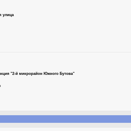
я улица
анция "2-й микрорайон Южного Бутова"
к