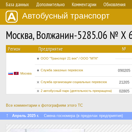
База данных
Дополнительно
Комментарии
Обновления
Автобусный транспорт
Москва, Волжанин-5285.06 № Х 
Регион
Предприятие
№
ООО "Транспорт 21 век" / ООО "МТК"
Служба заказных перевозок
090205
Москва
Служба организации социальных перевозок
21205
2 автобусный парк (деятельность прекращена)
02805
Все комментарии к фотографиям этого ТС
↑
Апрель 2025 г.
Смена госномера (в пределах предприятия)