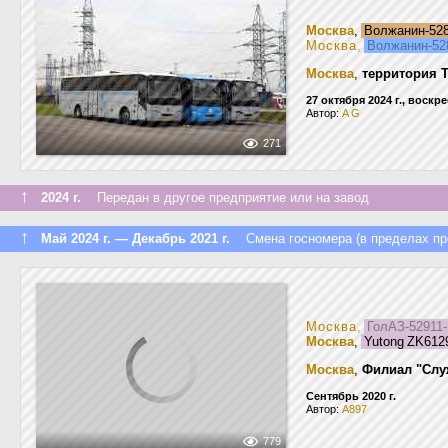
Москва
,
Волжанин-52
Москва
,
Волжанин-52
Москва
,
территория 
27 октября 2024 г., воскр
Автор:
A G
271
↑
2024 г.
Передан в другое предприятие или на завод
↑
Май 2024 г. — Декабрь 2021 г.
Смена госномера (в пределах пр
Москва
,
ГолАЗ-52911
Москва
,
Yutong ZK61
Москва
,
Филиал "Слу
Сентябрь 2020 г.
Автор:
A897
779