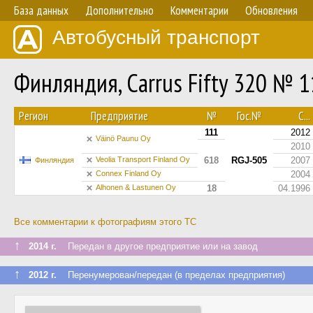
База данных
Дополнительно
Комментарии
Обновления
Автобусный транспорт
Финляндия, Carrus Fifty 320 № 
Регион
Предприятие
№
Гос.№
С...
111
2012
Väinö Paunu Oy
2010
Veolia Transport Finland Oy
618
RGJ-505
2007
Финляндия
Connex Finland Oy
2004
Alhonen & Lastunen Oy
18
04.1996
Все комментарии к фотографиям этого ТС
↑
2014 г.
Передан в другое предприятие или на завод
↑
2012 г.
Перенумерован/передан (в пределах предприятия)