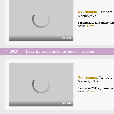
Финляндия
,
Tampere
Маршрут
75
5 июля 2010 г., понедель
Автор:
Ozzy
393
↑
2010 г.
Передан в другое предприятие или на завод
Финляндия
,
Tampere
Маршрут
90Y
5 августа 2005 г., пятница
Автор:
Ozzy
442