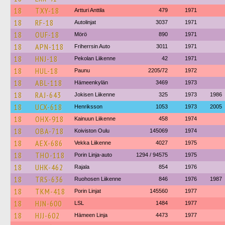
18
TXY-18
Artturi Anttila
479
1971
18
RF-18
Autolinjat
3037
1971
18
OUF-18
Mörö
890
1971
18
APN-118
Friherrsin Auto
3011
1971
18
HNJ-18
Pekolan Liikenne
42
1971
18
HUL-18
Paunu
2205/72
1972
18
ABL-118
Hämeenkylän
3469
1973
18
RAJ-643
Jokisen Liikenne
325
1973
1986
18
UCX-618
Henriksson
1053
1973
2005
18
OHX-918
Kainuun Liikenne
458
1974
18
OBA-718
Koiviston Oulu
145069
1974
18
AEX-686
Vekka Liikenne
4027
1975
18
THO-118
Porin Linja-auto
1294 / 94575
1975
18
UHK-462
Rajala
854
1976
18
TRS-636
Ruohosen Liikenne
846
1976
1987
18
TKM-418
Porin Linjat
145560
1977
18
HJN-600
LSL
1484
1977
18
HJJ-602
Hämeen Linja
4473
1977