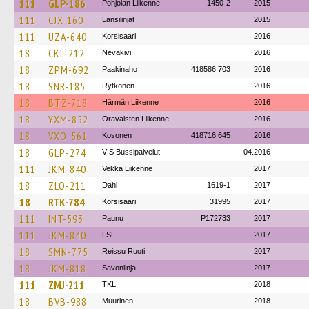
111
GLP-186
Pohjolan Liikenne
1450-2
2015
111
CJX-160
Länsilinjat
2015
111
UZA-640
Korsisaari
2016
18
CKL-212
Nevakivi
2016
18
ZPM-692
Paakinaho
418586 703
2016
18
SNR-185
Rytkönen
2016
18
BTZ-718
Härmän Liikenne
2016
18
YXM-852
Oravaisten Liikenne
2016
18
VXO-561
Kosonen
418716 645
2016
18
GLP-274
V-S Bussipalvelut
04.2016
111
JKM-840
Vekka Liikenne
2017
18
ZLO-211
Dahl
1619-1
2017
18
RTK-784
Korsisaari
31995
2017
111
INT-593
Paunu
P172733
2017
111
JKM-840
LSL
2017
18
SMN-775
Reissu Ruoti
2017
18
JKM-818
Savonlinja
2017
111
ZMJ-211
TKL
2018
18
BVB-988
Muurinen
2018