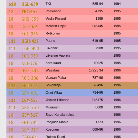
618
HGL-659
TKL
585-94
1994
18
YBC-635
Paakinaho
64795
1995
18
GHS-859
Veolia Finland
1389
1995
18
IGR-369
Möllärin Linjat
148445
1995
18
SGC-936
Rytkönen
1995
111
UGH-422
Paunu
619-95
1995
111
TGN-490
Liikenne
7908
1995
18
SGC-939
Liikenne Vuorela
1995
18
AIU-326
Korsisaari
10025
1995
18
HHZ-444
Wasabus
1722 / 34
1996
18
RGK-206
Vaasan Paika
787-96
1996
111
EGT-377
Savonlinja
78496
1996
18
GBV-691
Onni Vilkas
734-96
1996
111
CGY-552
Vainion Liikenne
148475
1996
111
GBX-730
Muurinen
8000
1996
18
GBY-317
Savo-Karjalan Linja
1996
18
RGJ-591
Pohjolan Matka
1723
1996
18
GBY-317
Kosonen
809-96
1996
18
TGO-641
Reissu Ruoti
1996