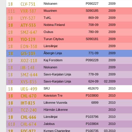
18
CLV-751
Niskanen
P090227
2009
111
VXR-587
Muurinen
S090185
2009
18
LYY-527
TuKL
869-09
2009
18
ATY-533
Nobina Finland
708-09
2009
18
SMZ-647
Oubus
780-09
2009
18
YIO-129
Turun Citybus
S090181
2009
18
EON-358
Länsilinjat
2009
18
GIS-103
Åbergin Linja
771-09
2009
18
XOZ-118
Kaj Forsblom
P090228
2009
18
IJB-148
Niskanen
2009
18
SMZ-644
Savo-Karjalan Linja
778-09
2009
18
XVS-855
Savo-Karjalan Linja
624-09
02.2009
18
UEG-499
SRJ
452670
2010
18
CHL-670
Koiviston Tre
P103800
2010
18
IHT-825
Liikenne Vuorela
6899
2010
18
TCZ-240
Härmän Liikenne
2010
18
CHL-666
Länsilinjat
P103796
2010
618
CHL-674
Jalobus
P103804
2010
18
FOC-972
Kymen Charterline
P100735
03.2010