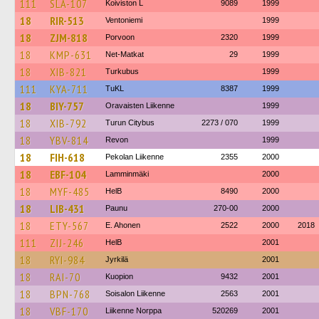
111
SLA-107
Koiviston L
9089
1999
18
RIR-513
Ventoniemi
1999
18
ZJM-818
Porvoon
2320
1999
18
KMP-631
Net-Matkat
29
1999
18
XIB-821
Turkubus
1999
111
KYA-711
TuKL
8387
1999
18
BIY-757
Oravaisten Liikenne
1999
18
XIB-792
Turun Citybus
2273 / 070
1999
18
YBV-814
Revon
1999
18
FIH-618
Pekolan Liikenne
2355
2000
18
EBF-104
Lamminmäki
2000
18
MYF-485
HelB
8490
2000
18
LIB-431
Paunu
270-00
2000
18
ETY-567
E. Ahonen
2522
2000
2018
111
ZIJ-246
HelB
2001
18
RYI-984
Jyrkilä
2001
18
RAI-70
Kuopion
9432
2001
18
BPN-768
Soisalon Liikenne
2563
2001
18
VBF-170
Liikenne Norppa
520269
2001