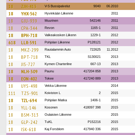
18
ZJH-413
V-S Bussipalvelut
9040
06.2010
18
YHX-562
Hyvinkään Liikenne
2011
18
GJU-939
Muurinen
542146
2011
18
CPA-344
Revon
1165-1
2011
18
BPH-718
Valkeakosken Liikenn
1229-1
2012
618
LLR-591
Pohjolan Liikenne
P128121
2012
18
MKZ-299
Rautalammin Auto
722625
11.2012
18
BPT-718
TKL
S130021
2013
18
JIS-727
Kymen Charterline
667-13
2013
18
NLH-309
Paunu
417204 858
2013
18
EON-402
Tokee
417240 889
2013
18
UYS-498
Vekka Liikenne
2014
111
TZS-901
Koiviston L
2
2015
18
TZL-694
Pohjolan Matka
1406-1
2015
18
YLL-146
Kosonen
418097 398
2015
18
BSM-313
Oulaisten Liikenne
2015
18
GLP-242
TuKL
P152216
2015
18
ISK-618
Kaj Forsblom
417940 336
2015