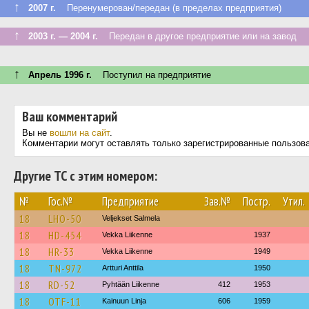
↑
2007 г.
Перенумерован/передан (в пределах предприятия)
↑
2003 г. — 2004 г.
Передан в другое предприятие или на завод
↑
Апрель 1996 г.
Поступил на предприятие
Ваш комментарий
Вы не
вошли на сайт
.
Комментарии могут оставлять только зарегистрированные пользов
Другие ТС с этим номером:
№
Гос.№
Предприятие
Зав.№
Постр.
Утил.
18
LHO-50
Veljekset Salmela
18
HD-454
Vekka Liikenne
1937
18
HR-33
Vekka Liikenne
1949
18
TN-972
Artturi Anttila
1950
18
RD-52
Pyhtään Liikenne
412
1953
18
OTF-11
Kainuun Linja
606
1959