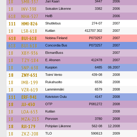
18
SMR-337
Jari Kaari
3447
2006
18
INV-398
Soisalon Liikenne
3382
2006
618
NHA-527
HelB
2006
111
HMI-826
Shuttlebus
274-07
2007
18
LSR-618
Kutilan
412707 302
2007
618
BUI-618
Nobina Finland
P073257
2007
618
BUI-618
Concordia Bus
P073257
2007
18
XBY-936
EkmanBuss
2007
18
TZY-184
E. Ahonen
412478
2007
18
SNP-638
Kuopion
6485
06.2007
18
ZNY-651
Toimi Vento
439-08
2008
18
IMB-199
Rukahuolto
6536
2008
18
VZR-619
Lamminmäki
6579
2008
111
ERF-941
Koiviston Oulu
4147
2008
18
JJJ-430
OTP
P081272
2008
18
LOA-653
Kutilan
2008
18
MZA-213
Porvoon
3780
2008
18
RJI-179
Pohjolan Liikenne
562-08
12.2008
18
ZKZ-208
TLO
590613
2009