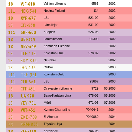
18
VJF-618
Vainion Liikenne
9563
2002
111
NEX-341
Nobina Finland
114
2002
18
XYP-677
LSL
521-02
2002
18
CFJ-858
Länsilinjat
531-02
2002
111
SRF-660
Kuopion
626-03
2002
18
UBI-319
Lamminmäki
95300
2002
18
NEV-349
Kamusen Liikenne
2002
18
LTF-138
Koiviston Oulu
578-02
2002
18
KKY-836
Nevakivi
2002
18
IHG-135
OlliBus
2003
111
TRF-971
Koiviston Oulu
2003
111
CFR-561
LSL
95667
2003
18
CIT-431
Oravaisten Liikenne
9729
03.2003
18
JJA-928
Savo-Karjalan Linja
678-03
05.2003
18
YEY-781
Mörö
671-03
07.2003
18
VXT-431
Kymen Charterline
P040441
2004
18
ZKE-708
E. Ahonen
P040060
2004
18
BPM-833
Töysän Linja
2004
18
ZEG-218
Korsisaari
706-03
2004