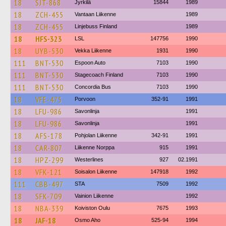
18
SJT-868
Jyrkilä
15844
1989
18
ZCH-455
Vantaan Liikenne
1989
18
ZCH-455
Linjebuss Finland
1989
18
HFS-323
LSL
147756
1990
18
UYB-530
Vekka Liikenne
1931
1990
111
BNT-530
Espoon Auto
7103
1990
111
BNT-530
Stagecoach Finland
7103
1990
111
BNT-530
Concordia Bus
7103
1990
18
VFE-475
Porvoon
352-91
1991
18
LFU-986
Savonlinja
1991
18
LFU-986
Savonlinja
1991
18
AFS-178
Pohjolan Liikenne
342-91
1991
18
CAR-807
Liikenne Norppa
915
1991
18
HPZ-299
Westerlines
927
02.1991
18
VFK-121
Soisalon Liikenne
147918
1992
111
CBB-497
STA
7509
1992
18
SFK-709
Vainion Liikenne
1992
18
NBA-339
Koiviston Oulu
7675
1993
18
JAF-18
Osmo Aho
525-94
1994