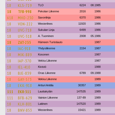
18
KLS-719
TLO
6224
08.1985
18
TFB-998
Pekolan Liikenne
2016
1986
618
MHO-230
Savonlinja
6370
1986
18
VON-222
Westerlines
11920
1986
18
UVC-718
Sukulan Linja
6499
1986
18
UVC-518
A. Tuominen
2008
05.1986
18
ZAT-235
Hämeen Turistiauto
1987
18
IAC-918
Yhdysliikenne
2154
1987
18
MJK-889
Kosonen
1987
18
IAP-370
Vekka Liikenne
1987
18
IEL-410
Kivistö
1988
18
BJE-839
Oras Liikenne
6789
09.1988
18
GAY-573
Vekka Liikenne
1989
18
EKK-918
Artturi Anttila
30357
1989
111
EKR-311
Lauttakylän
147535
1989
111
BFB-629
Vainion Liikenne
137-89
1989
18
KLH-801
Laitinen
147520
1989
18
BNV-853
Westerlines
15421
1989