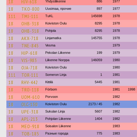
18
HJV-618
Yhdysliikenne
886
1977
18
TKO-800
Uusimaa, прочие
897
1977
111
TMJ-111
TuKL
145698
1978
18
OHB-318
Koiviston Oulu
8295
1978
18
OHB-318
Pohjola
8295
1978
18
AKX-718
Linjamatka
145755
1978
18
TNE-845
Vesma
1979
18
HJP-618
Pekolan Liikenne
199
1979
18
VJS-983
Liikenne Norppa
146059
1980
18
OJA-718
Koiviston Oulu
1980
111
TOR-111
Someron Linja
1
1981
18
RHV-442
Kittilä
5445
1981
18
TRO-118
Förbom
1981
1998
18
UOM-610
Porvoon
1982
18
OLC-130
Koiviston Oulu
2173 / 45
1982
18
UPE-318
Sukulan Linja
5607
1982
18
APL-213
Pohjolan Liikenne
1404
1982
18
MEO-918
Soisalon Liikenne
1983
18
TOB-185
Разные города
775
1983