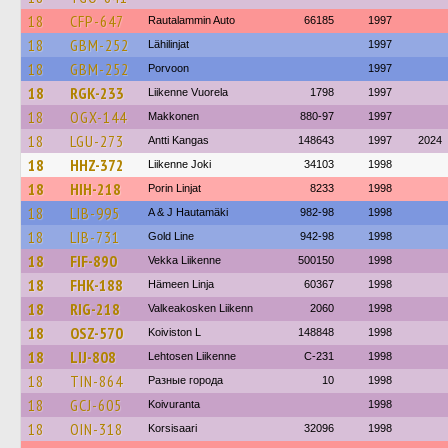
18
CFP-647
Rautalammin Auto
66185
1997
18
GBM-252
Lähilinjat
1997
18
GBM-252
Porvoon
1997
18
RGK-233
Liikenne Vuorela
1798
1997
18
OGX-144
Makkonen
880-97
1997
18
LGU-273
Antti Kangas
148643
1997
2024
18
HHZ-372
Liikenne Joki
34103
1998
18
HIH-218
Porin Linjat
8233
1998
18
LIB-995
A & J Hautamäki
982-98
1998
18
LIB-731
Gold Line
942-98
1998
18
FIF-890
Vekka Liikenne
500150
1998
18
FHK-188
Hämeen Linja
60367
1998
18
RIG-218
Valkeakosken Liikenn
2060
1998
18
OSZ-570
Koiviston L
148848
1998
18
LIJ-808
Lehtosen Liikenne
C-231
1998
18
TIN-864
Разные города
10
1998
18
GCJ-605
Koivuranta
1998
18
OIN-318
Korsisaari
32096
1998