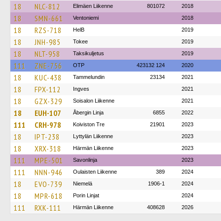
18
NLC-812
Elimäen Liikenne
801072
2018
18
SMN-661
Ventoniemi
2018
18
RZS-718
HelB
2019
18
JNH-985
Tokee
2019
18
NLT-958
Taksikuljetus
2019
111
ZNE-756
OTP
423132 124
2020
18
KUC-438
Tammelundin
23134
2021
18
FPX-112
Ingves
2021
18
GZX-329
Soisalon Liikenne
2021
18
EUH-107
Åbergin Linja
6855
2022
111
CRH-978
Koiviston Tre
21901
2023
18
IPT-238
Lyttylän Liikenne
2023
18
XRX-318
Härmän Liikenne
2023
111
MPE-501
Savonlinja
2023
111
NNN-946
Oulaisten Liikenne
389
2024
18
EVO-739
Niemelä
1906-1
2024
18
MPR-618
Porin Linjat
2024
111
RXK-111
Härmän Liikenne
408628
2026