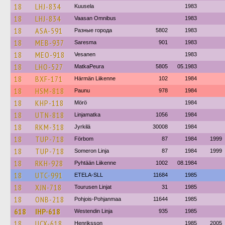
18
LHJ-834
Kuusela
1983
18
LHJ-834
Vaasan Omnibus
1983
18
ASA-591
Разные города
5802
1983
18
MEB-937
Saresma
901
1983
18
MEO-918
Vesanen
1983
18
LHO-527
MatkaPeura
5805
05.1983
18
BXF-171
Härmän Liikenne
102
1984
18
HSM-818
Paunu
978
1984
18
KHP-118
Mörö
1984
18
UTN-818
Linjamatka
1056
1984
18
RKM-318
Jyrkilä
30008
1984
18
TUP-718
Förbom
87
1984
1999
18
TUP-718
Someron Linja
87
1984
1999
18
RKH-928
Pyhtään Liikenne
1002
08.1984
18
UTC-991
ETELA-SLL
11684
1985
18
XJN-718
Tourusen Linjat
31
1985
18
ONB-218
Pohjois-Pohjanmaa
11644
1985
618
IHP-618
Westendin Linja
935
1985
18
UCX-618
Henriksson
1985
2005