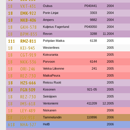
18
VXT-431
Oubus
P040441
2004
18
EMK-922
Porin Linjat
3303
2004
18
NKB-406
Ampers
9882
2004
18
GKH-578
Kuljetus Fagerlund
P040050
2004
18
BPM-855
Revon
3288
11.2004
111
RMZ-811
Pohjolan Matka
6138
2005
18
KEI-945
Westerlines
2005
18
CGT-919
Koivuranta
2005
18
NKK-536
Porvoon
6144
2005
18
ORI-246
Vekka Liikenne
241
2005
18
REZ-730
MatkaPeura
2005
18
HZS-666
Reissu Ruoti
2005
18
FGX-509
Kosonen
921-05
2005
18
REZ-730
Seinäjoen
2005
18
IMS-618
Ventoniemi
411209
12.2005
18
LEY-489
Niskanen
2006
18
JGV-918
Tammelundin
110896
2006
618
NHA-527
HelB
2006