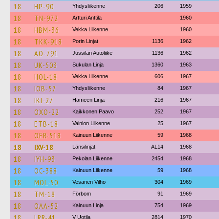
18
HP-90
Yhdysliikenne
206
1959
18
TN-972
Artturi Anttila
1960
18
HBM-36
Vekka Liikenne
1960
18
TKK-918
Porin Linjat
1136
1962
18
AO-791
Jussilan Autoliike
1136
1962
18
UK-503
Sukulan Linja
1360
1963
18
HOL-18
Vekka Liikenne
606
1967
18
IOB-57
Yhdysliikenne
84
1967
18
IKI-27
Hämeen Linja
216
1967
18
OXO-22
Kaikkonen Paavo
252
1967
18
ETB-18
Vainion Liikenne
25
1967
18
OER-518
Kainuun Liikenne
59
1968
18
IXV-18
Länsilinjat
AL14
1968
18
IYH-93
Pekolan Liikenne
2454
1968
18
OC-388
Kainuun Liikenne
59
1968
18
MOL-50
Vesanen Vilho
304
1969
18
TM-18
Förbom
91
1969
18
OAA-52
Kainuun Linja
754
1969
18
LRR-41
V Uotila
2814
1970