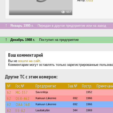
Автор:
Ozzy
557
↑
Январь 1995 г.
Передан в другое предприятие или на завод
↑
Декабрь 1988 г.
Поступил на предприятие
Ваш комментарий
Вы не
вошли на сайт
.
Комментарии могут оставлять только зарегистрированные пользов
Другие ТС с этим номером:
№
Гос.№
Предприятие
Зав.№
Постр.
Примечан
62
MC-357
Savonlinja
1952
62
OER-462
Kainuun Liikenne
692
1966
62
OAA-368
Kainuun Liikenne
692
1966
62
ES-62
Lauttakylän
344
1969