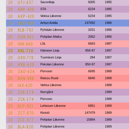
20
UTJ-637
Savonlinja
6005
1985
20
AXP-420
STA
6234
1985
20
AXP-420
Vekka Liikenne
6234
1985
20
EBO-920
Artturi Anttila
147092
1986
20
RLB-792
Pyhtään Liikenne
2031
1986
20
OOR-861
Pohjolan Matka
2062
1986
20
IAN-660
LSL
6663
1987
20
HXL-720
Hämeen Linja
858-87
1987
20
UXV-778
Tuomisen Linja
284
1987
20
HXB-620
Pekolan Liikenne
850-87
1987
20
ZAO-624
Porvoon
6695
1988
20
BKN-888
Reissu Ruoti
6840
1988
20
IAX-620
Vekka Liikenne
1988
20
ZCK-174
Norrgård
1988
20
ZCK-174
Porvoon
1988
20
BLP-921
Lehtosen Liikenne
6951
1989
20
ZCT-870
Kivistö
147479
1989
20
ZCE-372
Pohjolan Liikenne
15884
1989
20
BLA-820
Pohjolan Liikenne
1989