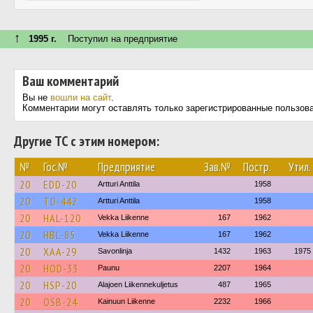
↑
1995 г.
Поступил на предприятие
Ваш комментарий
Вы не
вошли на сайт
.
Комментарии могут оставлять только зарегистрированные пользов
Другие ТС с этим номером:
№
Гос.№
Предприятие
Зав.№
Постр.
Утил.
20
EDD-20
Artturi Anttila
1958
20
TD-442
Artturi Anttila
1958
20
HAL-120
Vekka Liikenne
167
1962
20
HBL-85
Vekka Liikenne
167
1962
20
XAA-29
Savonlinja
1432
1963
1975
20
HOD-33
Paunu
2207
1964
20
HSP-20
Alajoen Liikennekuljetus
487
1965
20
OSB-24
Kainuun Liikenne
2232
1966