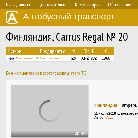
База данных
Дополнительно
Комментарии
Обновления
Автобусный транспорт
Финляндия, Carrus Regal № 20
Регион
Предприятие
№
Гос.№
С...
20
XFZ-382
1995
Финляндия
Väinö Paunu Oy
Все комментарии к фотографиям этого ТС
Финляндия
,
Tampere
11 июля 2010 г., воскресе
Автор:
Ozzy
480