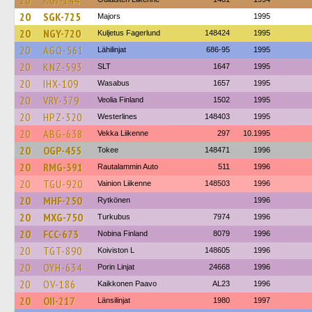
20
KGJ-144
20
SGK-725
Majors
1995
20
NGY-720
Kuljetus Fagerlund
148424
1995
20
AGO-561
Lähilinjat
686-95
1995
20
KNZ-593
SLT
1647
1995
20
IHX-109
Wasabus
1657
1995
20
VRY-379
Veolia Finland
1502
1995
20
HPZ-320
Westerlines
148403
1995
20
ABG-638
Vekka Liikenne
297
10.1995
20
OGP-455
Tokee
148471
1996
20
RMG-391
Rautalammin Auto
511
1996
20
TGU-920
Vainion Liikenne
148503
1996
20
MHF-250
Rytkönen
1996
20
MXG-750
Turkubus
7974
1996
20
FCC-673
Nobina Finland
8079
1996
20
TGT-890
Koiviston L
148605
1996
20
OYH-634
Porin Linjat
24668
1996
20
OV-186
Kaikkonen Paavo
AL23
1996
20
OII-217
Länsilinjat
1980
1997