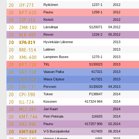
20
JJY-273
Rytkönen
1237-1
2012
20
BPT-620
Paunu
1258-1
2012
20
ZJP-216
Kivistö
2012
20
ZMR-102
Länsilinjat
S120071
04.2012
20
NLK-499
Revon
1226-2
05.2012
20
KPA-819
Hyvinkään Liikenne
2013
20
RRE-514
Laitinen
2013
20
XML-600
Lampinen Buses
1275-1
2013
20
BPT-720
TKL
S130023
2013
20
GKY-518
Vaasan Paika
417321
2013
20
GKY-518
Wasa Citybus
417321
2013
20
EVH-737
Porvoon
S130029
04.2013
20
CPI-390
Tokee
P138647
2014
20
ILL-724
Kosonen
417324 964
2014
20
MLZ-285
Jari Kaari
2014
20
KMT-744
Petri Pekkala
116925
2014
20
XXC-996
Paunu
417257 906
02.2014
20
KMT-869
V-S Bussipalvelut
417403
06.2014
Vainion Liikenne
4455
2015