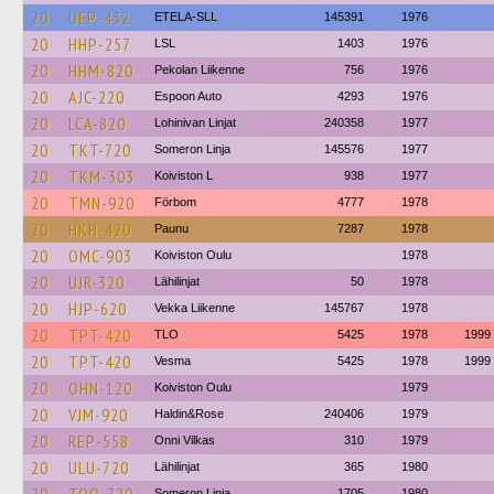
20
UEP-432
ETELA-SLL
145391
1976
20
HHP-257
LSL
1403
1976
20
HHM-820
Pekolan Liikenne
756
1976
20
AJC-220
Espoon Auto
4293
1976
20
LCA-820
Lohinivan Linjat
240358
1977
20
TKT-720
Someron Linja
145576
1977
20
TKM-303
Koiviston L
938
1977
20
TMN-920
Förbom
4777
1978
20
HKH-420
Paunu
7287
1978
20
OMC-903
Koiviston Oulu
1978
20
UJR-320
Lähilinjat
50
1978
20
HJP-620
Vekka Liikenne
145767
1978
20
TPT-420
TLO
5425
1978
1999
20
TPT-420
Vesma
5425
1978
1999
20
OHN-120
Koiviston Oulu
1979
20
VJM-920
Haldin&Rose
240406
1979
20
REP-558
Onni Vilkas
310
1979
20
ULU-720
Lähilinjat
365
1980
Someron Linja
1705
1980