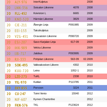
20
ALY-976
InterKuljetus
2008
20
LNN-356
Soisalon Liikenne
4078
2008
20
FLL-452
Koiviston L
6665
2008
20
KNO-520
Härmän Liikenne
3829
2008
20
CJE-211
Åbergin Linja
P091985
2009
20
EEI-153
Taksikuljetus
2009
20
VZG-451
Oravaisten Liikenne
P090720
2009
20
ESJ-207
Savo-Karjalan Linja
617-09
2009
20
IHX-989
Vekka Liikenne
2009
20
IJB-717
Jalobus
P093995
2009
20
RJI-333
Pohjolan Liikenne
563-09
02.2009
20
SOK-493
Valkeakosken Liikenn
4302
2010
20
KUU-720
Leino
1052-1
2010
20
LZE-273
TuKL
2338
2010
20
YIL-970
Kutilan
P113785
2011
20
EKY-855
Porvoon
3224
2011
20
CIJ-247
Toimi Vento
15540
2012
20
NJF-607
Kymen Charterline
2012
20
FKN-376
TKL
P123624
2012