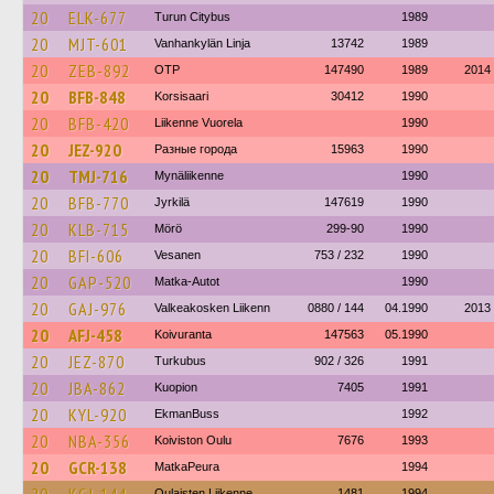
20
ELK-677
Turun Citybus
1989
20
MJT-601
Vanhankylän Linja
13742
1989
20
ZEB-892
OTP
147490
1989
2014
20
BFB-848
Korsisaari
30412
1990
20
BFB-420
Liikenne Vuorela
1990
20
JEZ-920
Разные города
15963
1990
20
TMJ-716
Mynäliikenne
1990
20
BFB-770
Jyrkilä
147619
1990
20
KLB-715
Mörö
299-90
1990
20
BFI-606
Vesanen
753 / 232
1990
20
GAP-520
Matka-Autot
1990
20
GAJ-976
Valkeakosken Liikenn
0880 / 144
04.1990
2013
20
AFJ-458
Koivuranta
147563
05.1990
20
JEZ-870
Turkubus
902 / 326
1991
20
JBA-862
Kuopion
7405
1991
20
KYL-920
EkmanBuss
1992
20
NBA-356
Koiviston Oulu
7676
1993
20
GCR-138
MatkaPeura
1994
Oulaisten Liikenne
1481
1994