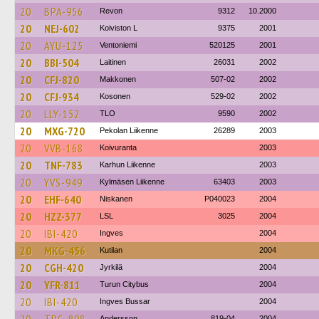
20
BPA-956
Revon
9312
10.2000
20
NEJ-602
Koiviston L
9375
2001
20
AYU-125
Ventoniemi
520125
2001
20
BBI-504
Laitinen
26031
2002
20
CFJ-820
Makkonen
507-02
2002
20
CFJ-934
Kosonen
529-02
2002
20
LLY-152
TLO
9590
2002
20
MXG-720
Pekolan Liikenne
26289
2003
20
VVB-168
Koivuranta
2003
20
TNF-783
Karhun Liikenne
2003
20
YVS-949
Kylmäsen Liikenne
63403
2003
20
EHF-640
Niskanen
P040023
2004
20
HZZ-377
LSL
3025
2004
20
IBI-420
Ingves
2004
20
MKG-456
Kutilan
2004
20
CGH-420
Jyrkilä
2004
20
YFR-811
Turun Citybus
2004
20
IBI-420
Ingves Bussar
2004
Andersson
819-04
2004