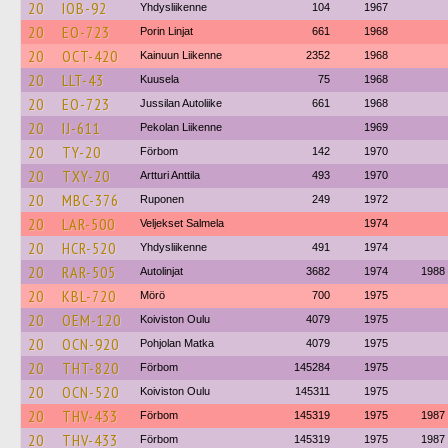
20
IOB-92
Yhdysliikenne
104
1967
20
EO-723
Porin Linjat
661
1968
20
OCT-420
Kainuun Liikenne
2352
1968
20
LLT-43
Kuusela
75
1968
20
EO-723
Jussilan Autoliike
661
1968
20
IJ-611
Pekolan Liikenne
1969
20
TY-20
Förbom
142
1970
20
TXY-20
Artturi Anttila
493
1970
20
MBC-376
Ruponen
249
1972
20
LAR-500
Veljekset Salmela
1974
20
HCR-520
Yhdysliikenne
491
1974
20
RAR-505
Autolinjat
3682
1974
1988
20
KBL-720
Mörö
700
1975
20
OEM-120
Koiviston Oulu
4079
1975
20
OCN-920
Pohjolan Matka
4079
1975
20
THT-820
Förbom
145284
1975
20
OCN-520
Koiviston Oulu
145311
1975
20
THV-433
Förbom
145319
1975
1987
20
THV-433
Förbom
145319
1975
1987