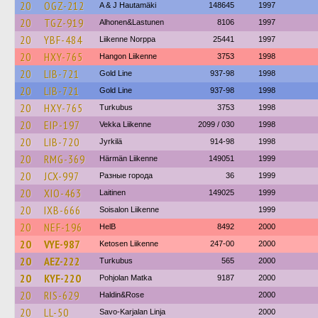
20
OGZ-212
A & J Hautamäki
148645
1997
20
TGZ-919
Alhonen&Lastunen
8106
1997
20
YBF-484
Liikenne Norppa
25441
1997
20
HXY-765
Hangon Liikenne
3753
1998
20
LIB-721
Gold Line
937-98
1998
20
LIB-721
Gold Line
937-98
1998
20
HXY-765
Turkubus
3753
1998
20
EIP-197
Vekka Liikenne
2099 / 030
1998
20
LIB-720
Jyrkilä
914-98
1998
20
RMG-369
Härmän Liikenne
149051
1999
20
JCX-997
Разные города
36
1999
20
XIO-463
Laitinen
149025
1999
20
IXB-666
Soisalon Liikenne
1999
20
NEF-196
HelB
8492
2000
20
VYE-987
Ketosen Liikenne
247-00
2000
20
AEZ-222
Turkubus
565
2000
20
KYF-220
Pohjolan Matka
9187
2000
20
RIS-629
Haldin&Rose
2000
20
LL-50
Savo-Karjalan Linja
2000