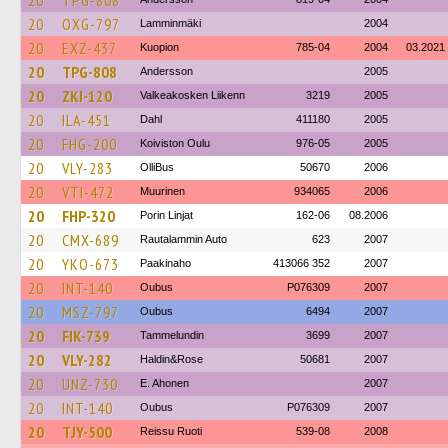
20
TPG-808
20
OXG-797
Lamminmäki
2004
20
EXZ-437
Kuopion
785-04
2004
03.2021
20
TPG-808
Andersson
2005
20
ZKI-120
Valkeakosken Liikenn
3219
2005
20
ILA-451
Dahl
411180
2005
20
FHG-200
Koiviston Oulu
976-05
2005
20
VLY-283
OlliBus
50670
2006
20
VTI-472
Muurinen
934065
2006
20
FHP-320
Porin Linjat
162-06
08.2006
20
CMX-689
Rautalammin Auto
623
2007
20
YKO-673
Paakinaho
413066 352
2007
20
INT-140
Oubus
P076309
2007
20
MSZ-797
Oubus
6494
2007
20
FIK-739
Tammelundin
3699
2007
20
VLY-282
Haldin&Rose
50681
2007
20
UNZ-730
E. Ahonen
2007
20
INT-140
Oubus
P076309
2007
20
TJY-500
Reissu Ruoti
539-08
2008