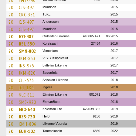
20
FMY-740
20
CJS-497
Muurinen
2015
20
CKC-351
TuKL
2015
20
CJS-497
Andersson
2015
20
CJS-497
Muurinen
2015
20
IOT-487
Oulaisten Liikenne
418065 471
06.2015
20
RSL-850
Korsisaari
27454
2016
20
SMN-802
Ventoniemi
2017
20
JKM-833
V-S Bussipalvelut
2017
20
INS-975
Lyttylän Liikenne
2017
20
JKM-820
Savonlinja
2017
20
CLJ-573
Soisalon Liikenne
2018
20
IOJ-184
Ingves
2018
20
NLC-811
Elimäen Liikenne
801071
2018
20
SMS-920
EkmanBuss
2018
20
ERO-640
Koiviston Tre
422039 382
2019
20
RZS-720
HelB
9130
2019
20
CMH-806
Liikenne Vuorela
2019
20
EUH-102
Tammelundin
6850
2022