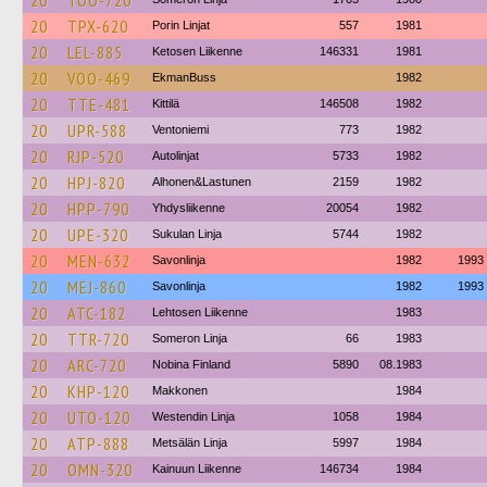
20
TOO-720
20
TPX-620
Porin Linjat
557
1981
20
LEL-885
Ketosen Liikenne
146331
1981
20
VOO-469
EkmanBuss
1982
20
TTE-481
Kittilä
146508
1982
20
UPR-588
Ventoniemi
773
1982
20
RJP-520
Autolinjat
5733
1982
20
HPJ-820
Alhonen&Lastunen
2159
1982
20
HPP-790
Yhdysliikenne
20054
1982
20
UPE-320
Sukulan Linja
5744
1982
20
MEN-632
Savonlinja
1982
1993
20
MEJ-860
Savonlinja
1982
1993
20
ATC-182
Lehtosen Liikenne
1983
20
TTR-720
Someron Linja
66
1983
20
ARC-720
Nobina Finland
5890
08.1983
20
KHP-120
Makkonen
1984
20
UTO-120
Westendin Linja
1058
1984
20
ATP-888
Metsälän Linja
5997
1984
20
OMN-320
Kainuun Liikenne
146734
1984