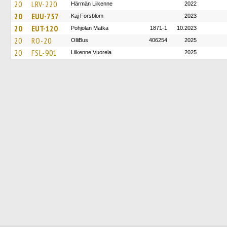
20
LRV-220
Härmän Liikenne
2022
20
EUU-757
Kaj Forsblom
2023
20
EUT-120
Pohjolan Matka
1871-1
10.2023
20
RO-20
OlliBus
406254
2025
20
FSL-901
Liikenne Vuorela
2025