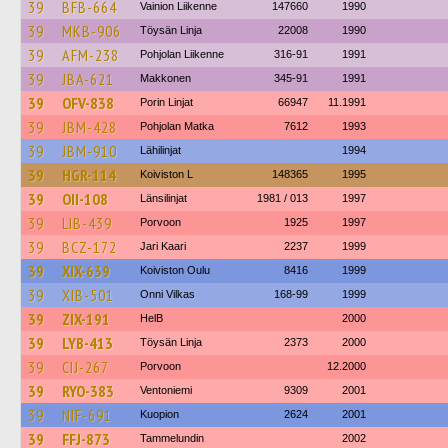
39
BFB-664
Vainion Liikenne
147660
1990
39
MKB-906
Töysän Linja
22008
1990
39
AFM-238
Pohjolan Liikenne
316-91
1991
39
JBA-621
Makkonen
345-91
1991
39
OFV-838
Porin Linjat
66947
11.1991
39
JBM-428
Pohjolan Matka
7612
1993
39
JBM-910
Lähilinjat
1994
39
HGR-114
Koiviston L
148365
1995
39
OII-108
Länsilinjat
1981 / 013
1997
39
LIB-439
Porvoon
1925
1997
39
BCZ-172
Jari Kaari
2237
1999
39
XIX-639
Koiviston Oulu
8416
1999
39
XIB-501
Onni Vilkas
168-99
1999
39
ZIX-191
HelB
2000
39
LYB-413
Töysän Linja
2373
2000
39
CIJ-267
Porvoon
12.2000
39
RYO-383
Ventoniemi
9309
2001
39
NIF-691
Kuopion
2624
2001
39
FFJ-873
Tammelundin
2002