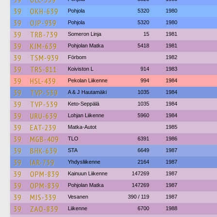
39
OKH-639
Pohjola
5320
1980
39
OJP-939
Pohjola
5320
1980
39
TRB-739
Someron Linja
15
1981
39
KJM-639
Pohjolan Matka
5418
1981
39
TSM-939
Förbom
1982
39
TRS-811
Koiviston L
914
1983
39
HSL-439
Pekolan Liikenne
994
1984
39
TVP-539
A & J Hautamäki
1035
1984
39
TVP-539
Keto-Seppälä
1035
1984
39
URU-639
Lohjan Liikenne
5960
1984
39
EAT-239
Matka-Autot
1985
39
MGB-409
TLO
6391
1986
39
BHK-639
STA
6649
1987
39
IAR-739
Yhdysliikenne
2164
1987
39
OPM-839
Kainuun Liikenne
147269
1987
39
OPM-839
Pohjolan Matka
147269
1987
39
MJS-339
Vesanen
390 / 119
1987
39
ZAO-839
Liikenne
6700
1988