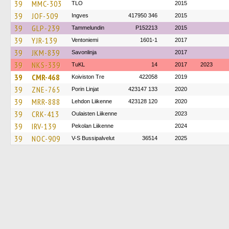
39
MMC-303
TLO
2015
39
JOF-509
Ingves
417950 346
2015
39
GLP-239
Tammelundin
P152213
2015
39
YJR-139
Ventoniemi
1601-1
2017
39
JKM-839
Savonlinja
2017
39
NKS-339
TuKL
14
2017
2023
39
CMR-468
Koiviston Tre
422058
2019
39
ZNE-765
Porin Linjat
423147 133
2020
39
MRR-888
Lehdon Liikenne
423128 120
2020
39
CRK-413
Oulaisten Liikenne
2023
39
IRV-139
Pekolan Liikenne
2024
39
NOC-909
V-S Bussipalvelut
36514
2025