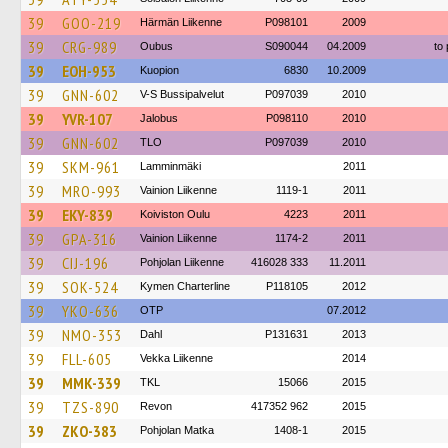
39
GOO-219
Härmän Liikenne
P098101
2009
39
CRG-989
Oubus
S090044
04.2009
to
39
EOH-953
Kuopion
6830
10.2009
39
GNN-602
V-S Bussipalvelut
P097039
2010
39
YVR-107
Jalobus
P098110
2010
39
GNN-602
TLO
P097039
2010
39
SKM-961
Lamminmäki
2011
39
MRO-993
Vainion Liikenne
1119-1
2011
39
EKY-839
Koiviston Oulu
4223
2011
39
GPA-316
Vainion Liikenne
1174-2
2011
39
CIJ-196
Pohjolan Liikenne
416028 333
11.2011
39
SOK-524
Kymen Charterline
P118105
2012
39
YKO-636
OTP
07.2012
39
NMO-353
Dahl
P131631
2013
39
FLL-605
Vekka Liikenne
2014
39
MMK-339
TKL
15066
2015
39
TZS-890
Revon
417352 962
2015
39
ZKO-383
Pohjolan Matka
1408-1
2015