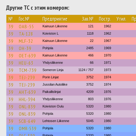
Другие ТС с этим номером:
№
Гос.№
Предприятие
Зав.№
Постр.
Утил.
П
39
OAB-55
Kainuun Liikenne
121
1962
39
TA-128
Koiviston L
1118
1962
39
MLF-32
Kainuun Liikenne
22
1967
39
OH-39
Pohjola
2485
1969
39
OET-639
Kainuun Liikenne
466
1970
39
HEU-63
Yhdysliikenne
66
1971
39
TCM-739
Someron Linja
1124 / 757
1973
39
TEJ-239
Porin Linjat
3752
1974
39
TEJ-239
Jussilan Autoliike
3752
1974
39
AHT-639
Paikallislinjat
4209
1976
39
HHL-394
Yhdysliikenne
803
1976
39
ONL-839
Koiviston Oulu
5320
1980
39
ONL-839
Pohjola
5320
1980
39
SCB-649
Lehtosen Liikenne
5045
1980
39
OMR-539
Pohjola
5320
1980
39
OLC-339
Pohjola
5320
1980