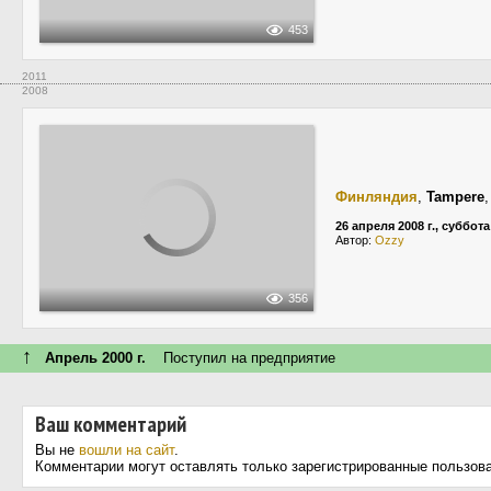
453
2011
2008
Финляндия
,
Tampere
26 апреля 2008 г., суббота
Автор:
Ozzy
356
↑
Апрель 2000 г.
Поступил на предприятие
Ваш комментарий
Вы не
вошли на сайт
.
Комментарии могут оставлять только зарегистрированные пользов