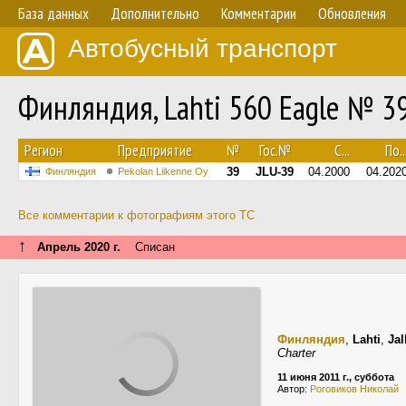
База данных
Дополнительно
Комментарии
Обновления
Автобусный транспорт
Финляндия, Lahti 560 Eagle № 3
Регион
Предприятие
№
Гос.№
С...
По..
39
JLU-39
04.2000
04.202
Финляндия
Pekolan Liikenne Oy
Все комментарии к фотографиям этого ТС
↑
Апрель 2020 г.
Списан
Финляндия
,
Lahti
,
Jal
Charter
11 июня 2011 г., суббота
Автор:
Роговиков Николай