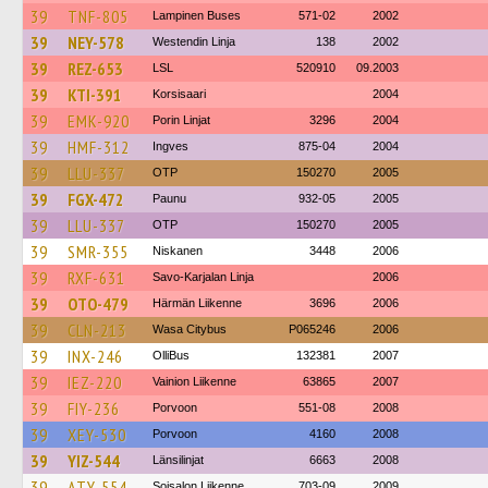
39
TNF-805
Lampinen Buses
571-02
2002
39
NEY-578
Westendin Linja
138
2002
39
REZ-653
LSL
520910
09.2003
39
KTI-391
Korsisaari
2004
39
EMK-920
Porin Linjat
3296
2004
39
HMF-312
Ingves
875-04
2004
39
LLU-337
OTP
150270
2005
39
FGX-472
Paunu
932-05
2005
39
LLU-337
OTP
150270
2005
39
SMR-355
Niskanen
3448
2006
39
RXF-631
Savo-Karjalan Linja
2006
39
OTO-479
Härmän Liikenne
3696
2006
39
CLN-213
Wasa Citybus
P065246
2006
39
INX-246
OlliBus
132381
2007
39
IEZ-220
Vainion Liikenne
63865
2007
39
FIY-236
Porvoon
551-08
2008
39
XEY-530
Porvoon
4160
2008
39
YIZ-544
Länsilinjat
6663
2008
39
ATY-554
Soisalon Liikenne
703-09
2009