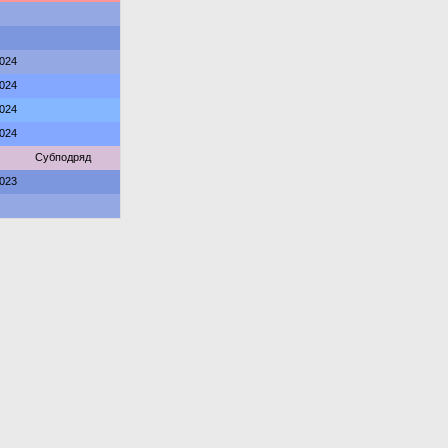
024
024
024
024
Субподряд
023