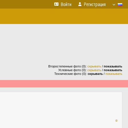
Войти
Регистрация
Второстепенные фото (0):
скрывать
/
показывать
Условные фото (0):
скрывать
/
показывать
Технические фото (0):
скрывать
/
показывать
¤