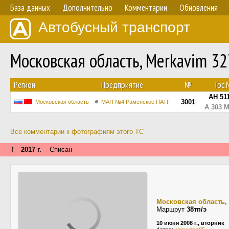
База данных
Дополнительно
Комментарии
Обновления
Автобусный транспорт
Московская область, Merkavim 3
Регион
Предприятие
№
Гос
АН 511
3001
Московская область
МАП №4 Раменское ПАТП
А 303 
Все комментарии к фотографиям этого ТС
↑
2017 г.
Списан
Московская область
,
Маршрут
38тп/э
10 июня 2008 г., вторник