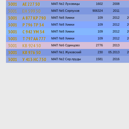
3001
АЕ 227 50
МАП №2 Луховицы
1602
2008
3001
ЕН 599 50
МАП №5 Серпухов
906324
2011
3001
А 877 КР 790
МАП №8 Химки
109
2012
2
3001
Р 796 ТР 34
МАП №8 Химки
109
2012
2
3001
С 942 УМ 34
МАП №8 Химки
109
2012
2
3001
Т 797 АА 777
МАП №8 Химки
109
2012
2
3001
КВ 924 50
МАП №6 Одинцово
2776
2013
3001
КВ 976 50
МАП №1 Жуковский
230
05.2013
2
3001
У 413 НС 750
МАП №2 Сер.пруды
1581
2016