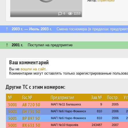
Автор:
спринтер85
6
1153
↑
2003 г. — Июль 2003 г.
Смена госномера (в пределах предприят
↑
2001 г.
Поступил на предприятие
Ваш комментарий
Вы не
вошли на сайт
.
Комментарии могут оставлять только зарегистрированные пользов
Другие ТС с этим номером:
№
Гос.№
Предприятие
Зав.№
Постр.
Ут
3001
АВ 720 50
МАП №11 Балашиха
9
2005
3001
ЕН 731 50
МАП №6 Наро-Фоминск
810
2006
2
3001
ВР 897 50
МАП №6 Наро-Фоминск
810
2006
2
3001
ВХ 631 50
МАП №10 Королёв
243487
2007