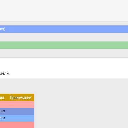
ия)
атели.
ил.
Примечание
023
023