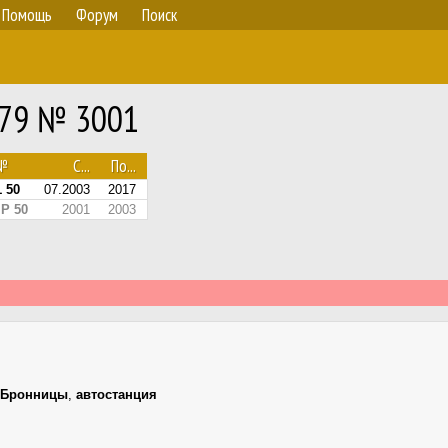
Помощь
Форум
Поиск
279 № 3001
.№
С...
По...
 50
07.2003
2017
МР 50
2001
2003
Бронницы
,
автостанция