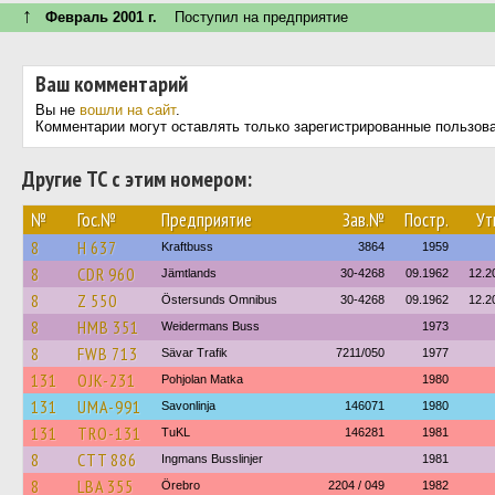
↑
Февраль 2001 г.
Поступил на предприятие
Ваш комментарий
Вы не
вошли на сайт
.
Комментарии могут оставлять только зарегистрированные пользов
Другие ТС с этим номером:
№
Гос.№
Предприятие
Зав.№
Постр.
Ут
8
H 637
Kraftbuss
3864
1959
8
CDR 960
Jämtlands
30-4268
09.1962
12.2
8
Z 550
Östersunds Omnibus
30-4268
09.1962
12.2
8
HMB 351
Weidermans Buss
1973
8
FWB 713
Sävar Trafik
7211/050
1977
131
OJK-231
Pohjolan Matka
1980
131
UMA-991
Savonlinja
146071
1980
131
TRO-131
TuKL
146281
1981
8
CTT 886
Ingmans Busslinjer
1981
8
LBA 355
Örebro
2204 / 049
1982