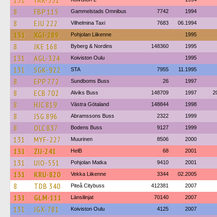
131
YAR-331
8
FBP 115
Gammelstads Omnibus
7742
1994
8
EJU 222
Vilhelmina Taxi
7683
06.1994
131
XGJ-289
Pohjolan Liikenne
1995
8
JKE 168
Byberg & Nordins
148360
1995
131
AGL-324
Koiviston Oulu
1995
131
SGK-922
STA
7955
11.1995
8
EPP 772
Sundboms Buss
26
1997
8
ECB 702
Alviks Buss
148709
1997
2
8
HJC 819
Västra Götaland
148844
1998
8
JSG 896
Abramssons Buss
2322
1999
8
OLC 837
Bodens Buss
9127
1999
131
MYF-227
Muurinen
8506
2000
131
ZIJ-241
HelB
68
2001
131
UIO-551
Pohjolan Matka
9410
2001
131
KRU-820
Vekka Liikenne
3344
02.2005
8
TDB 340
Piteå Citybuss
412381
2007
131
GLM-111
Länsilinjat
70140
2007
131
JGX-781
Koiviston Oulu
4125
2007