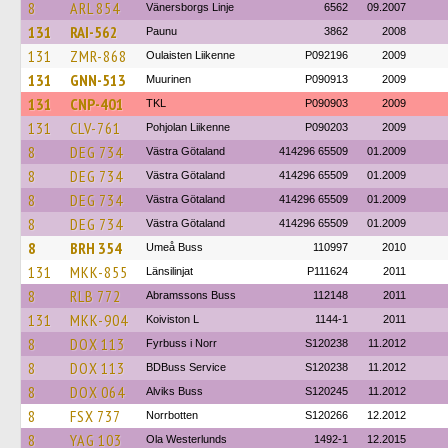
8
ARL 854
Vänersborgs Linje
6562
09.2007
131
RAI-562
Paunu
3862
2008
131
ZMR-868
Oulaisten Liikenne
P092196
2009
131
GNN-513
Muurinen
P090913
2009
131
CNP-401
TKL
P090903
2009
131
CLV-761
Pohjolan Liikenne
P090203
2009
8
DEG 734
Västra Götaland
414296 65509
01.2009
8
DEG 734
Västra Götaland
414296 65509
01.2009
8
DEG 734
Västra Götaland
414296 65509
01.2009
8
DEG 734
Västra Götaland
414296 65509
01.2009
8
BRH 354
Umeå Buss
110997
2010
131
MKK-855
Länsilinjat
P111624
2011
8
RLB 772
Abramssons Buss
112148
2011
131
MKK-904
Koiviston L
1144-1
2011
8
DOX 113
Fyrbuss i Norr
S120238
11.2012
8
DOX 113
BDBuss Service
S120238
11.2012
8
DOX 064
Alviks Buss
S120245
11.2012
8
FSX 737
Norrbotten
S120266
12.2012
8
YAG 103
Ola Westerlunds
1492-1
12.2015