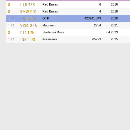
8
ULR 353
Red Buses
6
2016
8
RMW 901
Red Buses
4
2018
131
ZNE-776
OTP
423141 849
2020
131
YXM-886
Muurinen
2734
2021
8
DJA 12F
Skellefteå Buss
04.2023
131
JNR-190
Korsisaari
65723
2025