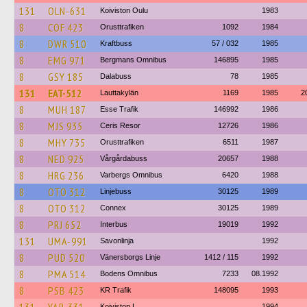
131
OLN-631
Koiviston Oulu
1983
8
COF 423
Orusttrafiken
1092
1984
8
DWR 510
Kraftbuss
57 / 032
1985
8
EMG 971
Bergmans Omnibus
146895
1985
8
GSY 185
Dalabuss
78
1985
131
EAT-512
Lauttakylän
1169
1985
2
8
MUH 187
Esse Trafik
146992
1986
8
MJS 935
Ceris Resor
12726
1986
8
MHY 735
Orusttrafiken
6511
1987
8
NED 925
Vårgårdabuss
20657
1988
8
HRG 236
Varbergs Omnibus
6420
1988
8
OTO 312
Linjebuss
30125
1989
8
OTO 312
Connex
30125
1989
8
PRJ 652
Interbus
19019
1992
131
UMA-991
Savonlinja
1992
8
PUD 520
Vänersborgs Linje
1412 / 115
1992
8
PMA 514
Bodens Omnibus
7233
08.1992
8
PSB 423
KR Trafik
148095
1993
Koiviston L
1994