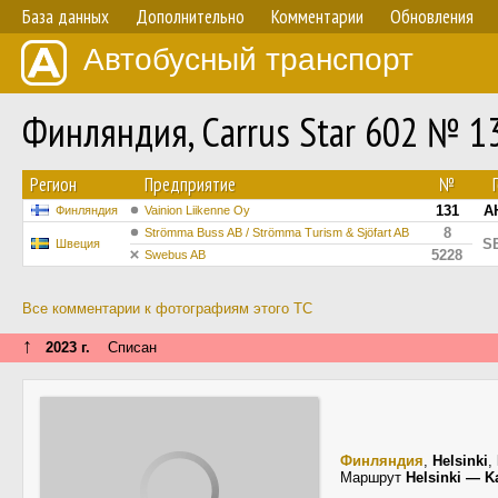
База данных
Дополнительно
Комментарии
Обновления
Автобусный транспорт
Финляндия, Carrus Star 602 № 1
Регион
Предприятие
№
131
A
Финляндия
Vainion Liikenne Oy
8
Strömma Buss AB / Strömma Turism & Sjöfart AB
S
Швеция
5228
Swebus AB
Все комментарии к фотографиям этого ТС
↑
2023 г.
Списан
Финляндия
,
Helsinki
,
Маршрут
Helsinki — K