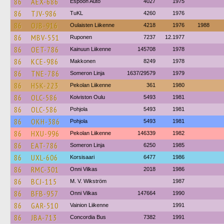
86
AEX-686
Espoon Auto
4027
1975
86
TJV-986
TuKL
4260
1976
86
OJB-916
Oulaisten Liikenne
4218
1976
1988
86
MBV-551
Ruponen
7237
12.1977
86
OET-786
Kainuun Liikenne
145708
1978
86
KCE-986
Makkonen
8249
1978
86
TNE-786
Someron Linja
1637/29579
1979
86
HSK-223
Pekolan Liikenne
361
1980
86
OLC-586
Koiviston Oulu
5493
1981
86
OLC-586
Pohjola
5493
1981
86
OKH-386
Pohjola
5493
1981
86
HXU-996
Pekolan Liikenne
146339
1982
86
EAT-786
Someron Linja
6250
1985
86
UXL-606
Korsisaari
6477
1986
86
RMC-301
Onni Vilkas
2018
1986
86
BCJ-115
M. V. Wikström
1987
86
BFB-957
Onni Vilkas
147664
1990
86
GAR-510
Vainion Liikenne
1991
86
JBA-713
Concordia Bus
7382
1991