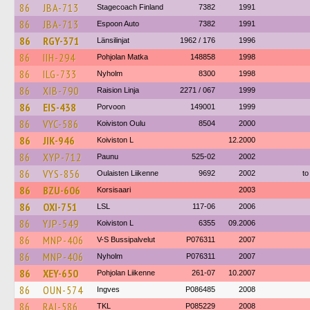
86
JBA-713
Stagecoach Finland
7382
1991
86
JBA-713
Espoon Auto
7382
1991
86
RGY-371
Länsilinjat
1962 / 176
1996
86
IIH-294
Pohjolan Matka
148858
1998
86
ILG-733
Nyholm
8300
1998
86
XIB-790
Raision Linja
2271 / 067
1999
86
EIS-438
Porvoon
149001
1999
86
VYC-586
Koiviston Oulu
8504
2000
86
JIK-946
Koiviston L
12.2000
86
XYP-712
Paunu
525-02
2002
86
VYS-856
Oulaisten Liikenne
9692
2002
to
86
BZU-606
Korsisaari
2003
86
OXI-751
LSL
117-06
2006
86
YJP-549
Koiviston L
6355
09.2006
86
MNP-406
V-S Bussipalvelut
P076311
2007
86
MNP-406
Nyholm
P076311
2007
86
XEY-650
Pohjolan Liikenne
261-07
10.2007
86
OUN-574
Ingves
P086485
2008
86
RAI-586
TKL
P085229
2008