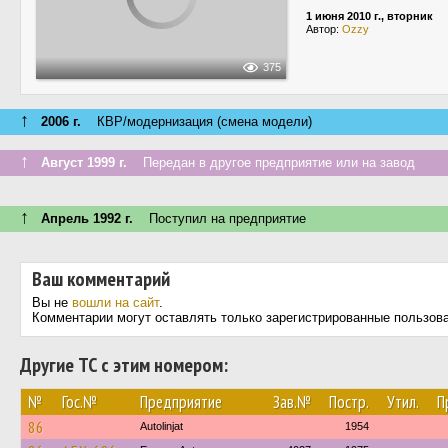
1 июня 2010 г., вторник
Автор:
Ozzy
375
↑
2006 г.
КВР/модернизация (смена модели)
↑
Август 1999 г.
Передан в другое предприятие или на завод
↑
Апрель 1992 г.
Поступил на предприятие
Ваш комментарий
Вы не
вошли на сайт
.
Комментарии могут оставлять только зарегистрированные пользов
Другие ТС с этим номером:
№
Гос.№
Предприятие
Зав.№
Постр.
Утил.
П
86
Autolinjat
1954