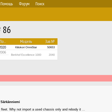
Помощь
Форум
Поиск
№ 86
По...
Модель
Зав.№
2020
Kiitokori OmniStar
50653
2006
Berkhof Excellence 1000
2040
,
Särkänniemi
 fleet. Why not import a used chassis only and rebody it ...