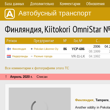
База данных
Дополнительно
Комментарии
Обновления
Автобусный транспорт
Финляндия, Kiitokori OmniStar 
Регион
Предприятие
№
Гос.№
С...
2006
04.
86
YCP-686
Финляндия
Pekolan Liikenne Oy
08.1999
VR-11-LK
04.1992
Нидерланды
Разные города
Все комментарии к фотографиям этого ТС
↑
Апрель 2020 г.
Списан
Финляндия
,
Tampere
Another oddity in Pekola