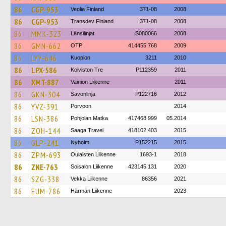
86
CGP-953
Veolia Finland
371-08
2008
86
CGP-953
Transdev Finland
371-08
2008
86
MMK-323
Länsilinjat
S080066
2008
86
GMN-662
OTP
414455 768
2009
86
LYY-646
Kuopion
3211
2010
86
LPX-586
Koiviston Tre
P112359
2011
86
XMT-887
Vainion Liikenne
2011
86
GKN-304
Savonlinja
P122716
2012
86
YVZ-391
Porvoon
2014
86
LSN-386
Pohjolan Matka
417468 999
05.2014
86
ZOH-144
Saaga Travel
418102 403
2015
86
GLP-241
Nyholm
P152215
2015
86
ZPM-693
Oulaisten Liikenne
1693-1
2018
86
ZNE-763
Soisalon Liikenne
423145 131
2020
86
SZG-338
Vekka Liikenne
86356
2021
86
EUM-786
Härmän Liikenne
2023