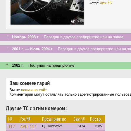
Автор:
Alex-717
368
↑
Ноябрь 2008 г.
Передан в другое предприятие или на завод
↑
2001 г. — Июль 2004 г.
Передан в другое предприятие или на з
↑
1982 г.
Поступил на предприятие
Ваш комментарий
Вы не
вошли на сайт
.
Комментарии могут оставлять только зарегистрированные пользов
Другие ТС с этим номером:
№
Гос.№
Предприятие
Зав.№
Постр.
317
AVU-317
Hj. Holmstrom
6174
1985