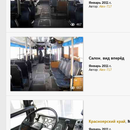
Январь 2011 г.
Автор:
Alex-717
467
Салон
,
вид вперёд
Январь 2011 г.
Автор:
Alex-717
667
Красноярский край
,
М
Январь 2011 г.