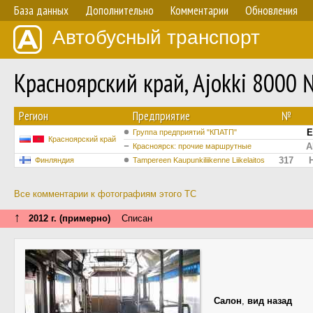
База данных
Дополнительно
Комментарии
Обновления
Автобусный транспорт
Красноярский край, Ajokki 8000 
Регион
Предприятие
№
Е
Группа предприятий "КПАТП"
Красноярский край
А
Красноярск: прочие маршрутные
317
Финляндия
Tampereen Kaupunkiliikenne Liikelaitos
Все комментарии к фотографиям этого ТС
↑
2012 г. (примерно)
Списан
Салон
,
вид назад