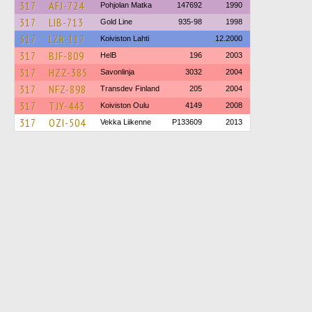
317
AFJ-724
Pohjolan Matka
147692
1990
317
LIB-713
Gold Line
935-98
1998
317
LZR-117
Koiviston Lahti
12.2000
317
BJF-809
HelB
196
2003
317
HZZ-385
Savonlinja
3032
2004
317
NFZ-898
Transdev Finland
205
2004
317
TJY-443
Koiviston Oulu
4149
2008
317
OZI-504
Vekka Liikenne
P133609
2013