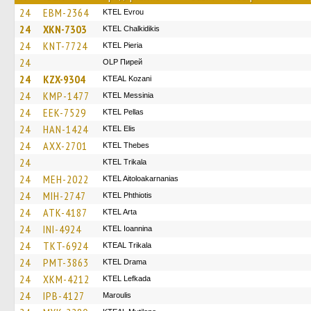
24
EBM-2364
KTEL Evrou
24
XKN-7303
ΚΤΕL Chalkidikis
24
KNT-7724
KTEL Pieria
24
OLP Пирей
24
KZX-9304
KTEAL Kozani
24
KMP-1477
KTEL Messinia
24
EEK-7529
KTEL Pellas
24
HAN-1424
KTEL Elis
24
AXX-2701
KTEL Thebes
24
ΚΤΕL Τrikala
24
MEH-2022
KTEL Aitoloakarnanias
24
MIH-2747
ΚΤΕL Phthiotis
24
ATK-4187
KTEL Arta
24
INI-4924
KTEL Ioannina
24
TKT-6924
KTEAL Trikala
24
PMT-3863
KTEL Drama
24
XKM-4212
KTEL Lefkada
24
IPB-4127
Maroulis