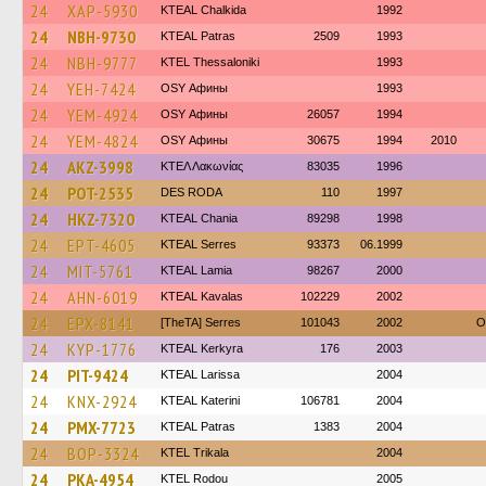
24
XAP-5930
KTEAL Chalkida
1992
24
NBH-9730
KTEAL Patras
2509
1993
24
NBH-9777
KTEL Thessaloniki
1993
24
YEH-7424
OSY Афины
1993
24
YEM-4924
OSY Афины
26057
1994
24
YEM-4824
OSY Афины
30675
1994
2010
24
AKZ-3998
ΚΤΕΛ Λακωνίας
83035
1996
24
POT-2535
DES RODA
110
1997
24
HKZ-7320
KTEAL Chania
89298
1998
24
EPT-4605
KTEAL Serres
93373
06.1999
24
MIT-5761
KTEAL Lamia
98267
2000
24
AHN-6019
KTEAL Kavalas
102229
2002
24
EPX-8141
[TheTA] Serres
101043
2002
O
24
KYP-1776
KTEAL Kerkyra
176
2003
24
PIT-9424
KTEAL Larissa
2004
24
KNX-2924
KTEAL Katerini
106781
2004
24
PMX-7723
KTEAL Patras
1383
2004
24
BOP-3324
ΚΤΕL Τrikala
2004
24
PKA-4954
ΚΤΕL Rodou
2005