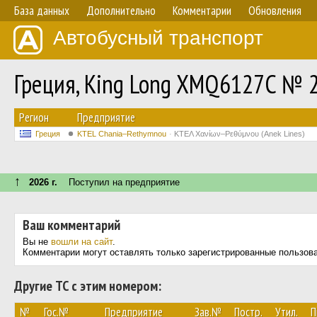
База данных
Дополнительно
Комментарии
Обновления
Автобусный транспорт
Греция, King Long XMQ6127C № 
Регион
Предприятие
Греция
KTEL Chania–Rethymnou
ΚΤΕΛ Χανίων–Ρεθύμνου (Anek Lines)
↑
2026 г.
Поступил на предприятие
Ваш комментарий
Вы не
вошли на сайт
.
Комментарии могут оставлять только зарегистрированные пользов
Другие ТС с этим номером:
№
Гос.№
Предприятие
Зав.№
Постр.
Утил.
П