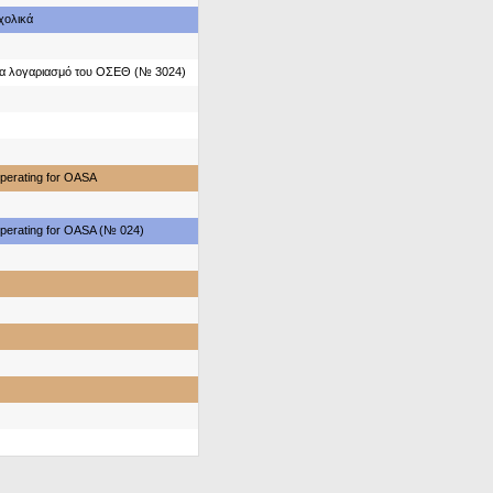
χολικά
ια λογαριασμό του ΟΣΕΘ (№ 3024)
perating for OASA
perating for OASA (№ 024)