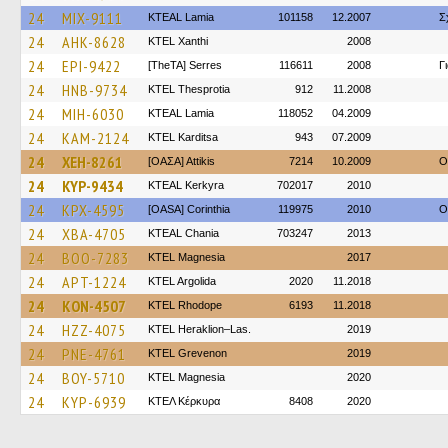
24
MIX-9111
KTEAL Lamia
101158
12.2007
Σ
24
AHK-8628
KTEL Xanthi
2008
24
EPI-9422
[TheTA] Serres
116611
2008
Γ
24
HNB-9734
KTEL Thesprotia
912
11.2008
24
MIH-6030
KTEAL Lamia
118052
04.2009
24
KAM-2124
ΚΤΕL Karditsa
943
07.2009
24
XEH-8261
[ΟΑΣΑ] Αttikis
7214
10.2009
O
24
KYP-9434
KTEAL Kerkyra
702017
2010
24
KPX-4595
[OASA] Corinthia
119975
2010
O
24
XBA-4705
KTEAL Chania
703247
2013
24
BOO-7283
ΚΤΕL Magnesia
2017
24
APT-1224
KTEL Argolida
2020
11.2018
24
KON-4507
KTEL Rhodope
6193
11.2018
24
HZZ-4075
KTEL Heraklion–Las.
2019
24
PNE-4761
ΚΤΕL Grevenon
2019
24
BOY-5710
ΚΤΕL Magnesia
2020
24
KYP-6939
ΚΤΕΛ Κέρκυρα
8408
2020