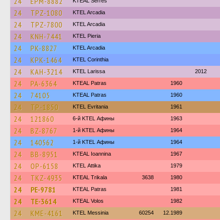
24
EPM-8882
KTEAL Serres
24
TPZ-1080
KTEL Arcadia
24
TPZ-7800
KTEL Arcadia
24
KNH-7441
KTEL Pieria
24
PK-8827
KTEL Arcadia
24
KPK-1464
KTEL Corinthia
24
KAH-3214
KTEL Larissa
2012
24
PA-6364
KTEAL Patras
1960
24
74105
KTEAL Patras
1960
24
TP-1850
ΚΤΕL Evritania
1961
24
121860
6-й KTEL Афины
1963
24
BZ-8767
1-й KTEL Афины
1964
24
140562
1-й KTEL Афины
1964
24
BB-8951
KTEAL Ioannina
1967
24
OP-6158
KΤΕL Αttika
1979
24
TKZ-4935
KTEAL Trikala
3638
1980
24
PE-9781
KTEAL Patras
1981
24
TE-3614
KTEAL Volos
1982
24
KME-4161
KTEL Messinia
60254
12.1989