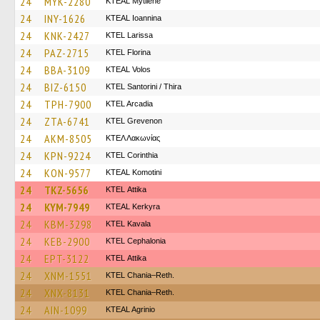
24
MYK-2280
KTEAL Mytilene
24
INY-1626
KTEAL Ioannina
24
KNK-2427
KTEL Larissa
24
PAZ-2715
KTEL Florina
24
BBA-3109
KTEAL Volos
24
BIZ-6150
KTEL Santorini / Thira
24
TPH-7900
KTEL Arcadia
24
ZTA-6741
ΚΤΕL Grevenon
24
AKM-8505
ΚΤΕΛ Λακωνίας
24
KPN-9224
KTEL Corinthia
24
KON-9577
KTEAL Komotini
24
TKZ-5656
KΤΕL Αttika
24
KYM-7949
KTEAL Kerkyra
24
KBM-3298
KTEL Kavala
24
KEB-2900
KTEL Cephalonia
24
EPT-3122
KΤΕL Αttika
24
XNM-1551
KTEL Chania–Reth.
24
XNX-8131
KTEL Chania–Reth.
24
AIN-1099
KTEAL Agrinio