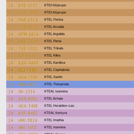
24
KYB-5757
ΚΤΕΛ Κέρκυρα
24
KYH-7929
ΚΤΕΛ Κέρκυρα
24
PAB-6514
KTEL Florina
24
TPB-8120
KTEL Arcadia
24
APM-6824
KTEL Argolida
24
KNB-3324
KTEL Pieria
24
TKE-5311
ΚΤΕL Τrikala
24
KIE-6424
KTEL Kilkis
24
KAH-4449
ΚΤΕL Karditsa
24
KEZ-7100
KTEL Cephalonia
24
AHA-7590
KTEL Xanthi
24
HNA-6827
KTEL Thesprotia
24
INI-2534
KTEAL Ioannina
24
AXX-8901
KTEL Achaia
24
HKH-3498
KTEL Heraklion–Las.
24
KYP-8402
KTEAL Kerkyra
24
HMI-3824
KTEL Imathia
24
INH-7470
KTEL Ioannina