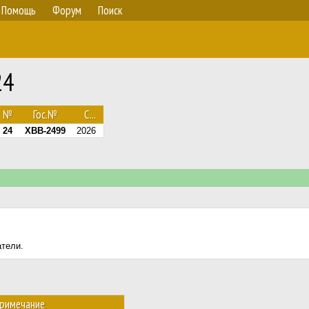
Помощь
Форум
Поиск
24
№
Гос.№
С...
24
XBB-2499
2026
атели.
римечание