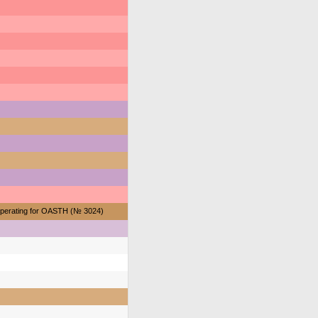
perating for OASTH (№ 3024)