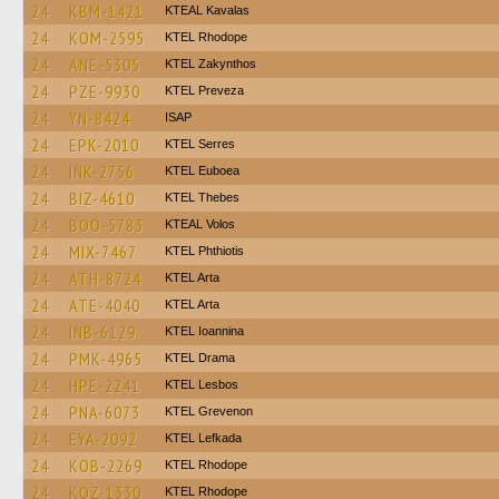
24
KBM-1421
KTEAL Kavalas
24
KOM-2595
KTEL Rhodope
24
ANE-5305
KTEL Zakynthos
24
PZE-9930
KTEL Preveza
24
YN-8424
ISAP
24
EPK-2010
KTEL Serres
24
INK-2756
ΚΤΕL Euboea
24
BIZ-4610
KTEL Thebes
24
BOO-5783
KTEAL Volos
24
MIX-7467
ΚΤΕL Phthiotis
24
ATH-8724
KTEL Arta
24
ATE-4040
KTEL Arta
24
INB-6129
KTEL Ioannina
24
PMK-4965
KTEL Drama
24
HPE-2241
KTEL Lesbos
24
PNA-6073
ΚΤΕL Grevenon
24
EYA-2092
KTEL Lefkada
24
KOB-2269
KTEL Rhodope
24
KOZ-1330
KTEL Rhodope