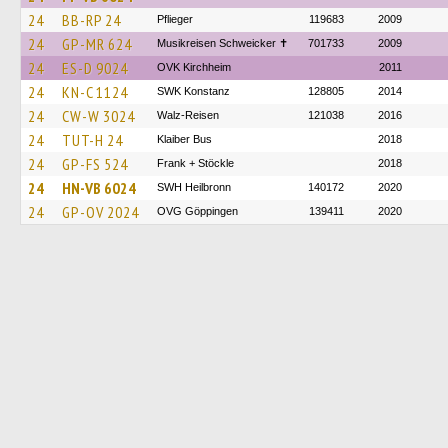
24
BB-RP 24
Pflieger
119683
2009
24
GP-MR 624
Musikreisen Schweicker ✝
701733
2009
24
ES-D 9024
OVK Kirchheim
2011
24
KN-C 1124
SWK Konstanz
128805
2014
24
CW-W 3024
Walz-Reisen
121038
2016
24
TUT-H 24
Klaiber Bus
2018
24
GP-FS 524
Frank + Stöckle
2018
24
HN-VB 6024
SWH Heilbronn
140172
2020
24
GP-OV 2024
OVG Göppingen
139411
2020