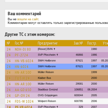
Ваш комментарий
Вы не
вошли на сайт
.
Комментарии могут оставлять только зарегистрированные пользов
Другие ТС с этим номером:
№
Гос.№
Предприятие
Зав.№
Постр.
Ути
24
NDH-DJ 80
[Rexer] BVN ✝︎
1980
24
PF-2724
SVP Pforzheim ✝
46866
1986
24
HN-VB 6024
SWH Heilbronn
87621
1997
05.20
24
HN-6024
SWH Heilbronn
87621
1997
05.20
24
HN-AR 100
Müller Reisen
1999
24
TUT-H 24
Klaiber Bus
2000
24
HN-AR 100
Müller Reisen
29581
2000
24
AA-GD 650
Stadtbus Gmünd
106851
06.2004
24
GP-OV 24
OVG Göppingen
600044
2005
24
FDS-W 1024
Wolpert-Reisen
600785
2006
24
PF-VB 6024
SVP Pforzheim ✝
329
2007