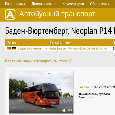
База данных
Дополнительно
Комментарии
Обновления
Автобусный транспорт
Баден-Вюртемберг, Neoplan P14 
Регион
Предприятие
2
Баден-Вюртемберг
Müller Reisen - Wilhelm Müller GmbH & Co. KG
Все комментарии к фотографиям этого ТС
Гессен
,
Frankfurt am 
16 мая 2026 г., суббота
Автор:
reshz
187