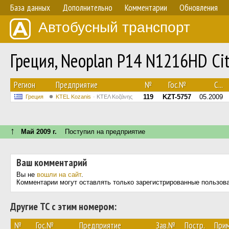
База данных
Дополнительно
Комментарии
Обновления
Автобусный транспорт
Греция, Neoplan P14 N1216HD Ci
Регион
Предприятие
№
Гос.№
С...
119
KZT-5757
05.2009
Греция
ΚΤΕL Kozanis
ΚΤΕΛ Κοζάνης
↑
Май 2009 г.
Поступил на предприятие
Ваш комментарий
Вы не
вошли на сайт
.
Комментарии могут оставлять только зарегистрированные пользов
Другие ТС с этим номером:
№
Гос.№
Предприятие
Зав.№
Постр.
При