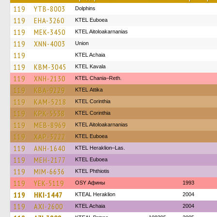
119
YTB-8003
Dolphins
119
EHA-3260
ΚΤΕL Euboea
119
MEK-3450
KTEL Aitoloakarnanias
119
XNN-4003
Union
119
KTEL Achaia
119
KBM-3045
KTEL Kavala
119
XNH-2130
KTEL Chania–Reth.
119
KBA-9229
KΤΕL Αttika
119
KAM-5218
KTEL Corinthia
119
KPK-5538
KTEL Corinthia
119
MEB-8969
KTEL Aitoloakarnanias
119
XAP-3222
ΚΤΕL Euboea
119
ANH-1640
KTEL Heraklion–Las.
119
MEH-2177
ΚΤΕL Euboea
119
MIM-6636
ΚΤΕL Phthiotis
119
YEK-5119
OSY Афины
1993
119
HKI-1447
KTEAL Heraklion
2004
119
AXI-2600
KTEL Achaia
2004