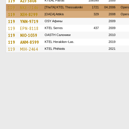
119
AZI-3808
KTEAL Patras
108395
2005
119
NKE-7146
[TheTA] KTEL Thessaloniki
1721
04.2006
Opera
119
XEH-8299
[ΟΑΣΑ] Αttikis
329
2008
Opera
119
YNN-9719
OSY Афины
2009
119
EPN-8118
KTEL Serres
437
2009
119
NIO-1039
OASTH Салоники
2010
119
ANM-8599
KTEL Heraklion–Las.
2019
119
MIH-2464
ΚΤΕL Phthiotis
2021