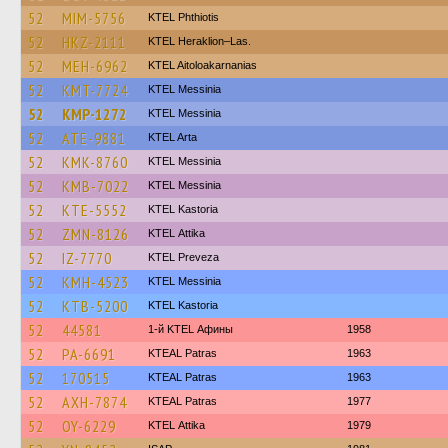
52
MIM-5756
ΚΤΕL Phthiotis
52
HKZ-2111
KTEL Heraklion–Las.
52
MEH-6962
KTEL Aitoloakarnanias
52
KMT-7724
KTEL Messinia
52
KMP-1272
KTEL Messinia
52
ATE-9881
KTEL Arta
52
KMK-8760
KTEL Messinia
52
KMB-7022
KTEL Messinia
52
KTE-5552
KTEL Kastoria
52
ZMN-8126
KΤΕL Αttika
52
IZ-7770
KTEL Preveza
52
KMH-4523
KTEL Messinia
52
KTB-5200
KTEL Kastoria
52
44581
1-й KTEL Афины
1958
52
PA-6691
KTEAL Patras
1963
52
170515
KTEAL Patras
1963
52
AXH-7874
KTEAL Patras
1977
52
OY-6229
KΤΕL Αttika
1979