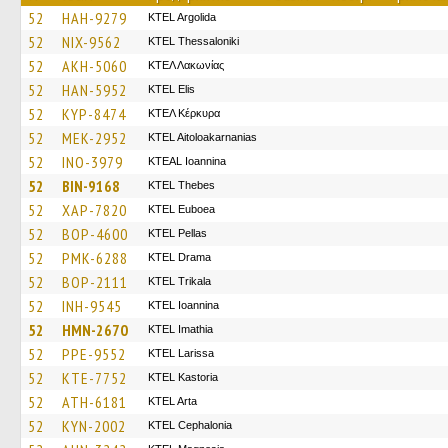
52
HAH-9279
KTEL Argolida
52
NIX-9562
KTEL Thessaloniki
52
AKH-5060
ΚΤΕΛ Λακωνίας
52
HAN-5952
KTEL Elis
52
KYP-8474
ΚΤΕΛ Κέρκυρα
52
MEK-2952
KTEL Aitoloakarnanias
52
INO-3979
KTEAL Ioannina
52
BIN-9168
KTEL Thebes
52
XAP-7820
ΚΤΕL Euboea
52
BOP-4600
KTEL Pellas
52
PMK-6288
KTEL Drama
52
BOP-2111
ΚΤΕL Τrikala
52
INH-9545
KTEL Ioannina
52
HMN-2670
KTEL Imathia
52
PPE-9552
KTEL Larissa
52
KTE-7752
KTEL Kastoria
52
ATH-6181
KTEL Arta
52
KYN-2002
KTEL Cephalonia