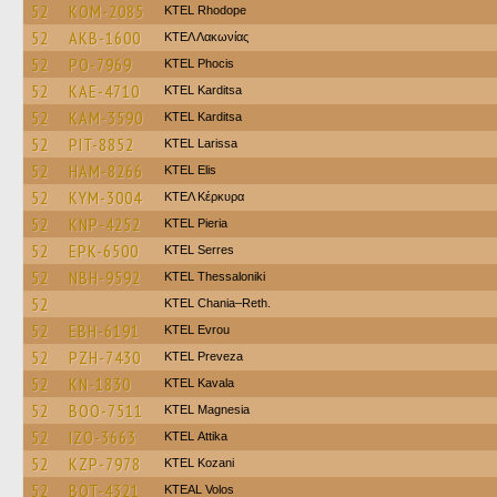
52
KOM-2085
KTEL Rhodope
52
AKB-1600
ΚΤΕΛ Λακωνίας
52
PO-7969
ΚΤΕL Phocis
52
KAE-4710
ΚΤΕL Karditsa
52
KAM-3590
ΚΤΕL Karditsa
52
PIT-8852
KTEL Larissa
52
HAM-8266
KTEL Elis
52
KYM-3004
ΚΤΕΛ Κέρκυρα
52
KNP-4252
KTEL Pieria
52
EPK-6500
KTEL Serres
52
NBH-9592
KTEL Thessaloniki
52
KTEL Chania–Reth.
52
EBH-6191
KTEL Evrou
52
PZH-7430
KTEL Preveza
52
KN-1830
KTEL Kavala
52
BOO-7511
ΚΤΕL Magnesia
52
IZO-3663
KΤΕL Αttika
52
KZP-7978
ΚΤΕL Kozani
52
BOT-4321
KTEAL Volos