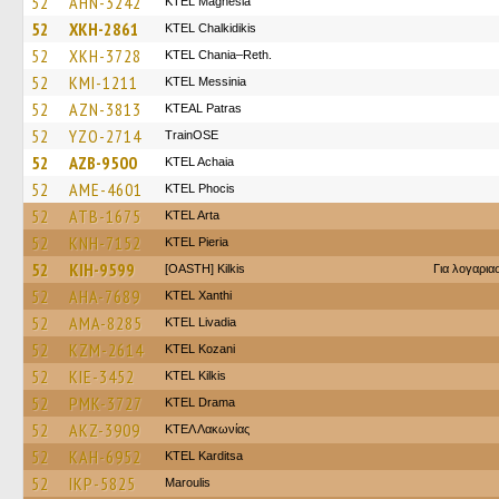
52
AHN-3242
ΚΤΕL Magnesia
52
XKH-2861
ΚΤΕL Chalkidikis
52
XKH-3728
KTEL Chania–Reth.
52
KMI-1211
KTEL Messinia
52
AZN-3813
KTEAL Patras
52
YZO-2714
TrainΟSE
52
AZB-9500
KTEL Achaia
52
AME-4601
ΚΤΕL Phocis
52
ATB-1675
KTEL Arta
52
KNH-7152
KTEL Pieria
52
KIH-9599
[OASTH] Kilkis
Για λογαρι
52
AHA-7689
KTEL Xanthi
52
AMA-8285
KTEL Livadia
52
KZM-2614
ΚΤΕL Kozani
52
KIE-3452
KTEL Kilkis
52
PMK-3727
KTEL Drama
52
AKZ-3909
ΚΤΕΛ Λακωνίας
52
KAH-6952
ΚΤΕL Karditsa
52
IKP-5825
Maroulis