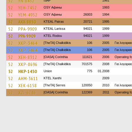
52
YN-8452
ISAP
1981
52
YEH-7452
OSY Афины
1993
52
YEM-4952
OSY Афины
26003
1994
52
AXX-8850
KTEAL Patras
20721
1995
52
PPA-9909
KTEAL Larissa
94021
1999
52
PPA-9909
ΚΤΕL Rodou
94021
1999
52
XKP-3464
[TheTA] Chalkidikis
106
2005
Για λογαρι
52
XKP-3464
[TheTA] Chalkidikis
106
2005
Για λογαρι
52
XEH-8312
[OASA] Corinthia
111621
2006
Operating 
52
XKP-8696
[TheTA] Chalkidikis
701575
2008
Για λογαρι
52
HKP-1450
Union
775
01.2008
52
AHM-3611
KTEL Xanthi
2009
52
XEK-6158
[TheTA] Serres
120050
2010
Για λογαρι
52
XZI-6746
[OASA] Corinthia
122369
2011
Operating 