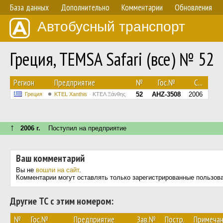
База данных
Дополнительно
Комментарии
Обновления
Автобусный транспорт
Греция, TEMSA Safari (все) № 52
Регион
Предприятие
№
Гос.№
С...
52
AHZ-3508
2006
Греция
KTEL Xanthis
ΚΤΕΛ Ξάνθης
↑
2006 г.
Поступил на предприятие
Ваш комментарий
Вы не
вошли на сайт
.
Комментарии могут оставлять только зарегистрированные пользов
Другие ТС с этим номером:
№
Гос.№
Предприятие
Зав.№
Постр.
Примеча