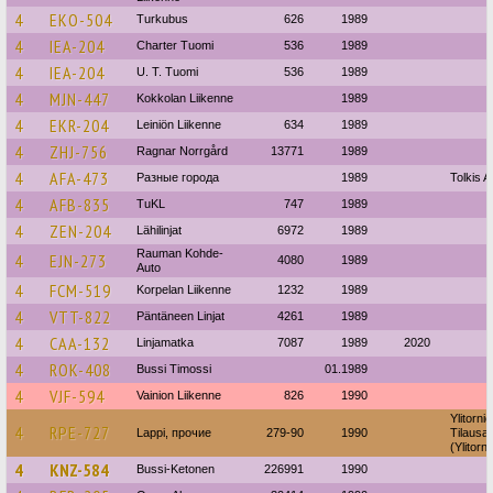
4
EKO-504
Turkubus
626
1989
4
IEA-204
Charter Tuomi
536
1989
4
IEA-204
U. T. Tuomi
536
1989
4
MJN-447
Kokkolan Liikenne
1989
4
EKR-204
Leiniön Liikenne
634
1989
4
ZHJ-756
Ragnar Norrgård
13771
1989
4
AFA-473
Разные города
1989
Tolkis A
4
AFB-835
TuKL
747
1989
4
ZEN-204
Lähilinjat
6972
1989
Rauman Kohde-
4
EJN-273
4080
1989
Auto
4
FCM-519
Korpelan Liikenne
1232
1989
4
VTT-822
Päntäneen Linjat
4261
1989
4
CAA-132
Linjamatka
7087
1989
2020
4
ROK-408
Bussi Timossi
01.1989
4
VJF-594
Vainion Liikenne
826
1990
Ylitorni
4
RPE-727
Lappi, прочие
279-90
1990
Tilausaj
(Ylitorni
4
KNZ-584
Bussi-Ketonen
226991
1990