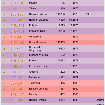
4
VOX-701
Mäkela
55
1978
4
HKX-144
Ylisen
979
1978
4
TLU-627
Nikkilän Liikenne
145756
1978
1997
4
UKV-411
Härmän Liikenne
4809
09.1978
4
OHB-304
Pohjola
8293
12.1978
4
OHB-304
Koiviston Oulu
8293
12.1978
4
ALX-841
Ventoniemi
1979
4
TNP-150
Bussi-Ketonen
145919
1979
Busstrafik
4
VJK-360
5623
1979
Widjeskog
4
HMM-211
Liikenne Vuorela
122
1979
4
TNJ-104
Förbom
240312
1979
4
HMB-887
Kasiniemen Linja
1979
4
UKX-316
Ampers
202
1979
4
KCO-554
Makkonen
4912
1979
4
UVP-294
Tidstrand
416
1980
4
RME-382
Elimäen Liikenne
367
1980
4
TOB-147
Kivistö
462
1980
4
ANN-204
Nobina Finland
5214
1980
Linjama
Veljekse