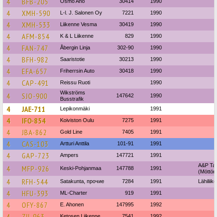
4
BFB-205
Osmo Aho
30414
1990
4
XMH-590
L-l. J. Salonen Oy
7221
1990
4
XMH-533
Liikenne Vesma
30419
1990
4
AFM-854
K & L Liikenne
829
1990
4
FAN-747
Åbergin Linja
302-90
1990
4
BFH-982
Saaristotie
30213
1990
4
EFA-657
Friherrsin Auto
30418
1990
4
CAP-491
Reissu Ruoti
1990
Wikströms
4
SJO-900
147642
1990
Busstrafik
4
JAE-711
Lepikonmäki
1991
4
IFO-854
Koiviston Oulu
7275
1991
4
JBA-862
Gold Line
7405
1991
4
CAS-103
Artturi Anttila
101-91
1991
4
GAP-723
Ampers
147721
1991
A&P Tai
4
MFP-926
Keski-Pohjanmaa
147788
1991
(Möttön
4
RFH-544
Satakunta, прочие
7284
1991
Lähiliik
4
HFU-393
ML-Charter
919
1991
4
OFY-867
E. Ahonen
147995
1992
4
ZII-963
Ketosen Liikenne
7541
1992