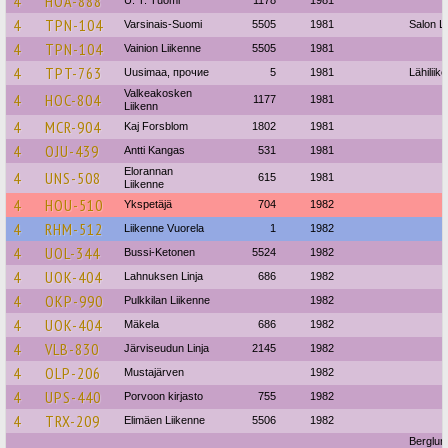
4
HOA-888
U. T. Tuomi
1178
1981
4
TPN-104
Varsinais-Suomi
5505
1981
Salon L
4
TPN-104
Vainion Liikenne
5505
1981
4
TPT-763
Uusimaa, прочие
5
1981
Lähiliik
Valkeakosken
4
HOC-804
1177
1981
Liikenn
4
MCR-904
Kaj Forsblom
1802
1981
4
OJU-439
Antti Kangas
531
1981
Elorannan
4
UNS-508
615
1981
Liikenne
4
HOU-510
Ykspetäjä
704
1982
4
RHM-512
Liikenne Vuorela
1
1982
4
UOL-344
Bussi-Ketonen
5524
1982
4
UOK-404
Lahnuksen Linja
686
1982
4
OKP-990
Pulkkilan Liikenne
1982
4
UOK-404
Mäkela
686
1982
4
VLB-830
Järviseudun Linja
2145
1982
4
OLP-206
Mustajärven
1982
4
UPS-440
Porvoon kirjasto
755
1982
4
TRX-209
Elimäen Liikenne
5506
1982
Berglun