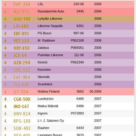
4
FHP-394
LSL
243-06
2006
4
NLC-575
Rautalammin Auto
3445
2006
4
GGU-988
Lyttylän Liikenne
2006
4
LSI-680
Liikenne Seppälä
6261
2006
4
ERF-892
PS-Bussi
997-06
2006
4
VEZ-110
M. Raittinen
P062168
2006
4
HXY-850
Jalobus
P065051
2006
4
JCS-34
Pukkilan Liikenne
111-06
2006
4
UZB-294
Kivistö
P062349
2006
4
CHE-522
Kosonen
2006
4
EAF-984
Niemelä
2006
4
TLI-643
Svanbäck
2006
4
JJT-304
Nobina Finland
3662
06.2006
4
CGK-500
Lundström
6465
2007
4
INO-167
Matka Mäkelä
6486
2007
4
XNV-824
Ingves
P072883
2007
4
RPG-188
L-l. J. Salonen Oy
2007
4
SOK-492
Raahen
6443
2007
4
XEY-400
Lampinen Buses
3670
2007