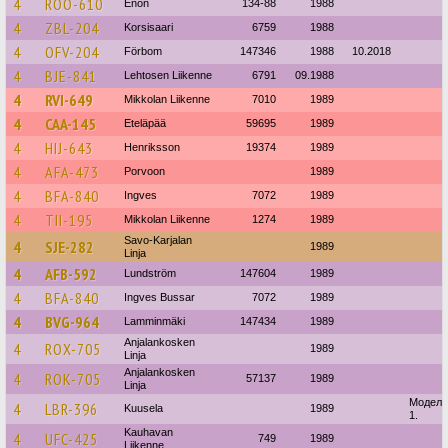
4
ROO-610
Enon
134-88
1988
4
ZBL-204
Korsisaari
6759
1988
4
OFV-204
Förbom
147346
1988
10.2018
4
BJE-841
Lehtosen Liikenne
6791
09.1988
4
RVI-649
Mikkolan Liikenne
7010
1989
4
CAA-145
Eteläpää
59695
1989
4
HIJ-643
Henriksson
19374
1989
4
AFA-473
Porvoon
1989
4
BFA-840
Ingves
7072
1989
4
TII-195
Mikkolan Liikenne
1274
1989
Savo-Karjalan
4
SJE-282
1989
Linja
4
AFB-592
Lundström
147604
1989
4
BFA-840
Ingves Bussar
7072
1989
4
BVG-964
Lamminmäki
147434
1989
Anjalankosken
4
ROX-705
1989
Linja
Anjalankosken
4
ROK-705
57137
1989
Linja
Модель:
4
LBR-396
Kuusela
1989
1.
Kauhavan
4
UFC-425
749
1989
Liikenne