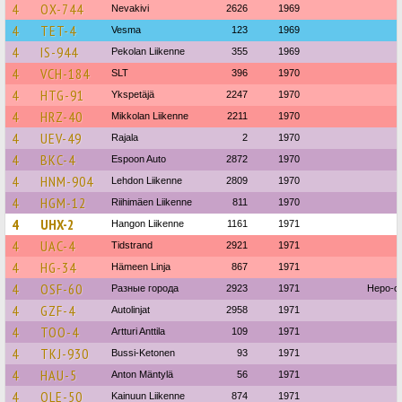
4
OX-744
Nevakivi
2626
1969
4
TET-4
Vesma
123
1969
4
IS-944
Pekolan Liikenne
355
1969
4
VCH-184
SLT
396
1970
4
HTG-91
Ykspetäjä
2247
1970
4
HRZ-40
Mikkolan Liikenne
2211
1970
4
UEV-49
Rajala
2
1970
4
BKC-4
Espoon Auto
2872
1970
4
HNM-904
Lehdon Liikenne
2809
1970
4
HGM-12
Riihimäen Liikenne
811
1970
4
UHX-2
Hangon Liikenne
1161
1971
4
UAC-4
Tidstrand
2921
1971
4
HG-34
Hämeen Linja
867
1971
4
OSF-60
Разные города
2923
1971
Hepo-oj
4
GZF-4
Autolinjat
2958
1971
4
TOO-4
Artturi Anttila
109
1971
4
TKJ-930
Bussi-Ketonen
93
1971
4
HAU-5
Anton Mäntylä
56
1971
4
OLE-50
Kainuun Liikenne
874
1971