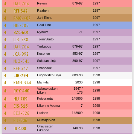
4
UAI-704
Revon
879-97
1997
4
RFI-342
Raahen
1997
4
RMG-407
Jani Rinne
1997
4
HIE-585
Gold Line
1997
4
BZC-601
Nyholm
71
1997
4
LIB-588
Toimi Vento
1997
4
UAI-704
Turkubus
879-97
1997
4
JCA-992
Kosonen
853-97
1997
4
NJO-841
Sukulan Linja
890-97
1997
4
RFI-342
Svanbäck
1997
4
LIB-794
Luopioisten Linja
889-98
1998
4
KMH-344
Mäntylä
2036
1998
Valkeakosken
1947 /
4
RGY-440
1998
Liikenn
178
4
HIJ-709
Koivuranta
148806
1998
4
EIS-315
Liikenne Vesma
7
1998
4
EEZ-526
Laitinen
148909
1998
4
EIJ-506
Mustajärven
1998
Oravaisten
4
IIJ-100
140-98
1998
Liikenne