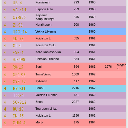
4
UB-4
Korsisaari
793
1960
4
AÄ-814
Espoon Auto
759
1960
Kajaanin
4
OY-853
645
1960
Kaupunkilinjat
4
ZI-96
Henriksson
700
1960
4
HRO-24
Vekka Liikenne
1960
4
EN-73
Koiviston L
835
1961
4
OI-4
Koiviston Oulu
1961
4
ESR-4
Kalle Rantasärkkä
554
1961
4
HJ-498
Pekolan Liikenne
384
1961
Модель:
4
RX-15
Suni
394
1961
1976
4.
4
GFC-93
Toimi Vento
1089
1962
4
OYF-32
Kyllonen
117
1962
4
HBT-31
Paunu
2216
1962
4
TFR-4
Vainion Liikenne
131
1962
4
SO-812
Enon
2227
1962
4
XU-19
Tourusen Linjat
1962
4
EN-73
Koiviston L
1136
1962
4
OHM-4
Mörö
175
1964