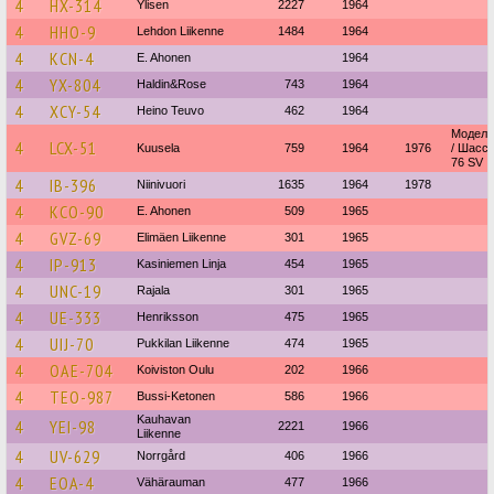
4
HX-314
Ylisen
2227
1964
4
HHO-9
Lehdon Liikenne
1484
1964
4
KCN-4
E. Ahonen
1964
4
YX-804
Haldin&Rose
743
1964
4
XCY-54
Heino Teuvo
462
1964
Модель:
4
LCX-51
Kuusela
759
1964
1976
/ Шасси
76 SV
4
IB-396
Niinivuori
1635
1964
1978
4
KCO-90
E. Ahonen
509
1965
4
GVZ-69
Elimäen Liikenne
301
1965
4
IP-913
Kasiniemen Linja
454
1965
4
UNC-19
Rajala
301
1965
4
UE-333
Henriksson
475
1965
4
UIJ-70
Pukkilan Liikenne
474
1965
4
OAE-704
Koiviston Oulu
202
1966
4
TEO-987
Bussi-Ketonen
586
1966
Kauhavan
4
YEI-98
2221
1966
Liikenne
4
UV-629
Norrgård
406
1966
4
EOA-4
Vähärauman
477
1966