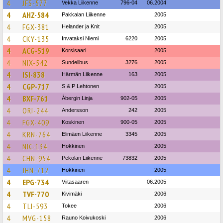
4
JFS-577
Vekka Liikenne
796-04
06.2004
4
AHZ-584
Pakkalan Liikenne
2005
4
FGX-381
Helander ja Knit
2005
4
CKY-135
Invataksi Niemi
6220
2005
4
ACG-519
Korsisaari
2005
4
NIX-542
Sundellbus
3276
2005
4
ISI-838
Härmän Liikenne
163
2005
4
CGP-717
S & P Lehtonen
2005
4
BXF-761
Åbergin Linja
902-05
2005
4
ORI-244
Andersson
242
2005
4
FGX-409
Koskinen
900-05
2005
4
KRN-764
Elimäen Liikenne
3345
2005
4
NIC-134
Hokkinen
2005
4
CHN-954
Pekolan Liikenne
73832
2005
4
JHN-712
Hokkinen
2005
4
EPG-734
Viitasaaren
06.2005
4
TVF-770
Kivimäki
2006
4
TLI-593
Tokee
2006
4
MVG-158
Rauno Koivukoski
2006