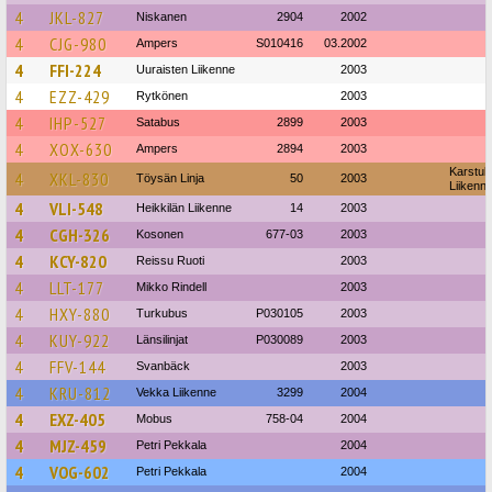
4
JKL-827
Niskanen
2904
2002
4
CJG-980
Ampers
S010416
03.2002
4
FFI-224
Uuraisten Liikenne
2003
4
EZZ-429
Rytkönen
2003
4
IHP-527
Satabus
2899
2003
4
XOX-630
Ampers
2894
2003
Karstul
4
XKL-830
Töysän Linja
50
2003
Liikenn
4
VLI-548
Heikkilän Liikenne
14
2003
4
CGH-326
Kosonen
677-03
2003
4
KCY-820
Reissu Ruoti
2003
4
LLT-177
Mikko Rindell
2003
4
HXY-880
Turkubus
P030105
2003
4
KUY-922
Länsilinjat
P030089
2003
4
FFV-144
Svanbäck
2003
4
KRU-812
Vekka Liikenne
3299
2004
4
EXZ-405
Mobus
758-04
2004
4
MJZ-459
Petri Pekkala
2004
4
VOG-602
Petri Pekkala
2004