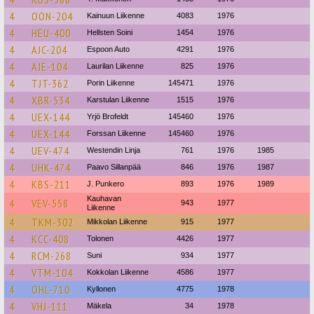
4
OON-204
Kainuun Liikenne
4083
1976
4
HEU-400
Hellsten Soini
1454
1976
4
AJC-204
Espoon Auto
4291
1976
4
AJE-104
Laurilan Liikenne
825
1976
4
TJT-362
Porin Liikenne
145471
1976
4
XBR-534
Karstulan Liikenne
1515
1976
4
UEX-144
Yrjö Brofeldt
145460
1976
4
UEX-144
Forssan Liikenne
145460
1976
4
UEV-474
Westendin Linja
761
1976
1985
4
UHK-474
Paavo Sillanpää
846
1976
1987
4
KBS-211
J. Punkero
893
1976
1989
Kauhavan
4
VEV-558
943
1977
Liikenne
4
TKM-302
Mikkolan Liikenne
915
1977
4
KCC-408
Tolonen
4426
1977
4
RCM-268
Suni
934
1977
4
VTM-104
Kokkolan Liikenne
4586
1977
4
OHL-710
Kyllonen
4775
1978
4
VHJ-111
Mäkela
34
1978