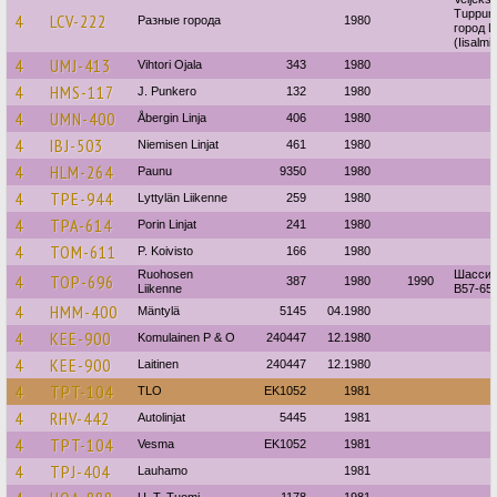
Tuppura
4
LCV-222
Разные города
1980
город 
(Iisalmi)
4
UMJ-413
Vihtori Ojala
343
1980
4
HMS-117
J. Punkero
132
1980
4
UMN-400
Åbergin Linja
406
1980
4
IBJ-503
Niemisen Linjat
461
1980
4
HLM-264
Paunu
9350
1980
4
TPE-944
Lyttylän Liikenne
259
1980
4
TPA-614
Porin Linjat
241
1980
4
TOM-611
P. Koivisto
166
1980
Ruohosen
Шасси: 
4
TOP-696
387
1980
1990
Liikenne
B57-65.
4
HMM-400
Mäntylä
5145
04.1980
4
KEE-900
Komulainen P & O
240447
12.1980
4
KEE-900
Laitinen
240447
12.1980
4
TPT-104
TLO
EK1052
1981
4
RHV-442
Autolinjat
5445
1981
4
TPT-104
Vesma
EK1052
1981
4
TPJ-404
Lauhamo
1981