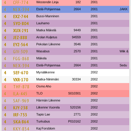
4
CFF-774
Westendin Linja
182
2001
4
NEX-394
Etelä-Pohjanmaa
2664
2001
JAKK
4
EXZ-744
Bussi-Manninen
2001
4
SYO-804
Lauhamo
2001
4
XUX-291
Matka Mäkelä
9449
2001
4
JEZ-888
Arolan Kuljetus
94559
2001
4
EYZ-564
Pekolan Liikenne
3546
2001
4
GIV-309
Wasabus
2570
2001
Wiik & 
4
FGG-868
Mäkela
2001
4
NEX-394
Etelä-Pohjanmaa
2664
2001
Sedu
4
SEF-670
Mynäliikenne
2002
4
VXR-170
Matka-Niinimäki
30334
2002
4
THF-878
Osmo Aho
2002
4
ILA-445
TLO
S010301
2002
4
SAF-969
Härmän Liikenne
2002
4
KJY-238
Liikenne Vuorela
520156
2002
4
IRF-753
Tapio Lae
2771
2002
4
SKA-864
Turkubus
P010162
2002
4
KKY-854
Kaj Forsblom
2002