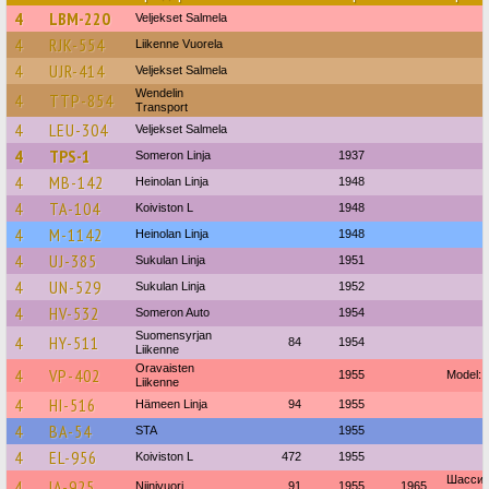
4
LBM-220
Veljekset Salmela
4
RJK-554
Liikenne Vuorela
4
UJR-414
Veljekset Salmela
Wendelin
4
TTP-854
Transport
4
LEU-304
Veljekset Salmela
4
TPS-1
Someron Linja
1937
4
MB-142
Heinolan Linja
1948
4
TA-104
Koiviston L
1948
4
M-1142
Heinolan Linja
1948
4
UJ-385
Sukulan Linja
1951
4
UN-529
Sukulan Linja
1952
4
HV-532
Someron Auto
1954
Suomensyrjan
4
HY-511
84
1954
Liikenne
Oravaisten
4
VP-402
1955
Model: 
Liikenne
4
HI-516
Hämeen Linja
94
1955
4
BA-54
STA
1955
4
EL-956
Koiviston L
472
1955
Шасси: 
4
IA-925
Niinivuori
91
1955
1965