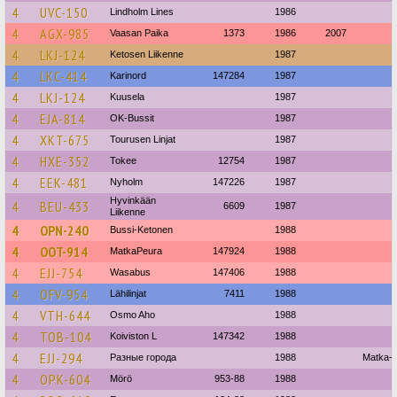
4
UVC-150
Lindholm Lines
1986
4
AGX-985
Vaasan Paika
1373
1986
2007
4
LKJ-124
Ketosen Liikenne
1987
4
LKC-414
Karinord
147284
1987
4
LKJ-124
Kuusela
1987
4
EJA-814
OK-Bussit
1987
4
XKT-675
Tourusen Linjat
1987
4
HXE-352
Tokee
12754
1987
4
EEK-481
Nyholm
147226
1987
Hyvinkään
4
BEU-433
6609
1987
Liikenne
4
OPN-240
Bussi-Ketonen
1988
4
OOT-914
MatkaPeura
147924
1988
4
EJJ-754
Wasabus
147406
1988
4
OFV-954
Lähilinjat
7411
1988
4
VTH-644
Osmo Aho
1988
4
TOB-104
Koiviston L
147342
1988
4
EJJ-294
Разные города
1988
Matka-A
4
OPK-604
Mörö
953-88
1988