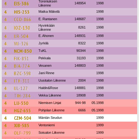
Toreniuksen
4
EIS-386
148954
1998
Liikenne
4
HIS-253
Matka Mäkelä
1998
4
CCO-866
E. Rantanen
148687
1998
Hyvinkään
4
IOZ-130
8261
1998
Liikenne
4
IJR-504
E. Ahonen
148931
1998
4
VIJ-326
Jyrkilä
8322
1998
4
NCM-850
TuKL
90344
1998
4
FIK-851
Pekkala
31193
1998
4
BIA-774
Vesanen
148803
1998
4
BZC-598
Jani Rinne
1998
4
ITF-311
Uusitalon Liikenne
2004
1998
4
IJL-127
Haldin&Rose
148881
1998
4
TIH-284
Vekka Liikenne
18908
1998
4
LIJ-550
Niemisen Linjat
944-98
05.1998
4
HGZ-655
Pohjolan Liikenne
6666
05.1998
4
CZM-504
Mäntän Seudun
1999
4
XIB-585
Ventoniemi
1999
4
OLF-799
Soisalon Liikenne
1999