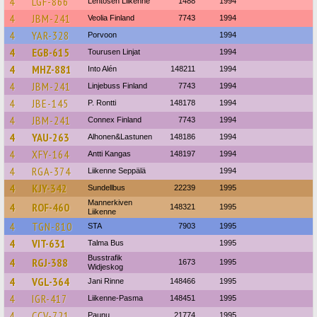
4
LGF-866
Lehtosen Liikenne
1488
1994
4
JBM-241
Veolia Finland
7743
1994
4
YAR-328
Porvoon
1994
4
EGB-615
Tourusen Linjat
1994
4
MHZ-881
Into Alén
148211
1994
4
JBM-241
Linjebuss Finland
7743
1994
4
JBE-145
P. Rontti
148178
1994
4
JBM-241
Connex Finland
7743
1994
4
YAU-263
Alhonen&Lastunen
148186
1994
4
XFY-164
Antti Kangas
148197
1994
4
RGA-374
Liikenne Seppälä
1994
4
KJY-342
Sundellbus
22239
1995
Mannerkiven
4
ROF-460
148321
1995
Liikenne
4
TGN-810
STA
7903
1995
4
VIT-631
Talma Bus
1995
Busstrafik
4
RGJ-388
1673
1995
Widjeskog
4
VGL-364
Jani Rinne
148466
1995
4
IGR-417
Liikenne-Pasma
148451
1995
4
CCV-721
Paunu
21774
1995