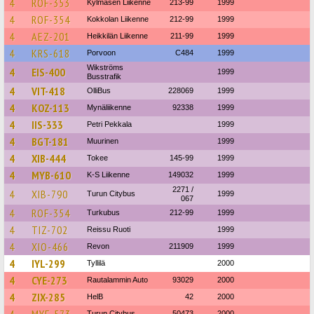
4
ROF-353
Kylmäsen Liikenne
213-99
1999
4
ROF-354
Kokkolan Liikenne
212-99
1999
4
AEZ-201
Heikkilän Liikenne
211-99
1999
4
KRS-618
Porvoon
C484
1999
Wikströms
4
EIS-400
1999
Busstrafik
4
VIT-418
OlliBus
228069
1999
4
KOZ-113
Mynäliikenne
92338
1999
4
IIS-333
Petri Pekkala
1999
4
BGT-181
Muurinen
1999
4
XIB-444
Tokee
145-99
1999
4
MYB-610
K-S Liikenne
149032
1999
2271 /
4
XIB-790
Turun Citybus
1999
067
4
ROF-354
Turkubus
212-99
1999
4
TIZ-702
Reissu Ruoti
1999
4
XIO-466
Revon
211909
1999
4
IYL-299
Tyllilä
2000
4
CYE-273
Rautalammin Auto
93029
2000
4
ZIX-285
HelB
42
2000
Turun Citybus
50473
2000