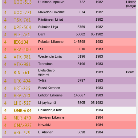
4
UOO-516
Uusimaa, прочие
722
1982
Liikenn
(Karjaa)
4
UOO-221
Mikkolan Liikenne
674
1982
4
TSK-761
Päntäneen Linjat
1982
4
UPE-304
Sukulan Linja
5759
1982
4
VLS-761
Dahl
50882
05.1982
4
IEX-104
Pekolan Liikenne
146598
1983
4
HRA-400
LSL
5910
1983
4
ATK-981
Westendin Linja
3196
1983
4
ATK-981
Transbus
3196
1983
Etelä-Savo,
4
RJN-761
1983
Pentti J
прочие
4
URC-404
Tyllilä
5797
1983
4
HRT-285
Bussi-Ketonen
1983
4
HRV-700
Lehdon Liikenne
146667
1983
4
LHO-527
Linjayhtymä
5805
05.1983
4
OMK-684
Helander ja Knit
1984
4
MER-470
Järvisen Liikenne
1984
4
OMA-927
Nevakivi
1984
4
ARC-729
E. Ahonen
5898
1984