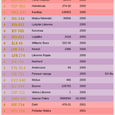
4
MYF-573
4
FEP-992
Helmikkala
374-00
2000
4
MRG-842
Kasilinja
149003
2000
4
IVG-344
Matka-Niinimäki
30656
2000
4
XYA-883
Lyttylän Liikenne
2000
4
XIY-500
Kurumaa
2000
4
XYA-883
Linjaliike
2418
2000
4
ÅLR 44
Williams Buss
332-00
2000
4
LYB-351
Kivistö
2396
2000
4
GFR-274
Liikenne Rajala
2000
4
SIX-751
Karinord
2000
4
EYG-814
Andersson
94
2000
4
SIX-751
Разные города
2000
EH-Bus
4
EXZ-840
Mobus
466
2000
4
RIZ-999
Busmo
228783
2000
4
LYP-721
Vekka Liikenne
1
2000
4
XMN-909
Vaasan Paika
S990594
03.2000
4
FFF-754
Dahl
476-01
2001
4
KPI-594
Pohjolan Matka
2001