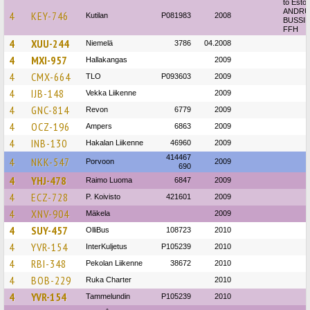
to Eston
ANDRU
4
KEY-746
Kutilan
P081983
2008
BUSSID
FFH
4
XUU-244
Niemelä
3786
04.2008
4
MXI-957
Hallakangas
2009
4
CMX-664
TLO
P093603
2009
4
IJB-148
Vekka Liikenne
2009
4
GNC-814
Revon
6779
2009
4
OCZ-196
Ampers
6863
2009
4
INB-130
Hakalan Liikenne
46960
2009
414467
4
NKK-547
Porvoon
2009
690
4
YHJ-478
Raimo Luoma
6847
2009
4
ECZ-728
P. Koivisto
421601
2009
4
XNV-904
Mäkela
2009
4
SUY-457
OlliBus
108723
2010
4
YVR-154
InterKuljetus
P105239
2010
4
RBI-348
Pekolan Liikenne
38672
2010
4
BOB-229
Ruka Charter
2010
4
YVR-154
Tammelundin
P105239
2010