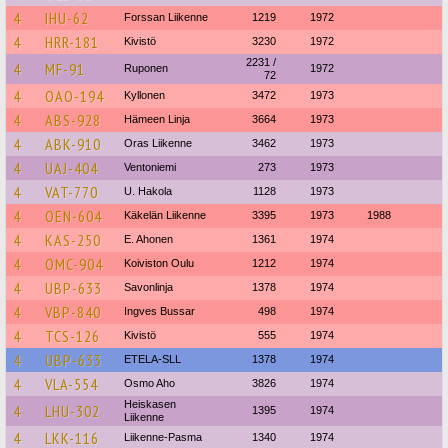
4
IHU-62
Forssan Liikenne
1219
1972
4
HRR-181
Kivistö
3230
1972
2231 /
4
MF-91
Ruponen
1972
72
4
OAO-194
Kyllonen
3472
1973
4
ABS-928
Hämeen Linja
3664
1973
4
ABK-910
Oras Liikenne
3462
1973
4
UAJ-404
Ventoniemi
273
1973
4
VAT-770
U. Hakola
1128
1973
4
OEN-604
Käkelän Liikenne
3395
1973
1988
4
KAS-250
E. Ahonen
1361
1974
4
OMC-904
Koiviston Oulu
1212
1974
4
UBP-633
Savonlinja
1378
1974
4
VBP-840
Ingves Bussar
498
1974
4
TCS-126
Kivistö
555
1974
4
UBP-633
ETELA-SLL
1378
1974
4
VLA-554
Osmo Aho
3826
1974
Heiskasen
4
LHU-302
1395
1974
Liikenne
4
LKK-116
Liikenne-Pasma
1340
1974