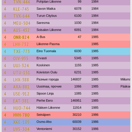
4
TVN-444
Pohjolan Liikenne
99
1984
4
KLE-745
Savon Matka
6078
1984
4
TVX-644
Turun Citybus
6100
1984
4
MEU-504
Saresma
1030
1984
4
AUS-432
Soisalon Liikenne
6091
1984
4
ONR-824
A-Bus
47
1985
4
LHV-732
Liikenne-Pasma
1985
4
TXE-773
Eino Tuomala
6030
1985
4
OJV-935
Ervasti
5345
1985
4
UUJ-324
Koskinen
1155
1985
4
UTU-151
Koiviston Oulu
6231
1985
4
LHX-388
Разные города
146837
1985
Miilumä
4
AXA-881
Uusimaa, прочие
1066
1985
Pääkaup
4
USE-912
Sipoon Linja
1085
1985
4
EAT-381
Perhe Eero
146951
1985
4
HUO-744
Hätisen Liikenne
11914
1985
4
HVH-780
Seinäjoen
30210
1986
4
XKE-105
Osmo Aho
60039
1986
4
UVS-304
Ventoniemi
30152
1986