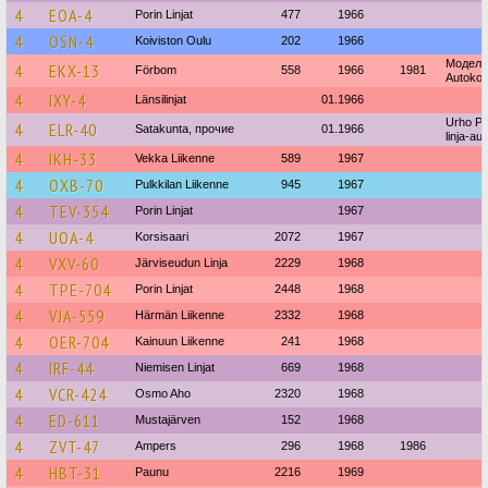
4
EOA-4
Porin Linjat
477
1966
4
OSN-4
Koiviston Oulu
202
1966
Модель
4
EKX-13
Förbom
558
1966
1981
Autokori
4
IXY-4
Länsilinjat
01.1966
Urho Pi
4
ELR-40
Satakunta, прочие
01.1966
linja-au
4
IKH-33
Vekka Liikenne
589
1967
4
OXB-70
Pulkkilan Liikenne
945
1967
4
TEV-354
Porin Linjat
1967
4
UOA-4
Korsisaari
2072
1967
4
VXV-60
Järviseudun Linja
2229
1968
4
TPE-704
Porin Linjat
2448
1968
4
VJA-559
Härmän Liikenne
2332
1968
4
OER-704
Kainuun Liikenne
241
1968
4
IRF-44
Niemisen Linjat
669
1968
4
VCR-424
Osmo Aho
2320
1968
4
ED-611
Mustajärven
152
1968
4
ZVT-47
Ampers
296
1968
1986
4
HBT-31
Paunu
2216
1969