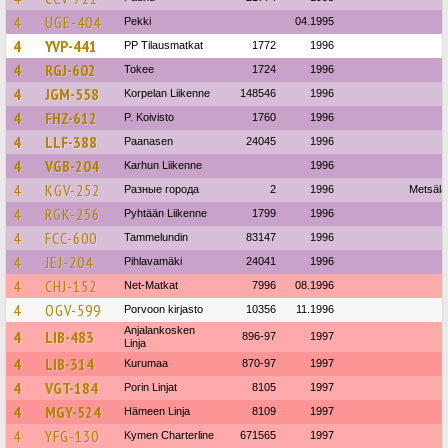
4
UGE-404
Pekki
04.1995
4
YVP-441
PP Tilausmatkat
1772
1996
4
RGJ-602
Tokee
1724
1996
4
JGM-558
Korpelan Liikenne
148546
1996
4
FHZ-612
P. Koivisto
1760
1996
4
LLF-388
Paanasen
24045
1996
4
VGB-204
Karhun Liikenne
1996
4
KGV-252
Разные города
2
1996
Metsälä
4
RGK-256
Pyhtään Liikenne
1799
1996
4
FCC-600
Tammelundin
83147
1996
4
JEJ-204
Pihlavamäki
24041
1996
4
CHJ-152
Net-Matkat
7996
08.1996
4
OGV-599
Porvoon kirjasto
10356
11.1996
Anjalankosken
4
LIB-483
896-97
1997
Linja
4
LIB-314
Kurumaa
870-97
1997
4
VGT-184
Porin Linjat
8105
1997
4
MGY-524
Hämeen Linja
8109
1997
4
YFG-130
Kymen Charterline
671565
1997