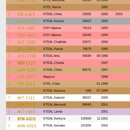
7
KME-2310
KTEL Messinia
61205
03.1990
7
EMA-5930
KTEL Naxos
1992
7
XIB-6469
KTEAL Chios
19032
1992
2019
7
KZM-1715
KTEAL Kozani
20623
1993
7
YEH-7407
OSY Афины
74213
1993
7
YEM-4907
OSY Афины
26040
1994
7
XAT-2200
KTEAL Chalkida
20671
1994
7
AXO-5404
KTEAL Patras
78679
1995
7
ATK-3358
KTEAL Arta
84589
09.1996
7
XNP-1127
KTEAL Chania
1997
7
AHM-8365
KTEAL Chios
86572
1997
7
YZX-9057
Маруси
1998
7
YOY-9114
KTEL Chios
01.1998
7
HMI-6292
KTEAL Naousa
649
07.1999
7
MIT-5761
KTEAL Katerini
98267
2000
7
EBM-2315
KTEAL Alexandr.
98645
2001
7
MIT-1959
KTEAL Lamia
2001
7
KYN-6020
KTEAL Kerkyra
100569
11.2001
7
AHN-6010
KTEAL Kavalas
101935
2002