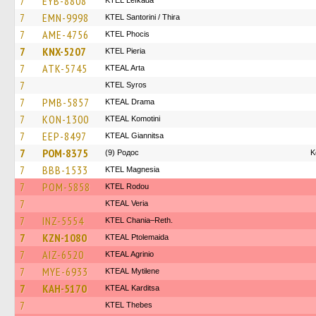
7
EYB-8808
KTEL Lefkada
7
EMN-9998
KTEL Santorini / Thira
7
AME-4756
ΚΤΕL Phocis
7
KNX-5207
KTEL Pieria
7
ATK-5745
KTEAL Arta
7
KTEL Syros
7
PMB-5857
KTEAL Drama
7
KON-1300
KTEAL Komotini
7
EEP-8497
KTEAL Giannitsa
7
POM-8375
(9) Родос
Κ
7
BBB-1533
ΚΤΕL Magnesia
7
POM-5858
ΚΤΕL Rodou
7
KTEAL Veria
7
INZ-5554
KTEL Chania–Reth.
7
KZN-1080
KTEAL Ptolemaida
7
AIZ-6520
KTEAL Agrinio
7
MYE-6933
KTEAL Mytilene
7
KAH-5170
KTEAL Karditsa
7
KTEL Thebes