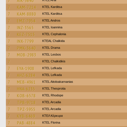
7
AIK-5640
KTEL Arta
7
KAM-7214
ΚΤΕL Karditsa
7
KAM-8880
ΚΤΕL Karditsa
7
EMZ-7954
KTEL Andros
7
INZ-3565
KTEL Ioannina
7
KEZ-7515
KTEL Cephalonia
7
INX-7799
KTEAL Chalkida
7
PMK-3640
KTEL Drama
7
MOB-2983
KTEL Lesbos
7
ΚΤΕL Chalkidikis
7
EYA-1908
KTEL Lefkada
7
AHZ-6284
KTEL Lefkada
7
MEB-4961
KTEL Aitoloakarnanias
7
HNA-6235
KTEL Thesprotia
7
KOB-6578
KTEL Rhodope
7
TPB-9718
KTEL Arcadia
7
TPZ-5955
KTEL Arcadia
7
KYB-6469
ΚΤΕΛ Κέρκυρα
7
PAB-4884
KTEL Florina