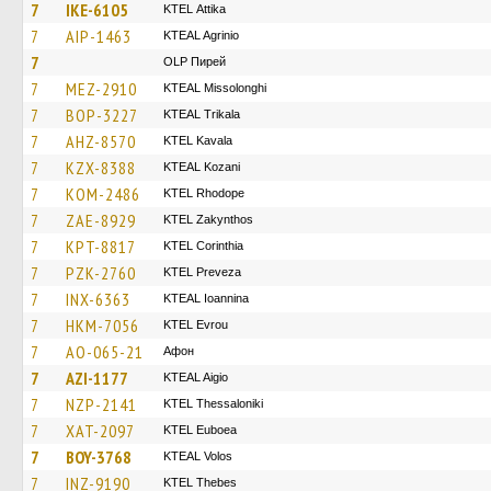
7
IKE-6105
KΤΕL Αttika
7
AIP-1463
KTEAL Agrinio
7
OLP Пирей
7
MEZ-2910
KTEAL Missolonghi
7
BOP-3227
KTEAL Trikala
7
AHZ-8570
KTEL Kavala
7
KZX-8388
KTEAL Kozani
7
KOM-2486
KTEL Rhodope
7
ZAE-8929
KTEL Zakynthos
7
KPT-8817
KTEL Corinthia
7
PZK-2760
KTEL Preveza
7
INX-6363
KTEAL Ioannina
7
HKM-7056
KTEL Evrou
7
AO-065-21
Афон
7
AZI-1177
KTEAL Aigio
7
NZP-2141
KTEL Thessaloniki
7
XAT-2097
ΚΤΕL Euboea
7
BOY-3768
KTEAL Volos
7
INZ-9190
KTEL Thebes