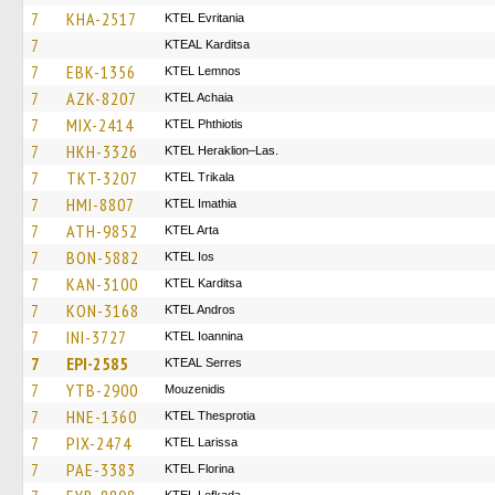
7
KHA-2517
ΚΤΕL Evritania
7
KTEAL Karditsa
7
EBK-1356
KTEL Lemnos
7
AZK-8207
KTEL Achaia
7
MIX-2414
ΚΤΕL Phthiotis
7
HKH-3326
KTEL Heraklion–Las.
7
TKT-3207
ΚΤΕL Τrikala
7
HMI-8807
KTEL Imathia
7
ATH-9852
KTEL Arta
7
BON-5882
KTEL Ios
7
KAN-3100
ΚΤΕL Karditsa
7
KON-3168
KTEL Andros
7
INI-3727
KTEL Ioannina
7
EPI-2585
KTEAL Serres
7
YTB-2900
Mouzenidis
7
HNE-1360
KTEL Thesprotia
7
PIX-2474
KTEL Larissa
7
PAE-3383
KTEL Florina