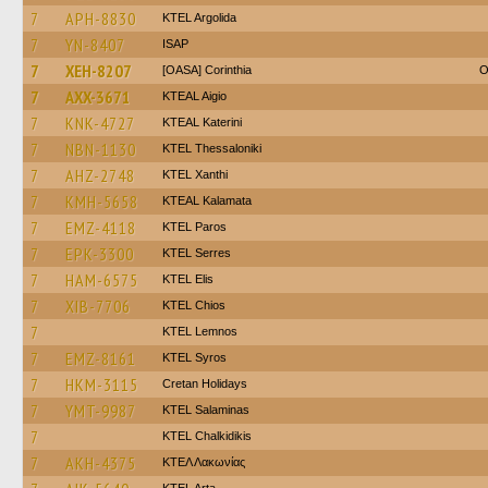
7
APH-8830
KTEL Argolida
7
YN-8407
ISAP
7
XEH-8207
[OASA] Corinthia
O
7
AXX-3671
KTEAL Aigio
7
KNK-4727
KTEAL Katerini
7
NBN-1130
KTEL Thessaloniki
7
AHZ-2748
KTEL Xanthi
7
KMH-5658
KTEAL Kalamata
7
EMZ-4118
KTEL Paros
7
EPK-3300
KTEL Serres
7
HAM-6575
KTEL Elis
7
XIB-7706
KTEL Chios
7
KTEL Lemnos
7
EMZ-8161
KTEL Syros
7
HKM-3115
Cretan Holidays
7
YMT-9987
KTEL Salaminas
7
ΚΤΕL Chalkidikis
7
AKH-4375
ΚΤΕΛ Λακωνίας