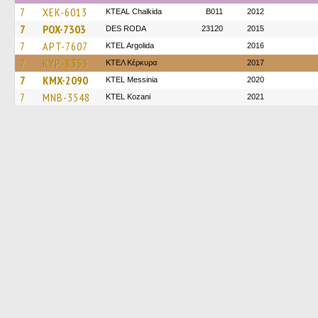
7
XEK-6013
KTEAL Chalkida
B011
2012
7
POX-7303
DES RODA
23120
2015
7
APT-7607
KTEL Argolida
2016
7
KYP-8353
ΚΤΕΛ Κέρκυρα
2017
7
KMX-2090
KTEL Messinia
2020
7
MNB-3548
ΚΤΕL Kozani
2021