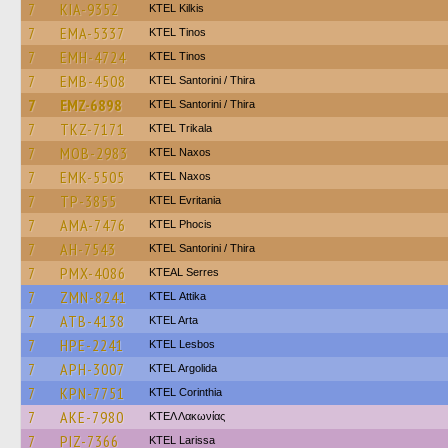
7
KIA-9352
KTEL Kilkis
7
EMA-5337
KTEL Tinos
7
EMH-4724
KTEL Tinos
7
EMB-4508
KTEL Santorini / Thira
7
EMZ-6898
KTEL Santorini / Thira
7
TKZ-7171
ΚΤΕL Τrikala
7
MOB-2983
KTEL Naxos
7
EMK-5505
KTEL Naxos
7
TP-3855
ΚΤΕL Evritania
7
AMA-7476
ΚΤΕL Phocis
7
AH-7543
KTEL Santorini / Thira
7
PMX-4086
KTEAL Serres
7
ZMN-8241
KΤΕL Αttika
7
ATB-4138
KTEL Arta
7
HPE-2241
KTEL Lesbos
7
APH-3007
KTEL Argolida
7
KPN-7751
KTEL Corinthia
7
AKE-7980
ΚΤΕΛ Λακωνίας
7
PIZ-7366
KTEL Larissa