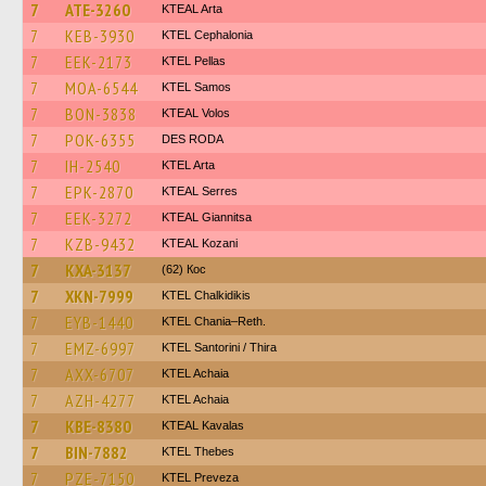
7
ATE-3260
KTEAL Arta
7
KEB-3930
KTEL Cephalonia
7
EEK-2173
KTEL Pellas
7
MOA-6544
KTEL Samos
7
BON-3838
KTEAL Volos
7
POK-6355
DES RODA
7
IH-2540
KTEL Arta
7
EPK-2870
KTEAL Serres
7
EEK-3272
KTEAL Giannitsa
7
KZB-9432
KTEAL Kozani
7
KXA-3137
(62) Кос
7
XKN-7999
ΚΤΕL Chalkidikis
7
EYB-1440
KTEL Chania–Reth.
7
EMZ-6997
KTEL Santorini / Thira
7
AXX-6707
KTEL Achaia
7
AZH-4277
KTEL Achaia
7
KBE-8380
KTEAL Kavalas
7
BIN-7882
KTEL Thebes
7
PZE-7150
KTEL Preveza