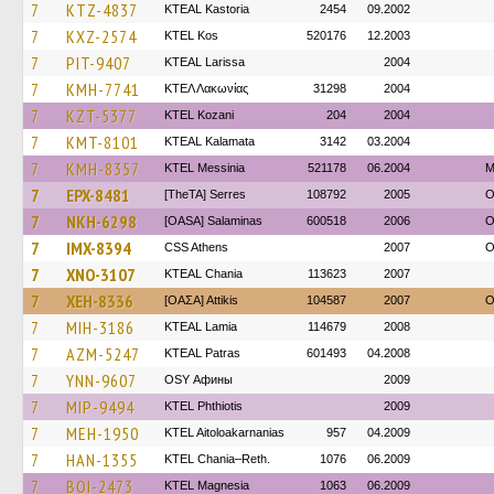
7
KTZ-4837
KTEAL Kastoria
2454
09.2002
7
KXZ-2574
KTEL Kos
520176
12.2003
7
PIT-9407
KTEAL Larissa
2004
7
KMH-7741
ΚΤΕΛ Λακωνίας
31298
2004
7
KZT-5377
ΚΤΕL Kozani
204
2004
7
KMT-8101
KTEAL Kalamata
3142
03.2004
7
KMH-8357
KTEL Messinia
521178
06.2004
Μ
7
EPX-8481
[TheTA] Serres
108792
2005
O
7
NKH-6298
[OASA] Salaminas
600518
2006
O
7
IMX-8394
CSS Athens
2007
O
7
XNO-3107
KTEAL Chania
113623
2007
7
XEH-8336
[ΟΑΣΑ] Αttikis
104587
2007
O
7
MIH-3186
KTEAL Lamia
114679
2008
7
AZM-5247
KTEAL Patras
601493
04.2008
7
YNN-9607
OSY Афины
2009
7
MIP-9494
ΚΤΕL Phthiotis
2009
7
MEH-1950
KTEL Aitoloakarnanias
957
04.2009
7
HAN-1355
KTEL Chania–Reth.
1076
06.2009
7
BOI-2473
ΚΤΕL Magnesia
1063
06.2009