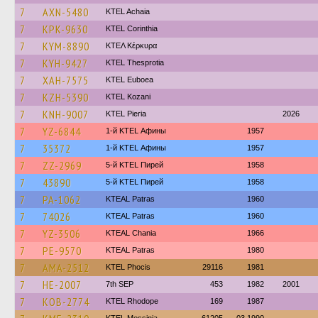
7
AXN-5480
KTEL Achaia
7
KPK-9630
KTEL Corinthia
7
KYM-8890
ΚΤΕΛ Κέρκυρα
7
KYH-9427
KTEL Thesprotia
7
XAH-7575
ΚΤΕL Euboea
7
KZH-5390
ΚΤΕL Kozani
7
KNH-9007
KTEL Pieria
2026
7
YZ-6844
1-й KTEL Афины
1957
7
35372
1-й KTEL Афины
1957
7
ZZ-2969
5-й KTEL Пирей
1958
7
43890
5-й KTEL Пирей
1958
7
PA-1062
KTEAL Patras
1960
7
74026
KTEAL Patras
1960
7
YZ-3506
KTEAL Chania
1966
7
PE-9570
KTEAL Patras
1980
7
AMA-2512
ΚΤΕL Phocis
29116
1981
7
HE-2007
7th SEP
453
1982
2001
7
KOB-2774
KTEL Rhodope
169
1987