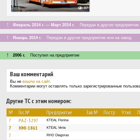
87
↑
Февраль 2014 г. — Март 2014 г.
Передан в другое предприятие 
↑
Январь 2014 г.
Передан в другое предприятие или на завод
↑
2006 г.
Поступил на предприятие
Ваш комментарий
Вы не
вошли на сайт
.
Комментарии могут оставлять только зарегистрированные пользов
Другие ТС с этим номером:
№
Гос.№
Предприятие
Зав.№
Постр.
Утил.
П
7
PAZ-3297
KTEAL Florina
7
HMI-1861
KTEAL Veria
7
RHO Diagoras