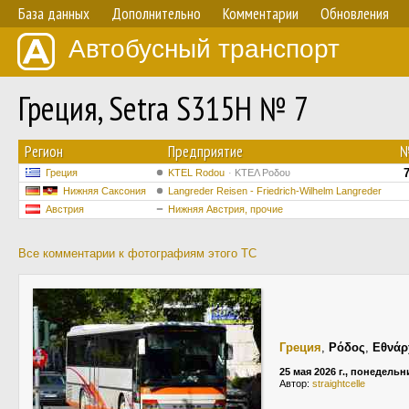
База данных
Дополнительно
Комментарии
Обновления
Автобусный транспорт
Греция, Setra S315H № 7
Регион
Предприятие
Греция
ΚΤΕL Rodou
ΚΤΕΛ Ροδου
Нижняя Саксония
Langreder Reisen - Friedrich-Wilhelm Langreder
Австрия
Нижняя Австрия, прочие
Все комментарии к фотографиям этого ТС
Греция
,
Ρόδος
,
Εθνάρ
25 мая 2026 г., понедельн
Автор:
straightcelle