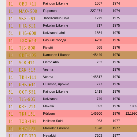
11
OBB-711
Kainuun Liikenne
1367
1974
11
MAO-508
Ruponen
227 / 74
1974
11
VBX-591
Järviseudun Linja
1279
1975
11
HHA-311
Pekolan Liikenne
717
1975
51
HHB-608
Koiviston Lahti
1354
1975
11
TXX-634
Разные города
4230
1976
11
TJB-808
Kivistö
868
1976
11
OKT-105
Kamusen Liikenne
145449
1976
11
VCR-411
Osmo Aho
732
1976
11
EAK-513
Vesma
1976
11
TKH-111
Vesma
145517
1976
11
UHB-611
Uusimaa, прочие
777
1976
51
OCT-351
Kainuun Liikenne
1419
1976
51
TJB-803
Koiviston L
749
1976
11
KBS-211
Mäkela
893
1976
198
51
TKJ-151
Förbom
145500
1976
12.199
11
TOB-191
Hellsten Soini
963
1977
11
HHV-321
Mikkolan Liikenne
1578
1977
11
OET-930
Nevakivi
7203
1977