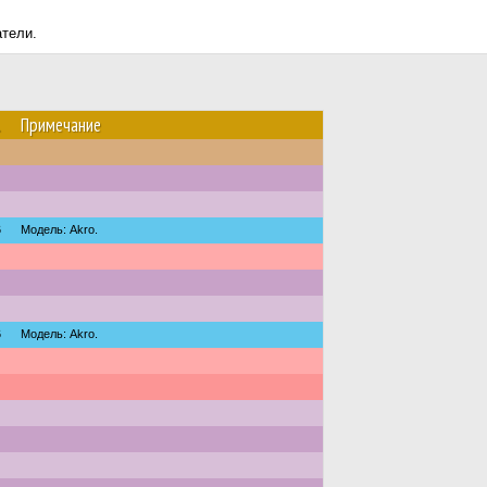
атели.
.
Примечание
6
Модель: Akro.
6
Модель: Akro.