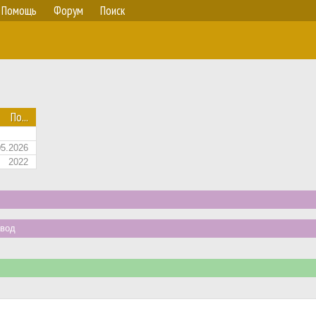
Помощь
Форум
Поиск
По...
05.2026
2022
авод