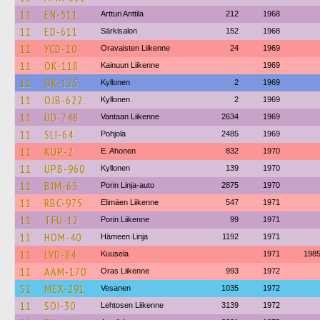
11
EN-511
Artturi Anttila
212
1968
11
ED-611
Särkisalon
152
1968
11
YCD-10
Oravaisten Liikenne
24
1969
11
OK-118
Kainuun Liikenne
1969
11
OK-125
Kyllonen
2
1969
11
OJB-622
Kyllonen
2
1969
11
UD-748
Vantaan Liikenne
2634
1969
11
SLI-64
Pohjola
2485
1969
11
KUP-2
E. Ahonen
832
1970
11
UPB-960
Kyllonen
139
1970
11
BJM-65
Porin Linja-auto
2875
1970
11
RBC-975
Elimäen Liikenne
547
1971
11
TFU-12
Porin Liikenne
99
1971
11
HOM-40
Hämeen Linja
1192
1971
11
LVD-84
Kuusela
1971
198
11
AAM-170
Oras Liikenne
993
1972
51
MEX-291
Vesanen
1035
1972
11
SOI-30
Lehtosen Liikenne
3139
1972