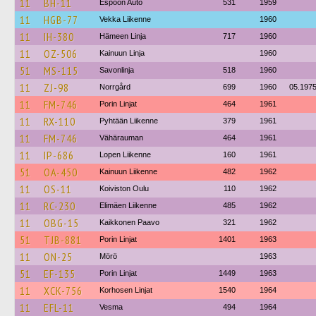
11
BH-11
Espoon Auto
531
1959
11
HGB-77
Vekka Liikenne
1960
11
IH-380
Hämeen Linja
717
1960
11
OZ-506
Kainuun Linja
1960
51
MS-115
Savonlinja
518
1960
11
ZJ-98
Norrgård
699
1960
05.197
11
FM-746
Porin Linjat
464
1961
11
RX-110
Pyhtään Liikenne
379
1961
11
FM-746
Vähärauman
464
1961
11
IP-686
Lopen Liikenne
160
1961
51
OA-450
Kainuun Liikenne
482
1962
11
OS-11
Koiviston Oulu
110
1962
11
RC-230
Elimäen Liikenne
485
1962
11
OBG-15
Kaikkonen Paavo
321
1962
51
TJB-881
Porin Linjat
1401
1963
11
ON-25
Mörö
1963
51
EF-135
Porin Linjat
1449
1963
11
XCK-756
Korhosen Linjat
1540
1964
11
EFL-11
Vesma
494
1964