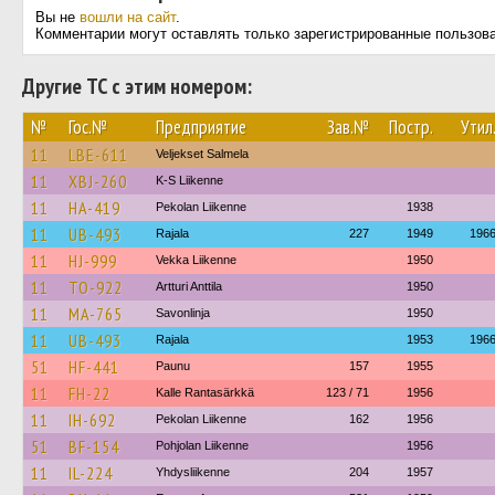
Вы не
вошли на сайт
.
Комментарии могут оставлять только зарегистрированные пользов
Другие ТС с этим номером:
№
Гос.№
Предприятие
Зав.№
Постр.
Утил
11
LBE-611
Veljekset Salmela
11
XBJ-260
K-S Liikenne
11
HA-419
Pekolan Liikenne
1938
11
UB-493
Rajala
227
1949
196
11
HJ-999
Vekka Liikenne
1950
11
TO-922
Artturi Anttila
1950
11
MA-765
Savonlinja
1950
11
UB-493
Rajala
1953
196
51
HF-441
Paunu
157
1955
11
FH-22
Kalle Rantasärkkä
123 / 71
1956
11
IH-692
Pekolan Liikenne
162
1956
51
BF-154
Pohjolan Liikenne
1956
11
IL-224
Yhdysliikenne
204
1957