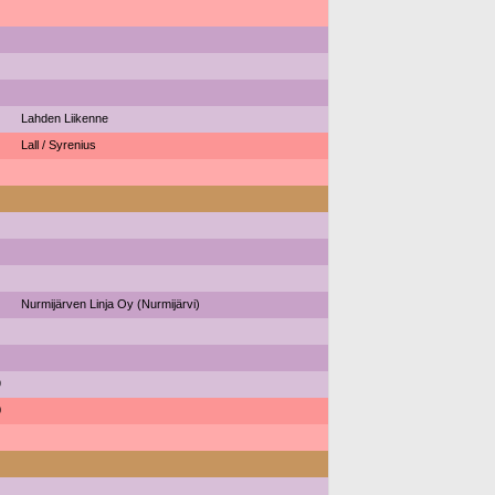
Lahden Liikenne
Lall / Syrenius
Nurmijärven Linja Oy (Nurmijärvi)
9
0