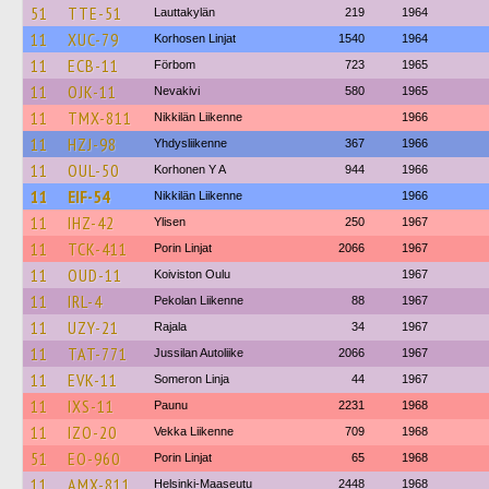
51
TTE-51
Lauttakylän
219
1964
11
XUC-79
Korhosen Linjat
1540
1964
11
ECB-11
Förbom
723
1965
11
OJK-11
Nevakivi
580
1965
11
TMX-811
Nikkilän Liikenne
1966
11
HZJ-98
Yhdysliikenne
367
1966
11
OUL-50
Korhonen Y A
944
1966
11
EIF-54
Nikkilän Liikenne
1966
11
IHZ-42
Ylisen
250
1967
11
TCK-411
Porin Linjat
2066
1967
11
OUD-11
Koiviston Oulu
1967
11
IRL-4
Pekolan Liikenne
88
1967
11
UZY-21
Rajala
34
1967
11
TAT-771
Jussilan Autoliike
2066
1967
11
EVK-11
Someron Linja
44
1967
11
IXS-11
Paunu
2231
1968
11
IZO-20
Vekka Liikenne
709
1968
51
EO-960
Porin Linjat
65
1968
11
AMX-811
Helsinki-Maaseutu
2448
1968