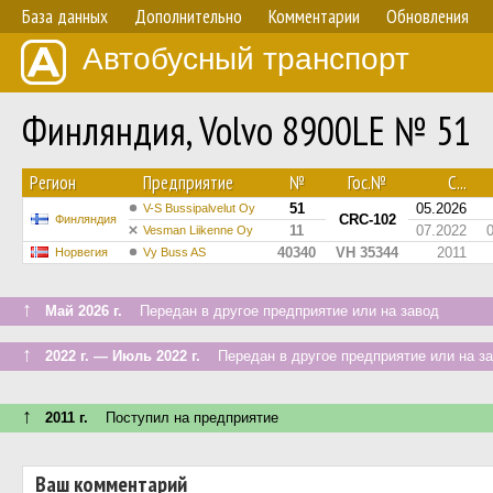
База данных
Дополнительно
Комментарии
Обновления
Автобусный транспорт
Финляндия, Volvo 8900LE № 51
Регион
Предприятие
№
Гос.№
С...
51
05.2026
V-S Bussipalvelut Oy
CRC-102
Финляндия
11
07.2022
Vesman Liikenne Oy
40340
VH 35344
2011
Норвегия
Vy Buss AS
↑
Май 2026 г.
Передан в другое предприятие или на завод
↑
2022 г. — Июль 2022 г.
Передан в другое предприятие или на з
↑
2011 г.
Поступил на предприятие
Ваш комментарий