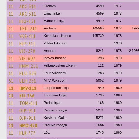
11
AKC-311
Förbom
4599
1977
11
AKC-311
Linjamatka
4599
1977
11
HJO-631
Hämeen Linja
4479
1977
11
TKU-211
Förbom
145595
1977
199
11
VKR-411
Kokkolan Liikenne
145739
1978
11
HJP-211
Vekka Liikenne
1978
11
UJS-278
Ampers
8241
1978
12.198
11
VJH-692
Ingves Bussar
293
1979
11
HMM-211
Valkeakosken Liikenn
122
1979
11
HLU-323
Lauri Viitaniemi
283
1979
51
ULH-251
M. V. Wikström
5052
1979
11
HMV-111
Luopioisten Linja
440
1980
11
KIZ-336
Tourusen Linjat
1735
1980
11
TOM-611
Porin Linjat
166
1980
11
OJP-911
Разные города
5271
1980
11
OJP-911
Koiviston Oulu
5271
1980
11
HMO-428
Разные города
1684
1980
11
HLR-777
LSL
1748
1980