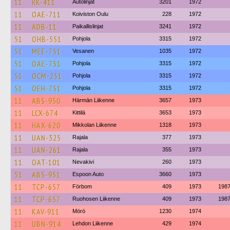
11
RK-411
Autolinjat
3201
1972
11
OAE-711
Koiviston Oulu
228
1972
11
ADB-11
Paikallislinjat
3241
1972
51
OHB-551
Pohjola
3315
1972
51
MEE-751
Vesanen
1035
1972
51
OAE-751
Pohjola
3315
1972
51
OCM-251
Pohjola
3315
1972
51
OEH-751
Pohjola
3315
1972
11
ABS-950
Härmän Liikenne
3657
1973
11
LCX-674
Kittilä
3653
1973
11
HAX-620
Mikkolan Liikenne
1318
1973
11
UAN-325
Rajala
377
1973
11
UAN-261
Rajala
355
1973
11
OAT-101
Nevakivi
260
1973
51
ABS-951
Espoon Auto
3660
1973
11
TCP-657
Förbom
409
1973
198
11
TCP-657
Ruohosen Liikenne
409
1973
198
11
KAV-911
Mörö
1230
1974
11
UBN-914
Lehdon Liikenne
429
1974