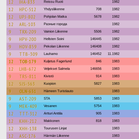
12
IHA-833
Reissu Ruoti
1982
12
HPC-512
Yhdysliikenne
708
1982
12
UPJ-802
Pohjolan Matka
5678
1982
12
ARL-103
Разные города
1982
9
TRX-209
Vainion Liikenne
5506
1982
9
HPV-200
Hellsten Soini
146445
1982
9
HOV-859
Pekolan Liikenne
146408
1982
9
TTB-309
Lauhamo
146452
11.1982
12
TOB-179
Kuljetus Fagerlund
846
1983
12
LHB-672
Veljekset Salmela
146656
1983
9
TRS-811
Kivistö
914
1983
12
SJS-563
Kuopion
5827
1983
9
OLN-631
Hämeen Turistiauto
1983
9
AST-209
STA
5853
1983
9
MEK-409
Vesanen
5754
1983
12
TTT-312
Artturi Anttila
905
1983
12
KHH-212
Makkonen
818
1983
12
XHH-138
Tourusen Linjat
1983
12
ASC-176
Härmän Liikenne
1983