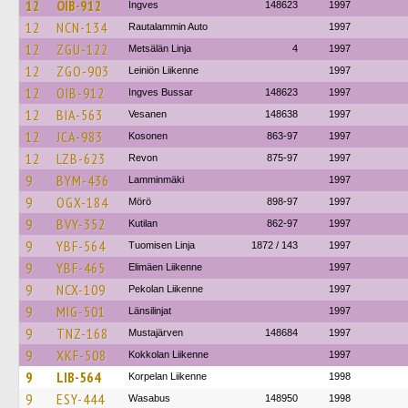
12
OIB-912
Ingves
148623
1997
12
NCN-134
Rautalammin Auto
1997
12
ZGU-122
Metsälän Linja
4
1997
12
ZGO-903
Leiniön Liikenne
1997
12
OIB-912
Ingves Bussar
148623
1997
12
BIA-563
Vesanen
148638
1997
12
JCA-983
Kosonen
863-97
1997
12
LZB-623
Revon
875-97
1997
9
BYM-436
Lamminmäki
1997
9
OGX-184
Mörö
898-97
1997
9
BVY-352
Kutilan
862-97
1997
9
YBF-564
Tuomisen Linja
1872 / 143
1997
9
YBF-465
Elimäen Liikenne
1997
9
NCX-109
Pekolan Liikenne
1997
9
MIG-501
Länsilinjat
1997
9
TNZ-168
Mustajärven
148684
1997
9
XKF-508
Kokkolan Liikenne
1997
9
LIB-564
Korpelan Liikenne
1998
9
ESY-444
Wasabus
148950
1998