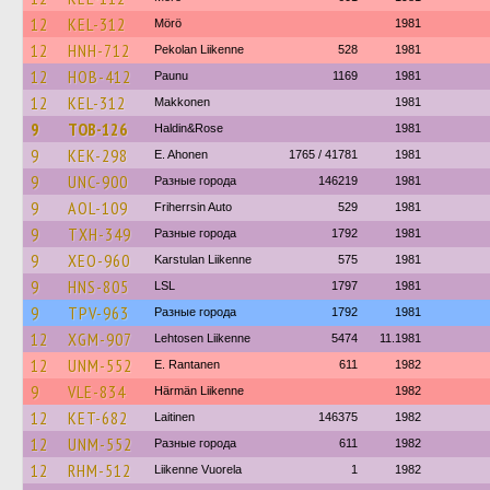
12
KEL-312
Mörö
1981
12
HNH-712
Pekolan Liikenne
528
1981
12
HOB-412
Paunu
1169
1981
12
KEL-312
Makkonen
1981
9
TOB-126
Haldin&Rose
1981
9
KEK-298
E. Ahonen
1765 / 41781
1981
9
UNC-900
Разные города
146219
1981
9
AOL-109
Friherrsin Auto
529
1981
9
TXH-349
Разные города
1792
1981
9
XEO-960
Karstulan Liikenne
575
1981
9
HNS-805
LSL
1797
1981
9
TPV-963
Разные города
1792
1981
12
XGM-907
Lehtosen Liikenne
5474
11.1981
12
UNM-552
E. Rantanen
611
1982
9
VLE-834
Härmän Liikenne
1982
12
KET-682
Laitinen
146375
1982
12
UNM-552
Разные города
611
1982
12
RHM-512
Liikenne Vuorela
1
1982