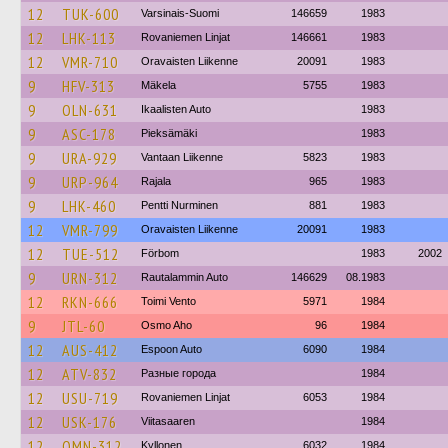
12
TUK-600
Varsinais-Suomi
146659
1983
12
LHK-113
Rovaniemen Linjat
146661
1983
12
VMR-710
Oravaisten Liikenne
20091
1983
9
HFV-313
Mäkela
5755
1983
9
OLN-631
Ikaalisten Auto
1983
9
ASC-178
Pieksämäki
1983
9
URA-929
Vantaan Liikenne
5823
1983
9
URP-964
Rajala
965
1983
9
LHK-460
Pentti Nurminen
881
1983
12
VMR-799
Oravaisten Liikenne
20091
1983
12
TUE-512
Förbom
1983
2002
9
URN-312
Rautalammin Auto
146629
08.1983
12
RKN-666
Toimi Vento
5971
1984
9
JTL-60
Osmo Aho
96
1984
12
AUS-412
Espoon Auto
6090
1984
12
ATV-832
Разные города
1984
12
USU-719
Rovaniemen Linjat
6053
1984
12
USK-176
Viitasaaren
1984
12
OMN-312
Kyllonen
6032
1984