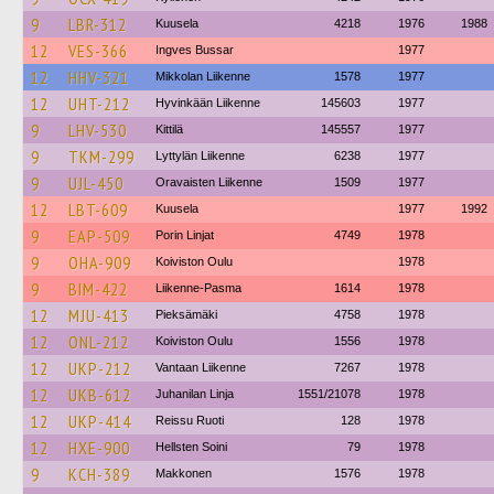
9
LBR-312
Kuusela
4218
1976
1988
12
VES-366
Ingves Bussar
1977
12
HHV-321
Mikkolan Liikenne
1578
1977
12
UHT-212
Hyvinkään Liikenne
145603
1977
9
LHV-530
Kittilä
145557
1977
9
TKM-299
Lyttylän Liikenne
6238
1977
9
UJL-450
Oravaisten Liikenne
1509
1977
12
LBT-609
Kuusela
1977
1992
9
EAP-509
Porin Linjat
4749
1978
9
OHA-909
Koiviston Oulu
1978
9
BIM-422
Liikenne-Pasma
1614
1978
12
MJU-413
Pieksämäki
4758
1978
12
ONL-212
Koiviston Oulu
1556
1978
12
UKP-212
Vantaan Liikenne
7267
1978
12
UKB-612
Juhanilan Linja
1551/21078
1978
12
UKP-414
Reissu Ruoti
128
1978
12
HXE-900
Hellsten Soini
79
1978
9
KCH-389
Makkonen
1576
1978