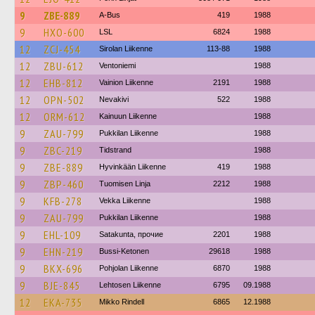
9
ZBE-889
A-Bus
419
1988
9
HXO-600
LSL
6824
1988
12
ZCJ-454
Sirolan Liikenne
113-88
1988
12
ZBU-612
Ventoniemi
1988
12
EHB-812
Vainion Liikenne
2191
1988
12
OPN-502
Nevakivi
522
1988
12
ORM-612
Kainuun Liikenne
1988
9
ZAU-799
Pukkilan Liikenne
1988
9
ZBC-219
Tidstrand
1988
9
ZBE-889
Hyvinkään Liikenne
419
1988
9
ZBP-460
Tuomisen Linja
2212
1988
9
KFB-278
Vekka Liikenne
1988
9
ZAU-799
Pukkilan Liikenne
1988
9
EHL-109
Satakunta, прочие
2201
1988
9
EHN-219
Bussi-Ketonen
29618
1988
9
BKX-696
Pohjolan Liikenne
6870
1988
9
BJE-845
Lehtosen Liikenne
6795
09.1988
12
EKA-735
Mikko Rindell
6865
12.1988