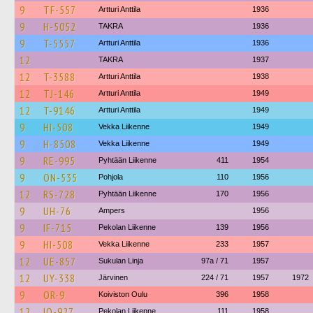
9
TF-557
Artturi Anttila
1936
9
H-5052
TAKRA
1936
9
T-5557
Artturi Anttila
1936
12
TAKRA
1937
12
T-3588
Artturi Anttila
1938
12
TJ-146
Artturi Anttila
1949
12
T-9146
Artturi Anttila
1949
9
HI-508
Vekka Liikenne
1949
9
H-8508
Vekka Liikenne
1949
9
RE-995
Pyhtään Liikenne
411
1954
9
ON-535
Pohjola
110
1956
12
RS-728
Pyhtään Liikenne
170
1956
9
UH-76
Ampers
1956
9
IF-715
Pekolan Liikenne
139
1956
9
HI-508
Vekka Liikenne
233
1957
12
UE-857
Sukulan Linja
97a / 71
1957
12
UY-338
Järvinen
224 / 71
1957
1972
9
OR-9
Koiviston Oulu
396
1958
12
IO-927
Pekolan Liikenne
111
1958