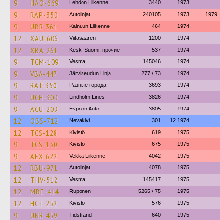
9
HAO-669
Lehdon Liikenne
3440
1973
9
RAP-350
Autolinjat
240105
1973
1979
9
UBR-361
Kainuun Liikenne
464
1974
12
XAU-606
Viitasaaren
1200
1974
12
XBA-261
Keski-Suomi, прочие
537
1974
9
TCM-109
Vesma
145046
1974
9
VBA-447
Järviseudun Linja
277 / 73
1974
9
RAT-350
Разные города
3693
1974
9
UCH-300
Lindholm Lines
3826
1974
9
ACU-209
Espoon Auto
3805
1974
12
OBS-712
Nevakivi
301
12.1974
12
TCS-128
Kivistö
619
1975
9
TCS-130
Kivistö
675
1975
9
AEX-622
Vekka Liikenne
4042
1975
12
RBU-971
Autolinjat
4078
1975
12
THV-512
Vesma
145417
1975
12
MBE-414
Ruponen
5265 / 75
1975
12
HCT-252
Kivistö
576
1975
9
UNR-459
Tidstrand
640
1975