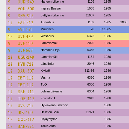
9
UUK-549
Hangon Liikenne
1105
1985
9
VOU-600
Ingves Bussar
1038
1985
9
BNV-818
Lyttylän Liikenne
11087
1985
12
EAT-512
Turkubus
1169
1985
2006
9
AVJ-531
Muurinen
20
07.1985
12
UVJ-429
Wasabus
6373
1986
9
UVJ-110
Lamminmäki
2025
1986
9
UVJ-662
Hämeen Linja
6345
1986
12
UGU-148
Lamminmäki
1164
1986
12
HVH-712
Länsilinjat
2046
1986
12
BAU-307
Kivistö
811-86
1986
12
EBT-112
Vesma
6380
1986
12
EBT-112
TLO
6380
1986
12
BBH-211
Lohjan Liikenne
6364
1986
12
TOB-112
Koiviston L
2043
1986
12
UVS-212
Hyvinkään Liikenne
1986
12
IBB-100
Hellsten Soini
11921
1986
12
OOC-312
Linjayhtymä
1986
12
BAN-871
Tolkis Auto
1986