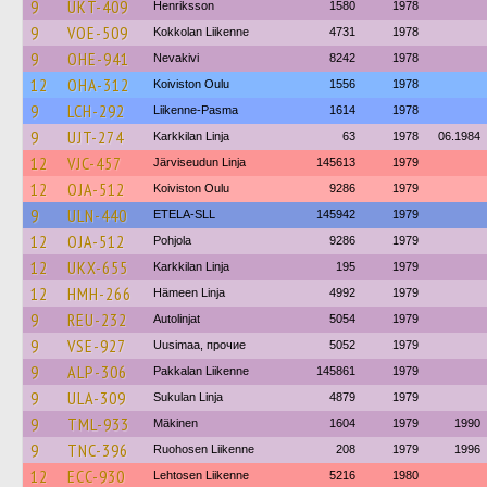
9
UKT-409
Henriksson
1580
1978
9
VOE-509
Kokkolan Liikenne
4731
1978
9
OHE-941
Nevakivi
8242
1978
12
OHA-312
Koiviston Oulu
1556
1978
9
LCH-292
Liikenne-Pasma
1614
1978
9
UJT-274
Karkkilan Linja
63
1978
06.1984
12
VJC-457
Järviseudun Linja
145613
1979
12
OJA-512
Koiviston Oulu
9286
1979
9
ULN-440
ETELA-SLL
145942
1979
12
OJA-512
Pohjola
9286
1979
12
UKX-655
Karkkilan Linja
195
1979
12
HMH-266
Hämeen Linja
4992
1979
9
REU-232
Autolinjat
5054
1979
9
VSE-927
Uusimaa, прочие
5052
1979
9
ALP-306
Pakkalan Liikenne
145861
1979
9
ULA-309
Sukulan Linja
4879
1979
9
TML-933
Mäkinen
1604
1979
1990
9
TNC-396
Ruohosen Liikenne
208
1979
1996
12
ECC-930
Lehtosen Liikenne
5216
1980