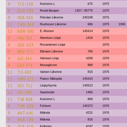
9
TCS-130
Koiviston L
675
1975
9
OCH-195
Rontti Benjam
1307 / 95775
1975
9
HER-369
Pekolan Liikenne
240198
1975
12
THU-369
Ruohosen Liikenne
686
1975
1996
12
KBN-300
E. Ahonen
145414
1976
9
HHL-921
Niemisen Linjat
1416
1976
9
OEE-623
Rovaniemen Linjat
1976
9
RBU-371
Elimäen Liikenne
765
1976
9
AJC-265
Hämeen Linja
4299
1976
9
EGY-978
Mustajärven
889
1976
12
TJJ-602
Vainion Liikenne
816
1976
12
UHH-222
Paavo Sillanpää
145410
1976
12
OEJ-712
Linjayhtymä
145523
1976
12
HJC-390
Saaristotie
1466
1976
12
TJB-808
Koiviston L
868
1976
9
TJM-209
Förbom
145372
1976
9
AHT-641
Mäkela
4231
1976
9
VOX-749
Mäkela
816
1976
9
OCX-419
Kyllonen
4242
1976