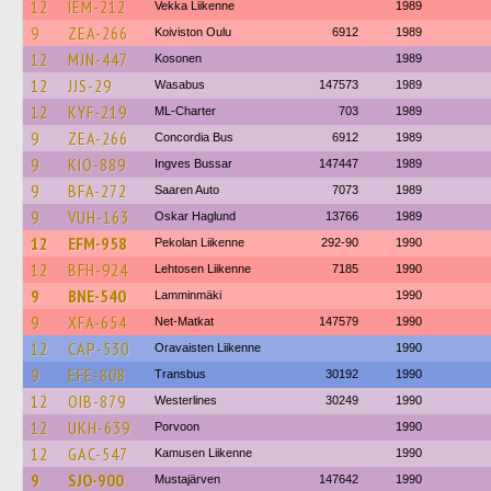
12
IEM-212
Vekka Liikenne
1989
9
ZEA-266
Koiviston Oulu
6912
1989
12
MJN-447
Kosonen
1989
12
JJS-29
Wasabus
147573
1989
12
KYF-219
ML-Charter
703
1989
9
ZEA-266
Concordia Bus
6912
1989
9
KIO-889
Ingves Bussar
147447
1989
9
BFA-272
Saaren Auto
7073
1989
9
VUH-163
Oskar Haglund
13766
1989
12
EFM-958
Pekolan Liikenne
292-90
1990
12
BFH-924
Lehtosen Liikenne
7185
1990
9
BNE-540
Lamminmäki
1990
9
XFA-654
Net-Matkat
147579
1990
12
CAP-530
Oravaisten Liikenne
1990
9
EFE-808
Transbus
30192
1990
12
OIB-879
Westerlines
30249
1990
12
UKH-639
Porvoon
1990
12
GAC-547
Kamusen Liikenne
1990
9
SJO-900
Mustajärven
147642
1990