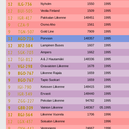
12
ILG-736
Nyholm
1550
1995
12
BUI-505
Veolia Finland
1509
1995
12
IGR-417
Pakkalan Liikenne
148451
1995
9
CZA-9
Osmo Aho
1561
1995
9
TGN-507
Gold Line
7909
1995
12
AGO-716
Porvoon
148357
1995
12
XFZ-384
Lampinen Buses
1607
1995
12
SGK-703
Ampers
1662
1995
12
TGI-812
A & J Hautamäki
148336
1995
9
VGJ-298
Oravaisten Liikenne
1678
1995
9
BGO-767
Liikenne Rajala
1659
1995
9
BGO-767
Tapio Suokari
1659
1995
9
IGI-790
Ketosen Liikenne
148415
1995
9
IGR-349
Ervasti
148440
1995
9
ZGG-227
Pekolan Liikenne
94782
1995
9
GBR-209
Vainion Liikenne
148367
05.1995
12
RGJ-364
Liikenne Vuorela
1706
1996
12
LGX-437
Soisalon Liikenne
1996
9
OYH-442
Ventoniemi
24667
1996