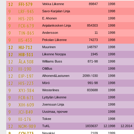
12
FFI-579
Vekka Liikenne
89847
1998
9
LRF-945
Savo-Karjalan Linja
1998
9
HIS-205
E. Ahonen
1998
9
FCX-679
Anjalankosken Linja
854303
1998
9
TIN-865
Andersson
11
1998
9
IIS-453
Pekolan Liikenne
74273
1998
12
HIJ-712
Muurinen
148797
1998
12
HIB-511
Liikenne Norppa
1945
1998
12
ÅLA 308
Williams Buss
871-98
1998
12
IIJ-190
OlliBus
1998
12
EIP-197
Alhonen&Lastunen
2099 / 030
1998
12
HIS-223
Mörö
991-98
1998
9
XYJ-384
Westerlines
833688
1998
9
FCR-671
Lyttylän Liikenne
1998
9
XIH-609
Joensuun Linja
1998
9
JCJ-849
Uusimaa, прочие
1998
9
IIJ-176
Tokee
1998
12
NCM-989
TuKL
1833637
12.1998
12.2014
9
CCV-773
Nevakivi
2109
1999