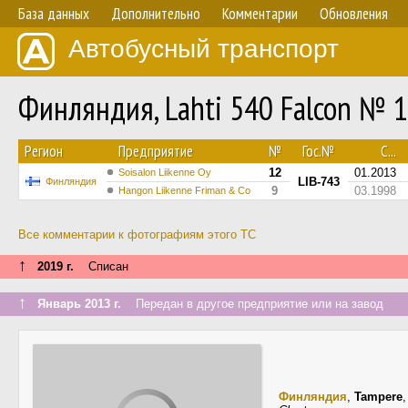
База данных
Дополнительно
Комментарии
Обновления
Автобусный транспорт
Финляндия, Lahti 540 Falcon № 
Регион
Предприятие
№
Гос.№
С...
12
01.2013
Soisalon Liikenne Oy
LIB-743
Финляндия
9
03.1998
Hangon Liikenne Friman & Co
Все комментарии к фотографиям этого ТС
↑
2019 г.
Списан
↑
Январь 2013 г.
Передан в другое предприятие или на завод
Финляндия
,
Tampere