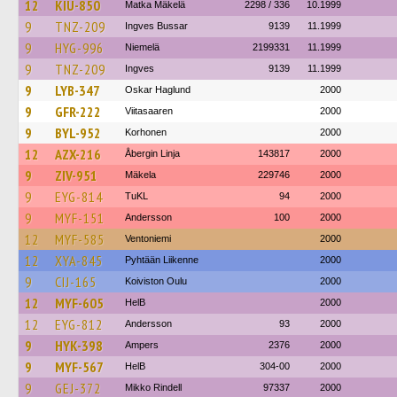
12
KIU-850
Matka Mäkelä
2298 / 336
10.1999
9
TNZ-209
Ingves Bussar
9139
11.1999
9
HYG-996
Niemelä
2199331
11.1999
9
TNZ-209
Ingves
9139
11.1999
9
LYB-347
Oskar Haglund
2000
9
GFR-222
Viitasaaren
2000
9
BYL-952
Korhonen
2000
12
AZX-216
Åbergin Linja
143817
2000
9
ZIV-951
Mäkela
229746
2000
9
EYG-814
TuKL
94
2000
9
MYF-151
Andersson
100
2000
12
MYF-585
Ventoniemi
2000
12
XYA-845
Pyhtään Liikenne
2000
9
CIJ-165
Koiviston Oulu
2000
12
MYF-605
HelB
2000
12
EYG-812
Andersson
93
2000
9
HYK-398
Ampers
2376
2000
9
MYF-567
HelB
304-00
2000
9
GEJ-372
Mikko Rindell
97337
2000