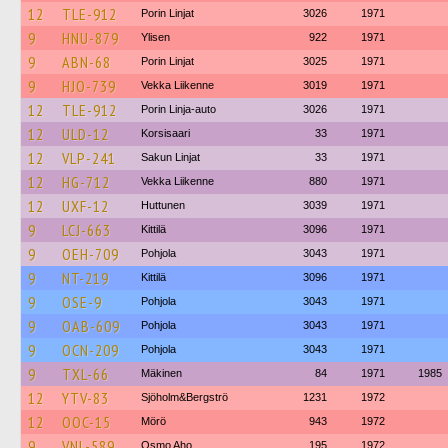
12
TLE-912
Porin Linjat
3026
1971
9
HNU-879
Ylisen
922
1971
9
ABN-68
Porin Linjat
3025
1971
9
HJO-739
Vekka Liikenne
3019
1971
12
TLE-912
Porin Linja-auto
3026
1971
12
ULD-12
Korsisaari
33
1971
12
VLP-241
Sakun Linjat
33
1971
12
HG-712
Vekka Liikenne
880
1971
12
UXF-12
Huttunen
3039
1971
9
LCJ-663
Kittilä
3096
1971
9
OEH-709
Pohjola
3043
1971
9
NT-219
Kittilä
3096
1971
9
OSE-9
Pohjola
3043
1971
9
OAB-609
Pohjola
3043
1971
9
OCN-209
Pohjola
3043
1971
9
TXL-66
Mäkinen
84
1971
1985
12
YTV-83
Sjöholm&Bergströ
1231
1972
12
OOC-15
Mörö
943
1972
9
VNL-589
Osmo Aho
195
1972