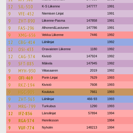
12
SJL-510
K-S Liikenne
147777
1991
9
VFE-452
Niemisen Linjat
1991
9
ZHT-890
Liikenne-Pasma
147858
1991
9
FAS-296
Alhonen&Lastunen
147786
1991
9
XMG-656
Vekka Liikenne
7446
1992
12
CBG-414
Lähilinjat
1992
12
OSI-433
Oravaisten Liikenne
1180
1992
12
CAG-374
Kivistö
147924
1992
9
SFT-885
Mäkela
147945
1992
9
MYH-930
Viitasaaren
2019
1992
9
OFI-469
Porin Linjat
7629
1993
9
RKZ-194
Kivistö
7608
1993
9
HGC-905
Koulutus
7661
1993
9
ZHT-363
Lähilinjat
466-93
1993
9
MRG-799
Turkubus
1290
1993
12
IFZ-836
Länsilinjat
57894
1994
9
RGA-374
Henriksson
1994
9
VUF-774
Nyholm
148213
1994