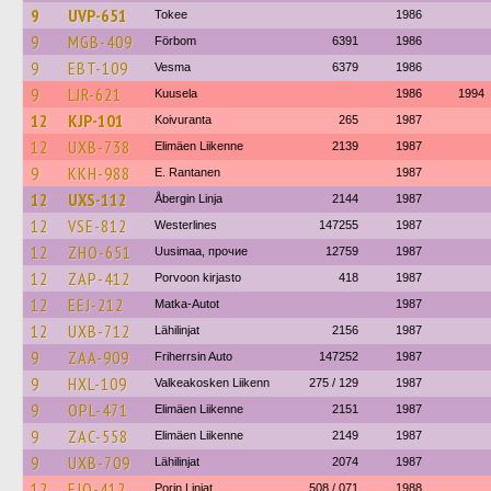
9
UVP-651
Tokee
1986
9
MGB-409
Förbom
6391
1986
9
EBT-109
Vesma
6379
1986
9
LJR-621
Kuusela
1986
1994
12
KJP-101
Koivuranta
265
1987
12
UXB-738
Elimäen Liikenne
2139
1987
9
KKH-988
E. Rantanen
1987
12
UXS-112
Åbergin Linja
2144
1987
12
VSE-812
Westerlines
147255
1987
12
ZHO-651
Uusimaa, прочие
12759
1987
12
ZAP-412
Porvoon kirjasto
418
1987
12
EEJ-212
Matka-Autot
1987
12
UXB-712
Lähilinjat
2156
1987
9
ZAA-909
Friherrsin Auto
147252
1987
9
HXL-109
Valkeakosken Liikenn
275 / 129
1987
9
OPL-471
Elimäen Liikenne
2151
1987
9
ZAC-558
Elimäen Liikenne
2149
1987
9
UXB-709
Lähilinjat
2074
1987
12
EJO-412
Porin Linjat
508 / 071
1988