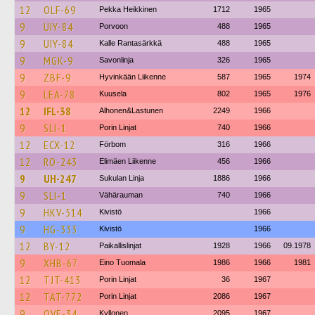
12
OLF-69
Pekka Heikkinen
1712
1965
9
UIY-84
Porvoon
488
1965
9
UIY-84
Kalle Rantasärkkä
488
1965
9
MGK-9
Savonlinja
326
1965
9
ZBF-9
Hyvinkään Liikenne
587
1965
1974
9
LEA-78
Kuusela
802
1965
1976
12
IFL-38
Alhonen&Lastunen
2249
1966
9
SLI-1
Porin Linjat
740
1966
12
ECX-12
Förbom
316
1966
12
RO-243
Elimäen Liikenne
456
1966
9
UH-247
Sukulan Linja
1886
1966
9
SLI-1
Vähärauman
740
1966
9
HKV-514
Kivistö
1966
9
HG-333
Kivistö
1966
12
BY-12
Paikallislinjat
1928
1966
09.1978
9
XHB-67
Eino Tuomala
1986
1966
1981
12
TJT-413
Porin Linjat
36
1967
12
TAT-772
Porin Linjat
2086
1967
9
OVE-34
Kyllonen
2095
1967