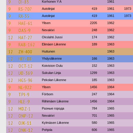
9
OI-85
Korhonen Y A
1961
9
RS-707
Autolinjat
419
1961
1973
9
RX-35
Autolinjat
419
1961
1973
9
HAE-61
Ylisen
2205
1962
9
OAS-9
Nevakivi
248
1962
12
HAT-27
Okslahti Jussi
174
1962
9
RAB-162
Elimäen Liikenne
189
1963
12
ZH-400
Huttunen
1963
12
HFF-88
Yhdysliikenne
166
1963
12
OCT-12
Koiviston Oulu
152
1963
12
UD-369
Sukulan Linja
1299
1963
12
HGS-96
Pekolan Liikenne
185
1963
9
NL-922
Ylisen
1456
1964
9
TPI-9
Förbom
247
1964
9
HLE-9
Riihimäen Liikenne
1456
1964
12
MDZ-1
Разные города
784
1965
12
ONP-12
Nevakivi
701
1965
12
OJK-11
Kylmäsen Liikenne
580
1965
12
ONK-12
Pohjola
606
1965