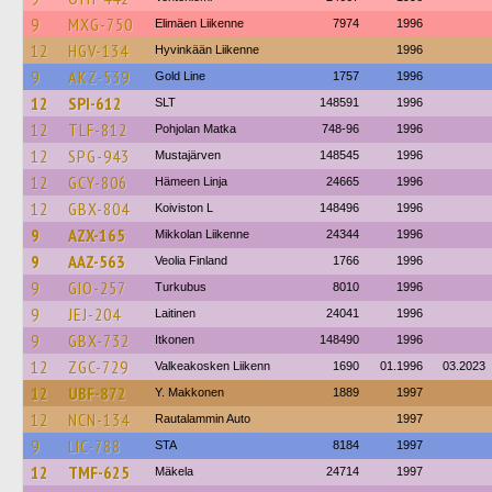
9
MXG-750
Elimäen Liikenne
7974
1996
12
HGV-134
Hyvinkään Liikenne
1996
9
AKZ-539
Gold Line
1757
1996
12
SPI-612
SLT
148591
1996
12
TLF-812
Pohjolan Matka
748-96
1996
12
SPG-943
Mustajärven
148545
1996
12
GCY-806
Hämeen Linja
24665
1996
12
GBX-804
Koiviston L
148496
1996
9
AZX-165
Mikkolan Liikenne
24344
1996
9
AAZ-563
Veolia Finland
1766
1996
9
GIO-257
Turkubus
8010
1996
9
JEJ-204
Laitinen
24041
1996
9
GBX-732
Itkonen
148490
1996
12
ZGC-729
Valkeakosken Liikenn
1690
01.1996
03.2023
12
UBF-872
Y. Makkonen
1889
1997
12
NCN-134
Rautalammin Auto
1997
9
LIC-788
STA
8184
1997
12
TMF-625
Mäkela
24714
1997