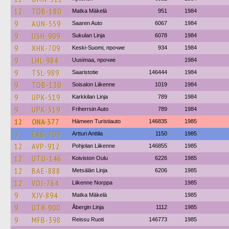
12
TOB-180
Matka Mäkelä
951
1984
9
AUN-559
Saaren Auto
6067
1984
9
USH-909
Sukulan Linja
6078
1984
9
XHK-709
Keski-Suomi, прочие
934
1984
9
LHL-984
Uusimaa, прочие
1984
9
TSL-989
Saaristotie
146444
1984
9
TOB-130
Soisalon Liikenne
1019
1984
9
UPK-519
Karkkilan Linja
789
1984
9
UPK-519
Friherrsin Auto
789
1984
12
ONA-377
Hämeen Turistiauto
146835
1985
9
EAB-709
Artturi Anttila
1150
1985
12
AVP-912
Pohjolan Liikenne
146855
1985
12
UTU-146
Koiviston Oulu
6226
1985
12
BAE-888
Metsälän Linja
6206
1985
12
VOJ-764
Liikenne Norppa
1985
9
XJV-894
Matka Mäkelä
1985
9
UTR-900
Åbergin Linja
1112
1985
9
MFB-398
Reissu Ruoti
146773
1985