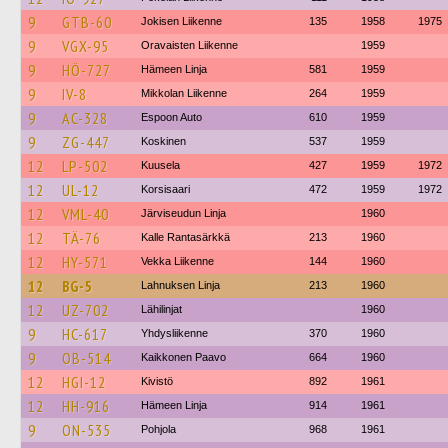
9
GTB-60
Jokisen Liikenne
135
1958
1975
9
VGX-95
Oravaisten Liikenne
1959
9
HÖ-727
Hämeen Linja
581
1959
9
IV-8
Mikkolan Liikenne
264
1959
9
AC-328
Espoon Auto
610
1959
9
ZG-447
Koskinen
537
1959
12
LP-502
Kuusela
427
1959
1972
12
UL-12
Korsisaari
472
1959
1972
12
VML-40
Järviseudun Linja
1960
12
TÄ-76
Kalle Rantasärkkä
213
1960
12
HY-571
Vekka Liikenne
144
1960
12
BG-5
Lahnuksen Linja
213
1960
12
UZ-702
Lähilinjat
1960
9
HC-617
Yhdysliikenne
370
1960
9
OB-514
Kaikkonen Paavo
664
1960
12
HGI-12
Kivistö
892
1961
12
HH-916
Hämeen Linja
914
1961
9
ON-535
Pohjola
968
1961