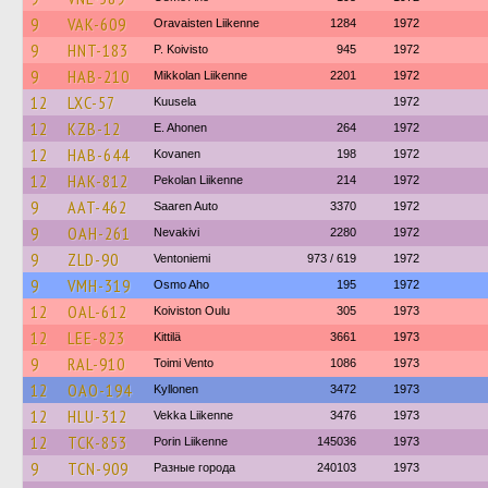
9
VAK-609
Oravaisten Liikenne
1284
1972
9
HNT-183
P. Koivisto
945
1972
9
HAB-210
Mikkolan Liikenne
2201
1972
12
LXC-57
Kuusela
1972
12
KZB-12
E. Ahonen
264
1972
12
HAB-644
Kovanen
198
1972
12
HAK-812
Pekolan Liikenne
214
1972
9
AAT-462
Saaren Auto
3370
1972
9
OAH-261
Nevakivi
2280
1972
9
ZLD-90
Ventoniemi
973 / 619
1972
9
VMH-319
Osmo Aho
195
1972
12
OAL-612
Koiviston Oulu
305
1973
12
LEE-823
Kittilä
3661
1973
9
RAL-910
Toimi Vento
1086
1973
12
OAO-194
Kyllonen
3472
1973
12
HLU-312
Vekka Liikenne
3476
1973
12
TCK-853
Porin Liikenne
145036
1973
9
TCN-909
Разные города
240103
1973