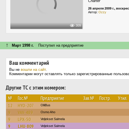
Charter
26 апреля 2009 г., воскре
Автор:
Ozzy
309
↑
Март 1998 г.
Поступил на предприятие
Ваш комментарий
Вы не
вошли на сайт
.
Комментарии могут оставлять только зарегистрированные пользов
Другие ТС с этим номером:
№
Гос.№
Предприятие
Зав.№
Постр.
Утил.
12
HYO-207
OlliBus
9
VAV-489
Osmo Aho
9
LPX-50
Veljekset Salmela
9
LHU-809
Veljekset Salmela