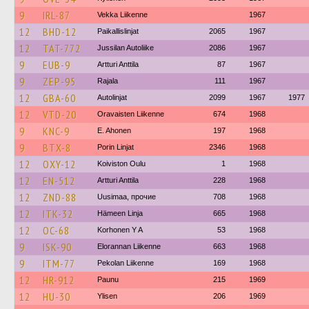
9
IRL-87
Vekka Liikenne
1967
12
BHD-12
Paikallislinjat
2065
1967
12
TAT-772
Jussilan Autoliike
2086
1967
9
EUB-9
Artturi Anttila
87
1967
9
ZEP-95
Rajala
111
1967
12
GBA-60
Autolinjat
2099
1967
1977
12
VTD-20
Oravaisten Liikenne
674
1968
9
KNC-9
E. Ahonen
197
1968
9
BTX-8
Porin Linjat
2346
1968
12
OXY-12
Koiviston Oulu
1
1968
12
EN-512
Artturi Anttila
228
1968
12
ZND-88
Uusimaa, прочие
708
1968
12
ITK-32
Hämeen Linja
665
1968
12
OC-68
Korhonen Y A
53
1968
9
ISK-90
Elorannan Liikenne
663
1968
9
ITM-77
Pekolan Liikenne
169
1968
12
HR-912
Paunu
215
1969
12
HU-30
Ylisen
206
1969