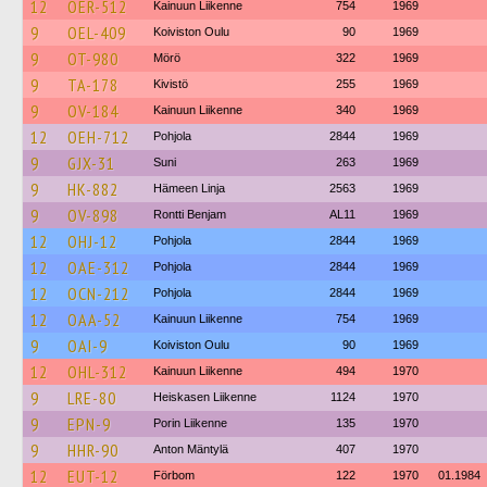
12
OER-512
Kainuun Liikenne
754
1969
9
OEL-409
Koiviston Oulu
90
1969
9
OT-980
Mörö
322
1969
9
TA-178
Kivistö
255
1969
9
OV-184
Kainuun Liikenne
340
1969
12
OEH-712
Pohjola
2844
1969
9
GJX-31
Suni
263
1969
9
HK-882
Hämeen Linja
2563
1969
9
OV-898
Rontti Benjam
AL11
1969
12
OHJ-12
Pohjola
2844
1969
12
OAE-312
Pohjola
2844
1969
12
OCN-212
Pohjola
2844
1969
12
OAA-52
Kainuun Liikenne
754
1969
9
OAI-9
Koiviston Oulu
90
1969
12
OHL-312
Kainuun Liikenne
494
1970
9
LRE-80
Heiskasen Liikenne
1124
1970
9
EPN-9
Porin Liikenne
135
1970
9
HHR-90
Anton Mäntylä
407
1970
12
EUT-12
Förbom
122
1970
01.1984