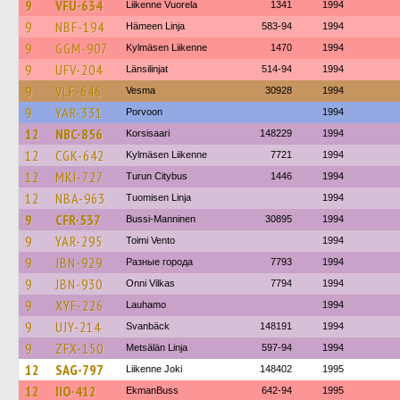
9
VFU-634
Liikenne Vuorela
1341
1994
9
NBF-194
Hämeen Linja
583-94
1994
9
GGM-907
Kylmäsen Liikenne
1470
1994
9
UFV-204
Länsilinjat
514-94
1994
9
VLF-646
Vesma
30928
1994
9
YAR-331
Porvoon
1994
12
NBC-856
Korsisaari
148229
1994
12
CGK-642
Kylmäsen Liikenne
7721
1994
12
MKI-727
Turun Citybus
1446
1994
12
NBA-963
Tuomisen Linja
1994
9
CFR-537
Bussi-Manninen
30895
1994
9
YAR-295
Toimi Vento
1994
9
JBN-929
Разные города
7793
1994
9
JBN-930
Onni Vilkas
7794
1994
9
XYF-226
Lauhamo
1994
9
UJY-214
Svanbäck
148191
1994
9
ZFX-150
Metsälän Linja
597-94
1994
12
SAG-797
Liikenne Joki
148402
1995
12
IIO-412
EkmanBuss
642-94
1995