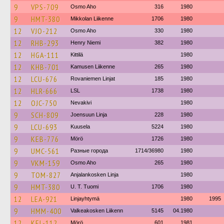
9
VPS-709
Osmo Aho
316
1980
9
HMT-380
Mikkolan Liikenne
1706
1980
12
VJO-212
Osmo Aho
330
1980
12
RHB-293
Henry Niemi
382
1980
12
HGA-111
Kittilä
1980
12
KHB-701
Kamusen Liikenne
265
1980
12
LCU-676
Rovaniemen Linjat
185
1980
12
HLR-666
LSL
1738
1980
12
OJC-750
Nevakivi
1980
9
SCH-809
Joensuun Linja
228
1980
9
LCU-693
Kuusela
5224
1980
9
KEB-776
Mörö
1726
1980
9
UMC-561
Разные города
1714/36980
1980
9
VKM-159
Osmo Aho
265
1980
9
TOM-827
Anjalankosken Linja
1980
9
HMT-380
U. T. Tuomi
1706
1980
12
LEA-921
Linjayhtymä
1980
1995
9
HMM-400
Valkeakosken Liikenn
5145
04.1980
12
KEL-112
Mörö
601
1981