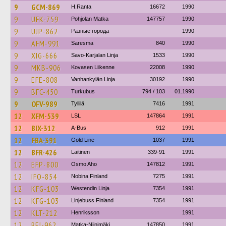
9
GCM-869
H.Ranta
16672
1990
9
UFK-759
Pohjolan Matka
147757
1990
9
UJP-862
Разные города
1990
9
AFM-991
Saresma
840
1990
9
XIG-666
Savo-Karjalan Linja
1533
1990
9
MKB-906
Kovasen Liikenne
22008
1990
9
EFE-808
Vanhankylän Linja
30192
1990
9
BFC-450
Turkubus
794 / 103
01.1990
9
OFV-989
Tyllilä
7416
1991
12
XFM-539
LSL
147864
1991
12
BIX-312
A-Bus
912
1991
12
FBA-391
Gold Line
1037
1991
12
BFR-426
Laitinen
339-91
1991
12
EFP-800
Osmo Aho
147812
1991
12
IFO-854
Nobina Finland
7275
1991
12
KFG-103
Westendin Linja
7354
1991
12
KFG-103
Linjebuss Finland
7354
1991
12
KLT-212
Henriksson
1991
12
RFJ-962
Matka-Niinimäki
147850
1991