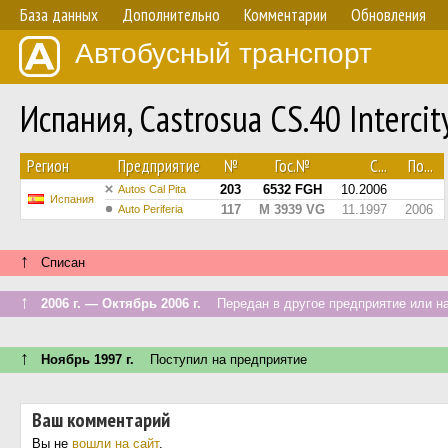
База данных
Дополнительно
Комментарии
Обновления
Автобусный транспорт
Испания, Castrosua CS.40 Intercit
Регион
Предприятие
№
Гос.№
С...
По...
203
6532 FGH
10.2006
Autos Cal Pita
Испания
117
M 3939 VG
11.1997
2006
Auto Periferia
↑
Списан
↑
2006 г. — Октябрь 2006 г.
Передан в другое предприятие или на
↑
Ноябрь 1997 г.
Поступил на предприятие
Ваш комментарий
Вы не
вошли на сайт
.