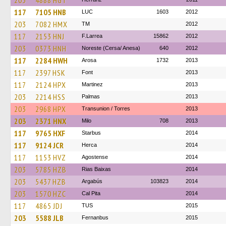
203
4888 HGT
117
7105 HNB
LUC
1603
2012
203
7082 HMX
TM
2012
117
2153 HNJ
F.Larrea
15862
2012
203
0373 HNH
Noreste (Cersa/ Anesa)
640
2012
117
2284 HWH
Arosa
1732
2013
117
2397 HSK
Font
2013
117
2124 HPX
Martinez
2013
203
2214 HSS
Palmas
2013
203
2968 HPX
Transunion / Torres
2013
203
2371 HNX
Milo
708
2013
117
9765 HXF
Starbus
2014
117
9124 JCR
Herca
2014
117
1153 HVZ
Agostense
2014
203
5785 HZB
Rias Baixas
2014
203
5437 HZB
Argabús
103823
2014
203
1570 HZC
Cal Pita
2014
117
4865 JDJ
TUS
2015
203
5588 JLB
Fernanbus
2015