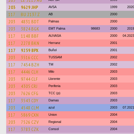
203
LE 3115 AG
203
9629 JHP
AVSA
1999
202
117
BU 2137 Z
AB
2000
203
4831 BDT
Palmas
2000
203
3824 BGK
EMT Palma
98683
2000
201
117
1148 BBF
AUVASA
2000
04.202
117
2278 BKN
Herranz
2001
117
9259 BPX
Buñol
2001
203
3516 CCC
TUSSAM
2002
117
7454 BZH
TM
2002
117
4446 CLH
Milo
2003
203
9744 CLF
Llorente
2003
203
4305 CRJ
Periferia
2003
203
7626 CFG
TCC (p)
2003
117
3543 CDY
Damas
2003
203
4548 CLM
azul
2003
07.202
117
5869 CXN
Union
2004
203
7526 CZV
Regional
2004
117
3783 CZK
Consol
2004