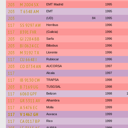
203
M 2004 SX
EMT Madrid
1995
203
T 6548 AM
EMT
1995
203
(UD)
84
1995
117
SS 9297 AW
Herribus
1996
117
8391 FVR
(Galicia)
1996
203
GI 2284 BB
Sarfa
1996
203
BI 0624 CC
Bilbobus
1996
203
M 3192 TX
Llorente
1996
117
CU 6648 I
Rubiocar
1996
203
CO 0734 AN
AUCORSA
1997
117
Alcala
1997
117
IB 9130 CW
TRAPSA
1998
203
B 7169 UG
TUSGSAL
1998
117
6060 GPF
Belizon
1998
117
GR 5311 AV
Alhambra
1999
117
A 5476 EC
Molla
1999
117
V 1462 GH
Auvaca
1999
117
CA 0117 BP
Rico
1999
AUPSA
1999