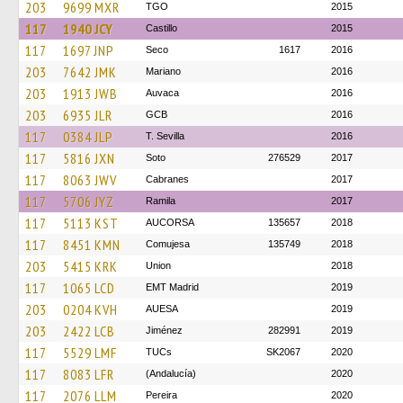
203
9699 MXR
TGO
2015
117
1940 JCY
Castillo
2015
117
1697 JNP
Seco
1617
2016
203
7642 JMK
Mariano
2016
203
1913 JWB
Auvaca
2016
203
6935 JLR
GCB
2016
117
0384 JLP
T. Sevilla
2016
117
5816 JXN
Soto
276529
2017
117
8063 JWV
Cabranes
2017
117
5706 JYZ
Ramila
2017
117
5113 KST
AUCORSA
135657
2018
117
8451 KMN
Comujesa
135749
2018
203
5415 KRK
Union
2018
117
1065 LCD
EMT Madrid
2019
203
0204 KVH
AUESA
2019
203
2422 LCB
Jiménez
282991
2019
117
5529 LMF
TUCs
SK2067
2020
117
8083 LFR
(Andalucía)
2020
117
2076 LLM
Pereira
2020