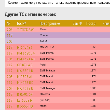
Комментарии могут оставлять только зарегистрированные пользов
Другие ТС с этим номером:
№
Гос.№
Предприятие
Зав.№
Постр.
Утил
203
T 7378 AW
Plana
117
Conda
203
AMSA
117
M 340493
MASATUSA
1963
117
PM 159584
EMT Palma
1971
203
PM 157140
EMT Palma
1971
117
GE 8714 B
Pujol
1973
117
MA 5501 D
EMT Málaga
1974
203
M 9596 AL
EMT Madrid
1974
117
M 4928 BD
EMT Madrid
1976
203
MA 2965 U
EMT Málaga
1983
117
B 0391 GF
Oliveras
1984
117
LE 3609 M
(C.León)
1985
117
B 5553 HD
Mohn
1986