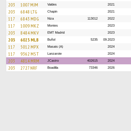
203
1007 MJM
Valdes
2021
203
6848 LTG
Chapin
2021
117
6843 MDG
Niza
113012
2022
117
1009 MKZ
Montes
2023
203
8484 MKV
EMT Madrid
2023
203
6023 MLB
Buñol
5235
09.2023
117
5012 MPX
Masats (A)
2024
117
9362 MST
Lanzarote
2024
203
4814 MRM
JCastro
402615
2024
203
2727 NRF
Boadilla
73346
2026