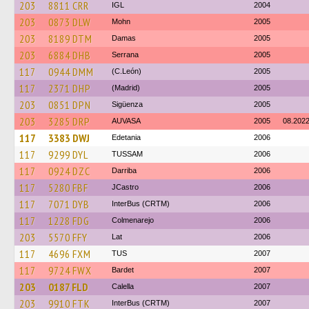
203
8811 CRR
IGL
2004
203
0873 DLW
Mohn
2005
203
8189 DTM
Damas
2005
203
6884 DHB
Serrana
2005
117
0944 DMM
(C.León)
2005
117
2371 DHP
(Madrid)
2005
203
0851 DPN
Sigüenza
2005
203
3285 DRP
AUVASA
2005
08.202
117
3383 DWJ
Edetania
2006
117
9299 DYL
TUSSAM
2006
117
0924 DZC
Darriba
2006
117
5280 FBF
JCastro
2006
117
7071 DYB
InterBus (CRTM)
2006
117
1228 FDG
Colmenarejo
2006
203
5570 FFY
Lat
2006
117
4696 FXM
TUS
2007
117
9724 FWX
Bardet
2007
203
0187 FLD
Calella
2007
203
9910 FTK
InterBus (CRTM)
2007