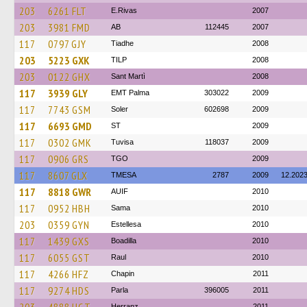
203
6261 FLT
E.Rivas
2007
203
3981 FMD
AB
112445
2007
117
0797 GJY
Tiadhe
2008
203
5223 GXK
TILP
2008
203
0122 GHX
Sant Martì
2008
117
3939 GLY
EMT Palma
303022
2009
117
7743 GSM
Soler
602698
2009
117
6693 GMD
ST
2009
117
0302 GMK
Tuvisa
118037
2009
117
0906 GRS
TGO
2009
117
8607 GLX
TMESA
2787
2009
12.202
117
8818 GWR
AUIF
2010
117
0952 HBH
Sama
2010
203
0359 GYN
Estellesa
2010
117
1439 GXS
Boadilla
2010
117
6055 GST
Raul
2010
117
4266 HFZ
Chapin
2011
117
9274 HDS
Parla
396005
2011
Herranz
2011