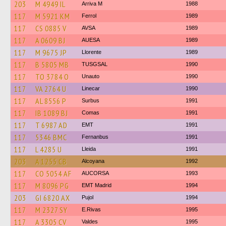
203
M 4949 IL
Arriva M
1988
117
M 5921 KM
Ferrol
1989
117
CS 0885 V
AVSA
1989
117
A 0609 BJ
AUESA
1989
117
M 9675 JP
Llorente
1989
117
B 5805 MB
TUSGSAL
1990
117
TO 3784 O
Unauto
1990
117
VA 2764 U
Linecar
1990
117
AL 8556 P
Surbus
1991
117
IB 1089 BJ
Comas
1991
117
T 6987 AD
EMT
1991
117
5346 BMC
Fernanbus
1991
117
L 4285 U
Lleida
1991
203
A 1255 CB
Alcoyana
1992
117
CO 5054 AF
AUCORSA
1993
117
M 8096 PG
EMT Madrid
1994
203
GI 6820 AX
Pujol
1994
117
M 2327 SY
E.Rivas
1995
117
A 3305 CV
Valdes
1995